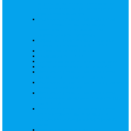
запросы Банка России, представление
интересов клиента при рассмотрении
административных дел
Увеличение уставного капитала путем
дополнительного выпуска акций,
размещаемого с использованием
инвестиционной платформы
Разработка проектов учредительных и
внутренних документов АО, ООО
Реорганизация любой формы
Ликвидация АО, ООО
Редомициляция иностранной компании
Уменьшение уставного капитала АО
Увеличение уставного капитала путем
закрытой или открытой подписки
Увеличение уставного капитала путем зачета
денежных требований
Увеличение уставного капитала путем
увеличения номинальной стоимости акций
для АО, ПАО
Увеличение уставного капитала путем
дополнительного выпуска акций во
исполнении договора конвертируемого
займа
Замещение активов должника