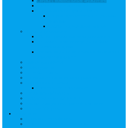
Сверка с номинальным держателем
Электронное голосование
Сопровождение сделок, Эскроу
Сопровождение сделок с ценными
бумагами
Сделки под условием (эскроу)
Выплата дивидендов
Общие правила выплаты дивидендов
Что делать, если дивиденды не были
получены вовремя
Рекомендации по заполнению банковских
реквизитов в анкете
Бланки документов
Прейскуранты
Способы оплаты
Проверка исполнения распоряжения
Собрания акционеров
Электронное голосование
Предложения/Выкупы
Раскрытие информации АО
Редомициляция иностранной компании
ЧАстые ВОпросы
О компании
Лицензии, сертификаты
Политика обработки персональных данных