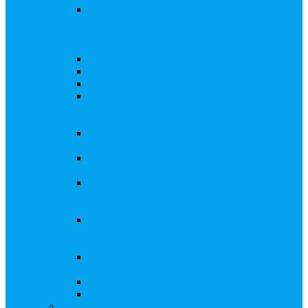
Внесение изменений в решение о выпуске
акций, в Документ, содержащий условия
размещения ценных бумаг, в Проспект
ценных бумаг
Биржевые облигации
Приобретение публичного статуса АО
Прекращение публичного статуса ПАО
Добровольное предложение/обязательное
предложение, требование о выкупе ценных
бумаг
Консолидации 100% акций закрытого
акционерного общества
Подготовка и подача ходатайств и
уведомлений в ФАС России
Функции корпоративного секретаря, в том
числе на основе долгосрочного абонентского
договора
Подготовка к проведению заседания или
заочного голосования для принятия общим
собранием акционеров решения
Внесение изменений, актуализация данных
в ЕГРЮЛ
Казначейские акции, их реализация
Тематический мастер-класс
Выплата дивидендов