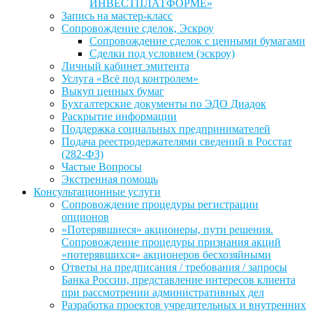
ИНВЕСТПЛАТФОРМЕ»
Запись на мастер-класс
Сопровождение сделок, Эскроу
Сопровождение сделок с ценными бумагами
Сделки под условием (эскроу)
Личный кабинет эмитента
Услуга «Всё под контролем»
Выкуп ценных бумаг
Бухгалтерские документы по ЭДО Диадок
Раскрытие информации
Поддержка социальных предпринимателей
Подача реестродержателями сведений в Росстат
(282-ФЗ)
Частые Вопросы
Экстренная помощь
Консультационные услуги
Сопровождение процедуры регистрации
опционов
«Потерявшиеся» акционеры, пути решения.
Сопровождение процедуры признания акций
«потерявшихся» акционеров бесхозяйными
Ответы на предписания / требования / запросы
Банка России, представление интересов клиента
при рассмотрении административных дел
Разработка проектов учредительных и внутренних