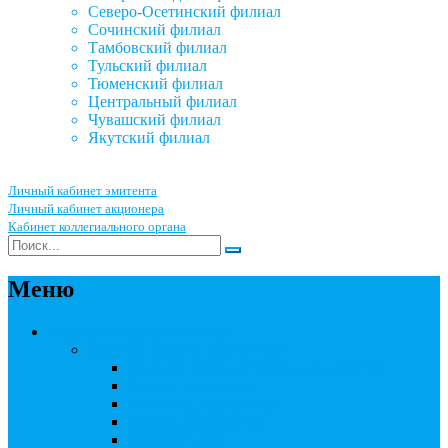
Северо-Осетинский филиал
Сочинский филиал
Тамбовский филиал
Тульский филиал
Тюменский филиал
Центральный филиал
Чувашский филиал
Якутский филиал
Личный кабинет эмитента
Личный кабинет акционера
Кабинет коллегиального органа
Меню
Акционерным обществам
Ведение реестра акционеров
Правила ведения реестра акционеров
Бланки договоров
Перечень документов
Бланки документов
Прейскуранты