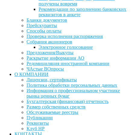
получены вовремя
Рекомендации по заполнению банковских
реквизитов в анкете
Бланки документов
Прейскуранты
Способы оплаты
Проверка исполнения распоряжения
Собрания акционеров
Электронное голосование
Предложения/Выкупы
Раскрытие информации АО
Редомициляция иностранной компании
ЧАстые ВОпросы
О КОМПАНИИ
Лицензии, сертификаты
Политика обработки персональных данных
Информация о профессиональном участнике
рынка ценных бумаг
Бухгалтерская (финансовая) отчетность
Размер собственных средств
Обслуживаемые реестры
Публикации
Реквизиты
Клуб НР
КОНТАКТЫ