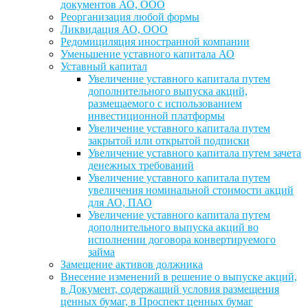
документов АО, ООО
Реорганизация любой формы
Ликвидация АО, ООО
Редомициляция иностранной компании
Уменьшение уставного капитала АО
Уставный капитал
Увеличение уставного капитала путем
дополнительного выпуска акций,
размещаемого с использованием
инвестиционной платформы
Увеличение уставного капитала путем
закрытой или открытой подписки
Увеличение уставного капитала путем зачета
денежных требований
Увеличение уставного капитала путем
увеличения номинальной стоимости акций
для АО, ПАО
Увеличение уставного капитала путем
дополнительного выпуска акций во
исполнении договора конвертируемого
займа
Замещение активов должника
Внесение изменений в решение о выпуске акций,
в Документ, содержащий условия размещения
ценных бумаг, в Проспект ценных бумаг