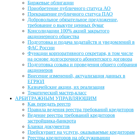
Биржевые облигации
Приобретение публичного статуса АО
Прекращение публичного статуса ПАО
Добровольное обязательное предложение,
требование о выкупе ценных бумаг
Консолидации 100% акций закрытого
акционерного общества
Подготовка и подача ходатайств и уведомлений в
ФАС России
Функции корпоративного секретаря, в том числе
на основе долгосрочного абонентского договора
Подготовка созыва и проведения общего собрания
акционеров
Внесение изменений, актуализация данных в
ЕГРЮЛ
Казначейские акции, их реализация
Тематический мастер-класс
АРБИТРАЖНЫМ УПРАВЛЯЮЩИМ
Как передать реестр
Правила ведения реестра требований кредиторов
Ведение реестра требований кредиторов
застройщика-банкрота
Бланки документов
Прейскурант на услуги, оказываемые кредиторам
Реестры кредиторов на обслуживании