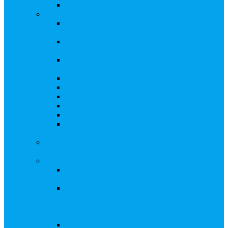
Восстановление реестра
Собрания акционеров
Проводить собрание с нотариусом или с
регистратором?
Подготовка и проведение собраний,
удостоверение решений
Удостоверение решения единственного
акционера
Бланки документов
Электронное голосование
Об особенностях ГОСА 2023
Об особенностях ГОСА 2024
Об особенностях ГЗОСА 2025
Требуется ли удостоверять решение
единственного акционера?
Сервис электронного голосования на заседаниях
Совета директоров и иных коллегиальных органов
Консультационные услуги
Сопровождение процедуры регистрации
опционов
«Потерявшиеся» акционеры, пути решения.
Сопровождение процедуры признания
акций «потерявшихся» акционеров
бесхозяйными
Ответы на предписания / требования /