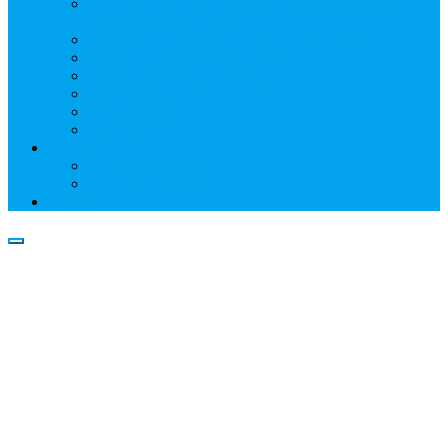
Информация о профессиональном участнике
рынка ценных бумаг
Бухгалтерская (финансовая) отчетность
Размер собственных средств
Обслуживаемые реестры
Публикации
Реквизиты
Клуб НР
Контакты
Наши филиалы
Трансфер-агенты
Прейскуранты