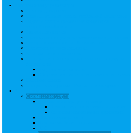
Арбитражным управляющим
Как передать реестр
Правила ведения реестра требований кредиторов
Ведение реестра требований кредиторов
застройщика-банкрота
Бланки документов
Прейскурант на услуги, оказываемые кредиторам
Реестры кредиторов на обслуживании
Замещение активов должника
Корпоративный наставник
Корпоративный секретарь на этапах процедуры
банкротства
Акционерное общество
Общество с ограниченной ответственностью
Полезные ссылки
Спецвыпуск журнала «Рынок ценных бумаг»
Держателям акций
Оказываемые услуги
Проведение операций в реестре
Правила ведения реестра акционеров
Клиентам номинальных держателей
SMS-информирование
Интернет-кабинет акционера
ЭДО