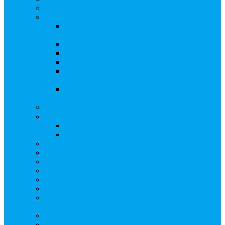
Бланки документов
Регистрация выпусков ценных бумаг
Правила регистрации выпусков ценных
бумаг
Создать АО
Сведения о выпусках ценных бумаг
Бланки документов
Регистрация дополнительных выпусков
(Инвестиционная платформа)
Раскрытие информации о «НОВОЙ
ИНВЕСТПЛАТФОРМЕ»
Запись на мастер-класс
Сопровождение сделок, Эскроу
Сопровождение сделок с ценными бумагами
Сделки под условием (эскроу)
Личный кабинет эмитента
Услуга «Всё под контролем»
Выкуп ценных бумаг
Бухгалтерские документы по ЭДО Диадок
Раскрытие информации
Поддержка социальных предпринимателей
Подача реестродержателями сведений в Росстат
(282-ФЗ)
Частые Вопросы
Экстренная помощь