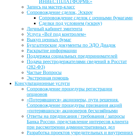
ИНВЕСТПЛАТФОРМЕ»
Запись на мастер-класс
Сопровождение сделок, Эскроу
Сопровождение сделок с ценными бумагами
Сделки под условием (эскроу)
Личный кабинет эмитента
Услуга «Всё под контролем»
Выкуп ценных бумаг
Бухгалтерские документы по ЭДО Диадок
Раскрытие информации
Поддержка социальных предпринимателей
Подача реестродержателями сведений в Росстат
(282-ФЗ)
Частые Вопросы
Экстренная помощь
Консультационные услуги
Сопровождение процедуры регистрации
опционов
«Потерявшиеся» акционеры, пути решения.
Сопровождение процедуры признания акций
«потерявшихся» акционеров бесхозяйными
Ответы на предписания / требования / запросы
Банка России, представление интересов клиента
при рассмотрении административных дел
Разработка проектов учредительных и внутренних