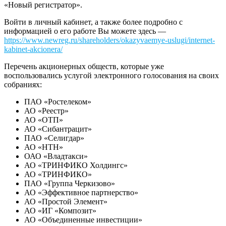
«Новый регистратор».
Войти в личный кабинет, а также более подробно с
информацией о его работе Вы можете здесь —
https://www.newreg.ru/shareholders/okazyvaemye-uslugi/internet-
kabinet-akcionera/
Перечень акционерных обществ, которые уже
воспользовались услугой электронного голосования на своих
собраниях:
ПАО «Ростелеком»
АО «Реестр»
АО «ОТП»
АО «Сибантрацит»
ПАО «Селигдар»
АО «НТН»
ОАО «Владтакси»
АО «ТРИНФИКО Холдингс»
АО «ТРИНФИКО»
ПАО «Группа Черкизово»
АО «Эффективное партнерство»
АО «Простой Элемент»
АО «ИГ «Композит»
АО «Объединенные инвестиции»