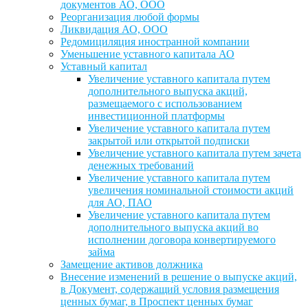
документов АО, ООО
Реорганизация любой формы
Ликвидация АО, ООО
Редомициляция иностранной компании
Уменьшение уставного капитала АО
Уставный капитал
Увеличение уставного капитала путем
дополнительного выпуска акций,
размещаемого с использованием
инвестиционной платформы
Увеличение уставного капитала путем
закрытой или открытой подписки
Увеличение уставного капитала путем зачета
денежных требований
Увеличение уставного капитала путем
увеличения номинальной стоимости акций
для АО, ПАО
Увеличение уставного капитала путем
дополнительного выпуска акций во
исполнении договора конвертируемого
займа
Замещение активов должника
Внесение изменений в решение о выпуске акций,
в Документ, содержащий условия размещения
ценных бумаг, в Проспект ценных бумаг