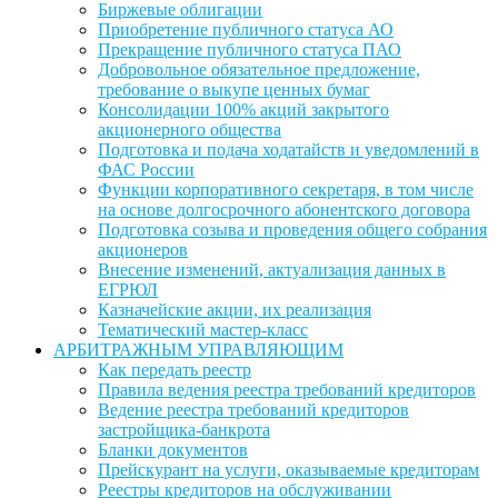
Биржевые облигации
Приобретение публичного статуса АО
Прекращение публичного статуса ПАО
Добровольное обязательное предложение,
требование о выкупе ценных бумаг
Консолидации 100% акций закрытого
акционерного общества
Подготовка и подача ходатайств и уведомлений в
ФАС России
Функции корпоративного секретаря, в том числе
на основе долгосрочного абонентского договора
Подготовка созыва и проведения общего собрания
акционеров
Внесение изменений, актуализация данных в
ЕГРЮЛ
Казначейские акции, их реализация
Тематический мастер-класс
АРБИТРАЖНЫМ УПРАВЛЯЮЩИМ
Как передать реестр
Правила ведения реестра требований кредиторов
Ведение реестра требований кредиторов
застройщика-банкрота
Бланки документов
Прейскурант на услуги, оказываемые кредиторам
Реестры кредиторов на обслуживании