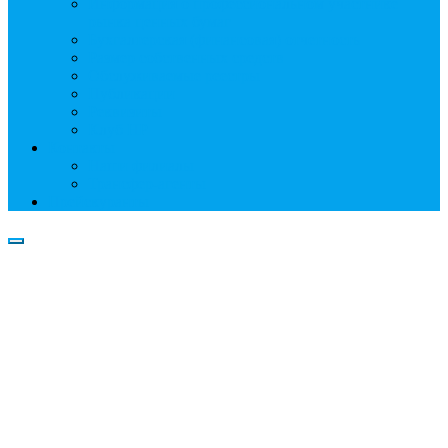
Информация о профессиональном участнике
рынка ценных бумаг
Бухгалтерская (финансовая) отчетность
Размер собственных средств
Обслуживаемые реестры
Публикации
Реквизиты
Клуб НР
Контакты
Наши филиалы
Трансфер-агенты
Прейскуранты