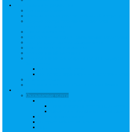
Арбитражным управляющим
Как передать реестр
Правила ведения реестра требований кредиторов
Ведение реестра требований кредиторов
застройщика-банкрота
Бланки документов
Прейскурант на услуги, оказываемые кредиторам
Реестры кредиторов на обслуживании
Замещение активов должника
Корпоративный наставник
Корпоративный секретарь на этапах процедуры
банкротства
Акционерное общество
Общество с ограниченной ответственностью
Полезные ссылки
Спецвыпуск журнала «Рынок ценных бумаг»
Держателям акций
Оказываемые услуги
Проведение операций в реестре
Правила ведения реестра акционеров
Клиентам номинальных держателей
SMS-информирование
Интернет-кабинет акционера
ЭДО