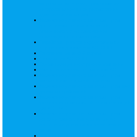
запросы Банка России, представление
интересов клиента при рассмотрении
административных дел
Увеличение уставного капитала путем
дополнительного выпуска акций,
размещаемого с использованием
инвестиционной платформы
Разработка проектов учредительных и
внутренних документов АО, ООО
Реорганизация любой формы
Ликвидация АО, ООО
Редомициляция иностранной компании
Уменьшение уставного капитала АО
Увеличение уставного капитала путем
закрытой или открытой подписки
Увеличение уставного капитала путем зачета
денежных требований
Увеличение уставного капитала путем
увеличения номинальной стоимости акций
для АО, ПАО
Увеличение уставного капитала путем
дополнительного выпуска акций во
исполнении договора конвертируемого
займа
Замещение активов должника