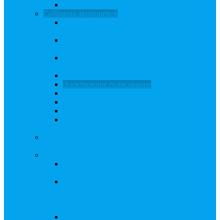
Восстановление реестра
Собрания акционеров
Проводить собрание с нотариусом или с
регистратором?
Подготовка и проведение собраний,
удостоверение решений
Удостоверение решения единственного
акционера
Бланки документов
Электронное голосование
Об особенностях ГОСА 2023
Об особенностях ГОСА 2024
Об особенностях ГЗОСА 2025
Требуется ли удостоверять решение
единственного акционера?
Сервис электронного голосования на заседаниях
Совета директоров и иных коллегиальных органов
Консультационные услуги
Сопровождение процедуры регистрации
опционов
«Потерявшиеся» акционеры, пути решения.
Сопровождение процедуры признания
акций «потерявшихся» акционеров
бесхозяйными
Ответы на предписания / требования /