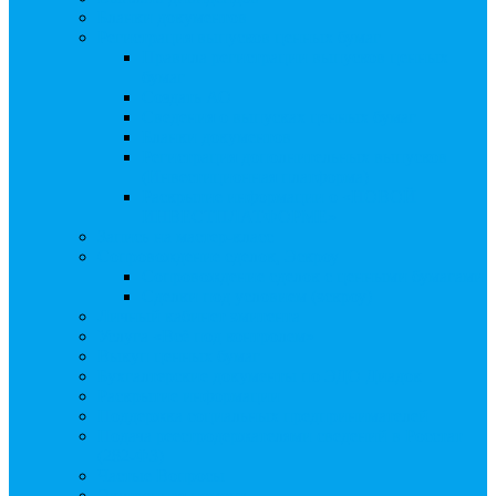
Бланки документов
Регистрация выпусков ценных бумаг
Правила регистрации выпусков ценных
бумаг
Создать АО
Сведения о выпусках ценных бумаг
Бланки документов
Регистрация дополнительных выпусков
(Инвестиционная платформа)
Раскрытие информации о «НОВОЙ
ИНВЕСТПЛАТФОРМЕ»
Запись на мастер-класс
Сопровождение сделок, Эскроу
Сопровождение сделок с ценными бумагами
Сделки под условием (эскроу)
Личный кабинет эмитента
Услуга «Всё под контролем»
Выкуп ценных бумаг
Бухгалтерские документы по ЭДО Диадок
Раскрытие информации
Поддержка социальных предпринимателей
Подача реестродержателями сведений в Росстат
(282-ФЗ)
Частые Вопросы
Экстренная помощь