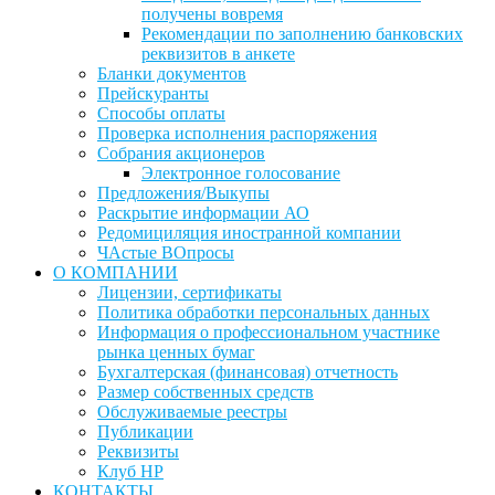
получены вовремя
Рекомендации по заполнению банковских
реквизитов в анкете
Бланки документов
Прейскуранты
Способы оплаты
Проверка исполнения распоряжения
Собрания акционеров
Электронное голосование
Предложения/Выкупы
Раскрытие информации АО
Редомициляция иностранной компании
ЧАстые ВОпросы
О КОМПАНИИ
Лицензии, сертификаты
Политика обработки персональных данных
Информация о профессиональном участнике
рынка ценных бумаг
Бухгалтерская (финансовая) отчетность
Размер собственных средств
Обслуживаемые реестры
Публикации
Реквизиты
Клуб НР
КОНТАКТЫ