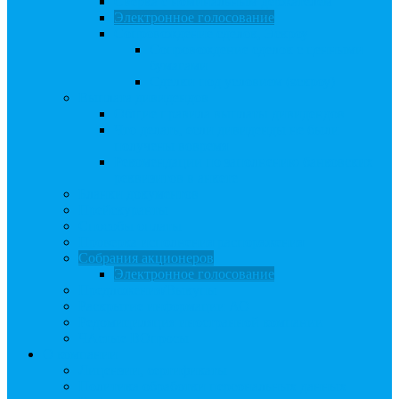
Сверка с номинальным держателем
Электронное голосование
Сопровождение сделок, Эскроу
Сопровождение сделок с ценными
бумагами
Сделки под условием (эскроу)
Выплата дивидендов
Общие правила выплаты дивидендов
Что делать, если дивиденды не были
получены вовремя
Рекомендации по заполнению банковских
реквизитов в анкете
Бланки документов
Прейскуранты
Способы оплаты
Проверка исполнения распоряжения
Собрания акционеров
Электронное голосование
Предложения/Выкупы
Раскрытие информации АО
Редомициляция иностранной компании
ЧАстые ВОпросы
О компании
Лицензии, сертификаты
Политика обработки персональных данных