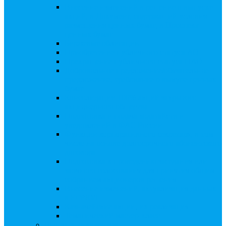
Внесение изменений в решение о выпуске
акций, в Документ, содержащий условия
размещения ценных бумаг, в Проспект
ценных бумаг
Биржевые облигации
Приобретение публичного статуса АО
Прекращение публичного статуса ПАО
Добровольное предложение/обязательное
предложение, требование о выкупе ценных
бумаг
Консолидации 100% акций закрытого
акционерного общества
Подготовка и подача ходатайств и
уведомлений в ФАС России
Функции корпоративного секретаря, в том
числе на основе долгосрочного абонентского
договора
Подготовка к проведению заседания или
заочного голосования для принятия общим
собранием акционеров решения
Внесение изменений, актуализация данных
в ЕГРЮЛ
Казначейские акции, их реализация
Тематический мастер-класс
Выплата дивидендов