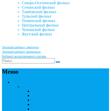
Северо-Осетинский филиал
Сочинский филиал
Тамбовский филиал
Тульский филиал
Тюменский филиал
Центральный филиал
Чувашский филиал
Якутский филиал
Личный кабинет эмитента
Личный кабинет акционера
Кабинет коллегиального органа
Меню
Акционерным обществам
Ведение реестра акционеров
Правила ведения реестра акционеров
Бланки договоров
Перечень документов
Бланки документов
Прейскуранты