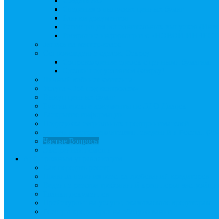
Создать АО
Сведения о выпусках ценных бумаг
Бланки документов
Регистрация дополнительных выпусков (Инв
Раскрытие информации о «НОВОЙ ИНВЕ
Запись на мастер-класс
Сопровождение сделок, Эскроу
Сопровождение сделок с ценными бумагами
Сделки под условием (эскроу)
Личный кабинет эмитента
Услуга «Всё под контролем»
Выкуп ценных бумаг
Бухгалтерские документы по ЭДО Диадок
Раскрытие информации
Поддержка социальных предпринимателей
Подача реестродержателями сведений в Росстат (28
Частые Вопросы
Экстренная помощь
Арбитражным управляющим
Как передать реестр
Правила ведения реестра требований кредиторов
Ведение реестра требований кредиторов застройщи
Бланки документов
Прейскурант на услуги, оказываемые кредиторам
Реестры кредиторов на обслуживании