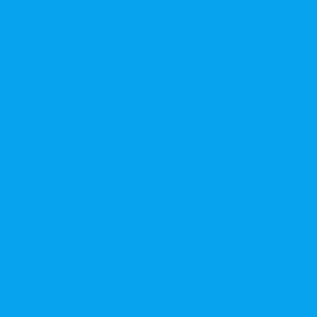
той или открытой подписки
 денежных требований
чения номинальной стоимости акций для АО, ПАО
ительного выпуска акций во исполнении договора конвертируе
ий, в Документ, содержащий условия размещения ценных бумаг,
дложение, требование о выкупе ценных бумаг
ерного общества
ий в ФАС России
ле на основе долгосрочного абонентского договора
чного голосования для принятия общим собранием акционеров р
в ЕГРЮЛ