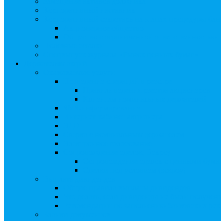
Замещение активов должника
Корпоративный наставник
Корпоративный секретарь на этапах процедуры бан
Акционерное общество
Общество с ограниченной ответственностью
Полезные ссылки
Спецвыпуск журнала «Рынок ценных бумаг»
Держателям акций
Оказываемые услуги
Проведение операций в реестре
Правила ведения реестра акционеров
Клиентам номинальных держателей
SMS-информирование
Интернет-кабинет акционера
ЭДО
Сверка с номинальным держателем
Электронное голосование
Сопровождение сделок, Эскроу
Сопровождение сделок с ценными бума
Сделки под условием (эскроу)
Выплата дивидендов
Общие правила выплаты дивидендов
Что делать, если дивиденды не были получен
Рекомендации по заполнению банковских рекв
Бланки документов