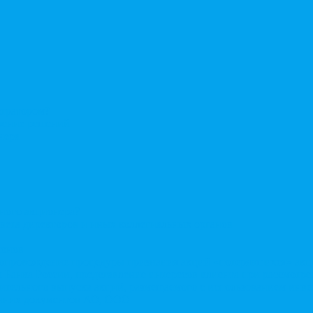
стратором?
ерение решений
нера
нного акционера?
овета директоров и иных коллегиальных органов
ионов
Сопровождение процедуры признания акций «потерявшихся» ак
сы Банка России, представление интересов клиента при рассмот
нительного выпуска акций, размещаемого с использованием ин
енних документов АО, ООО