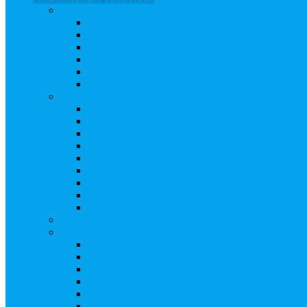
Ведение реестра акционеров
Правила ведения реестра акционеров
Бланки договоров
Перечень документов
Бланки документов
Прейскуранты
Восстановление реестра
Собрания акционеров
Проводить собрание с нотариусом или с реги
Подготовка и проведение собраний, удостов
Удостоверение решения единственного акцио
Бланки документов
Электронное голосование
Об особенностях ГОСА 2023
Об особенностях ГОСА 2024
Об особенностях ГЗОСА 2025
Требуется ли удостоверять решение единстве
Сервис электронного голосования на заседаниях С
Консультационные услуги
Сопровождение процедуры регистрации опц
«Потерявшиеся» акционеры, пути решения. 
Ответы на предписания / требования / запро
Увеличение уставного капитала путем допол
Разработка проектов учредительных и внутр
Реорганизация любой формы