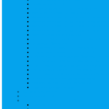
Ликвидация АО, ООО
Редомициляция иностранной компании
Уменьшение уставного капитала АО
Увеличение уставного капитала путем закры
Увеличение уставного капитала путем зачета
Увеличение уставного капитала путем увели
Увеличение уставного капитала путем дополн
Замещение активов должника
Внесение изменений в решение о выпуске акц
Биржевые облигации
Приобретение публичного статуса АО
Прекращение публичного статуса ПАО
Добровольное предложение/обязательное пре
Консолидации 100% акций закрытого акцион
Подготовка и подача ходатайств и уведомлен
Функции корпоративного секретаря, в том чис
Подготовка к проведению заседания или зао
Внесение изменений, актуализация данных 
Казначейские акции, их реализация
Тематический мастер-класс
Выплата дивидендов
Бланки документов
Регистрация выпусков ценных бумаг
Правила регистрации выпусков ценных бумаг