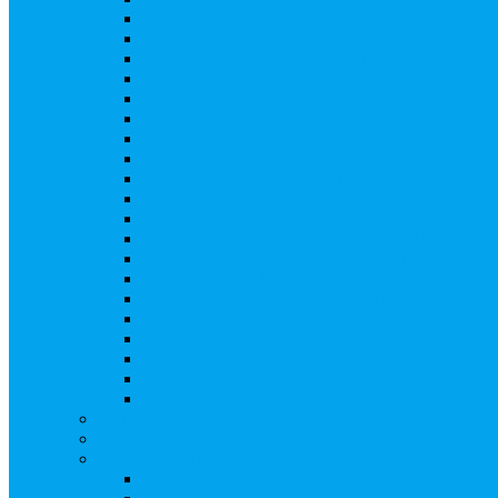
Ликвидация АО, ООО
Редомициляция иностранной компании
Уменьшение уставного капитала АО
Увеличение уставного капитала путем закры
Увеличение уставного капитала путем зачета
Увеличение уставного капитала путем увели
Увеличение уставного капитала путем дополн
Замещение активов должника
Внесение изменений в решение о выпуске акц
Биржевые облигации
Приобретение публичного статуса АО
Прекращение публичного статуса ПАО
Добровольное предложение/обязательное пре
Консолидации 100% акций закрытого акцион
Подготовка и подача ходатайств и уведомлен
Функции корпоративного секретаря, в том чис
Подготовка к проведению заседания или зао
Внесение изменений, актуализация данных 
Казначейские акции, их реализация
Тематический мастер-класс
Выплата дивидендов
Бланки документов
Регистрация выпусков ценных бумаг
Правила регистрации выпусков ценных бумаг