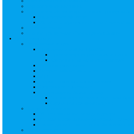
Замещение активов должника
Корпоративный наставник
Корпоративный секретарь на этапах процедуры бан
Акционерное общество
Общество с ограниченной ответственностью
Полезные ссылки
Спецвыпуск журнала «Рынок ценных бумаг»
Держателям акций
Оказываемые услуги
Проведение операций в реестре
Правила ведения реестра акционеров
Клиентам номинальных держателей
SMS-информирование
Интернет-кабинет акционера
ЭДО
Сверка с номинальным держателем
Электронное голосование
Сопровождение сделок, Эскроу
Сопровождение сделок с ценными бума
Сделки под условием (эскроу)
Выплата дивидендов
Общие правила выплаты дивидендов
Что делать, если дивиденды не были получен
Рекомендации по заполнению банковских рекв
Бланки документов