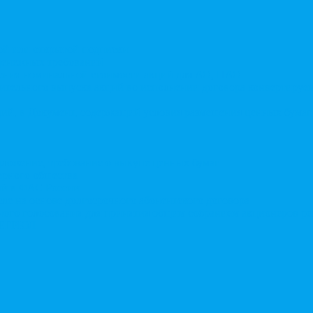
той или открытой подписки
 денежных требований
чения номинальной стоимости акций для АО, ПАО
ительного выпуска акций во исполнении договора конвертируе
ий, в Документ, содержащий условия размещения ценных бумаг,
дложение, требование о выкупе ценных бумаг
ерного общества
ий в ФАС России
ле на основе долгосрочного абонентского договора
чного голосования для принятия общим собранием акционеров р
в ЕГРЮЛ