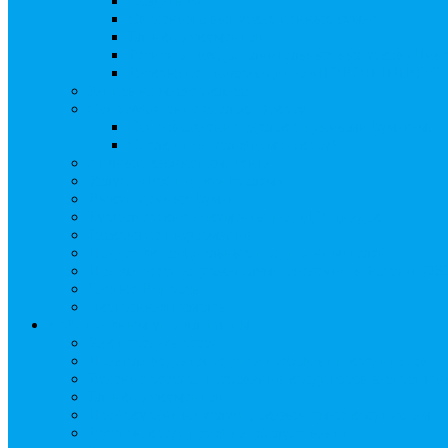
Создать АО
Сведения о выпусках ценных бумаг
Бланки документов
Регистрация дополнительных выпусков (Инв
Раскрытие информации о «НОВОЙ ИНВЕ
Запись на мастер-класс
Сопровождение сделок, Эскроу
Сопровождение сделок с ценными бумагами
Сделки под условием (эскроу)
Личный кабинет эмитента
Услуга «Всё под контролем»
Выкуп ценных бумаг
Бухгалтерские документы по ЭДО Диадок
Раскрытие информации
Поддержка социальных предпринимателей
Подача реестродержателями сведений в Росстат (28
Частые Вопросы
Экстренная помощь
Арбитражным управляющим
Как передать реестр
Правила ведения реестра требований кредиторов
Ведение реестра требований кредиторов застройщи
Бланки документов
Прейскурант на услуги, оказываемые кредиторам
Реестры кредиторов на обслуживании