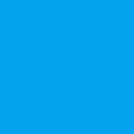
стратором?
ерение решений
нера
нного акционера?
овета директоров и иных коллегиальных органов
ионов
Сопровождение процедуры признания акций «потерявшихся» ак
сы Банка России, представление интересов клиента при рассмот
нительного выпуска акций, размещаемого с использованием ин
енних документов АО, ООО