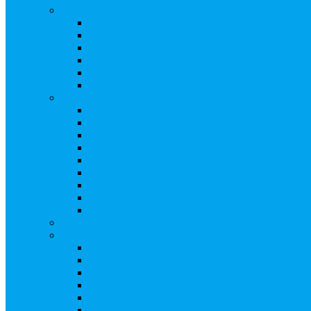
Ведение реестра акционеров
Правила ведения реестра акционеров
Бланки договоров
Перечень документов
Бланки документов
Прейскуранты
Восстановление реестра
Собрания акционеров
Проводить собрание с нотариусом или с реги
Подготовка и проведение собраний, удостов
Удостоверение решения единственного акцио
Бланки документов
Электронное голосование
Об особенностях ГОСА 2023
Об особенностях ГОСА 2024
Об особенностях ГЗОСА 2025
Требуется ли удостоверять решение единстве
Сервис электронного голосования на заседаниях С
Консультационные услуги
Сопровождение процедуры регистрации опц
«Потерявшиеся» акционеры, пути решения. 
Ответы на предписания / требования / запро
Увеличение уставного капитала путем допол
Разработка проектов учредительных и внутр
Реорганизация любой формы