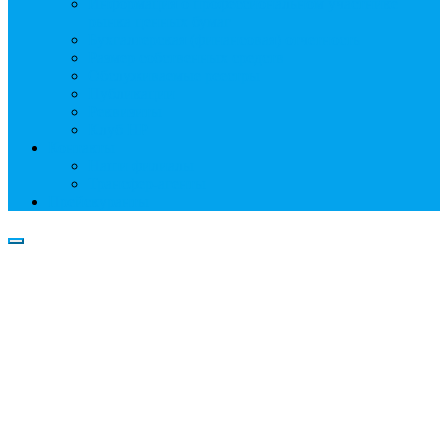
Информация о профессиональном участнике
рынка ценных бумаг
Бухгалтерская (финансовая) отчетность
Размер собственных средств
Обслуживаемые реестры
Публикации
Реквизиты
Клуб НР
Контакты
Наши филиалы
Трансфер-агенты
Прейскуранты