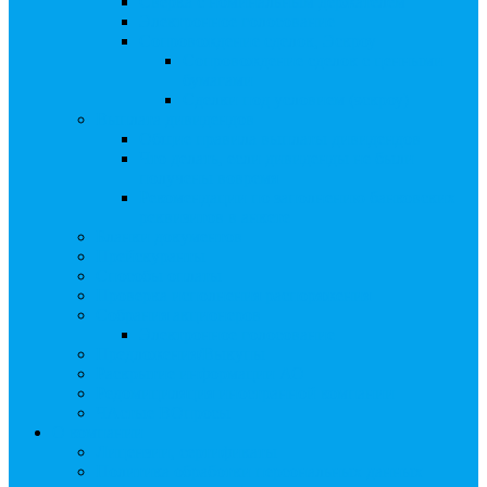
Сверка с номинальным держателем
Электронное голосование
Сопровождение сделок, Эскроу
Сопровождение сделок с ценными
бумагами
Сделки под условием (эскроу)
Выплата дивидендов
Общие правила выплаты дивидендов
Что делать, если дивиденды не были
получены вовремя
Рекомендации по заполнению банковских
реквизитов в анкете
Бланки документов
Прейскуранты
Способы оплаты
Проверка исполнения распоряжения
Собрания акционеров
Электронное голосование
Предложения/Выкупы
Раскрытие информации АО
Редомициляция иностранной компании
ЧАстые ВОпросы
О компании
Лицензии, сертификаты
Политика обработки персональных данных