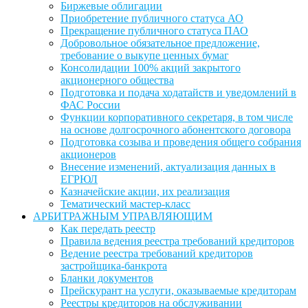
Биржевые облигации
Приобретение публичного статуса АО
Прекращение публичного статуса ПАО
Добровольное обязательное предложение,
требование о выкупе ценных бумаг
Консолидации 100% акций закрытого
акционерного общества
Подготовка и подача ходатайств и уведомлений в
ФАС России
Функции корпоративного секретаря, в том числе
на основе долгосрочного абонентского договора
Подготовка созыва и проведения общего собрания
акционеров
Внесение изменений, актуализация данных в
ЕГРЮЛ
Казначейские акции, их реализация
Тематический мастер-класс
АРБИТРАЖНЫМ УПРАВЛЯЮЩИМ
Как передать реестр
Правила ведения реестра требований кредиторов
Ведение реестра требований кредиторов
застройщика-банкрота
Бланки документов
Прейскурант на услуги, оказываемые кредиторам
Реестры кредиторов на обслуживании