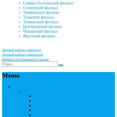
Северо-Осетинский филиал
Сочинский филиал
Тамбовский филиал
Тульский филиал
Тюменский филиал
Центральный филиал
Чувашский филиал
Якутский филиал
Личный кабинет эмитента
Личный кабинет акционера
Кабинет коллегиального органа
Меню
Акционерным обществам
Ведение реестра акционеров
Правила ведения реестра акционеров
Бланки договоров
Перечень документов
Бланки документов
Прейскуранты