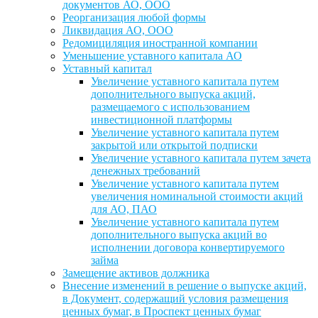
документов АО, ООО
Реорганизация любой формы
Ликвидация АО, ООО
Редомициляция иностранной компании
Уменьшение уставного капитала АО
Уставный капитал
Увеличение уставного капитала путем
дополнительного выпуска акций,
размещаемого с использованием
инвестиционной платформы
Увеличение уставного капитала путем
закрытой или открытой подписки
Увеличение уставного капитала путем зачета
денежных требований
Увеличение уставного капитала путем
увеличения номинальной стоимости акций
для АО, ПАО
Увеличение уставного капитала путем
дополнительного выпуска акций во
исполнении договора конвертируемого
займа
Замещение активов должника
Внесение изменений в решение о выпуске акций,
в Документ, содержащий условия размещения
ценных бумаг, в Проспект ценных бумаг