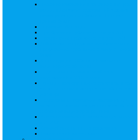
Внесение изменений в решение о выпуске
акций, в Документ, содержащий условия
размещения ценных бумаг, в Проспект
ценных бумаг
Биржевые облигации
Приобретение публичного статуса АО
Прекращение публичного статуса ПАО
Добровольное предложение/обязательное
предложение, требование о выкупе ценных
бумаг
Консолидации 100% акций закрытого
акционерного общества
Подготовка и подача ходатайств и
уведомлений в ФАС России
Функции корпоративного секретаря, в том
числе на основе долгосрочного абонентского
договора
Подготовка к проведению заседания или
заочного голосования для принятия общим
собранием акционеров решения
Внесение изменений, актуализация данных
в ЕГРЮЛ
Казначейские акции, их реализация
Тематический мастер-класс
Выплата дивидендов