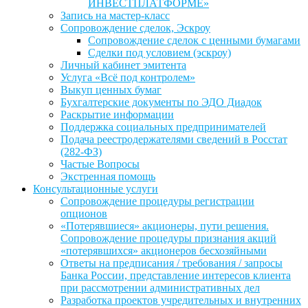
ИНВЕСТПЛАТФОРМЕ»
Запись на мастер-класс
Сопровождение сделок, Эскроу
Сопровождение сделок с ценными бумагами
Сделки под условием (эскроу)
Личный кабинет эмитента
Услуга «Всё под контролем»
Выкуп ценных бумаг
Бухгалтерские документы по ЭДО Диадок
Раскрытие информации
Поддержка социальных предпринимателей
Подача реестродержателями сведений в Росстат
(282-ФЗ)
Частые Вопросы
Экстренная помощь
Консультационные услуги
Сопровождение процедуры регистрации
опционов
«Потерявшиеся» акционеры, пути решения.
Сопровождение процедуры признания акций
«потерявшихся» акционеров бесхозяйными
Ответы на предписания / требования / запросы
Банка России, представление интересов клиента
при рассмотрении административных дел
Разработка проектов учредительных и внутренних