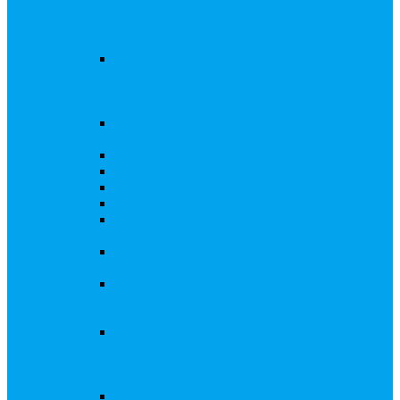
запросы Банка России, представление
интересов клиента при рассмотрении
административных дел
Увеличение уставного капитала путем
дополнительного выпуска акций,
размещаемого с использованием
инвестиционной платформы
Разработка проектов учредительных и
внутренних документов АО, ООО
Реорганизация любой формы
Ликвидация АО, ООО
Редомициляция иностранной компании
Уменьшение уставного капитала АО
Увеличение уставного капитала путем
закрытой или открытой подписки
Увеличение уставного капитала путем зачета
денежных требований
Увеличение уставного капитала путем
увеличения номинальной стоимости акций
для АО, ПАО
Увеличение уставного капитала путем
дополнительного выпуска акций во
исполнении договора конвертируемого
займа
Замещение активов должника