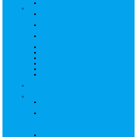
Восстановление реестра
Собрания акционеров
Проводить собрание с нотариусом или с
регистратором?
Подготовка и проведение собраний,
удостоверение решений
Удостоверение решения единственного
акционера
Бланки документов
Электронное голосование
Об особенностях ГОСА 2023
Об особенностях ГОСА 2024
Об особенностях ГЗОСА 2025
Требуется ли удостоверять решение
единственного акционера?
Сервис электронного голосования на заседаниях
Совета директоров и иных коллегиальных органов
Консультационные услуги
Сопровождение процедуры регистрации
опционов
«Потерявшиеся» акционеры, пути решения.
Сопровождение процедуры признания
акций «потерявшихся» акционеров
бесхозяйными
Ответы на предписания / требования /