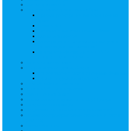
Бланки документов
Регистрация выпусков ценных бумаг
Правила регистрации выпусков ценных
бумаг
Создать АО
Сведения о выпусках ценных бумаг
Бланки документов
Регистрация дополнительных выпусков
(Инвестиционная платформа)
Раскрытие информации о «НОВОЙ
ИНВЕСТПЛАТФОРМЕ»
Запись на мастер-класс
Сопровождение сделок, Эскроу
Сопровождение сделок с ценными бумагами
Сделки под условием (эскроу)
Личный кабинет эмитента
Услуга «Всё под контролем»
Выкуп ценных бумаг
Бухгалтерские документы по ЭДО Диадок
Раскрытие информации
Поддержка социальных предпринимателей
Подача реестродержателями сведений в Росстат
(282-ФЗ)
Частые Вопросы
Экстренная помощь