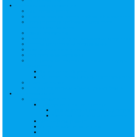
Арбитражным управляющим
Как передать реестр
Правила ведения реестра требований кредиторов
Ведение реестра требований кредиторов
застройщика-банкрота
Бланки документов
Прейскурант на услуги, оказываемые кредиторам
Реестры кредиторов на обслуживании
Замещение активов должника
Корпоративный наставник
Корпоративный секретарь на этапах процедуры
банкротства
Акционерное общество
Общество с ограниченной ответственностью
Полезные ссылки
Спецвыпуск журнала «Рынок ценных бумаг»
Держателям акций
Оказываемые услуги
Проведение операций в реестре
Правила ведения реестра акционеров
Клиентам номинальных держателей
SMS-информирование
Интернет-кабинет акционера
ЭДО