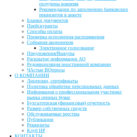
получены вовремя
Рекомендации по заполнению банковских
реквизитов в анкете
Бланки документов
Прейскуранты
Способы оплаты
Проверка исполнения распоряжения
Собрания акционеров
Электронное голосование
Предложения/Выкупы
Раскрытие информации АО
Редомициляция иностранной компании
ЧАстые ВОпросы
О КОМПАНИИ
Лицензии, сертификаты
Политика обработки персональных данных
Информация о профессиональном участнике
рынка ценных бумаг
Бухгалтерская (финансовая) отчетность
Размер собственных средств
Обслуживаемые реестры
Публикации
Реквизиты
Клуб НР
КОНТАКТЫ