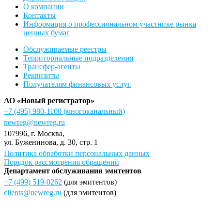
О компании
Контакты
Информация о профессиональном участнике рынка
ценных бумаг
Обслуживаемые реестры
Территориальные подразделения
Трансфер-агенты
Реквизиты
Получателям финансовых услуг
АО «Новый регистратор»
+7 (495) 980-1100
(многоканальный)
newreg@newreg.ru
107996
, г.
Москва
,
ул.
Буженинова, д. 30, стр. 1
Политика обработки персональных данных
Порядок рассмотрения обращений
Департамент обслуживания эмитентов
+7 (499) 519-0262
(для эмитентов)
clients@newreg.ru
(для эмитентов)