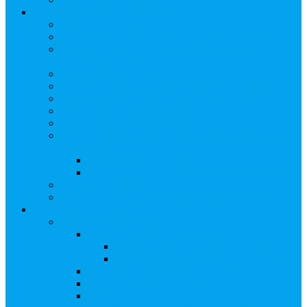
Арбитражным управляющим
Как передать реестр
Правила ведения реестра требований кредиторов
Ведение реестра требований кредиторов
застройщика-банкрота
Бланки документов
Прейскурант на услуги, оказываемые кредиторам
Реестры кредиторов на обслуживании
Замещение активов должника
Корпоративный наставник
Корпоративный секретарь на этапах процедуры
банкротства
Акционерное общество
Общество с ограниченной ответственностью
Полезные ссылки
Спецвыпуск журнала «Рынок ценных бумаг»
Держателям акций
Оказываемые услуги
Проведение операций в реестре
Правила ведения реестра акционеров
Клиентам номинальных держателей
SMS-информирование
Интернет-кабинет акционера
ЭДО