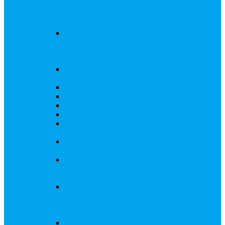
запросы Банка России, представление
интересов клиента при рассмотрении
административных дел
Увеличение уставного капитала путем
дополнительного выпуска акций,
размещаемого с использованием
инвестиционной платформы
Разработка проектов учредительных и
внутренних документов АО, ООО
Реорганизация любой формы
Ликвидация АО, ООО
Редомициляция иностранной компании
Уменьшение уставного капитала АО
Увеличение уставного капитала путем
закрытой или открытой подписки
Увеличение уставного капитала путем зачета
денежных требований
Увеличение уставного капитала путем
увеличения номинальной стоимости акций
для АО, ПАО
Увеличение уставного капитала путем
дополнительного выпуска акций во
исполнении договора конвертируемого
займа
Замещение активов должника