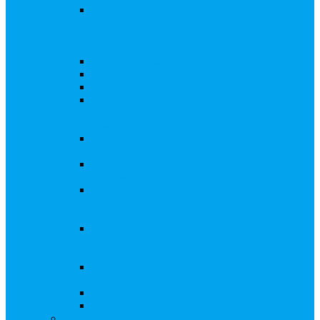
Внесение изменений в решение о выпуске
акций, в Документ, содержащий условия
размещения ценных бумаг, в Проспект
ценных бумаг
Биржевые облигации
Приобретение публичного статуса АО
Прекращение публичного статуса ПАО
Добровольное предложение/обязательное
предложение, требование о выкупе ценных
бумаг
Консолидации 100% акций закрытого
акционерного общества
Подготовка и подача ходатайств и
уведомлений в ФАС России
Функции корпоративного секретаря, в том
числе на основе долгосрочного абонентского
договора
Подготовка к проведению заседания или
заочного голосования для принятия общим
собранием акционеров решения
Внесение изменений, актуализация данных
в ЕГРЮЛ
Казначейские акции, их реализация
Тематический мастер-класс
Выплата дивидендов