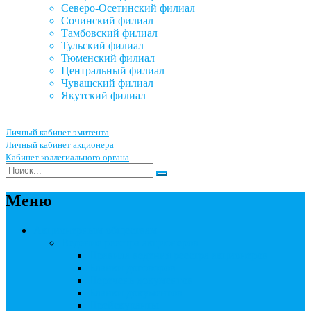
Северо-Осетинский филиал
Сочинский филиал
Тамбовский филиал
Тульский филиал
Тюменский филиал
Центральный филиал
Чувашский филиал
Якутский филиал
Личный кабинет эмитента
Личный кабинет акционера
Кабинет коллегиального органа
Меню
Акционерным обществам
Ведение реестра акционеров
Правила ведения реестра акционеров
Бланки договоров
Перечень документов
Бланки документов
Прейскуранты