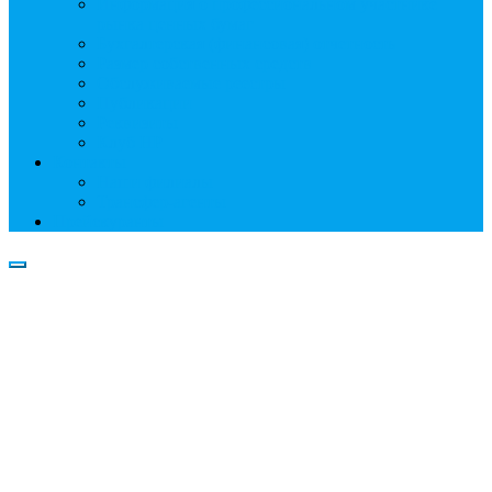
Информация о профессиональном участнике
рынка ценных бумаг
Бухгалтерская (финансовая) отчетность
Размер собственных средств
Обслуживаемые реестры
Публикации
Реквизиты
Клуб НР
Контакты
Наши филиалы
Трансфер-агенты
Прейскуранты