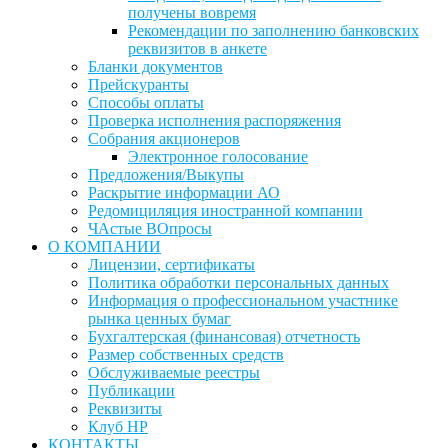
получены вовремя
Рекомендации по заполнению банковских
реквизитов в анкете
Бланки документов
Прейскуранты
Способы оплаты
Проверка исполнения распоряжения
Собрания акционеров
Электронное голосование
Предложения/Выкупы
Раскрытие информации АО
Редомициляция иностранной компании
ЧАстые ВОпросы
О КОМПАНИИ
Лицензии, сертификаты
Политика обработки персональных данных
Информация о профессиональном участнике
рынка ценных бумаг
Бухгалтерская (финансовая) отчетность
Размер собственных средств
Обслуживаемые реестры
Публикации
Реквизиты
Клуб НР
КОНТАКТЫ