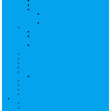
Сверка с номинальным держателем
Электронное голосование
Сопровождение сделок, Эскроу
Сопровождение сделок с ценными
бумагами
Сделки под условием (эскроу)
Выплата дивидендов
Общие правила выплаты дивидендов
Что делать, если дивиденды не были
получены вовремя
Рекомендации по заполнению банковских
реквизитов в анкете
Бланки документов
Прейскуранты
Способы оплаты
Проверка исполнения распоряжения
Собрания акционеров
Электронное голосование
Предложения/Выкупы
Раскрытие информации АО
Редомициляция иностранной компании
ЧАстые ВОпросы
О компании
Лицензии, сертификаты
Политика обработки персональных данных