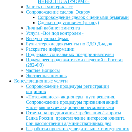
ИНВЕСТПЛАТФОРМЕ»
Запись на мастер-класс
Сопровождение сделок, Эскроу
Сопровождение сделок с ценными бумагами
Сделки под условием (эскроу)
Личный кабинет эмитента
Услуга «Всё под контролем»
Выкуп ценных бумаг
Бухгалтерские документы по ЭДО Диадок
Раскрытие информации
Поддержка социальных предпринимателей
Подача реестродержателями сведений в Росстат
(282-ФЗ)
Частые Вопросы
Экстренная помощь
Консультационные услуги
Сопровождение процедуры регистрации
опционов
«Потерявшиеся» акционеры, пути решения.
Сопровождение процедуры признания акций
«потерявшихся» акционеров бесхозяйными
Ответы на предписания / требования / запросы
Банка России, представление интересов клиента
при рассмотрении административных дел
Разработка проектов учредительных и внутренних