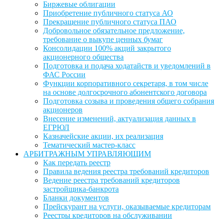
Биржевые облигации
Приобретение публичного статуса АО
Прекращение публичного статуса ПАО
Добровольное обязательное предложение,
требование о выкупе ценных бумаг
Консолидации 100% акций закрытого
акционерного общества
Подготовка и подача ходатайств и уведомлений в
ФАС России
Функции корпоративного секретаря, в том числе
на основе долгосрочного абонентского договора
Подготовка созыва и проведения общего собрания
акционеров
Внесение изменений, актуализация данных в
ЕГРЮЛ
Казначейские акции, их реализация
Тематический мастер-класс
АРБИТРАЖНЫМ УПРАВЛЯЮЩИМ
Как передать реестр
Правила ведения реестра требований кредиторов
Ведение реестра требований кредиторов
застройщика-банкрота
Бланки документов
Прейскурант на услуги, оказываемые кредиторам
Реестры кредиторов на обслуживании