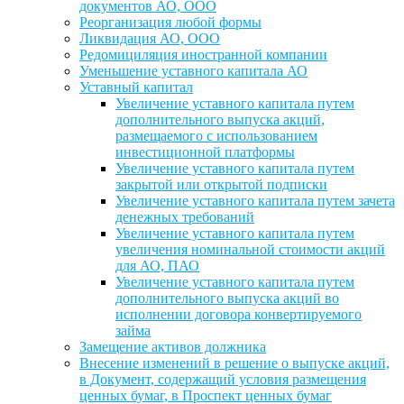
документов АО, ООО
Реорганизация любой формы
Ликвидация АО, ООО
Редомициляция иностранной компании
Уменьшение уставного капитала АО
Уставный капитал
Увеличение уставного капитала путем
дополнительного выпуска акций,
размещаемого с использованием
инвестиционной платформы
Увеличение уставного капитала путем
закрытой или открытой подписки
Увеличение уставного капитала путем зачета
денежных требований
Увеличение уставного капитала путем
увеличения номинальной стоимости акций
для АО, ПАО
Увеличение уставного капитала путем
дополнительного выпуска акций во
исполнении договора конвертируемого
займа
Замещение активов должника
Внесение изменений в решение о выпуске акций,
в Документ, содержащий условия размещения
ценных бумаг, в Проспект ценных бумаг