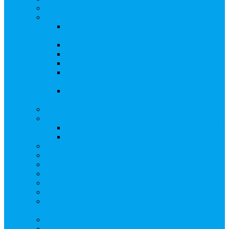
Бланки документов
Регистрация выпусков ценных бумаг
Правила регистрации выпусков ценных
бумаг
Создать АО
Сведения о выпусках ценных бумаг
Бланки документов
Регистрация дополнительных выпусков
(Инвестиционная платформа)
Раскрытие информации о «НОВОЙ
ИНВЕСТПЛАТФОРМЕ»
Запись на мастер-класс
Сопровождение сделок, Эскроу
Сопровождение сделок с ценными бумагами
Сделки под условием (эскроу)
Личный кабинет эмитента
Услуга «Всё под контролем»
Выкуп ценных бумаг
Бухгалтерские документы по ЭДО Диадок
Раскрытие информации
Поддержка социальных предпринимателей
Подача реестродержателями сведений в Росстат
(282-ФЗ)
Частые Вопросы
Экстренная помощь