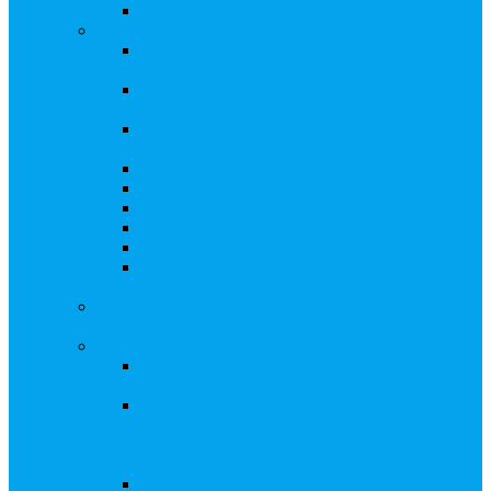
Восстановление реестра
Собрания акционеров
Проводить собрание с нотариусом или с
регистратором?
Подготовка и проведение собраний,
удостоверение решений
Удостоверение решения единственного
акционера
Бланки документов
Электронное голосование
Об особенностях ГОСА 2023
Об особенностях ГОСА 2024
Об особенностях ГЗОСА 2025
Требуется ли удостоверять решение
единственного акционера?
Сервис электронного голосования на заседаниях
Совета директоров и иных коллегиальных органов
Консультационные услуги
Сопровождение процедуры регистрации
опционов
«Потерявшиеся» акционеры, пути решения.
Сопровождение процедуры признания
акций «потерявшихся» акционеров
бесхозяйными
Ответы на предписания / требования /