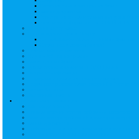
Создать АО
Сведения о выпусках ценных бумаг
Бланки документов
Регистрация дополнительных выпусков (Инв
Раскрытие информации о «НОВОЙ ИНВЕ
Запись на мастер-класс
Сопровождение сделок, Эскроу
Сопровождение сделок с ценными бумагами
Сделки под условием (эскроу)
Личный кабинет эмитента
Услуга «Всё под контролем»
Выкуп ценных бумаг
Бухгалтерские документы по ЭДО Диадок
Раскрытие информации
Поддержка социальных предпринимателей
Подача реестродержателями сведений в Росстат (28
Частые Вопросы
Экстренная помощь
Арбитражным управляющим
Как передать реестр
Правила ведения реестра требований кредиторов
Ведение реестра требований кредиторов застройщи
Бланки документов
Прейскурант на услуги, оказываемые кредиторам
Реестры кредиторов на обслуживании