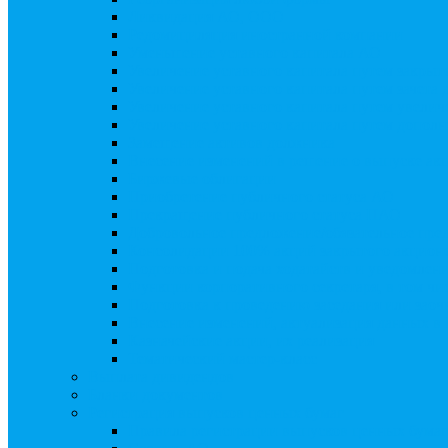
Ликвидация АО, ООО
Редомициляция иностранной компании
Уменьшение уставного капитала АО
Увеличение уставного капитала путем закры
Увеличение уставного капитала путем зачета
Увеличение уставного капитала путем увели
Увеличение уставного капитала путем дополн
Замещение активов должника
Внесение изменений в решение о выпуске акц
Биржевые облигации
Приобретение публичного статуса АО
Прекращение публичного статуса ПАО
Добровольное предложение/обязательное пре
Консолидации 100% акций закрытого акцион
Подготовка и подача ходатайств и уведомлен
Функции корпоративного секретаря, в том чис
Подготовка к проведению заседания или зао
Внесение изменений, актуализация данных 
Казначейские акции, их реализация
Тематический мастер-класс
Выплата дивидендов
Бланки документов
Регистрация выпусков ценных бумаг
Правила регистрации выпусков ценных бумаг