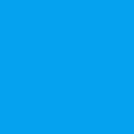
той или открытой подписки
 денежных требований
чения номинальной стоимости акций для АО, ПАО
ительного выпуска акций во исполнении договора конвертируе
ий, в Документ, содержащий условия размещения ценных бумаг,
дложение, требование о выкупе ценных бумаг
ерного общества
ий в ФАС России
ле на основе долгосрочного абонентского договора
чного голосования для принятия общим собранием акционеров р
в ЕГРЮЛ