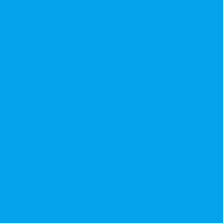
стратором?
ерение решений
нера
нного акционера?
овета директоров и иных коллегиальных органов
ионов
Сопровождение процедуры признания акций «потерявшихся» ак
сы Банка России, представление интересов клиента при рассмот
нительного выпуска акций, размещаемого с использованием ин
енних документов АО, ООО