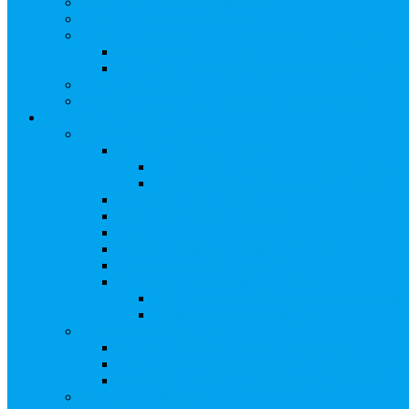
Замещение активов должника
Корпоративный наставник
Корпоративный секретарь на этапах процедуры бан
Акционерное общество
Общество с ограниченной ответственностью
Полезные ссылки
Спецвыпуск журнала «Рынок ценных бумаг»
Держателям акций
Оказываемые услуги
Проведение операций в реестре
Правила ведения реестра акционеров
Клиентам номинальных держателей
SMS-информирование
Интернет-кабинет акционера
ЭДО
Сверка с номинальным держателем
Электронное голосование
Сопровождение сделок, Эскроу
Сопровождение сделок с ценными бума
Сделки под условием (эскроу)
Выплата дивидендов
Общие правила выплаты дивидендов
Что делать, если дивиденды не были получен
Рекомендации по заполнению банковских рекв
Бланки документов