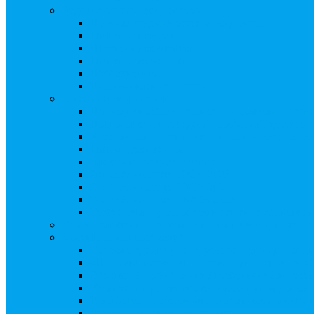
Ведение реестра акционеров
Правила ведения реестра акционеров
Бланки договоров
Перечень документов
Бланки документов
Прейскуранты
Восстановление реестра
Собрания акционеров
Проводить собрание с нотариусом или с реги
Подготовка и проведение собраний, удостов
Удостоверение решения единственного акцио
Бланки документов
Электронное голосование
Об особенностях ГОСА 2023
Об особенностях ГОСА 2024
Об особенностях ГЗОСА 2025
Требуется ли удостоверять решение единстве
Сервис электронного голосования на заседаниях С
Консультационные услуги
Сопровождение процедуры регистрации опц
«Потерявшиеся» акционеры, пути решения. 
Ответы на предписания / требования / запро
Увеличение уставного капитала путем допол
Разработка проектов учредительных и внутр
Реорганизация любой формы