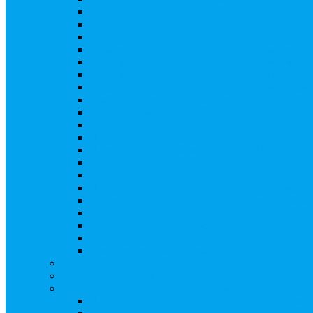
Ликвидация АО, ООО
Редомициляция иностранной компании
Уменьшение уставного капитала АО
Увеличение уставного капитала путем закры
Увеличение уставного капитала путем зачета
Увеличение уставного капитала путем увели
Увеличение уставного капитала путем дополн
Замещение активов должника
Внесение изменений в решение о выпуске акц
Биржевые облигации
Приобретение публичного статуса АО
Прекращение публичного статуса ПАО
Добровольное предложение/обязательное пре
Консолидации 100% акций закрытого акцион
Подготовка и подача ходатайств и уведомлен
Функции корпоративного секретаря, в том чис
Подготовка к проведению заседания или зао
Внесение изменений, актуализация данных 
Казначейские акции, их реализация
Тематический мастер-класс
Выплата дивидендов
Бланки документов
Регистрация выпусков ценных бумаг
Правила регистрации выпусков ценных бумаг