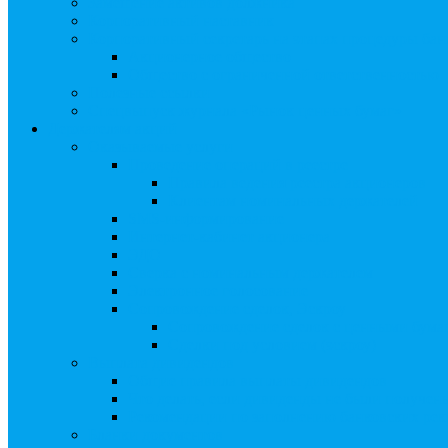
Замещение активов должника
Корпоративный наставник
Корпоративный секретарь на этапах процедуры бан
Акционерное общество
Общество с ограниченной ответственностью
Полезные ссылки
Спецвыпуск журнала «Рынок ценных бумаг»
Держателям акций
Оказываемые услуги
Проведение операций в реестре
Правила ведения реестра акционеров
Клиентам номинальных держателей
SMS-информирование
Интернет-кабинет акционера
ЭДО
Сверка с номинальным держателем
Электронное голосование
Сопровождение сделок, Эскроу
Сопровождение сделок с ценными бума
Сделки под условием (эскроу)
Выплата дивидендов
Общие правила выплаты дивидендов
Что делать, если дивиденды не были получен
Рекомендации по заполнению банковских рекв
Бланки документов