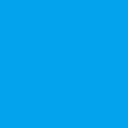
той или открытой подписки
 денежных требований
чения номинальной стоимости акций для АО, ПАО
ительного выпуска акций во исполнении договора конвертируе
ий, в Документ, содержащий условия размещения ценных бумаг,
дложение, требование о выкупе ценных бумаг
ерного общества
ий в ФАС России
ле на основе долгосрочного абонентского договора
чного голосования для принятия общим собранием акционеров р
в ЕГРЮЛ