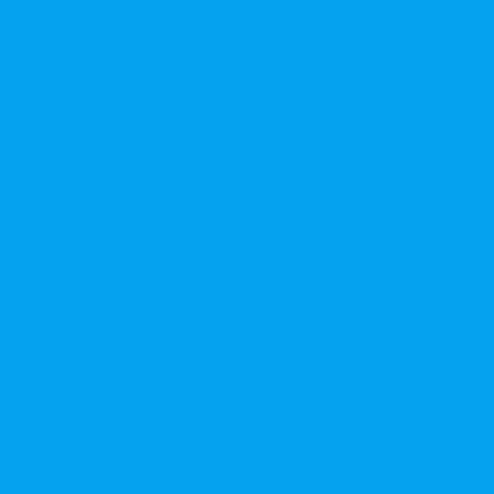
стратором?
ерение решений
нера
нного акционера?
овета директоров и иных коллегиальных органов
ионов
Сопровождение процедуры признания акций «потерявшихся» ак
сы Банка России, представление интересов клиента при рассмот
нительного выпуска акций, размещаемого с использованием ин
енних документов АО, ООО