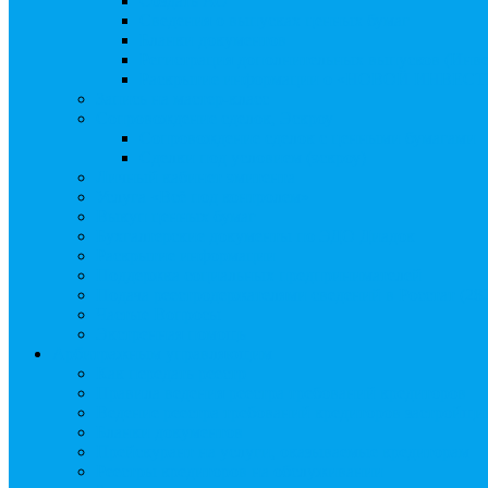
Создать АО
Сведения о выпусках ценных бумаг
Бланки документов
Регистрация дополнительных выпусков (Инв
Раскрытие информации о «НОВОЙ ИНВЕ
Запись на мастер-класс
Сопровождение сделок, Эскроу
Сопровождение сделок с ценными бумагами
Сделки под условием (эскроу)
Личный кабинет эмитента
Услуга «Всё под контролем»
Выкуп ценных бумаг
Бухгалтерские документы по ЭДО Диадок
Раскрытие информации
Поддержка социальных предпринимателей
Подача реестродержателями сведений в Росстат (28
Частые Вопросы
Экстренная помощь
Арбитражным управляющим
Как передать реестр
Правила ведения реестра требований кредиторов
Ведение реестра требований кредиторов застройщи
Бланки документов
Прейскурант на услуги, оказываемые кредиторам
Реестры кредиторов на обслуживании