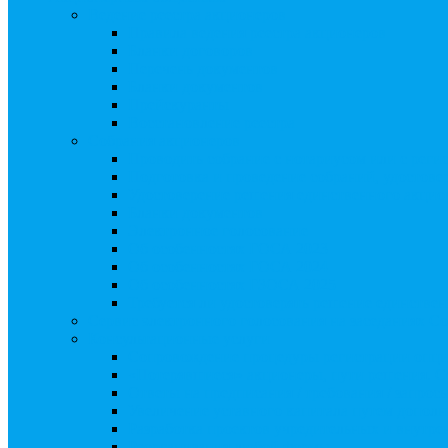
Ведение реестра акционеров
Правила ведения реестра акционеров
Бланки договоров
Перечень документов
Бланки документов
Прейскуранты
Восстановление реестра
Собрания акционеров
Проводить собрание с нотариусом или с реги
Подготовка и проведение собраний, удостов
Удостоверение решения единственного акцио
Бланки документов
Электронное голосование
Об особенностях ГОСА 2023
Об особенностях ГОСА 2024
Об особенностях ГЗОСА 2025
Требуется ли удостоверять решение единстве
Сервис электронного голосования на заседаниях С
Консультационные услуги
Сопровождение процедуры регистрации опц
«Потерявшиеся» акционеры, пути решения. 
Ответы на предписания / требования / запро
Увеличение уставного капитала путем допол
Разработка проектов учредительных и внутр
Реорганизация любой формы