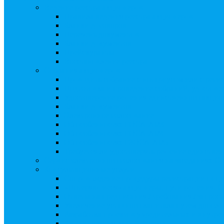
Ведение реестра акционеров
Правила ведения реестра акционеров
Бланки договоров
Перечень документов
Бланки документов
Прейскуранты
Восстановление реестра
Собрания акционеров
Проводить собрание с нотариусом или с реги
Подготовка и проведение собраний, удостов
Удостоверение решения единственного акцио
Бланки документов
Электронное голосование
Об особенностях ГОСА 2023
Об особенностях ГОСА 2024
Об особенностях ГЗОСА 2025
Требуется ли удостоверять решение единстве
Сервис электронного голосования на заседаниях С
Консультационные услуги
Сопровождение процедуры регистрации опц
«Потерявшиеся» акционеры, пути решения. 
Ответы на предписания / требования / запро
Увеличение уставного капитала путем допол
Разработка проектов учредительных и внутр
Реорганизация любой формы