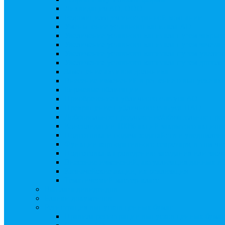
Ликвидация АО, ООО
Редомициляция иностранной компании
Уменьшение уставного капитала АО
Увеличение уставного капитала путем закры
Увеличение уставного капитала путем зачета
Увеличение уставного капитала путем увели
Увеличение уставного капитала путем дополн
Замещение активов должника
Внесение изменений в решение о выпуске акц
Биржевые облигации
Приобретение публичного статуса АО
Прекращение публичного статуса ПАО
Добровольное предложение/обязательное пре
Консолидации 100% акций закрытого акцион
Подготовка и подача ходатайств и уведомлен
Функции корпоративного секретаря, в том чис
Подготовка к проведению заседания или зао
Внесение изменений, актуализация данных 
Казначейские акции, их реализация
Тематический мастер-класс
Выплата дивидендов
Бланки документов
Регистрация выпусков ценных бумаг
Правила регистрации выпусков ценных бумаг