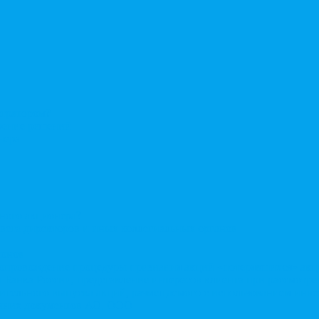
стратором?
ерение решений
нера
нного акционера?
овета директоров и иных коллегиальных органов
ионов
Сопровождение процедуры признания акций «потерявшихся» ак
сы Банка России, представление интересов клиента при рассмот
нительного выпуска акций, размещаемого с использованием ин
енних документов АО, ООО