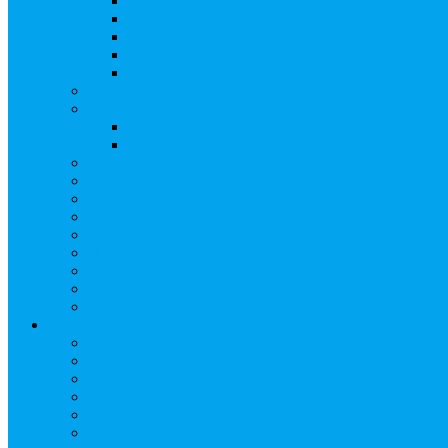
Создать АО
Сведения о выпусках ценных бумаг
Бланки документов
Регистрация дополнительных выпусков (Инв
Раскрытие информации о «НОВОЙ ИНВЕ
Запись на мастер-класс
Сопровождение сделок, Эскроу
Сопровождение сделок с ценными бумагами
Сделки под условием (эскроу)
Личный кабинет эмитента
Услуга «Всё под контролем»
Выкуп ценных бумаг
Бухгалтерские документы по ЭДО Диадок
Раскрытие информации
Поддержка социальных предпринимателей
Подача реестродержателями сведений в Росстат (28
Частые Вопросы
Экстренная помощь
Арбитражным управляющим
Как передать реестр
Правила ведения реестра требований кредиторов
Ведение реестра требований кредиторов застройщи
Бланки документов
Прейскурант на услуги, оказываемые кредиторам
Реестры кредиторов на обслуживании