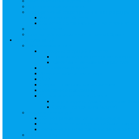
Замещение активов должника
Корпоративный наставник
Корпоративный секретарь на этапах процедуры бан
Акционерное общество
Общество с ограниченной ответственностью
Полезные ссылки
Спецвыпуск журнала «Рынок ценных бумаг»
Держателям акций
Оказываемые услуги
Проведение операций в реестре
Правила ведения реестра акционеров
Клиентам номинальных держателей
SMS-информирование
Интернет-кабинет акционера
ЭДО
Сверка с номинальным держателем
Электронное голосование
Сопровождение сделок, Эскроу
Сопровождение сделок с ценными бума
Сделки под условием (эскроу)
Выплата дивидендов
Общие правила выплаты дивидендов
Что делать, если дивиденды не были получен
Рекомендации по заполнению банковских рекв
Бланки документов