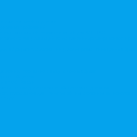
той или открытой подписки
 денежных требований
чения номинальной стоимости акций для АО, ПАО
ительного выпуска акций во исполнении договора конвертируе
ий, в Документ, содержащий условия размещения ценных бумаг,
дложение, требование о выкупе ценных бумаг
ерного общества
ий в ФАС России
ле на основе долгосрочного абонентского договора
чного голосования для принятия общим собранием акционеров р
в ЕГРЮЛ