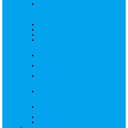
Внесение изменений в решение о выпуске
акций, в Документ, содержащий условия
размещения ценных бумаг, в Проспект
ценных бумаг
Биржевые облигации
Приобретение публичного статуса АО
Прекращение публичного статуса ПАО
Добровольное предложение/обязательное
предложение, требование о выкупе ценных
бумаг
Консолидации 100% акций закрытого
акционерного общества
Подготовка и подача ходатайств и
уведомлений в ФАС России
Функции корпоративного секретаря, в том
числе на основе долгосрочного абонентского
договора
Подготовка к проведению заседания или
заочного голосования для принятия общим
собранием акционеров решения
Внесение изменений, актуализация данных
в ЕГРЮЛ
Казначейские акции, их реализация
Тематический мастер-класс
Выплата дивидендов