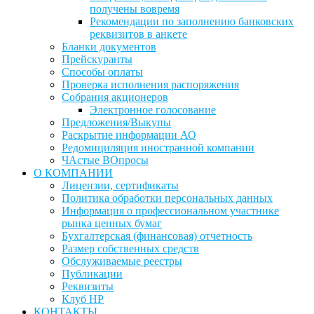
получены вовремя
Рекомендации по заполнению банковских
реквизитов в анкете
Бланки документов
Прейскуранты
Способы оплаты
Проверка исполнения распоряжения
Собрания акционеров
Электронное голосование
Предложения/Выкупы
Раскрытие информации АО
Редомициляция иностранной компании
ЧАстые ВОпросы
О КОМПАНИИ
Лицензии, сертификаты
Политика обработки персональных данных
Информация о профессиональном участнике
рынка ценных бумаг
Бухгалтерская (финансовая) отчетность
Размер собственных средств
Обслуживаемые реестры
Публикации
Реквизиты
Клуб НР
КОНТАКТЫ