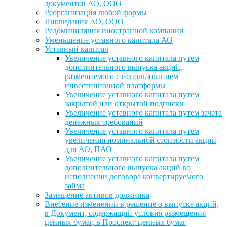
документов АО, ООО
Реорганизация любой формы
Ликвидация АО, ООО
Редомициляция иностранной компании
Уменьшение уставного капитала АО
Уставный капитал
Увеличение уставного капитала путем
дополнительного выпуска акций,
размещаемого с использованием
инвестиционной платформы
Увеличение уставного капитала путем
закрытой или открытой подписки
Увеличение уставного капитала путем зачета
денежных требований
Увеличение уставного капитала путем
увеличения номинальной стоимости акций
для АО, ПАО
Увеличение уставного капитала путем
дополнительного выпуска акций во
исполнении договора конвертируемого
займа
Замещение активов должника
Внесение изменений в решение о выпуске акций,
в Документ, содержащий условия размещения
ценных бумаг, в Проспект ценных бумаг