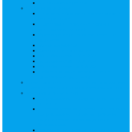
Восстановление реестра
Собрания акционеров
Проводить собрание с нотариусом или с
регистратором?
Подготовка и проведение собраний,
удостоверение решений
Удостоверение решения единственного
акционера
Бланки документов
Электронное голосование
Об особенностях ГОСА 2023
Об особенностях ГОСА 2024
Об особенностях ГЗОСА 2025
Требуется ли удостоверять решение
единственного акционера?
Сервис электронного голосования на заседаниях
Совета директоров и иных коллегиальных органов
Консультационные услуги
Сопровождение процедуры регистрации
опционов
«Потерявшиеся» акционеры, пути решения.
Сопровождение процедуры признания
акций «потерявшихся» акционеров
бесхозяйными
Ответы на предписания / требования /