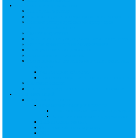
Арбитражным управляющим
Как передать реестр
Правила ведения реестра требований кредиторов
Ведение реестра требований кредиторов
застройщика-банкрота
Бланки документов
Прейскурант на услуги, оказываемые кредиторам
Реестры кредиторов на обслуживании
Замещение активов должника
Корпоративный наставник
Корпоративный секретарь на этапах процедуры
банкротства
Акционерное общество
Общество с ограниченной ответственностью
Полезные ссылки
Спецвыпуск журнала «Рынок ценных бумаг»
Держателям акций
Оказываемые услуги
Проведение операций в реестре
Правила ведения реестра акционеров
Клиентам номинальных держателей
SMS-информирование
Интернет-кабинет акционера
ЭДО