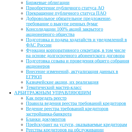
Биржевые облигации
Приобретение публичного статуса АО
Прекращение публичного статуса ПАО
Добровольное обязательное предложение,
требование о выкупе ценных бумаг
Консолидации 100% акций закрытого
акционерного общества
Подготовка и подача ходатайств и уведомлений в
ФАС России
Функции корпоративного секретаря, в том числе
на основе долгосрочного абонентского договора
Подготовка созыва и проведения общего собрания
акционеров
Внесение изменений, актуализация данных в
ЕГРЮЛ
Казначейские акции, их реализация
Тематический мастер-класс
АРБИТРАЖНЫМ УПРАВЛЯЮЩИМ
Как передать реестр
Правила ведения реестра требований кредиторов
Ведение реестра требований кредиторов
застройщика-банкрота
Бланки документов
Прейскурант на услуги, оказываемые кредиторам
Реестры кредиторов на обслуживании