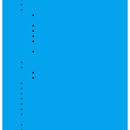
Бланки документов
Регистрация выпусков ценных бумаг
Правила регистрации выпусков ценных
бумаг
Создать АО
Сведения о выпусках ценных бумаг
Бланки документов
Регистрация дополнительных выпусков
(Инвестиционная платформа)
Раскрытие информации о «НОВОЙ
ИНВЕСТПЛАТФОРМЕ»
Запись на мастер-класс
Сопровождение сделок, Эскроу
Сопровождение сделок с ценными бумагами
Сделки под условием (эскроу)
Личный кабинет эмитента
Услуга «Всё под контролем»
Выкуп ценных бумаг
Бухгалтерские документы по ЭДО Диадок
Раскрытие информации
Поддержка социальных предпринимателей
Подача реестродержателями сведений в Росстат
(282-ФЗ)
Частые Вопросы
Экстренная помощь