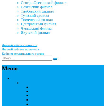
Северо-Осетинский филиал
Сочинский филиал
Тамбовский филиал
Тульский филиал
Тюменский филиал
Центральный филиал
Чувашский филиал
Якутский филиал
Личный кабинет эмитента
Личный кабинет акционера
Кабинет коллегиального органа
Меню
Акционерным обществам
Ведение реестра акционеров
Правила ведения реестра акционеров
Бланки договоров
Перечень документов
Бланки документов
Прейскуранты