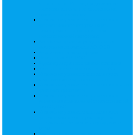
запросы Банка России, представление
интересов клиента при рассмотрении
административных дел
Увеличение уставного капитала путем
дополнительного выпуска акций,
размещаемого с использованием
инвестиционной платформы
Разработка проектов учредительных и
внутренних документов АО, ООО
Реорганизация любой формы
Ликвидация АО, ООО
Редомициляция иностранной компании
Уменьшение уставного капитала АО
Увеличение уставного капитала путем
закрытой или открытой подписки
Увеличение уставного капитала путем зачета
денежных требований
Увеличение уставного капитала путем
увеличения номинальной стоимости акций
для АО, ПАО
Увеличение уставного капитала путем
дополнительного выпуска акций во
исполнении договора конвертируемого
займа
Замещение активов должника