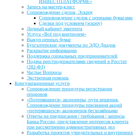
ИНВЕСТПЛАТФОРМЕ»
Запись на мастер-класс
Сопровождение сделок, Эскроу
Сопровождение сделок с ценными бумагами
Сделки под условием (эскроу)
Личный кабинет эмитента
Услуга «Всё под контролем»
Выкуп ценных бумаг
Бухгалтерские документы по ЭДО Диадок
Раскрытие информации
Поддержка социальных предпринимателей
Подача реестродержателями сведений в Росстат
(282-ФЗ)
Частые Вопросы
Экстренная помощь
Консультационные услуги
Сопровождение процедуры регистрации
опционов
«Потерявшиеся» акционеры, пути решения.
Сопровождение процедуры признания акций
«потерявшихся» акционеров бесхозяйными
Ответы на предписания / требования / запросы
Банка России, представление интересов клиента
при рассмотрении административных дел
Разработка проектов учредительных и внутренних