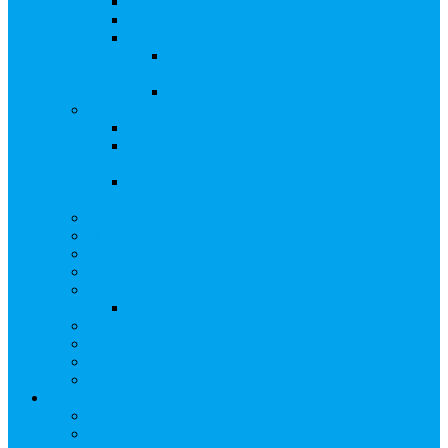
Сверка с номинальным держателем
Электронное голосование
Сопровождение сделок, Эскроу
Сопровождение сделок с ценными
бумагами
Сделки под условием (эскроу)
Выплата дивидендов
Общие правила выплаты дивидендов
Что делать, если дивиденды не были
получены вовремя
Рекомендации по заполнению банковских
реквизитов в анкете
Бланки документов
Прейскуранты
Способы оплаты
Проверка исполнения распоряжения
Собрания акционеров
Электронное голосование
Предложения/Выкупы
Раскрытие информации АО
Редомициляция иностранной компании
ЧАстые ВОпросы
О компании
Лицензии, сертификаты
Политика обработки персональных данных