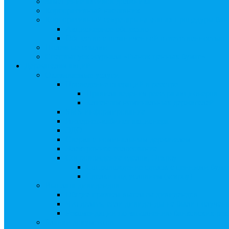
Замещение активов должника
Корпоративный наставник
Корпоративный секретарь на этапах процедуры бан
Акционерное общество
Общество с ограниченной ответственностью
Полезные ссылки
Спецвыпуск журнала «Рынок ценных бумаг»
Держателям акций
Оказываемые услуги
Проведение операций в реестре
Правила ведения реестра акционеров
Клиентам номинальных держателей
SMS-информирование
Интернет-кабинет акционера
ЭДО
Сверка с номинальным держателем
Электронное голосование
Сопровождение сделок, Эскроу
Сопровождение сделок с ценными бума
Сделки под условием (эскроу)
Выплата дивидендов
Общие правила выплаты дивидендов
Что делать, если дивиденды не были получен
Рекомендации по заполнению банковских рекв
Бланки документов