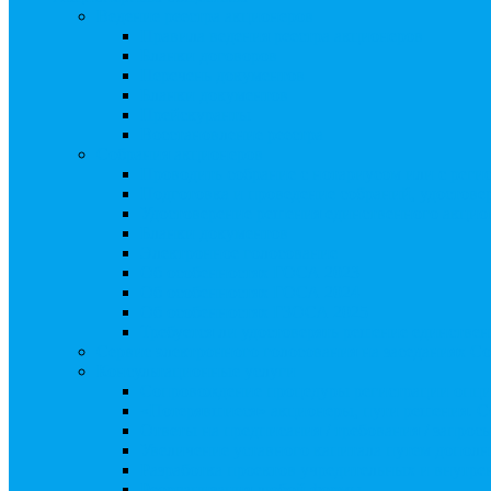
Ведение реестра акционеров
Правила ведения реестра акционеров
Бланки договоров
Перечень документов
Бланки документов
Прейскуранты
Восстановление реестра
Собрания акционеров
Проводить собрание с нотариусом или с реги
Подготовка и проведение собраний, удостов
Удостоверение решения единственного акцио
Бланки документов
Электронное голосование
Об особенностях ГОСА 2023
Об особенностях ГОСА 2024
Об особенностях ГЗОСА 2025
Требуется ли удостоверять решение единстве
Сервис электронного голосования на заседаниях С
Консультационные услуги
Сопровождение процедуры регистрации опц
«Потерявшиеся» акционеры, пути решения. 
Ответы на предписания / требования / запро
Увеличение уставного капитала путем допол
Разработка проектов учредительных и внутр
Реорганизация любой формы