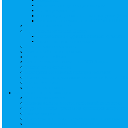
Создать АО
Сведения о выпусках ценных бумаг
Бланки документов
Регистрация дополнительных выпусков (Инв
Раскрытие информации о «НОВОЙ ИНВЕ
Запись на мастер-класс
Сопровождение сделок, Эскроу
Сопровождение сделок с ценными бумагами
Сделки под условием (эскроу)
Личный кабинет эмитента
Услуга «Всё под контролем»
Выкуп ценных бумаг
Бухгалтерские документы по ЭДО Диадок
Раскрытие информации
Поддержка социальных предпринимателей
Подача реестродержателями сведений в Росстат (28
Частые Вопросы
Экстренная помощь
Арбитражным управляющим
Как передать реестр
Правила ведения реестра требований кредиторов
Ведение реестра требований кредиторов застройщи
Бланки документов
Прейскурант на услуги, оказываемые кредиторам
Реестры кредиторов на обслуживании