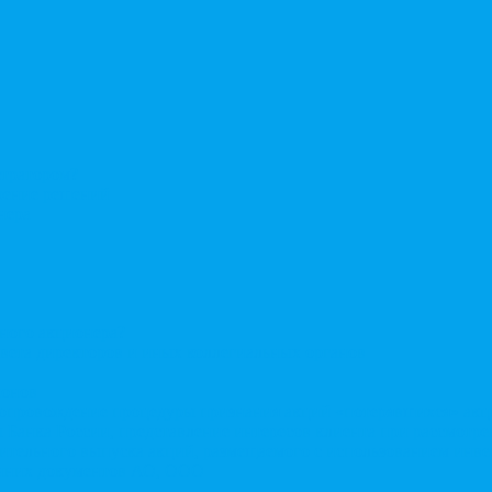
стратором?
ерение решений
нера
нного акционера?
овета директоров и иных коллегиальных органов
ионов
Сопровождение процедуры признания акций «потерявшихся» ак
сы Банка России, представление интересов клиента при рассмот
нительного выпуска акций, размещаемого с использованием ин
енних документов АО, ООО