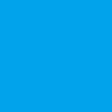
той или открытой подписки
 денежных требований
чения номинальной стоимости акций для АО, ПАО
ительного выпуска акций во исполнении договора конвертируе
ий, в Документ, содержащий условия размещения ценных бумаг,
дложение, требование о выкупе ценных бумаг
ерного общества
ий в ФАС России
ле на основе долгосрочного абонентского договора
чного голосования для принятия общим собранием акционеров р
в ЕГРЮЛ