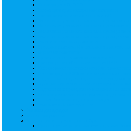
Ликвидация АО, ООО
Редомициляция иностранной компании
Уменьшение уставного капитала АО
Увеличение уставного капитала путем закры
Увеличение уставного капитала путем зачета
Увеличение уставного капитала путем увели
Увеличение уставного капитала путем дополн
Замещение активов должника
Внесение изменений в решение о выпуске акц
Биржевые облигации
Приобретение публичного статуса АО
Прекращение публичного статуса ПАО
Добровольное предложение/обязательное пре
Консолидации 100% акций закрытого акцион
Подготовка и подача ходатайств и уведомлен
Функции корпоративного секретаря, в том чис
Подготовка к проведению заседания или зао
Внесение изменений, актуализация данных 
Казначейские акции, их реализация
Тематический мастер-класс
Выплата дивидендов
Бланки документов
Регистрация выпусков ценных бумаг
Правила регистрации выпусков ценных бумаг