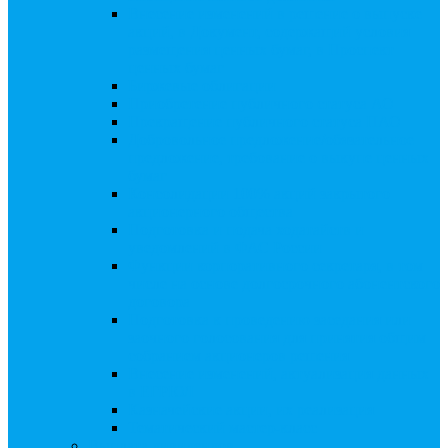
Внесение изменений в решение о выпуске
акций, в Документ, содержащий условия
размещения ценных бумаг, в Проспект
ценных бумаг
Биржевые облигации
Приобретение публичного статуса АО
Прекращение публичного статуса ПАО
Добровольное предложение/обязательное
предложение, требование о выкупе ценных
бумаг
Консолидации 100% акций закрытого
акционерного общества
Подготовка и подача ходатайств и
уведомлений в ФАС России
Функции корпоративного секретаря, в том
числе на основе долгосрочного абонентского
договора
Подготовка к проведению заседания или
заочного голосования для принятия общим
собранием акционеров решения
Внесение изменений, актуализация данных
в ЕГРЮЛ
Казначейские акции, их реализация
Тематический мастер-класс
Выплата дивидендов