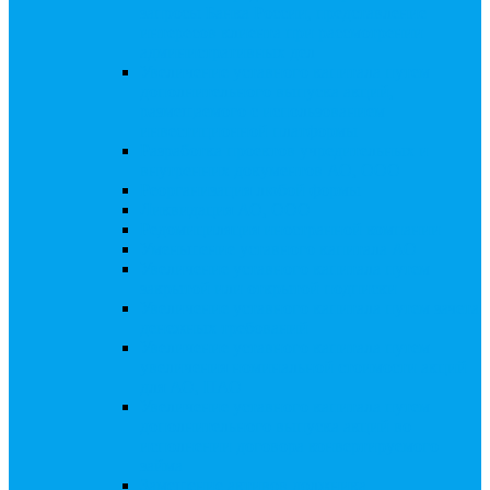
запросы Банка России, представление
интересов клиента при рассмотрении
административных дел
Увеличение уставного капитала путем
дополнительного выпуска акций,
размещаемого с использованием
инвестиционной платформы
Разработка проектов учредительных и
внутренних документов АО, ООО
Реорганизация любой формы
Ликвидация АО, ООО
Редомициляция иностранной компании
Уменьшение уставного капитала АО
Увеличение уставного капитала путем
закрытой или открытой подписки
Увеличение уставного капитала путем зачета
денежных требований
Увеличение уставного капитала путем
увеличения номинальной стоимости акций
для АО, ПАО
Увеличение уставного капитала путем
дополнительного выпуска акций во
исполнении договора конвертируемого
займа
Замещение активов должника