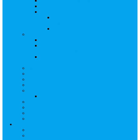
Сверка с номинальным держателем
Электронное голосование
Сопровождение сделок, Эскроу
Сопровождение сделок с ценными
бумагами
Сделки под условием (эскроу)
Выплата дивидендов
Общие правила выплаты дивидендов
Что делать, если дивиденды не были
получены вовремя
Рекомендации по заполнению банковских
реквизитов в анкете
Бланки документов
Прейскуранты
Способы оплаты
Проверка исполнения распоряжения
Собрания акционеров
Электронное голосование
Предложения/Выкупы
Раскрытие информации АО
Редомициляция иностранной компании
ЧАстые ВОпросы
О компании
Лицензии, сертификаты
Политика обработки персональных данных