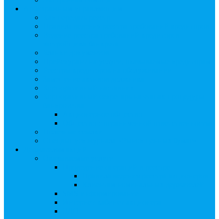
Арбитражным управляющим
Как передать реестр
Правила ведения реестра требований кредиторов
Ведение реестра требований кредиторов
застройщика-банкрота
Бланки документов
Прейскурант на услуги, оказываемые кредиторам
Реестры кредиторов на обслуживании
Замещение активов должника
Корпоративный наставник
Корпоративный секретарь на этапах процедуры
банкротства
Акционерное общество
Общество с ограниченной ответственностью
Полезные ссылки
Спецвыпуск журнала «Рынок ценных бумаг»
Держателям акций
Оказываемые услуги
Проведение операций в реестре
Правила ведения реестра акционеров
Клиентам номинальных держателей
SMS-информирование
Интернет-кабинет акционера
ЭДО