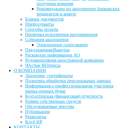
получены вовремя
Рекомендации по заполнению банковских
реквизитов в анкете
Бланки документов
Прейскуранты
Способы оплаты
Проверка исполнения распоряжения
Собрания акционеров
Электронное голосование
Предложения/Выкупы
Раскрытие информации АО
Редомициляция иностранной компании
ЧАстые ВОпросы
О КОМПАНИИ
Лицензии, сертификаты
Политика обработки персональных данных
Информация о профессиональном участнике
рынка ценных бумаг
Бухгалтерская (финансовая) отчетность
Размер собственных средств
Обслуживаемые реестры
Публикации
Реквизиты
Клуб НР
КОНТАКТЫ