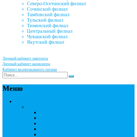
Северо-Осетинский филиал
Сочинский филиал
Тамбовский филиал
Тульский филиал
Тюменский филиал
Центральный филиал
Чувашский филиал
Якутский филиал
Личный кабинет эмитента
Личный кабинет акционера
Кабинет коллегиального органа
Меню
Акционерным обществам
Ведение реестра акционеров
Правила ведения реестра акционеров
Бланки договоров
Перечень документов
Бланки документов
Прейскуранты