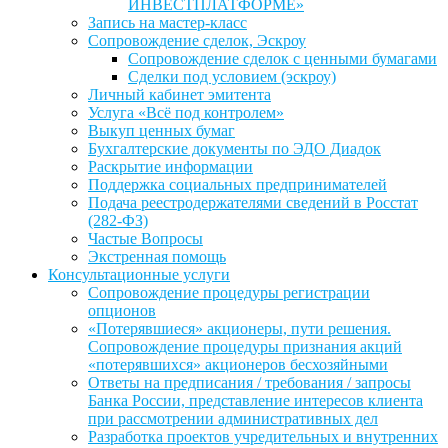
ИНВЕСТПЛАТФОРМЕ»
Запись на мастер-класс
Сопровождение сделок, Эскроу
Сопровождение сделок с ценными бумагами
Сделки под условием (эскроу)
Личный кабинет эмитента
Услуга «Всё под контролем»
Выкуп ценных бумаг
Бухгалтерские документы по ЭДО Диадок
Раскрытие информации
Поддержка социальных предпринимателей
Подача реестродержателями сведений в Росстат
(282-ФЗ)
Частые Вопросы
Экстренная помощь
Консультационные услуги
Сопровождение процедуры регистрации
опционов
«Потерявшиеся» акционеры, пути решения.
Сопровождение процедуры признания акций
«потерявшихся» акционеров бесхозяйными
Ответы на предписания / требования / запросы
Банка России, представление интересов клиента
при рассмотрении административных дел
Разработка проектов учредительных и внутренних