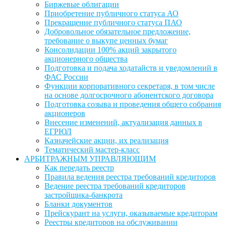
Биржевые облигации
Приобретение публичного статуса АО
Прекращение публичного статуса ПАО
Добровольное обязательное предложение,
требование о выкупе ценных бумаг
Консолидации 100% акций закрытого
акционерного общества
Подготовка и подача ходатайств и уведомлений в
ФАС России
Функции корпоративного секретаря, в том числе
на основе долгосрочного абонентского договора
Подготовка созыва и проведения общего собрания
акционеров
Внесение изменений, актуализация данных в
ЕГРЮЛ
Казначейские акции, их реализация
Тематический мастер-класс
АРБИТРАЖНЫМ УПРАВЛЯЮЩИМ
Как передать реестр
Правила ведения реестра требований кредиторов
Ведение реестра требований кредиторов
застройщика-банкрота
Бланки документов
Прейскурант на услуги, оказываемые кредиторам
Реестры кредиторов на обслуживании