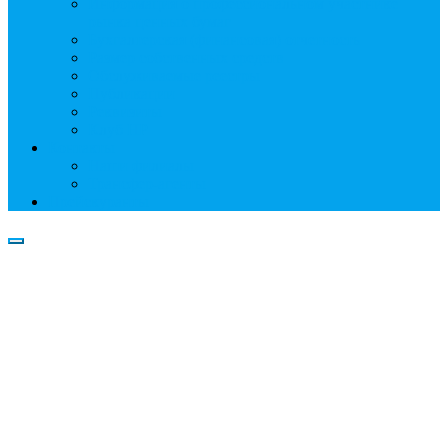
Информация о профессиональном участнике
рынка ценных бумаг
Бухгалтерская (финансовая) отчетность
Размер собственных средств
Обслуживаемые реестры
Публикации
Реквизиты
Клуб НР
Контакты
Наши филиалы
Трансфер-агенты
Прейскуранты