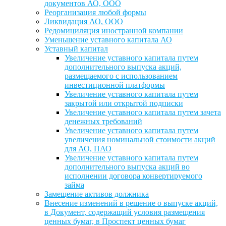
документов АО, ООО
Реорганизация любой формы
Ликвидация АО, ООО
Редомициляция иностранной компании
Уменьшение уставного капитала АО
Уставный капитал
Увеличение уставного капитала путем
дополнительного выпуска акций,
размещаемого с использованием
инвестиционной платформы
Увеличение уставного капитала путем
закрытой или открытой подписки
Увеличение уставного капитала путем зачета
денежных требований
Увеличение уставного капитала путем
увеличения номинальной стоимости акций
для АО, ПАО
Увеличение уставного капитала путем
дополнительного выпуска акций во
исполнении договора конвертируемого
займа
Замещение активов должника
Внесение изменений в решение о выпуске акций,
в Документ, содержащий условия размещения
ценных бумаг, в Проспект ценных бумаг