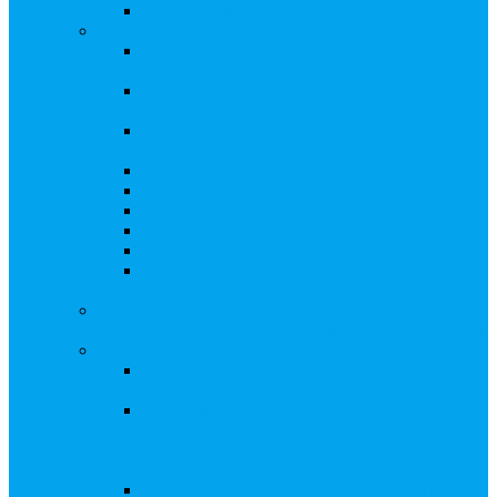
Восстановление реестра
Собрания акционеров
Проводить собрание с нотариусом или с
регистратором?
Подготовка и проведение собраний,
удостоверение решений
Удостоверение решения единственного
акционера
Бланки документов
Электронное голосование
Об особенностях ГОСА 2023
Об особенностях ГОСА 2024
Об особенностях ГЗОСА 2025
Требуется ли удостоверять решение
единственного акционера?
Сервис электронного голосования на заседаниях
Совета директоров и иных коллегиальных органов
Консультационные услуги
Сопровождение процедуры регистрации
опционов
«Потерявшиеся» акционеры, пути решения.
Сопровождение процедуры признания
акций «потерявшихся» акционеров
бесхозяйными
Ответы на предписания / требования /