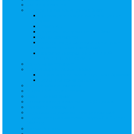
Бланки документов
Регистрация выпусков ценных бумаг
Правила регистрации выпусков ценных
бумаг
Создать АО
Сведения о выпусках ценных бумаг
Бланки документов
Регистрация дополнительных выпусков
(Инвестиционная платформа)
Раскрытие информации о «НОВОЙ
ИНВЕСТПЛАТФОРМЕ»
Запись на мастер-класс
Сопровождение сделок, Эскроу
Сопровождение сделок с ценными бумагами
Сделки под условием (эскроу)
Личный кабинет эмитента
Услуга «Всё под контролем»
Выкуп ценных бумаг
Бухгалтерские документы по ЭДО Диадок
Раскрытие информации
Поддержка социальных предпринимателей
Подача реестродержателями сведений в Росстат
(282-ФЗ)
Частые Вопросы
Экстренная помощь