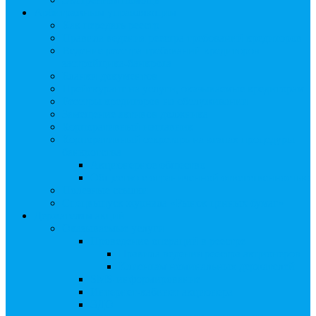
Арбитражным управляющим
Как передать реестр
Правила ведения реестра требований кредиторов
Ведение реестра требований кредиторов
застройщика-банкрота
Бланки документов
Прейскурант на услуги, оказываемые кредиторам
Реестры кредиторов на обслуживании
Замещение активов должника
Корпоративный наставник
Корпоративный секретарь на этапах процедуры
банкротства
Акционерное общество
Общество с ограниченной ответственностью
Полезные ссылки
Спецвыпуск журнала «Рынок ценных бумаг»
Держателям акций
Оказываемые услуги
Проведение операций в реестре
Правила ведения реестра акционеров
Клиентам номинальных держателей
SMS-информирование
Интернет-кабинет акционера
ЭДО