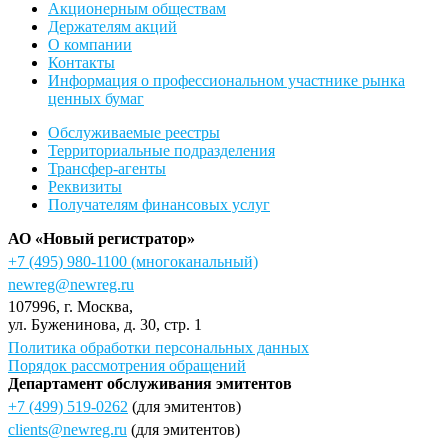
Акционерным обществам
Держателям акций
О компании
Контакты
Информация о профессиональном участнике рынка
ценных бумаг
Обслуживаемые реестры
Территориальные подразделения
Трансфер-агенты
Реквизиты
Получателям финансовых услуг
АО «Новый регистратор»
+7 (495) 980-1100
(многоканальный)
newreg@newreg.ru
107996
, г.
Москва
,
ул.
Буженинова, д. 30, стр. 1
Политика обработки персональных данных
Порядок рассмотрения обращений
Департамент обслуживания эмитентов
+7 (499) 519-0262
(для эмитентов)
clients@newreg.ru
(для эмитентов)