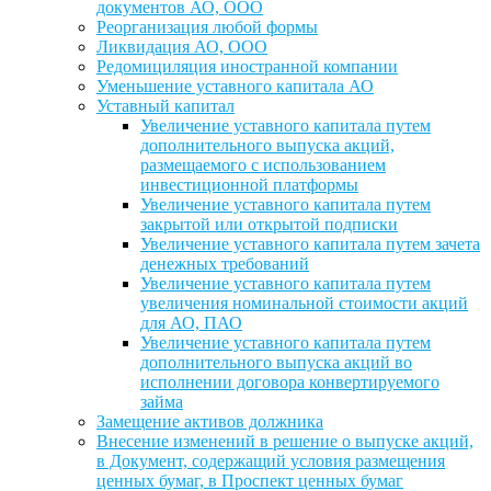
документов АО, ООО
Реорганизация любой формы
Ликвидация АО, ООО
Редомициляция иностранной компании
Уменьшение уставного капитала АО
Уставный капитал
Увеличение уставного капитала путем
дополнительного выпуска акций,
размещаемого с использованием
инвестиционной платформы
Увеличение уставного капитала путем
закрытой или открытой подписки
Увеличение уставного капитала путем зачета
денежных требований
Увеличение уставного капитала путем
увеличения номинальной стоимости акций
для АО, ПАО
Увеличение уставного капитала путем
дополнительного выпуска акций во
исполнении договора конвертируемого
займа
Замещение активов должника
Внесение изменений в решение о выпуске акций,
в Документ, содержащий условия размещения
ценных бумаг, в Проспект ценных бумаг