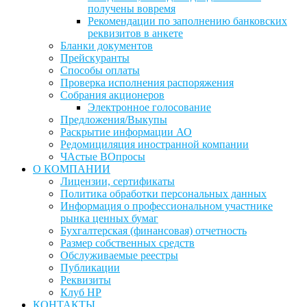
получены вовремя
Рекомендации по заполнению банковских
реквизитов в анкете
Бланки документов
Прейскуранты
Способы оплаты
Проверка исполнения распоряжения
Собрания акционеров
Электронное голосование
Предложения/Выкупы
Раскрытие информации АО
Редомициляция иностранной компании
ЧАстые ВОпросы
О КОМПАНИИ
Лицензии, сертификаты
Политика обработки персональных данных
Информация о профессиональном участнике
рынка ценных бумаг
Бухгалтерская (финансовая) отчетность
Размер собственных средств
Обслуживаемые реестры
Публикации
Реквизиты
Клуб НР
КОНТАКТЫ