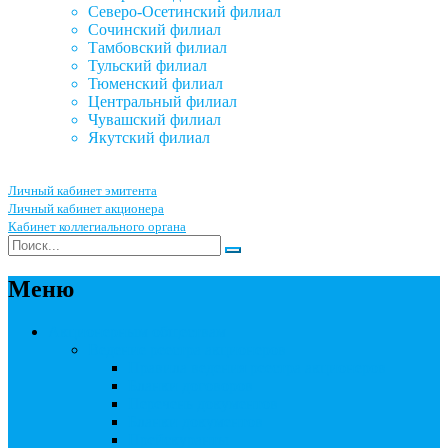
Северо-Осетинский филиал
Сочинский филиал
Тамбовский филиал
Тульский филиал
Тюменский филиал
Центральный филиал
Чувашский филиал
Якутский филиал
Личный кабинет эмитента
Личный кабинет акционера
Кабинет коллегиального органа
Меню
Акционерным обществам
Ведение реестра акционеров
Правила ведения реестра акционеров
Бланки договоров
Перечень документов
Бланки документов
Прейскуранты