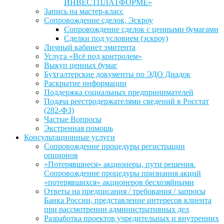
ИНВЕСТПЛАТФОРМЕ»
Запись на мастер-класс
Сопровождение сделок, Эскроу
Сопровождение сделок с ценными бумагами
Сделки под условием (эскроу)
Личный кабинет эмитента
Услуга «Всё под контролем»
Выкуп ценных бумаг
Бухгалтерские документы по ЭДО Диадок
Раскрытие информации
Поддержка социальных предпринимателей
Подача реестродержателями сведений в Росстат
(282-ФЗ)
Частые Вопросы
Экстренная помощь
Консультационные услуги
Сопровождение процедуры регистрации
опционов
«Потерявшиеся» акционеры, пути решения.
Сопровождение процедуры признания акций
«потерявшихся» акционеров бесхозяйными
Ответы на предписания / требования / запросы
Банка России, представление интересов клиента
при рассмотрении административных дел
Разработка проектов учредительных и внутренних