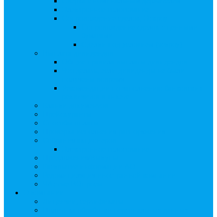
Сверка с номинальным держателем
Электронное голосование
Сопровождение сделок, Эскроу
Сопровождение сделок с ценными
бумагами
Сделки под условием (эскроу)
Выплата дивидендов
Общие правила выплаты дивидендов
Что делать, если дивиденды не были
получены вовремя
Рекомендации по заполнению банковских
реквизитов в анкете
Бланки документов
Прейскуранты
Способы оплаты
Проверка исполнения распоряжения
Собрания акционеров
Электронное голосование
Предложения/Выкупы
Раскрытие информации АО
Редомициляция иностранной компании
ЧАстые ВОпросы
О компании
Лицензии, сертификаты
Политика обработки персональных данных