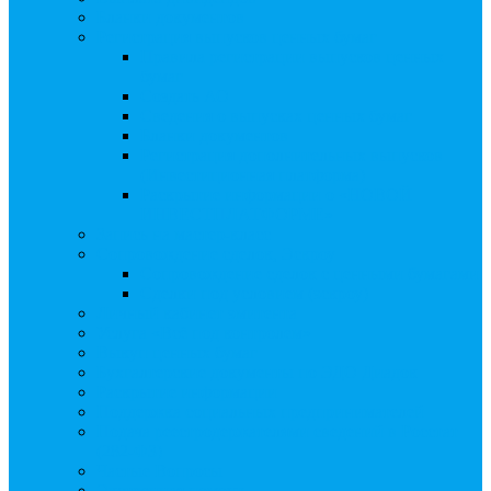
Бланки документов
Регистрация выпусков ценных бумаг
Правила регистрации выпусков ценных
бумаг
Создать АО
Сведения о выпусках ценных бумаг
Бланки документов
Регистрация дополнительных выпусков
(Инвестиционная платформа)
Раскрытие информации о «НОВОЙ
ИНВЕСТПЛАТФОРМЕ»
Запись на мастер-класс
Сопровождение сделок, Эскроу
Сопровождение сделок с ценными бумагами
Сделки под условием (эскроу)
Личный кабинет эмитента
Услуга «Всё под контролем»
Выкуп ценных бумаг
Бухгалтерские документы по ЭДО Диадок
Раскрытие информации
Поддержка социальных предпринимателей
Подача реестродержателями сведений в Росстат
(282-ФЗ)
Частые Вопросы
Экстренная помощь