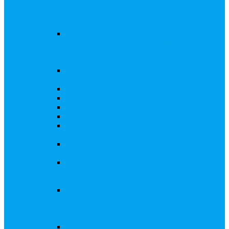
запросы Банка России, представление
интересов клиента при рассмотрении
административных дел
Увеличение уставного капитала путем
дополнительного выпуска акций,
размещаемого с использованием
инвестиционной платформы
Разработка проектов учредительных и
внутренних документов АО, ООО
Реорганизация любой формы
Ликвидация АО, ООО
Редомициляция иностранной компании
Уменьшение уставного капитала АО
Увеличение уставного капитала путем
закрытой или открытой подписки
Увеличение уставного капитала путем зачета
денежных требований
Увеличение уставного капитала путем
увеличения номинальной стоимости акций
для АО, ПАО
Увеличение уставного капитала путем
дополнительного выпуска акций во
исполнении договора конвертируемого
займа
Замещение активов должника