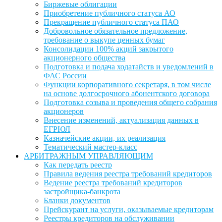
Биржевые облигации
Приобретение публичного статуса АО
Прекращение публичного статуса ПАО
Добровольное обязательное предложение,
требование о выкупе ценных бумаг
Консолидации 100% акций закрытого
акционерного общества
Подготовка и подача ходатайств и уведомлений в
ФАС России
Функции корпоративного секретаря, в том числе
на основе долгосрочного абонентского договора
Подготовка созыва и проведения общего собрания
акционеров
Внесение изменений, актуализация данных в
ЕГРЮЛ
Казначейские акции, их реализация
Тематический мастер-класс
АРБИТРАЖНЫМ УПРАВЛЯЮЩИМ
Как передать реестр
Правила ведения реестра требований кредиторов
Ведение реестра требований кредиторов
застройщика-банкрота
Бланки документов
Прейскурант на услуги, оказываемые кредиторам
Реестры кредиторов на обслуживании