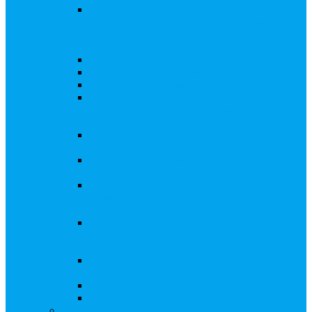
Внесение изменений в решение о выпуске
акций, в Документ, содержащий условия
размещения ценных бумаг, в Проспект
ценных бумаг
Биржевые облигации
Приобретение публичного статуса АО
Прекращение публичного статуса ПАО
Добровольное предложение/обязательное
предложение, требование о выкупе ценных
бумаг
Консолидации 100% акций закрытого
акционерного общества
Подготовка и подача ходатайств и
уведомлений в ФАС России
Функции корпоративного секретаря, в том
числе на основе долгосрочного абонентского
договора
Подготовка к проведению заседания или
заочного голосования для принятия общим
собранием акционеров решения
Внесение изменений, актуализация данных
в ЕГРЮЛ
Казначейские акции, их реализация
Тематический мастер-класс
Выплата дивидендов