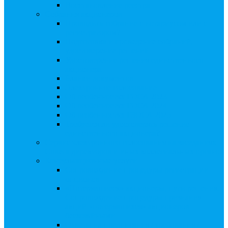
Восстановление реестра
Собрания акционеров
Проводить собрание с нотариусом или с
регистратором?
Подготовка и проведение собраний,
удостоверение решений
Удостоверение решения единственного
акционера
Бланки документов
Электронное голосование
Об особенностях ГОСА 2023
Об особенностях ГОСА 2024
Об особенностях ГЗОСА 2025
Требуется ли удостоверять решение
единственного акционера?
Сервис электронного голосования на заседаниях
Совета директоров и иных коллегиальных органов
Консультационные услуги
Сопровождение процедуры регистрации
опционов
«Потерявшиеся» акционеры, пути решения.
Сопровождение процедуры признания
акций «потерявшихся» акционеров
бесхозяйными
Ответы на предписания / требования /