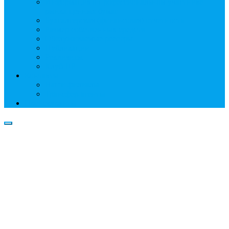
Информация о профессиональном участнике
рынка ценных бумаг
Бухгалтерская (финансовая) отчетность
Размер собственных средств
Обслуживаемые реестры
Публикации
Реквизиты
Клуб НР
Контакты
Наши филиалы
Трансфер-агенты
Прейскуранты