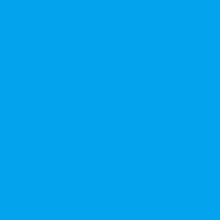
стратором?
ерение решений
нера
нного акционера?
овета директоров и иных коллегиальных органов
ионов
Сопровождение процедуры признания акций «потерявшихся» ак
сы Банка России, представление интересов клиента при рассмот
нительного выпуска акций, размещаемого с использованием ин
енних документов АО, ООО