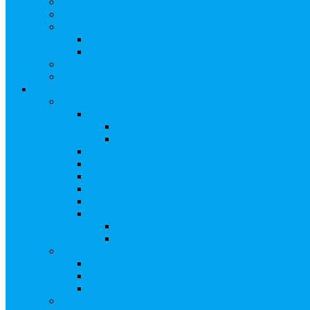
Замещение активов должника
Корпоративный наставник
Корпоративный секретарь на этапах процедуры бан
Акционерное общество
Общество с ограниченной ответственностью
Полезные ссылки
Спецвыпуск журнала «Рынок ценных бумаг»
Держателям акций
Оказываемые услуги
Проведение операций в реестре
Правила ведения реестра акционеров
Клиентам номинальных держателей
SMS-информирование
Интернет-кабинет акционера
ЭДО
Сверка с номинальным держателем
Электронное голосование
Сопровождение сделок, Эскроу
Сопровождение сделок с ценными бума
Сделки под условием (эскроу)
Выплата дивидендов
Общие правила выплаты дивидендов
Что делать, если дивиденды не были получен
Рекомендации по заполнению банковских рекв
Бланки документов