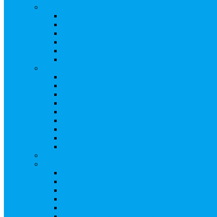
Ведение реестра акционеров
Правила ведения реестра акционеров
Бланки договоров
Перечень документов
Бланки документов
Прейскуранты
Восстановление реестра
Собрания акционеров
Проводить собрание с нотариусом или с реги
Подготовка и проведение собраний, удостов
Удостоверение решения единственного акцио
Бланки документов
Электронное голосование
Об особенностях ГОСА 2023
Об особенностях ГОСА 2024
Об особенностях ГЗОСА 2025
Требуется ли удостоверять решение единстве
Сервис электронного голосования на заседаниях С
Консультационные услуги
Сопровождение процедуры регистрации опц
«Потерявшиеся» акционеры, пути решения. 
Ответы на предписания / требования / запро
Увеличение уставного капитала путем допол
Разработка проектов учредительных и внутр
Реорганизация любой формы