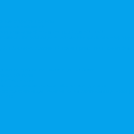
той или открытой подписки
 денежных требований
чения номинальной стоимости акций для АО, ПАО
ительного выпуска акций во исполнении договора конвертируе
ий, в Документ, содержащий условия размещения ценных бумаг,
дложение, требование о выкупе ценных бумаг
ерного общества
ий в ФАС России
ле на основе долгосрочного абонентского договора
чного голосования для принятия общим собранием акционеров р
в ЕГРЮЛ