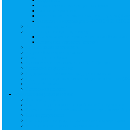
Создать АО
Сведения о выпусках ценных бумаг
Бланки документов
Регистрация дополнительных выпусков (Инв
Раскрытие информации о «НОВОЙ ИНВЕ
Запись на мастер-класс
Сопровождение сделок, Эскроу
Сопровождение сделок с ценными бумагами
Сделки под условием (эскроу)
Личный кабинет эмитента
Услуга «Всё под контролем»
Выкуп ценных бумаг
Бухгалтерские документы по ЭДО Диадок
Раскрытие информации
Поддержка социальных предпринимателей
Подача реестродержателями сведений в Росстат (28
Частые Вопросы
Экстренная помощь
Арбитражным управляющим
Как передать реестр
Правила ведения реестра требований кредиторов
Ведение реестра требований кредиторов застройщи
Бланки документов
Прейскурант на услуги, оказываемые кредиторам
Реестры кредиторов на обслуживании