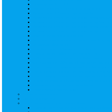
Ликвидация АО, ООО
Редомициляция иностранной компании
Уменьшение уставного капитала АО
Увеличение уставного капитала путем закры
Увеличение уставного капитала путем зачета
Увеличение уставного капитала путем увели
Увеличение уставного капитала путем дополн
Замещение активов должника
Внесение изменений в решение о выпуске акц
Биржевые облигации
Приобретение публичного статуса АО
Прекращение публичного статуса ПАО
Добровольное предложение/обязательное пре
Консолидации 100% акций закрытого акцион
Подготовка и подача ходатайств и уведомлен
Функции корпоративного секретаря, в том чис
Подготовка к проведению заседания или зао
Внесение изменений, актуализация данных 
Казначейские акции, их реализация
Тематический мастер-класс
Выплата дивидендов
Бланки документов
Регистрация выпусков ценных бумаг
Правила регистрации выпусков ценных бумаг