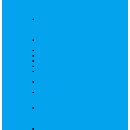
запросы Банка России, представление
интересов клиента при рассмотрении
административных дел
Увеличение уставного капитала путем
дополнительного выпуска акций,
размещаемого с использованием
инвестиционной платформы
Разработка проектов учредительных и
внутренних документов АО, ООО
Реорганизация любой формы
Ликвидация АО, ООО
Редомициляция иностранной компании
Уменьшение уставного капитала АО
Увеличение уставного капитала путем
закрытой или открытой подписки
Увеличение уставного капитала путем зачета
денежных требований
Увеличение уставного капитала путем
увеличения номинальной стоимости акций
для АО, ПАО
Увеличение уставного капитала путем
дополнительного выпуска акций во
исполнении договора конвертируемого
займа
Замещение активов должника