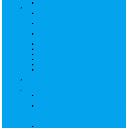
Восстановление реестра
Собрания акционеров
Проводить собрание с нотариусом или с
регистратором?
Подготовка и проведение собраний,
удостоверение решений
Удостоверение решения единственного
акционера
Бланки документов
Электронное голосование
Об особенностях ГОСА 2023
Об особенностях ГОСА 2024
Об особенностях ГЗОСА 2025
Требуется ли удостоверять решение
единственного акционера?
Сервис электронного голосования на заседаниях
Совета директоров и иных коллегиальных органов
Консультационные услуги
Сопровождение процедуры регистрации
опционов
«Потерявшиеся» акционеры, пути решения.
Сопровождение процедуры признания
акций «потерявшихся» акционеров
бесхозяйными
Ответы на предписания / требования /