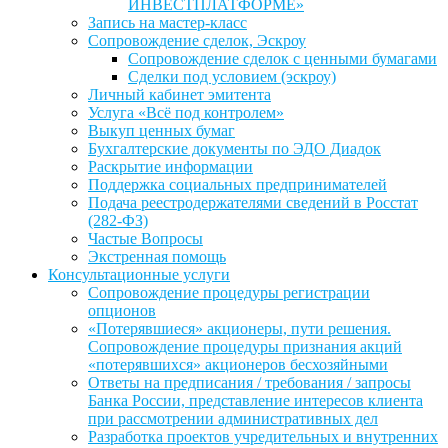
ИНВЕСТПЛАТФОРМЕ»
Запись на мастер-класс
Сопровождение сделок, Эскроу
Сопровождение сделок с ценными бумагами
Сделки под условием (эскроу)
Личный кабинет эмитента
Услуга «Всё под контролем»
Выкуп ценных бумаг
Бухгалтерские документы по ЭДО Диадок
Раскрытие информации
Поддержка социальных предпринимателей
Подача реестродержателями сведений в Росстат
(282-ФЗ)
Частые Вопросы
Экстренная помощь
Консультационные услуги
Сопровождение процедуры регистрации
опционов
«Потерявшиеся» акционеры, пути решения.
Сопровождение процедуры признания акций
«потерявшихся» акционеров бесхозяйными
Ответы на предписания / требования / запросы
Банка России, представление интересов клиента
при рассмотрении административных дел
Разработка проектов учредительных и внутренних