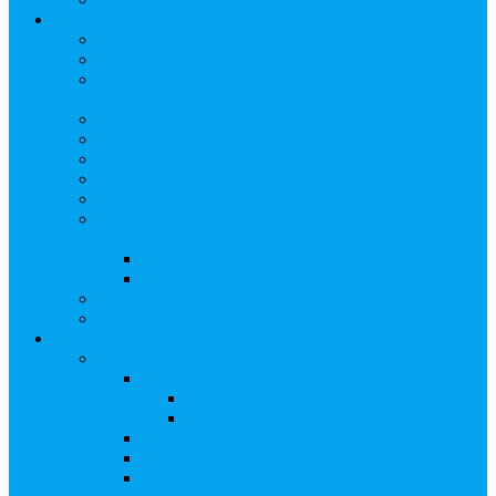
Арбитражным управляющим
Как передать реестр
Правила ведения реестра требований кредиторов
Ведение реестра требований кредиторов
застройщика-банкрота
Бланки документов
Прейскурант на услуги, оказываемые кредиторам
Реестры кредиторов на обслуживании
Замещение активов должника
Корпоративный наставник
Корпоративный секретарь на этапах процедуры
банкротства
Акционерное общество
Общество с ограниченной ответственностью
Полезные ссылки
Спецвыпуск журнала «Рынок ценных бумаг»
Держателям акций
Оказываемые услуги
Проведение операций в реестре
Правила ведения реестра акционеров
Клиентам номинальных держателей
SMS-информирование
Интернет-кабинет акционера
ЭДО