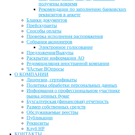
получены вовремя
Рекомендации по заполнению банковских
реквизитов в анкете
Бланки документов
Прейскуранты
Способы оплаты
Проверка исполнения распоряжения
Собрания акционеров
Электронное голосование
Предложения/Выкупы
Раскрытие информации АО
Редомициляция иностранной компании
ЧАстые ВОпросы
О КОМПАНИИ
Лицензии, сертификаты
Политика обработки персональных данных
Информация о профессиональном участнике
рынка ценных бумаг
Бухгалтерская (финансовая) отчетность
Размер собственных средств
Обслуживаемые реестры
Публикации
Реквизиты
Клуб НР
КОНТАКТЫ