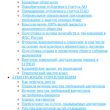
Биржевые облигации
Приобретение публичного статуса АО
Прекращение публичного статуса ПАО
Добровольное обязательное предложение,
требование о выкупе ценных бумаг
Консолидации 100% акций закрытого
акционерного общества
Подготовка и подача ходатайств и уведомлений в
ФАС России
Функции корпоративного секретаря, в том числе
на основе долгосрочного абонентского договора
Подготовка созыва и проведения общего собрания
акционеров
Внесение изменений, актуализация данных в
ЕГРЮЛ
Казначейские акции, их реализация
Тематический мастер-класс
АРБИТРАЖНЫМ УПРАВЛЯЮЩИМ
Как передать реестр
Правила ведения реестра требований кредиторов
Ведение реестра требований кредиторов
застройщика-банкрота
Бланки документов
Прейскурант на услуги, оказываемые кредиторам
Реестры кредиторов на обслуживании