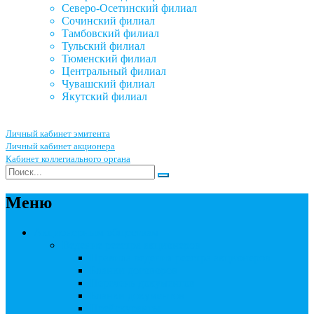
Северо-Осетинский филиал
Сочинский филиал
Тамбовский филиал
Тульский филиал
Тюменский филиал
Центральный филиал
Чувашский филиал
Якутский филиал
Личный кабинет эмитента
Личный кабинет акционера
Кабинет коллегиального органа
Меню
Акционерным обществам
Ведение реестра акционеров
Правила ведения реестра акционеров
Бланки договоров
Перечень документов
Бланки документов
Прейскуранты