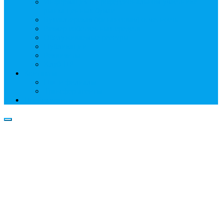
Информация о профессиональном участнике
рынка ценных бумаг
Бухгалтерская (финансовая) отчетность
Размер собственных средств
Обслуживаемые реестры
Публикации
Реквизиты
Клуб НР
Контакты
Наши филиалы
Трансфер-агенты
Прейскуранты