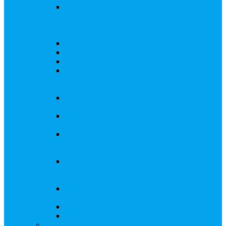
Внесение изменений в решение о выпуске
акций, в Документ, содержащий условия
размещения ценных бумаг, в Проспект
ценных бумаг
Биржевые облигации
Приобретение публичного статуса АО
Прекращение публичного статуса ПАО
Добровольное предложение/обязательное
предложение, требование о выкупе ценных
бумаг
Консолидации 100% акций закрытого
акционерного общества
Подготовка и подача ходатайств и
уведомлений в ФАС России
Функции корпоративного секретаря, в том
числе на основе долгосрочного абонентского
договора
Подготовка к проведению заседания или
заочного голосования для принятия общим
собранием акционеров решения
Внесение изменений, актуализация данных
в ЕГРЮЛ
Казначейские акции, их реализация
Тематический мастер-класс
Выплата дивидендов