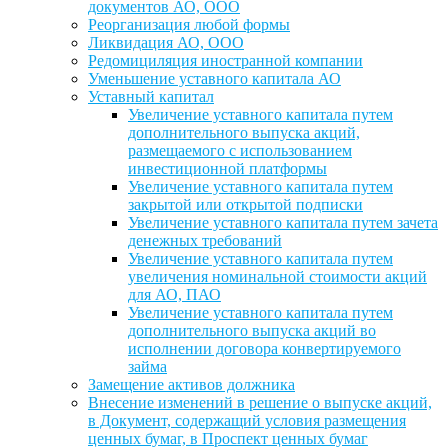
документов АО, ООО
Реорганизация любой формы
Ликвидация АО, ООО
Редомициляция иностранной компании
Уменьшение уставного капитала АО
Уставный капитал
Увеличение уставного капитала путем
дополнительного выпуска акций,
размещаемого с использованием
инвестиционной платформы
Увеличение уставного капитала путем
закрытой или открытой подписки
Увеличение уставного капитала путем зачета
денежных требований
Увеличение уставного капитала путем
увеличения номинальной стоимости акций
для АО, ПАО
Увеличение уставного капитала путем
дополнительного выпуска акций во
исполнении договора конвертируемого
займа
Замещение активов должника
Внесение изменений в решение о выпуске акций,
в Документ, содержащий условия размещения
ценных бумаг, в Проспект ценных бумаг