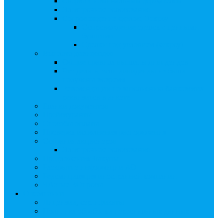
Сверка с номинальным держателем
Электронное голосование
Сопровождение сделок, Эскроу
Сопровождение сделок с ценными
бумагами
Сделки под условием (эскроу)
Выплата дивидендов
Общие правила выплаты дивидендов
Что делать, если дивиденды не были
получены вовремя
Рекомендации по заполнению банковских
реквизитов в анкете
Бланки документов
Прейскуранты
Способы оплаты
Проверка исполнения распоряжения
Собрания акционеров
Электронное голосование
Предложения/Выкупы
Раскрытие информации АО
Редомициляция иностранной компании
ЧАстые ВОпросы
О компании
Лицензии, сертификаты
Политика обработки персональных данных