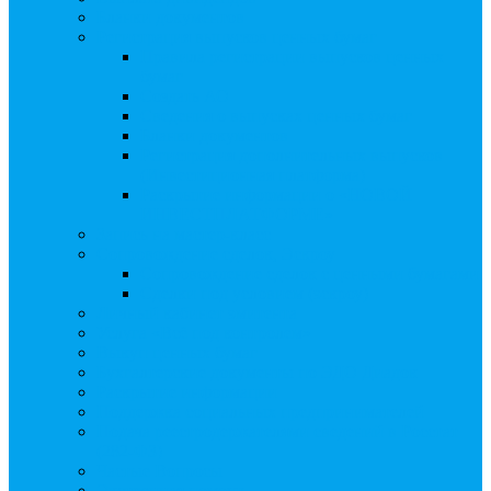
Бланки документов
Регистрация выпусков ценных бумаг
Правила регистрации выпусков ценных
бумаг
Создать АО
Сведения о выпусках ценных бумаг
Бланки документов
Регистрация дополнительных выпусков
(Инвестиционная платформа)
Раскрытие информации о «НОВОЙ
ИНВЕСТПЛАТФОРМЕ»
Запись на мастер-класс
Сопровождение сделок, Эскроу
Сопровождение сделок с ценными бумагами
Сделки под условием (эскроу)
Личный кабинет эмитента
Услуга «Всё под контролем»
Выкуп ценных бумаг
Бухгалтерские документы по ЭДО Диадок
Раскрытие информации
Поддержка социальных предпринимателей
Подача реестродержателями сведений в Росстат
(282-ФЗ)
Частые Вопросы
Экстренная помощь