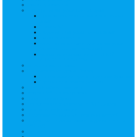
Бланки документов
Регистрация выпусков ценных бумаг
Правила регистрации выпусков ценных
бумаг
Создать АО
Сведения о выпусках ценных бумаг
Бланки документов
Регистрация дополнительных выпусков
(Инвестиционная платформа)
Раскрытие информации о «НОВОЙ
ИНВЕСТПЛАТФОРМЕ»
Запись на мастер-класс
Сопровождение сделок, Эскроу
Сопровождение сделок с ценными бумагами
Сделки под условием (эскроу)
Личный кабинет эмитента
Услуга «Всё под контролем»
Выкуп ценных бумаг
Бухгалтерские документы по ЭДО Диадок
Раскрытие информации
Поддержка социальных предпринимателей
Подача реестродержателями сведений в Росстат
(282-ФЗ)
Частые Вопросы
Экстренная помощь