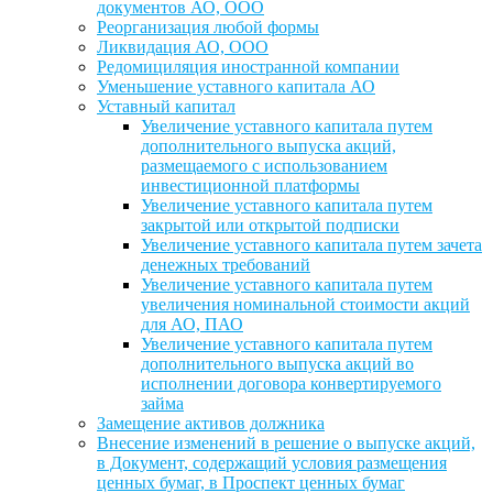
документов АО, ООО
Реорганизация любой формы
Ликвидация АО, ООО
Редомициляция иностранной компании
Уменьшение уставного капитала АО
Уставный капитал
Увеличение уставного капитала путем
дополнительного выпуска акций,
размещаемого с использованием
инвестиционной платформы
Увеличение уставного капитала путем
закрытой или открытой подписки
Увеличение уставного капитала путем зачета
денежных требований
Увеличение уставного капитала путем
увеличения номинальной стоимости акций
для АО, ПАО
Увеличение уставного капитала путем
дополнительного выпуска акций во
исполнении договора конвертируемого
займа
Замещение активов должника
Внесение изменений в решение о выпуске акций,
в Документ, содержащий условия размещения
ценных бумаг, в Проспект ценных бумаг