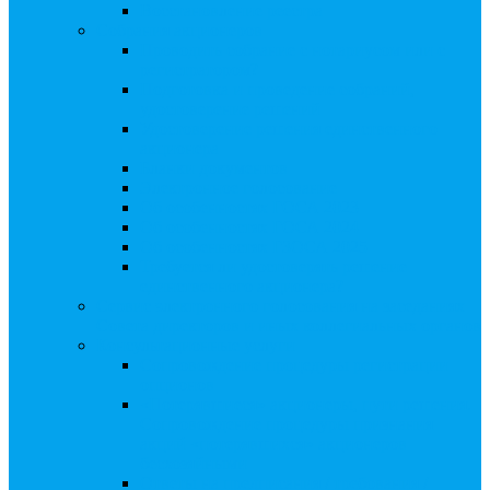
Восстановление реестра
Собрания акционеров
Проводить собрание с нотариусом или с
регистратором?
Подготовка и проведение собраний,
удостоверение решений
Удостоверение решения единственного
акционера
Бланки документов
Электронное голосование
Об особенностях ГОСА 2023
Об особенностях ГОСА 2024
Об особенностях ГЗОСА 2025
Требуется ли удостоверять решение
единственного акционера?
Сервис электронного голосования на заседаниях
Совета директоров и иных коллегиальных органов
Консультационные услуги
Сопровождение процедуры регистрации
опционов
«Потерявшиеся» акционеры, пути решения.
Сопровождение процедуры признания
акций «потерявшихся» акционеров
бесхозяйными
Ответы на предписания / требования /