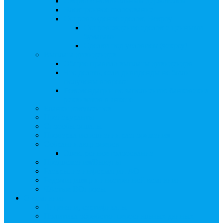
Сверка с номинальным держателем
Электронное голосование
Сопровождение сделок, Эскроу
Сопровождение сделок с ценными
бумагами
Сделки под условием (эскроу)
Выплата дивидендов
Общие правила выплаты дивидендов
Что делать, если дивиденды не были
получены вовремя
Рекомендации по заполнению банковских
реквизитов в анкете
Бланки документов
Прейскуранты
Способы оплаты
Проверка исполнения распоряжения
Собрания акционеров
Электронное голосование
Предложения/Выкупы
Раскрытие информации АО
Редомициляция иностранной компании
ЧАстые ВОпросы
О компании
Лицензии, сертификаты
Политика обработки персональных данных