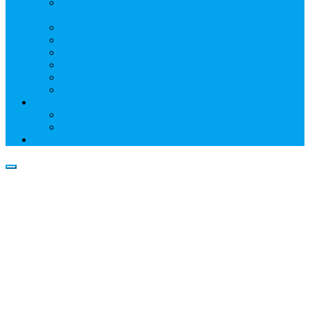
Информация о профессиональном участнике
рынка ценных бумаг
Бухгалтерская (финансовая) отчетность
Размер собственных средств
Обслуживаемые реестры
Публикации
Реквизиты
Клуб НР
Контакты
Наши филиалы
Трансфер-агенты
Прейскуранты