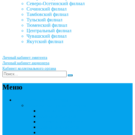
Северо-Осетинский филиал
Сочинский филиал
Тамбовский филиал
Тульский филиал
Тюменский филиал
Центральный филиал
Чувашский филиал
Якутский филиал
Личный кабинет эмитента
Личный кабинет акционера
Кабинет коллегиального органа
Меню
Акционерным обществам
Ведение реестра акционеров
Правила ведения реестра акционеров
Бланки договоров
Перечень документов
Бланки документов
Прейскуранты