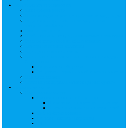
Арбитражным управляющим
Как передать реестр
Правила ведения реестра требований кредиторов
Ведение реестра требований кредиторов
застройщика-банкрота
Бланки документов
Прейскурант на услуги, оказываемые кредиторам
Реестры кредиторов на обслуживании
Замещение активов должника
Корпоративный наставник
Корпоративный секретарь на этапах процедуры
банкротства
Акционерное общество
Общество с ограниченной ответственностью
Полезные ссылки
Спецвыпуск журнала «Рынок ценных бумаг»
Держателям акций
Оказываемые услуги
Проведение операций в реестре
Правила ведения реестра акционеров
Клиентам номинальных держателей
SMS-информирование
Интернет-кабинет акционера
ЭДО