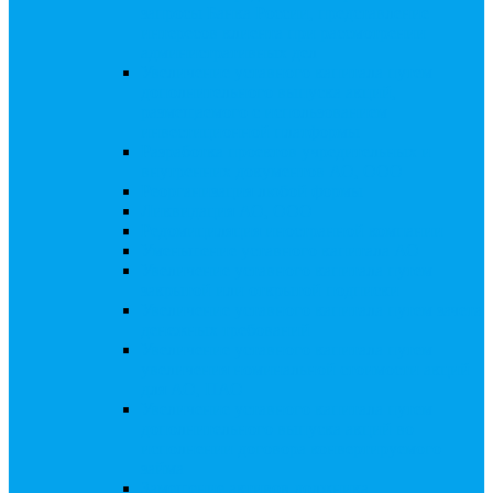
запросы Банка России, представление
интересов клиента при рассмотрении
административных дел
Увеличение уставного капитала путем
дополнительного выпуска акций,
размещаемого с использованием
инвестиционной платформы
Разработка проектов учредительных и
внутренних документов АО, ООО
Реорганизация любой формы
Ликвидация АО, ООО
Редомициляция иностранной компании
Уменьшение уставного капитала АО
Увеличение уставного капитала путем
закрытой или открытой подписки
Увеличение уставного капитала путем зачета
денежных требований
Увеличение уставного капитала путем
увеличения номинальной стоимости акций
для АО, ПАО
Увеличение уставного капитала путем
дополнительного выпуска акций во
исполнении договора конвертируемого
займа
Замещение активов должника