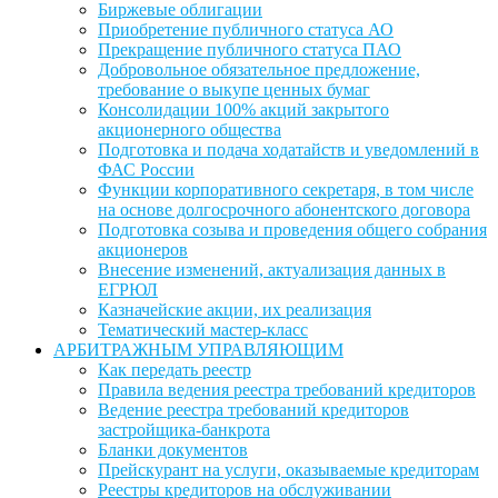
Биржевые облигации
Приобретение публичного статуса АО
Прекращение публичного статуса ПАО
Добровольное обязательное предложение,
требование о выкупе ценных бумаг
Консолидации 100% акций закрытого
акционерного общества
Подготовка и подача ходатайств и уведомлений в
ФАС России
Функции корпоративного секретаря, в том числе
на основе долгосрочного абонентского договора
Подготовка созыва и проведения общего собрания
акционеров
Внесение изменений, актуализация данных в
ЕГРЮЛ
Казначейские акции, их реализация
Тематический мастер-класс
АРБИТРАЖНЫМ УПРАВЛЯЮЩИМ
Как передать реестр
Правила ведения реестра требований кредиторов
Ведение реестра требований кредиторов
застройщика-банкрота
Бланки документов
Прейскурант на услуги, оказываемые кредиторам
Реестры кредиторов на обслуживании