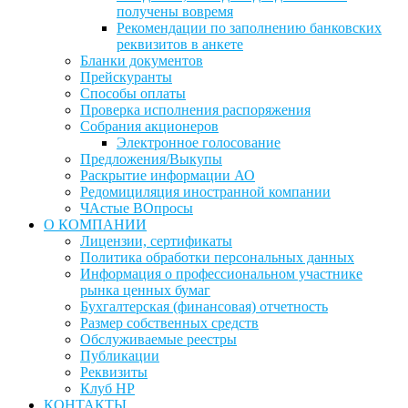
получены вовремя
Рекомендации по заполнению банковских
реквизитов в анкете
Бланки документов
Прейскуранты
Способы оплаты
Проверка исполнения распоряжения
Собрания акционеров
Электронное голосование
Предложения/Выкупы
Раскрытие информации АО
Редомициляция иностранной компании
ЧАстые ВОпросы
О КОМПАНИИ
Лицензии, сертификаты
Политика обработки персональных данных
Информация о профессиональном участнике
рынка ценных бумаг
Бухгалтерская (финансовая) отчетность
Размер собственных средств
Обслуживаемые реестры
Публикации
Реквизиты
Клуб НР
КОНТАКТЫ