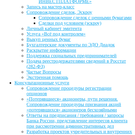
ИНВЕСТПЛАТФОРМЕ»
Запись на мастер-класс
Сопровождение сделок, Эскроу
Сопровождение сделок с ценными бумагами
Сделки под условием (эскроу)
Личный кабинет эмитента
Услуга «Всё под контролем»
Выкуп ценных бумаг
Бухгалтерские документы по ЭДО Диадок
Раскрытие информации
Поддержка социальных предпринимателей
Подача реестродержателями сведений в Росстат
(282-ФЗ)
Частые Вопросы
Экстренная помощь
Консультационные услуги
Сопровождение процедуры регистрации
опционов
«Потерявшиеся» акционеры, пути решения.
Сопровождение процедуры признания акций
«потерявшихся» акционеров бесхозяйными
Ответы на предписания / требования / запросы
Банка России, представление интересов клиента
при рассмотрении административных дел
Разработка проектов учредительных и внутренних