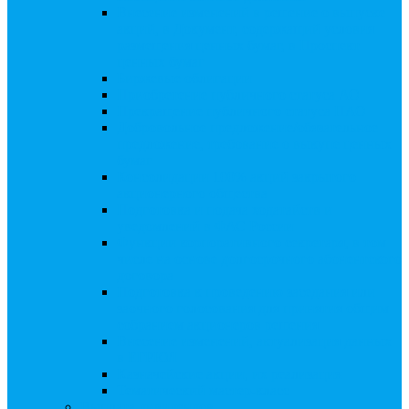
Внесение изменений в решение о выпуске
акций, в Документ, содержащий условия
размещения ценных бумаг, в Проспект
ценных бумаг
Биржевые облигации
Приобретение публичного статуса АО
Прекращение публичного статуса ПАО
Добровольное предложение/обязательное
предложение, требование о выкупе ценных
бумаг
Консолидации 100% акций закрытого
акционерного общества
Подготовка и подача ходатайств и
уведомлений в ФАС России
Функции корпоративного секретаря, в том
числе на основе долгосрочного абонентского
договора
Подготовка к проведению заседания или
заочного голосования для принятия общим
собранием акционеров решения
Внесение изменений, актуализация данных
в ЕГРЮЛ
Казначейские акции, их реализация
Тематический мастер-класс
Выплата дивидендов