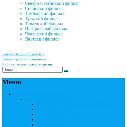
Северо-Осетинский филиал
Сочинский филиал
Тамбовский филиал
Тульский филиал
Тюменский филиал
Центральный филиал
Чувашский филиал
Якутский филиал
Личный кабинет эмитента
Личный кабинет акционера
Кабинет коллегиального органа
Меню
Акционерным обществам
Ведение реестра акционеров
Правила ведения реестра акционеров
Бланки договоров
Перечень документов
Бланки документов
Прейскуранты