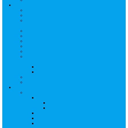
Арбитражным управляющим
Как передать реестр
Правила ведения реестра требований кредиторов
Ведение реестра требований кредиторов
застройщика-банкрота
Бланки документов
Прейскурант на услуги, оказываемые кредиторам
Реестры кредиторов на обслуживании
Замещение активов должника
Корпоративный наставник
Корпоративный секретарь на этапах процедуры
банкротства
Акционерное общество
Общество с ограниченной ответственностью
Полезные ссылки
Спецвыпуск журнала «Рынок ценных бумаг»
Держателям акций
Оказываемые услуги
Проведение операций в реестре
Правила ведения реестра акционеров
Клиентам номинальных держателей
SMS-информирование
Интернет-кабинет акционера
ЭДО