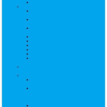
Восстановление реестра
Собрания акционеров
Проводить собрание с нотариусом или с
регистратором?
Подготовка и проведение собраний,
удостоверение решений
Удостоверение решения единственного
акционера
Бланки документов
Электронное голосование
Об особенностях ГОСА 2023
Об особенностях ГОСА 2024
Об особенностях ГЗОСА 2025
Требуется ли удостоверять решение
единственного акционера?
Сервис электронного голосования на заседаниях
Совета директоров и иных коллегиальных органов
Консультационные услуги
Сопровождение процедуры регистрации
опционов
«Потерявшиеся» акционеры, пути решения.
Сопровождение процедуры признания
акций «потерявшихся» акционеров
бесхозяйными
Ответы на предписания / требования /