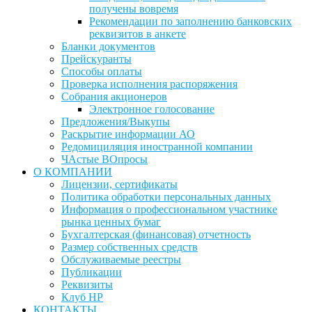
получены вовремя
Рекомендации по заполнению банковских
реквизитов в анкете
Бланки документов
Прейскуранты
Способы оплаты
Проверка исполнения распоряжения
Собрания акционеров
Электронное голосование
Предложения/Выкупы
Раскрытие информации АО
Редомициляция иностранной компании
ЧАстые ВОпросы
О КОМПАНИИ
Лицензии, сертификаты
Политика обработки персональных данных
Информация о профессиональном участнике
рынка ценных бумаг
Бухгалтерская (финансовая) отчетность
Размер собственных средств
Обслуживаемые реестры
Публикации
Реквизиты
Клуб НР
КОНТАКТЫ