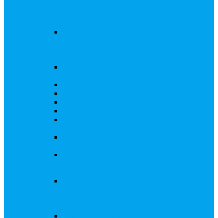
запросы Банка России, представление
интересов клиента при рассмотрении
административных дел
Увеличение уставного капитала путем
дополнительного выпуска акций,
размещаемого с использованием
инвестиционной платформы
Разработка проектов учредительных и
внутренних документов АО, ООО
Реорганизация любой формы
Ликвидация АО, ООО
Редомициляция иностранной компании
Уменьшение уставного капитала АО
Увеличение уставного капитала путем
закрытой или открытой подписки
Увеличение уставного капитала путем зачета
денежных требований
Увеличение уставного капитала путем
увеличения номинальной стоимости акций
для АО, ПАО
Увеличение уставного капитала путем
дополнительного выпуска акций во
исполнении договора конвертируемого
займа
Замещение активов должника