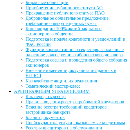
Биржевые облигации
Приобретение публичного статуса АО
Прекращение публичного статуса ПАО
Добровольное обязательное предложение,
требование о выкупе ценных бумаг
Консолидации 100% акций закрытого
акционерного общества
Подготовка и подача ходатайств и уведомлений в
ФАС России
Функции корпоративного секретаря, в том числе
на основе долгосрочного абонентского договора
Подготовка созыва и проведения общего собрания
акционеров
Внесение изменений, актуализация данных в
ЕГРЮЛ
Казначейские акции, их реализация
Тематический мастер-класс
АРБИТРАЖНЫМ УПРАВЛЯЮЩИМ
Как передать реестр
Правила ведения реестра требований кредиторов
Ведение реестра требований кредиторов
застройщика-банкрота
Бланки документов
Прейскурант на услуги, оказываемые кредиторам
Реестры кредиторов на обслуживании