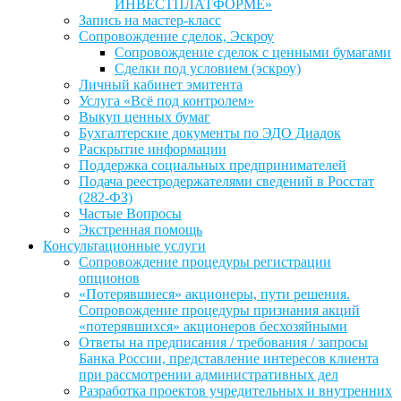
ИНВЕСТПЛАТФОРМЕ»
Запись на мастер-класс
Сопровождение сделок, Эскроу
Сопровождение сделок с ценными бумагами
Сделки под условием (эскроу)
Личный кабинет эмитента
Услуга «Всё под контролем»
Выкуп ценных бумаг
Бухгалтерские документы по ЭДО Диадок
Раскрытие информации
Поддержка социальных предпринимателей
Подача реестродержателями сведений в Росстат
(282-ФЗ)
Частые Вопросы
Экстренная помощь
Консультационные услуги
Сопровождение процедуры регистрации
опционов
«Потерявшиеся» акционеры, пути решения.
Сопровождение процедуры признания акций
«потерявшихся» акционеров бесхозяйными
Ответы на предписания / требования / запросы
Банка России, представление интересов клиента
при рассмотрении административных дел
Разработка проектов учредительных и внутренних