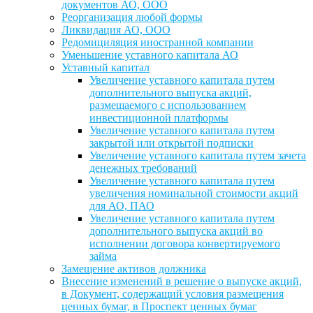
документов АО, ООО
Реорганизация любой формы
Ликвидация АО, ООО
Редомициляция иностранной компании
Уменьшение уставного капитала АО
Уставный капитал
Увеличение уставного капитала путем
дополнительного выпуска акций,
размещаемого с использованием
инвестиционной платформы
Увеличение уставного капитала путем
закрытой или открытой подписки
Увеличение уставного капитала путем зачета
денежных требований
Увеличение уставного капитала путем
увеличения номинальной стоимости акций
для АО, ПАО
Увеличение уставного капитала путем
дополнительного выпуска акций во
исполнении договора конвертируемого
займа
Замещение активов должника
Внесение изменений в решение о выпуске акций,
в Документ, содержащий условия размещения
ценных бумаг, в Проспект ценных бумаг