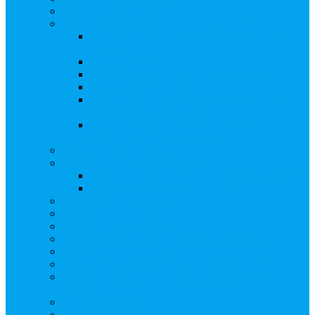
Бланки документов
Регистрация выпусков ценных бумаг
Правила регистрации выпусков ценных
бумаг
Создать АО
Сведения о выпусках ценных бумаг
Бланки документов
Регистрация дополнительных выпусков
(Инвестиционная платформа)
Раскрытие информации о «НОВОЙ
ИНВЕСТПЛАТФОРМЕ»
Запись на мастер-класс
Сопровождение сделок, Эскроу
Сопровождение сделок с ценными бумагами
Сделки под условием (эскроу)
Личный кабинет эмитента
Услуга «Всё под контролем»
Выкуп ценных бумаг
Бухгалтерские документы по ЭДО Диадок
Раскрытие информации
Поддержка социальных предпринимателей
Подача реестродержателями сведений в Росстат
(282-ФЗ)
Частые Вопросы
Экстренная помощь