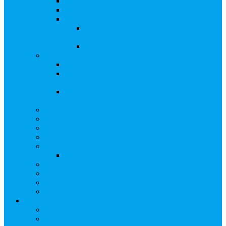
Сверка с номинальным держателем
Электронное голосование
Сопровождение сделок, Эскроу
Сопровождение сделок с ценными
бумагами
Сделки под условием (эскроу)
Выплата дивидендов
Общие правила выплаты дивидендов
Что делать, если дивиденды не были
получены вовремя
Рекомендации по заполнению банковских
реквизитов в анкете
Бланки документов
Прейскуранты
Способы оплаты
Проверка исполнения распоряжения
Собрания акционеров
Электронное голосование
Предложения/Выкупы
Раскрытие информации АО
Редомициляция иностранной компании
ЧАстые ВОпросы
О компании
Лицензии, сертификаты
Политика обработки персональных данных