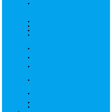
Внесение изменений в решение о выпуске
акций, в Документ, содержащий условия
размещения ценных бумаг, в Проспект
ценных бумаг
Биржевые облигации
Приобретение публичного статуса АО
Прекращение публичного статуса ПАО
Добровольное предложение/обязательное
предложение, требование о выкупе ценных
бумаг
Консолидации 100% акций закрытого
акционерного общества
Подготовка и подача ходатайств и
уведомлений в ФАС России
Функции корпоративного секретаря, в том
числе на основе долгосрочного абонентского
договора
Подготовка к проведению заседания или
заочного голосования для принятия общим
собранием акционеров решения
Внесение изменений, актуализация данных
в ЕГРЮЛ
Казначейские акции, их реализация
Тематический мастер-класс
Выплата дивидендов