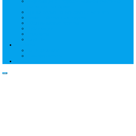
Информация о профессиональном участнике
рынка ценных бумаг
Бухгалтерская (финансовая) отчетность
Размер собственных средств
Обслуживаемые реестры
Публикации
Реквизиты
Клуб НР
Контакты
Наши филиалы
Трансфер-агенты
Прейскуранты