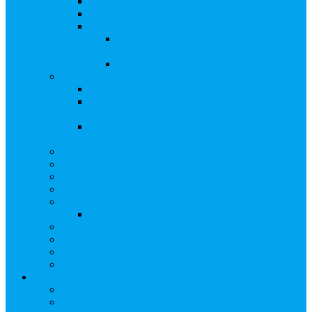
Сверка с номинальным держателем
Электронное голосование
Сопровождение сделок, Эскроу
Сопровождение сделок с ценными
бумагами
Сделки под условием (эскроу)
Выплата дивидендов
Общие правила выплаты дивидендов
Что делать, если дивиденды не были
получены вовремя
Рекомендации по заполнению банковских
реквизитов в анкете
Бланки документов
Прейскуранты
Способы оплаты
Проверка исполнения распоряжения
Собрания акционеров
Электронное голосование
Предложения/Выкупы
Раскрытие информации АО
Редомициляция иностранной компании
ЧАстые ВОпросы
О компании
Лицензии, сертификаты
Политика обработки персональных данных