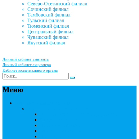
Северо-Осетинский филиал
Сочинский филиал
Тамбовский филиал
Тульский филиал
Тюменский филиал
Центральный филиал
Чувашский филиал
Якутский филиал
Личный кабинет эмитента
Личный кабинет акционера
Кабинет коллегиального органа
Меню
Акционерным обществам
Ведение реестра акционеров
Правила ведения реестра акционеров
Бланки договоров
Перечень документов
Бланки документов
Прейскуранты