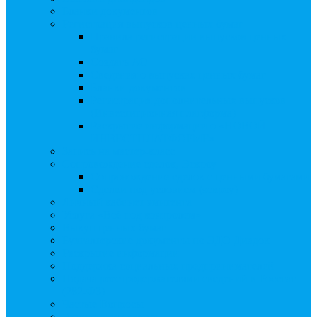
Бланки документов
Регистрация выпусков ценных бумаг
Правила регистрации выпусков ценных
бумаг
Создать АО
Сведения о выпусках ценных бумаг
Бланки документов
Регистрация дополнительных выпусков
(Инвестиционная платформа)
Раскрытие информации о «НОВОЙ
ИНВЕСТПЛАТФОРМЕ»
Запись на мастер-класс
Сопровождение сделок, Эскроу
Сопровождение сделок с ценными бумагами
Сделки под условием (эскроу)
Личный кабинет эмитента
Услуга «Всё под контролем»
Выкуп ценных бумаг
Бухгалтерские документы по ЭДО Диадок
Раскрытие информации
Поддержка социальных предпринимателей
Подача реестродержателями сведений в Росстат
(282-ФЗ)
Частые Вопросы
Экстренная помощь