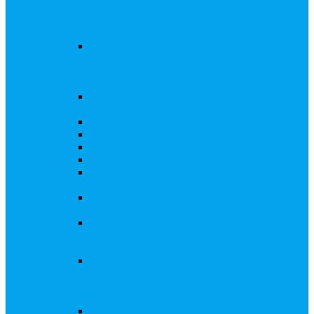
запросы Банка России, представление
интересов клиента при рассмотрении
административных дел
Увеличение уставного капитала путем
дополнительного выпуска акций,
размещаемого с использованием
инвестиционной платформы
Разработка проектов учредительных и
внутренних документов АО, ООО
Реорганизация любой формы
Ликвидация АО, ООО
Редомициляция иностранной компании
Уменьшение уставного капитала АО
Увеличение уставного капитала путем
закрытой или открытой подписки
Увеличение уставного капитала путем зачета
денежных требований
Увеличение уставного капитала путем
увеличения номинальной стоимости акций
для АО, ПАО
Увеличение уставного капитала путем
дополнительного выпуска акций во
исполнении договора конвертируемого
займа
Замещение активов должника