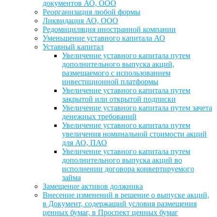
документов АО, ООО
Реорганизация любой формы
Ликвидация АО, ООО
Редомициляция иностранной компании
Уменьшение уставного капитала АО
Уставный капитал
Увеличение уставного капитала путем
дополнительного выпуска акций,
размещаемого с использованием
инвестиционной платформы
Увеличение уставного капитала путем
закрытой или открытой подписки
Увеличение уставного капитала путем зачета
денежных требований
Увеличение уставного капитала путем
увеличения номинальной стоимости акций
для АО, ПАО
Увеличение уставного капитала путем
дополнительного выпуска акций во
исполнении договора конвертируемого
займа
Замещение активов должника
Внесение изменений в решение о выпуске акций,
в Документ, содержащий условия размещения
ценных бумаг, в Проспект ценных бумаг