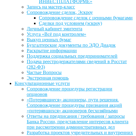
ИНВЕСТПЛАТФОРМЕ»
Запись на мастер-класс
Сопровождение сделок, Эскроу
Сопровождение сделок с ценными бумагами
Сделки под условием (эскроу)
Личный кабинет эмитента
Услуга «Всё под контролем»
Выкуп ценных бумаг
Бухгалтерские документы по ЭДО Диадок
Раскрытие информации
Поддержка социальных предпринимателей
Подача реестродержателями сведений в Росстат
(282-ФЗ)
Частые Вопросы
Экстренная помощь
Консультационные услуги
Сопровождение процедуры регистрации
опционов
«Потерявшиеся» акционеры, пути решения.
Сопровождение процедуры признания акций
«потерявшихся» акционеров бесхозяйными
Ответы на предписания / требования / запросы
Банка России, представление интересов клиента
при рассмотрении административных дел
Разработка проектов учредительных и внутренних