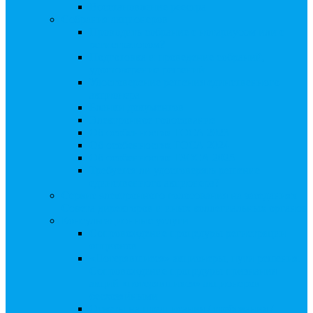
Восстановление реестра
Собрания акционеров
Проводить собрание с нотариусом или с
регистратором?
Подготовка и проведение собраний,
удостоверение решений
Удостоверение решения единственного
акционера
Бланки документов
Электронное голосование
Об особенностях ГОСА 2023
Об особенностях ГОСА 2024
Об особенностях ГЗОСА 2025
Требуется ли удостоверять решение
единственного акционера?
Сервис электронного голосования на заседаниях
Совета директоров и иных коллегиальных органов
Консультационные услуги
Сопровождение процедуры регистрации
опционов
«Потерявшиеся» акционеры, пути решения.
Сопровождение процедуры признания
акций «потерявшихся» акционеров
бесхозяйными
Ответы на предписания / требования /