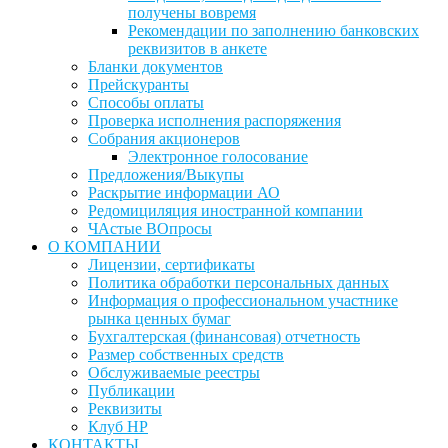
получены вовремя
Рекомендации по заполнению банковских
реквизитов в анкете
Бланки документов
Прейскуранты
Способы оплаты
Проверка исполнения распоряжения
Собрания акционеров
Электронное голосование
Предложения/Выкупы
Раскрытие информации АО
Редомициляция иностранной компании
ЧАстые ВОпросы
О КОМПАНИИ
Лицензии, сертификаты
Политика обработки персональных данных
Информация о профессиональном участнике
рынка ценных бумаг
Бухгалтерская (финансовая) отчетность
Размер собственных средств
Обслуживаемые реестры
Публикации
Реквизиты
Клуб НР
КОНТАКТЫ