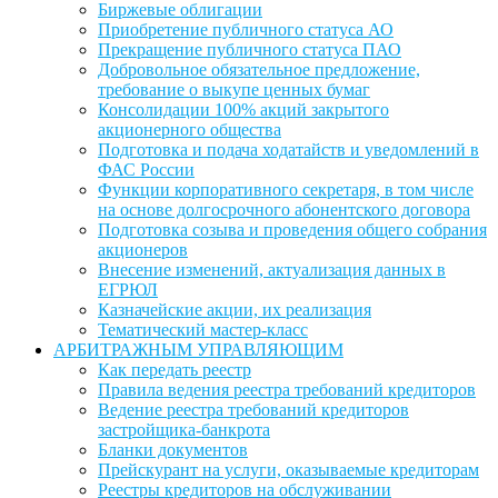
Биржевые облигации
Приобретение публичного статуса АО
Прекращение публичного статуса ПАО
Добровольное обязательное предложение,
требование о выкупе ценных бумаг
Консолидации 100% акций закрытого
акционерного общества
Подготовка и подача ходатайств и уведомлений в
ФАС России
Функции корпоративного секретаря, в том числе
на основе долгосрочного абонентского договора
Подготовка созыва и проведения общего собрания
акционеров
Внесение изменений, актуализация данных в
ЕГРЮЛ
Казначейские акции, их реализация
Тематический мастер-класс
АРБИТРАЖНЫМ УПРАВЛЯЮЩИМ
Как передать реестр
Правила ведения реестра требований кредиторов
Ведение реестра требований кредиторов
застройщика-банкрота
Бланки документов
Прейскурант на услуги, оказываемые кредиторам
Реестры кредиторов на обслуживании