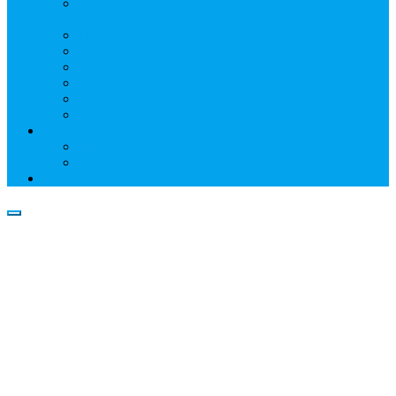
Информация о профессиональном участнике
рынка ценных бумаг
Бухгалтерская (финансовая) отчетность
Размер собственных средств
Обслуживаемые реестры
Публикации
Реквизиты
Клуб НР
Контакты
Наши филиалы
Трансфер-агенты
Прейскуранты