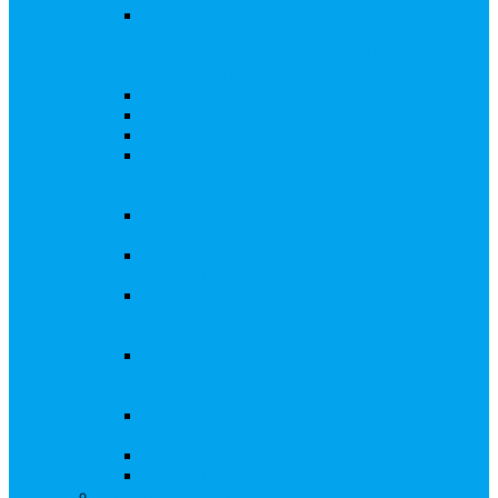
Внесение изменений в решение о выпуске
акций, в Документ, содержащий условия
размещения ценных бумаг, в Проспект
ценных бумаг
Биржевые облигации
Приобретение публичного статуса АО
Прекращение публичного статуса ПАО
Добровольное предложение/обязательное
предложение, требование о выкупе ценных
бумаг
Консолидации 100% акций закрытого
акционерного общества
Подготовка и подача ходатайств и
уведомлений в ФАС России
Функции корпоративного секретаря, в том
числе на основе долгосрочного абонентского
договора
Подготовка к проведению заседания или
заочного голосования для принятия общим
собранием акционеров решения
Внесение изменений, актуализация данных
в ЕГРЮЛ
Казначейские акции, их реализация
Тематический мастер-класс
Выплата дивидендов