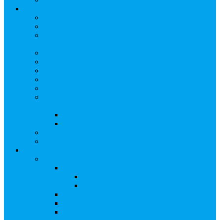
Арбитражным управляющим
Как передать реестр
Правила ведения реестра требований кредиторов
Ведение реестра требований кредиторов
застройщика-банкрота
Бланки документов
Прейскурант на услуги, оказываемые кредиторам
Реестры кредиторов на обслуживании
Замещение активов должника
Корпоративный наставник
Корпоративный секретарь на этапах процедуры
банкротства
Акционерное общество
Общество с ограниченной ответственностью
Полезные ссылки
Спецвыпуск журнала «Рынок ценных бумаг»
Держателям акций
Оказываемые услуги
Проведение операций в реестре
Правила ведения реестра акционеров
Клиентам номинальных держателей
SMS-информирование
Интернет-кабинет акционера
ЭДО