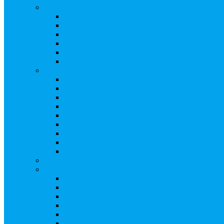
Ведение реестра акционеров
Правила ведения реестра акционеров
Бланки договоров
Перечень документов
Бланки документов
Прейскуранты
Восстановление реестра
Собрания акционеров
Проводить собрание с нотариусом или с реги
Подготовка и проведение собраний, удостов
Удостоверение решения единственного акцио
Бланки документов
Электронное голосование
Об особенностях ГОСА 2023
Об особенностях ГОСА 2024
Об особенностях ГЗОСА 2025
Требуется ли удостоверять решение единстве
Сервис электронного голосования на заседаниях С
Консультационные услуги
Сопровождение процедуры регистрации опц
«Потерявшиеся» акционеры, пути решения. 
Ответы на предписания / требования / запро
Увеличение уставного капитала путем допол
Разработка проектов учредительных и внутр
Реорганизация любой формы