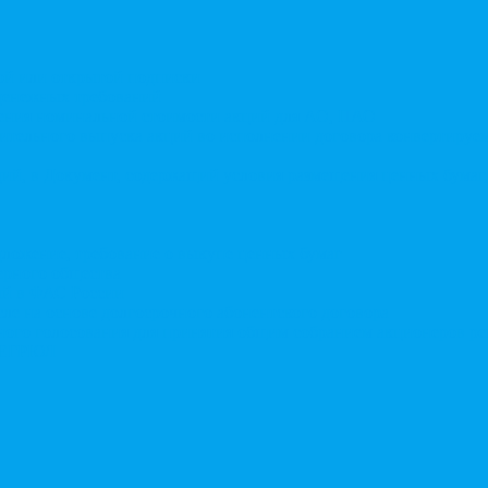
той или открытой подписки
 денежных требований
чения номинальной стоимости акций для АО, ПАО
ительного выпуска акций во исполнении договора конвертируе
ий, в Документ, содержащий условия размещения ценных бумаг,
дложение, требование о выкупе ценных бумаг
ерного общества
ий в ФАС России
ле на основе долгосрочного абонентского договора
чного голосования для принятия общим собранием акционеров р
в ЕГРЮЛ