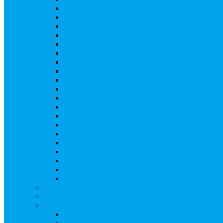
Ликвидация АО, ООО
Редомициляция иностранной компании
Уменьшение уставного капитала АО
Увеличение уставного капитала путем закры
Увеличение уставного капитала путем зачета
Увеличение уставного капитала путем увели
Увеличение уставного капитала путем дополн
Замещение активов должника
Внесение изменений в решение о выпуске акц
Биржевые облигации
Приобретение публичного статуса АО
Прекращение публичного статуса ПАО
Добровольное предложение/обязательное пре
Консолидации 100% акций закрытого акцион
Подготовка и подача ходатайств и уведомлен
Функции корпоративного секретаря, в том чис
Подготовка к проведению заседания или зао
Внесение изменений, актуализация данных 
Казначейские акции, их реализация
Тематический мастер-класс
Выплата дивидендов
Бланки документов
Регистрация выпусков ценных бумаг
Правила регистрации выпусков ценных бумаг