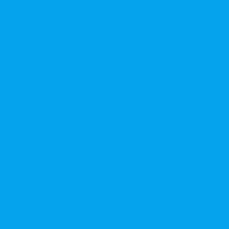
стратором?
ерение решений
нера
нного акционера?
овета директоров и иных коллегиальных органов
ионов
Сопровождение процедуры признания акций «потерявшихся» ак
сы Банка России, представление интересов клиента при рассмот
нительного выпуска акций, размещаемого с использованием ин
енних документов АО, ООО