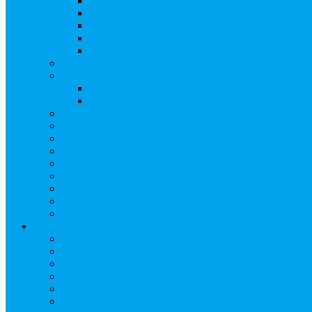
Создать АО
Сведения о выпусках ценных бумаг
Бланки документов
Регистрация дополнительных выпусков (Инв
Раскрытие информации о «НОВОЙ ИНВЕ
Запись на мастер-класс
Сопровождение сделок, Эскроу
Сопровождение сделок с ценными бумагами
Сделки под условием (эскроу)
Личный кабинет эмитента
Услуга «Всё под контролем»
Выкуп ценных бумаг
Бухгалтерские документы по ЭДО Диадок
Раскрытие информации
Поддержка социальных предпринимателей
Подача реестродержателями сведений в Росстат (28
Частые Вопросы
Экстренная помощь
Арбитражным управляющим
Как передать реестр
Правила ведения реестра требований кредиторов
Ведение реестра требований кредиторов застройщи
Бланки документов
Прейскурант на услуги, оказываемые кредиторам
Реестры кредиторов на обслуживании