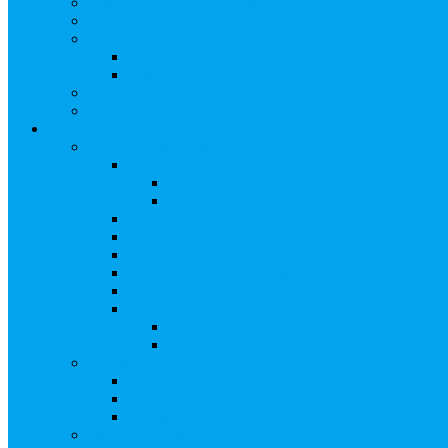
Замещение активов должника
Корпоративный наставник
Корпоративный секретарь на этапах процедуры бан
Акционерное общество
Общество с ограниченной ответственностью
Полезные ссылки
Спецвыпуск журнала «Рынок ценных бумаг»
Держателям акций
Оказываемые услуги
Проведение операций в реестре
Правила ведения реестра акционеров
Клиентам номинальных держателей
SMS-информирование
Интернет-кабинет акционера
ЭДО
Сверка с номинальным держателем
Электронное голосование
Сопровождение сделок, Эскроу
Сопровождение сделок с ценными бума
Сделки под условием (эскроу)
Выплата дивидендов
Общие правила выплаты дивидендов
Что делать, если дивиденды не были получен
Рекомендации по заполнению банковских рекв
Бланки документов