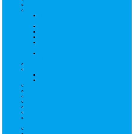
Бланки документов
Регистрация выпусков ценных бумаг
Правила регистрации выпусков ценных
бумаг
Создать АО
Сведения о выпусках ценных бумаг
Бланки документов
Регистрация дополнительных выпусков
(Инвестиционная платформа)
Раскрытие информации о «НОВОЙ
ИНВЕСТПЛАТФОРМЕ»
Запись на мастер-класс
Сопровождение сделок, Эскроу
Сопровождение сделок с ценными бумагами
Сделки под условием (эскроу)
Личный кабинет эмитента
Услуга «Всё под контролем»
Выкуп ценных бумаг
Бухгалтерские документы по ЭДО Диадок
Раскрытие информации
Поддержка социальных предпринимателей
Подача реестродержателями сведений в Росстат
(282-ФЗ)
Частые Вопросы
Экстренная помощь