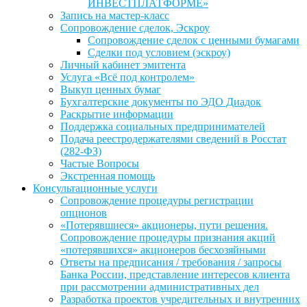
ИНВЕСТПЛАТФОРМЕ»
Запись на мастер-класс
Сопровождение сделок, Эскроу
Сопровождение сделок с ценными бумагами
Сделки под условием (эскроу)
Личный кабинет эмитента
Услуга «Всё под контролем»
Выкуп ценных бумаг
Бухгалтерские документы по ЭДО Диадок
Раскрытие информации
Поддержка социальных предпринимателей
Подача реестродержателями сведений в Росстат
(282-ФЗ)
Частые Вопросы
Экстренная помощь
Консультационные услуги
Сопровождение процедуры регистрации
опционов
«Потерявшиеся» акционеры, пути решения.
Сопровождение процедуры признания акций
«потерявшихся» акционеров бесхозяйными
Ответы на предписания / требования / запросы
Банка России, представление интересов клиента
при рассмотрении административных дел
Разработка проектов учредительных и внутренних