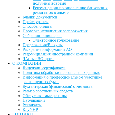
получены вовремя
Рекомендации по заполнению банковских
реквизитов в анкете
Бланки документов
Прейскуранты
Способы оплаты
Проверка исполнения распоряжения
Собрания акционеров
Электронное голосование
Предложения/Выкупы
Раскрытие информации АО
Редомициляция иностранной компании
ЧАстые ВОпросы
О КОМПАНИИ
Лицензии, сертификаты
Политика обработки персональных данных
Информация о профессиональном участнике
рынка ценных бумаг
Бухгалтерская (финансовая) отчетность
Размер собственных средств
Обслуживаемые реестры
Публикации
Реквизиты
Клуб НР
КОНТАКТЫ