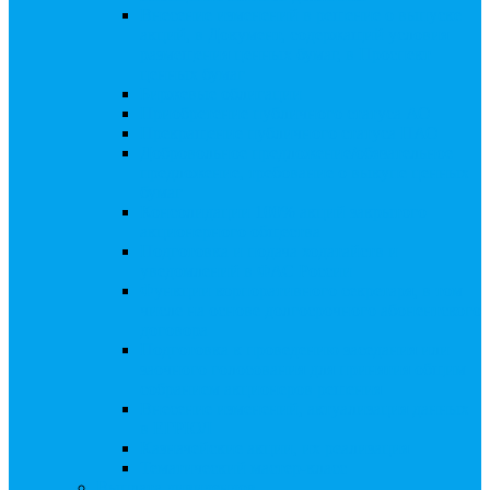
Внесение изменений в решение о выпуске
акций, в Документ, содержащий условия
размещения ценных бумаг, в Проспект
ценных бумаг
Биржевые облигации
Приобретение публичного статуса АО
Прекращение публичного статуса ПАО
Добровольное предложение/обязательное
предложение, требование о выкупе ценных
бумаг
Консолидации 100% акций закрытого
акционерного общества
Подготовка и подача ходатайств и
уведомлений в ФАС России
Функции корпоративного секретаря, в том
числе на основе долгосрочного абонентского
договора
Подготовка к проведению заседания или
заочного голосования для принятия общим
собранием акционеров решения
Внесение изменений, актуализация данных
в ЕГРЮЛ
Казначейские акции, их реализация
Тематический мастер-класс
Выплата дивидендов