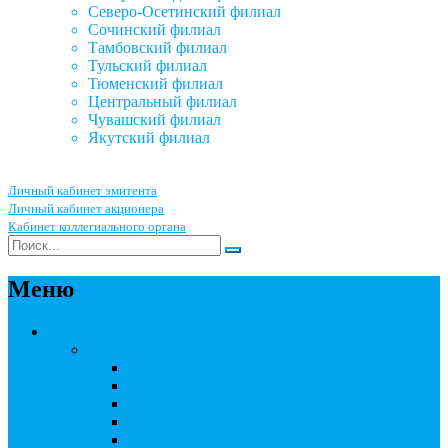
Северо-Осетинский филиал
Сочинский филиал
Тамбовский филиал
Тульский филиал
Тюменский филиал
Центральный филиал
Чувашский филиал
Якутский филиал
Личный кабинет эмитента
Личный кабинет акционера
Кабинет коллегиального органа
Меню
Акционерным обществам
Ведение реестра акционеров
Правила ведения реестра акционеров
Бланки договоров
Перечень документов
Бланки документов
Прейскуранты