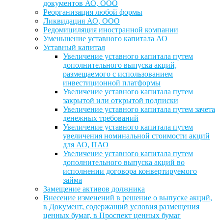
документов АО, ООО
Реорганизация любой формы
Ликвидация АО, ООО
Редомициляция иностранной компании
Уменьшение уставного капитала АО
Уставный капитал
Увеличение уставного капитала путем
дополнительного выпуска акций,
размещаемого с использованием
инвестиционной платформы
Увеличение уставного капитала путем
закрытой или открытой подписки
Увеличение уставного капитала путем зачета
денежных требований
Увеличение уставного капитала путем
увеличения номинальной стоимости акций
для АО, ПАО
Увеличение уставного капитала путем
дополнительного выпуска акций во
исполнении договора конвертируемого
займа
Замещение активов должника
Внесение изменений в решение о выпуске акций,
в Документ, содержащий условия размещения
ценных бумаг, в Проспект ценных бумаг