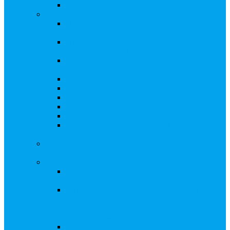
Восстановление реестра
Собрания акционеров
Проводить собрание с нотариусом или с
регистратором?
Подготовка и проведение собраний,
удостоверение решений
Удостоверение решения единственного
акционера
Бланки документов
Электронное голосование
Об особенностях ГОСА 2023
Об особенностях ГОСА 2024
Об особенностях ГЗОСА 2025
Требуется ли удостоверять решение
единственного акционера?
Сервис электронного голосования на заседаниях
Совета директоров и иных коллегиальных органов
Консультационные услуги
Сопровождение процедуры регистрации
опционов
«Потерявшиеся» акционеры, пути решения.
Сопровождение процедуры признания
акций «потерявшихся» акционеров
бесхозяйными
Ответы на предписания / требования /