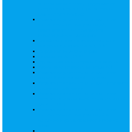
запросы Банка России, представление
интересов клиента при рассмотрении
административных дел
Увеличение уставного капитала путем
дополнительного выпуска акций,
размещаемого с использованием
инвестиционной платформы
Разработка проектов учредительных и
внутренних документов АО, ООО
Реорганизация любой формы
Ликвидация АО, ООО
Редомициляция иностранной компании
Уменьшение уставного капитала АО
Увеличение уставного капитала путем
закрытой или открытой подписки
Увеличение уставного капитала путем зачета
денежных требований
Увеличение уставного капитала путем
увеличения номинальной стоимости акций
для АО, ПАО
Увеличение уставного капитала путем
дополнительного выпуска акций во
исполнении договора конвертируемого
займа
Замещение активов должника