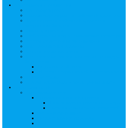
Арбитражным управляющим
Как передать реестр
Правила ведения реестра требований кредиторов
Ведение реестра требований кредиторов
застройщика-банкрота
Бланки документов
Прейскурант на услуги, оказываемые кредиторам
Реестры кредиторов на обслуживании
Замещение активов должника
Корпоративный наставник
Корпоративный секретарь на этапах процедуры
банкротства
Акционерное общество
Общество с ограниченной ответственностью
Полезные ссылки
Спецвыпуск журнала «Рынок ценных бумаг»
Держателям акций
Оказываемые услуги
Проведение операций в реестре
Правила ведения реестра акционеров
Клиентам номинальных держателей
SMS-информирование
Интернет-кабинет акционера
ЭДО