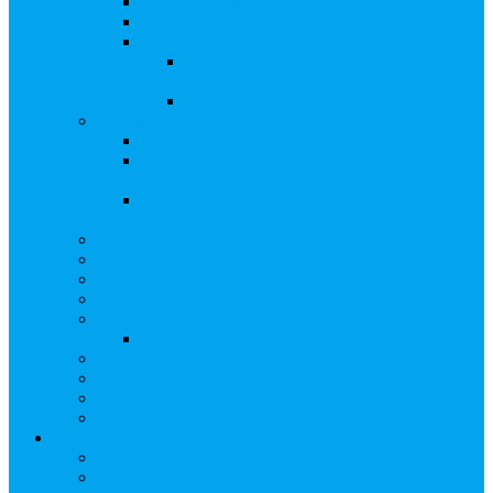
Сверка с номинальным держателем
Электронное голосование
Сопровождение сделок, Эскроу
Сопровождение сделок с ценными
бумагами
Сделки под условием (эскроу)
Выплата дивидендов
Общие правила выплаты дивидендов
Что делать, если дивиденды не были
получены вовремя
Рекомендации по заполнению банковских
реквизитов в анкете
Бланки документов
Прейскуранты
Способы оплаты
Проверка исполнения распоряжения
Собрания акционеров
Электронное голосование
Предложения/Выкупы
Раскрытие информации АО
Редомициляция иностранной компании
ЧАстые ВОпросы
О компании
Лицензии, сертификаты
Политика обработки персональных данных