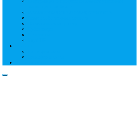
Информация о профессиональном участнике
рынка ценных бумаг
Бухгалтерская (финансовая) отчетность
Размер собственных средств
Обслуживаемые реестры
Публикации
Реквизиты
Клуб НР
Контакты
Наши филиалы
Трансфер-агенты
Прейскуранты