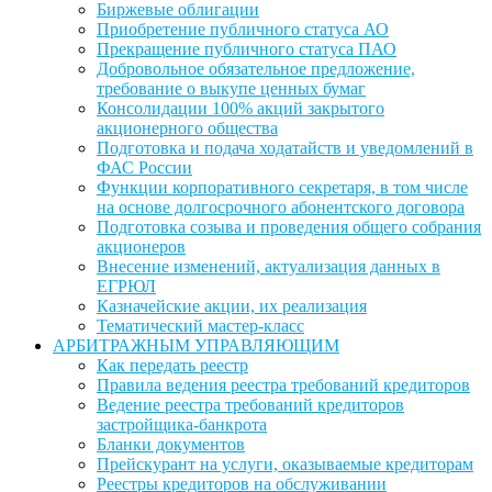
Биржевые облигации
Приобретение публичного статуса АО
Прекращение публичного статуса ПАО
Добровольное обязательное предложение,
требование о выкупе ценных бумаг
Консолидации 100% акций закрытого
акционерного общества
Подготовка и подача ходатайств и уведомлений в
ФАС России
Функции корпоративного секретаря, в том числе
на основе долгосрочного абонентского договора
Подготовка созыва и проведения общего собрания
акционеров
Внесение изменений, актуализация данных в
ЕГРЮЛ
Казначейские акции, их реализация
Тематический мастер-класс
АРБИТРАЖНЫМ УПРАВЛЯЮЩИМ
Как передать реестр
Правила ведения реестра требований кредиторов
Ведение реестра требований кредиторов
застройщика-банкрота
Бланки документов
Прейскурант на услуги, оказываемые кредиторам
Реестры кредиторов на обслуживании