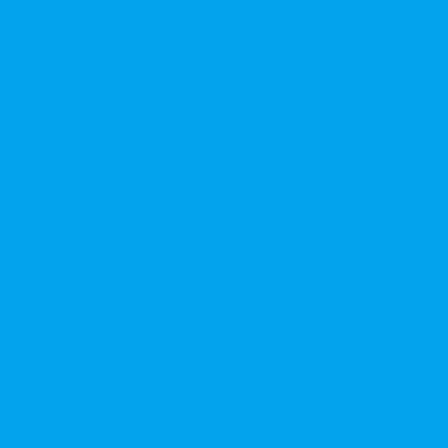
стратором?
ерение решений
нера
нного акционера?
овета директоров и иных коллегиальных органов
ионов
Сопровождение процедуры признания акций «потерявшихся» ак
сы Банка России, представление интересов клиента при рассмот
нительного выпуска акций, размещаемого с использованием ин
енних документов АО, ООО