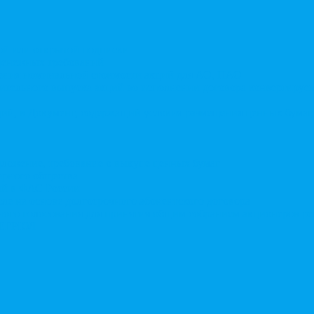
той или открытой подписки
 денежных требований
чения номинальной стоимости акций для АО, ПАО
ительного выпуска акций во исполнении договора конвертируе
ий, в Документ, содержащий условия размещения ценных бумаг,
дложение, требование о выкупе ценных бумаг
ерного общества
ий в ФАС России
ле на основе долгосрочного абонентского договора
чного голосования для принятия общим собранием акционеров р
в ЕГРЮЛ