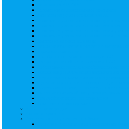
Ликвидация АО, ООО
Редомициляция иностранной компании
Уменьшение уставного капитала АО
Увеличение уставного капитала путем закры
Увеличение уставного капитала путем зачета
Увеличение уставного капитала путем увели
Увеличение уставного капитала путем дополн
Замещение активов должника
Внесение изменений в решение о выпуске акц
Биржевые облигации
Приобретение публичного статуса АО
Прекращение публичного статуса ПАО
Добровольное предложение/обязательное пре
Консолидации 100% акций закрытого акцион
Подготовка и подача ходатайств и уведомлен
Функции корпоративного секретаря, в том чис
Подготовка к проведению заседания или зао
Внесение изменений, актуализация данных 
Казначейские акции, их реализация
Тематический мастер-класс
Выплата дивидендов
Бланки документов
Регистрация выпусков ценных бумаг
Правила регистрации выпусков ценных бумаг