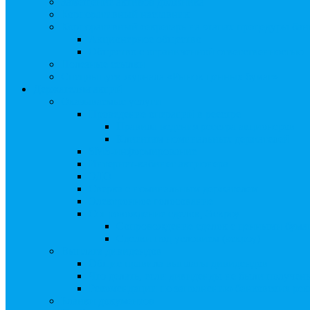
Замещение активов должника
Корпоративный наставник
Корпоративный секретарь на этапах процедуры бан
Акционерное общество
Общество с ограниченной ответственностью
Полезные ссылки
Спецвыпуск журнала «Рынок ценных бумаг»
Держателям акций
Оказываемые услуги
Проведение операций в реестре
Правила ведения реестра акционеров
Клиентам номинальных держателей
SMS-информирование
Интернет-кабинет акционера
ЭДО
Сверка с номинальным держателем
Электронное голосование
Сопровождение сделок, Эскроу
Сопровождение сделок с ценными бума
Сделки под условием (эскроу)
Выплата дивидендов
Общие правила выплаты дивидендов
Что делать, если дивиденды не были получен
Рекомендации по заполнению банковских рекв
Бланки документов