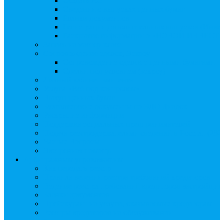
Создать АО
Сведения о выпусках ценных бумаг
Бланки документов
Регистрация дополнительных выпусков (Инв
Раскрытие информации о «НОВОЙ ИНВЕ
Запись на мастер-класс
Сопровождение сделок, Эскроу
Сопровождение сделок с ценными бумагами
Сделки под условием (эскроу)
Личный кабинет эмитента
Услуга «Всё под контролем»
Выкуп ценных бумаг
Бухгалтерские документы по ЭДО Диадок
Раскрытие информации
Поддержка социальных предпринимателей
Подача реестродержателями сведений в Росстат (28
Частые Вопросы
Экстренная помощь
Арбитражным управляющим
Как передать реестр
Правила ведения реестра требований кредиторов
Ведение реестра требований кредиторов застройщи
Бланки документов
Прейскурант на услуги, оказываемые кредиторам
Реестры кредиторов на обслуживании