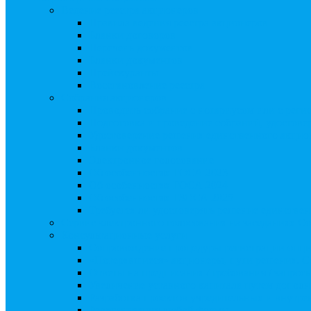
Ведение реестра акционеров
Правила ведения реестра акционеров
Бланки договоров
Перечень документов
Бланки документов
Прейскуранты
Восстановление реестра
Собрания акционеров
Проводить собрание с нотариусом или с реги
Подготовка и проведение собраний, удостов
Удостоверение решения единственного акцио
Бланки документов
Электронное голосование
Об особенностях ГОСА 2023
Об особенностях ГОСА 2024
Об особенностях ГЗОСА 2025
Требуется ли удостоверять решение единстве
Сервис электронного голосования на заседаниях С
Консультационные услуги
Сопровождение процедуры регистрации опц
«Потерявшиеся» акционеры, пути решения. 
Ответы на предписания / требования / запро
Увеличение уставного капитала путем допол
Разработка проектов учредительных и внутр
Реорганизация любой формы