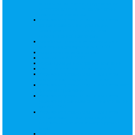
запросы Банка России, представление
интересов клиента при рассмотрении
административных дел
Увеличение уставного капитала путем
дополнительного выпуска акций,
размещаемого с использованием
инвестиционной платформы
Разработка проектов учредительных и
внутренних документов АО, ООО
Реорганизация любой формы
Ликвидация АО, ООО
Редомициляция иностранной компании
Уменьшение уставного капитала АО
Увеличение уставного капитала путем
закрытой или открытой подписки
Увеличение уставного капитала путем зачета
денежных требований
Увеличение уставного капитала путем
увеличения номинальной стоимости акций
для АО, ПАО
Увеличение уставного капитала путем
дополнительного выпуска акций во
исполнении договора конвертируемого
займа
Замещение активов должника