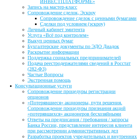
ИНВЕСТПЛАТФОРМЕ»
Запись на мастер-класс
Сопровождение сделок, Эскроу
Сопровождение сделок с ценными бумагами
Сделки под условием (эскроу)
Личный кабинет эмитента
Услуга «Всё под контролем»
Выкуп ценных бумаг
Бухгалтерские документы по ЭДО Диадок
Раскрытие информации
Поддержка социальных предпринимателей
Подача реестродержателями сведений в Росстат
(282-ФЗ)
Частые Вопросы
Экстренная помощь
Консультационные услуги
Сопровождение процедуры регистрации
опционов
«Потерявшиеся» акционеры, пути решения.
Сопровождение процедуры признания акций
«потерявшихся» акционеров бесхозяйными
Ответы на предписания / требования / запросы
Банка России, представление интересов клиента
при рассмотрении административных дел
Разработка проектов учредительных и внутренних