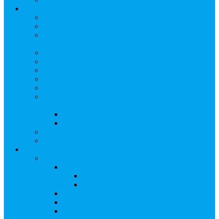
Арбитражным управляющим
Как передать реестр
Правила ведения реестра требований кредиторов
Ведение реестра требований кредиторов
застройщика-банкрота
Бланки документов
Прейскурант на услуги, оказываемые кредиторам
Реестры кредиторов на обслуживании
Замещение активов должника
Корпоративный наставник
Корпоративный секретарь на этапах процедуры
банкротства
Акционерное общество
Общество с ограниченной ответственностью
Полезные ссылки
Спецвыпуск журнала «Рынок ценных бумаг»
Держателям акций
Оказываемые услуги
Проведение операций в реестре
Правила ведения реестра акционеров
Клиентам номинальных держателей
SMS-информирование
Интернет-кабинет акционера
ЭДО