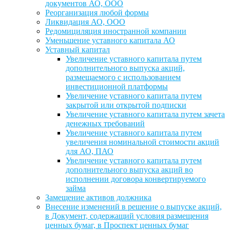
документов АО, ООО
Реорганизация любой формы
Ликвидация АО, ООО
Редомициляция иностранной компании
Уменьшение уставного капитала АО
Уставный капитал
Увеличение уставного капитала путем
дополнительного выпуска акций,
размещаемого с использованием
инвестиционной платформы
Увеличение уставного капитала путем
закрытой или открытой подписки
Увеличение уставного капитала путем зачета
денежных требований
Увеличение уставного капитала путем
увеличения номинальной стоимости акций
для АО, ПАО
Увеличение уставного капитала путем
дополнительного выпуска акций во
исполнении договора конвертируемого
займа
Замещение активов должника
Внесение изменений в решение о выпуске акций,
в Документ, содержащий условия размещения
ценных бумаг, в Проспект ценных бумаг