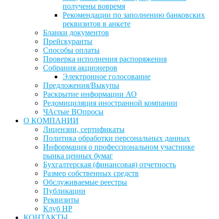
получены вовремя
Рекомендации по заполнению банковских
реквизитов в анкете
Бланки документов
Прейскуранты
Способы оплаты
Проверка исполнения распоряжения
Собрания акционеров
Электронное голосование
Предложения/Выкупы
Раскрытие информации АО
Редомициляция иностранной компании
ЧАстые ВОпросы
О КОМПАНИИ
Лицензии, сертификаты
Политика обработки персональных данных
Информация о профессиональном участнике
рынка ценных бумаг
Бухгалтерская (финансовая) отчетность
Размер собственных средств
Обслуживаемые реестры
Публикации
Реквизиты
Клуб НР
КОНТАКТЫ