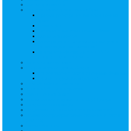
Бланки документов
Регистрация выпусков ценных бумаг
Правила регистрации выпусков ценных
бумаг
Создать АО
Сведения о выпусках ценных бумаг
Бланки документов
Регистрация дополнительных выпусков
(Инвестиционная платформа)
Раскрытие информации о «НОВОЙ
ИНВЕСТПЛАТФОРМЕ»
Запись на мастер-класс
Сопровождение сделок, Эскроу
Сопровождение сделок с ценными бумагами
Сделки под условием (эскроу)
Личный кабинет эмитента
Услуга «Всё под контролем»
Выкуп ценных бумаг
Бухгалтерские документы по ЭДО Диадок
Раскрытие информации
Поддержка социальных предпринимателей
Подача реестродержателями сведений в Росстат
(282-ФЗ)
Частые Вопросы
Экстренная помощь