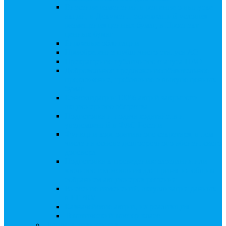
Внесение изменений в решение о выпуске
акций, в Документ, содержащий условия
размещения ценных бумаг, в Проспект
ценных бумаг
Биржевые облигации
Приобретение публичного статуса АО
Прекращение публичного статуса ПАО
Добровольное предложение/обязательное
предложение, требование о выкупе ценных
бумаг
Консолидации 100% акций закрытого
акционерного общества
Подготовка и подача ходатайств и
уведомлений в ФАС России
Функции корпоративного секретаря, в том
числе на основе долгосрочного абонентского
договора
Подготовка к проведению заседания или
заочного голосования для принятия общим
собранием акционеров решения
Внесение изменений, актуализация данных
в ЕГРЮЛ
Казначейские акции, их реализация
Тематический мастер-класс
Выплата дивидендов