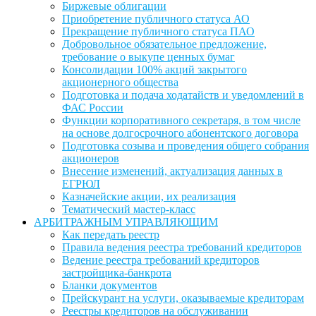
Биржевые облигации
Приобретение публичного статуса АО
Прекращение публичного статуса ПАО
Добровольное обязательное предложение,
требование о выкупе ценных бумаг
Консолидации 100% акций закрытого
акционерного общества
Подготовка и подача ходатайств и уведомлений в
ФАС России
Функции корпоративного секретаря, в том числе
на основе долгосрочного абонентского договора
Подготовка созыва и проведения общего собрания
акционеров
Внесение изменений, актуализация данных в
ЕГРЮЛ
Казначейские акции, их реализация
Тематический мастер-класс
АРБИТРАЖНЫМ УПРАВЛЯЮЩИМ
Как передать реестр
Правила ведения реестра требований кредиторов
Ведение реестра требований кредиторов
застройщика-банкрота
Бланки документов
Прейскурант на услуги, оказываемые кредиторам
Реестры кредиторов на обслуживании