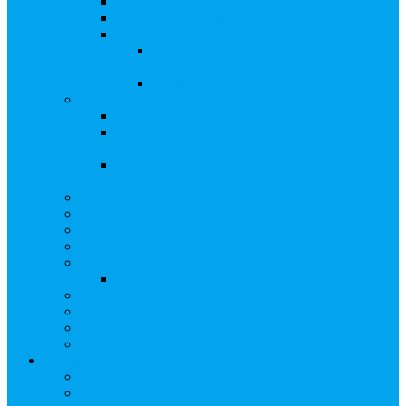
Сверка с номинальным держателем
Электронное голосование
Сопровождение сделок, Эскроу
Сопровождение сделок с ценными
бумагами
Сделки под условием (эскроу)
Выплата дивидендов
Общие правила выплаты дивидендов
Что делать, если дивиденды не были
получены вовремя
Рекомендации по заполнению банковских
реквизитов в анкете
Бланки документов
Прейскуранты
Способы оплаты
Проверка исполнения распоряжения
Собрания акционеров
Электронное голосование
Предложения/Выкупы
Раскрытие информации АО
Редомициляция иностранной компании
ЧАстые ВОпросы
О компании
Лицензии, сертификаты
Политика обработки персональных данных