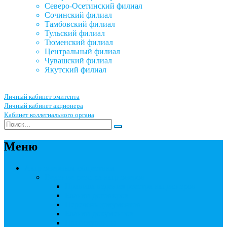
Северо-Осетинский филиал
Сочинский филиал
Тамбовский филиал
Тульский филиал
Тюменский филиал
Центральный филиал
Чувашский филиал
Якутский филиал
Личный кабинет эмитента
Личный кабинет акционера
Кабинет коллегиального органа
Меню
Акционерным обществам
Ведение реестра акционеров
Правила ведения реестра акционеров
Бланки договоров
Перечень документов
Бланки документов
Прейскуранты