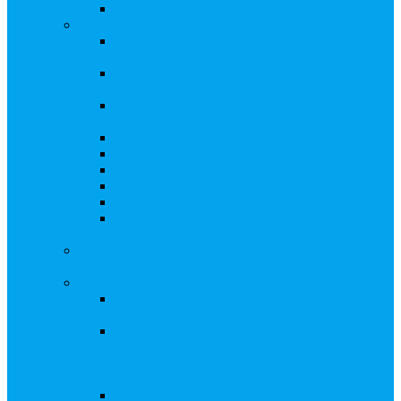
Восстановление реестра
Собрания акционеров
Проводить собрание с нотариусом или с
регистратором?
Подготовка и проведение собраний,
удостоверение решений
Удостоверение решения единственного
акционера
Бланки документов
Электронное голосование
Об особенностях ГОСА 2023
Об особенностях ГОСА 2024
Об особенностях ГЗОСА 2025
Требуется ли удостоверять решение
единственного акционера?
Сервис электронного голосования на заседаниях
Совета директоров и иных коллегиальных органов
Консультационные услуги
Сопровождение процедуры регистрации
опционов
«Потерявшиеся» акционеры, пути решения.
Сопровождение процедуры признания
акций «потерявшихся» акционеров
бесхозяйными
Ответы на предписания / требования /