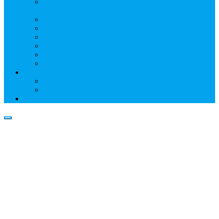
Информация о профессиональном участнике
рынка ценных бумаг
Бухгалтерская (финансовая) отчетность
Размер собственных средств
Обслуживаемые реестры
Публикации
Реквизиты
Клуб НР
Контакты
Наши филиалы
Трансфер-агенты
Прейскуранты