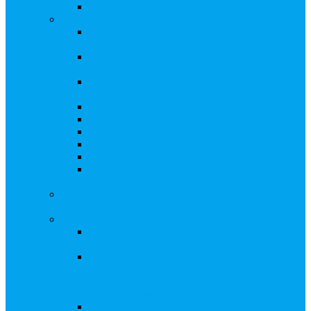
Восстановление реестра
Собрания акционеров
Проводить собрание с нотариусом или с
регистратором?
Подготовка и проведение собраний,
удостоверение решений
Удостоверение решения единственного
акционера
Бланки документов
Электронное голосование
Об особенностях ГОСА 2023
Об особенностях ГОСА 2024
Об особенностях ГЗОСА 2025
Требуется ли удостоверять решение
единственного акционера?
Сервис электронного голосования на заседаниях
Совета директоров и иных коллегиальных органов
Консультационные услуги
Сопровождение процедуры регистрации
опционов
«Потерявшиеся» акционеры, пути решения.
Сопровождение процедуры признания
акций «потерявшихся» акционеров
бесхозяйными
Ответы на предписания / требования /