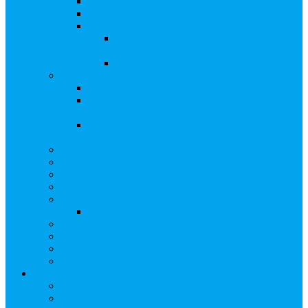
Сверка с номинальным держателем
Электронное голосование
Сопровождение сделок, Эскроу
Сопровождение сделок с ценными
бумагами
Сделки под условием (эскроу)
Выплата дивидендов
Общие правила выплаты дивидендов
Что делать, если дивиденды не были
получены вовремя
Рекомендации по заполнению банковских
реквизитов в анкете
Бланки документов
Прейскуранты
Способы оплаты
Проверка исполнения распоряжения
Собрания акционеров
Электронное голосование
Предложения/Выкупы
Раскрытие информации АО
Редомициляция иностранной компании
ЧАстые ВОпросы
О компании
Лицензии, сертификаты
Политика обработки персональных данных