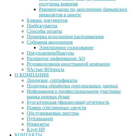
получены вовремя
Рекомендации по заполнению банковских
реквизитов в анкете
Бланки документов
Прейскуранты
Способы оплаты
Проверка исполнения распоряжения
Собрания акционеров
Электронное голосование
Предложения/Выкупы
Раскрытие информации АО
Редомициляция иностранной компании
ЧАстые ВОпросы
О КОМПАНИИ
Лицензии, сертификаты
Политика обработки персональных данных
Информация о профессиональном участнике
рынка ценных бумаг
Бухгалтерская (финансовая) отчетность
Размер собственных средств
Обслуживаемые реестры
Публикации
Реквизиты
Клуб НР
КОНТАКТЫ