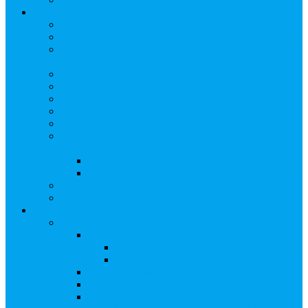
Арбитражным управляющим
Как передать реестр
Правила ведения реестра требований кредиторов
Ведение реестра требований кредиторов
застройщика-банкрота
Бланки документов
Прейскурант на услуги, оказываемые кредиторам
Реестры кредиторов на обслуживании
Замещение активов должника
Корпоративный наставник
Корпоративный секретарь на этапах процедуры
банкротства
Акционерное общество
Общество с ограниченной ответственностью
Полезные ссылки
Спецвыпуск журнала «Рынок ценных бумаг»
Держателям акций
Оказываемые услуги
Проведение операций в реестре
Правила ведения реестра акционеров
Клиентам номинальных держателей
SMS-информирование
Интернет-кабинет акционера
ЭДО