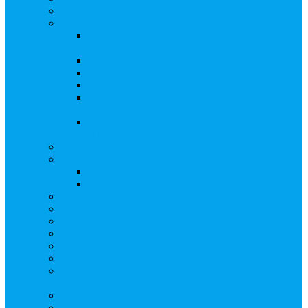
Бланки документов
Регистрация выпусков ценных бумаг
Правила регистрации выпусков ценных
бумаг
Создать АО
Сведения о выпусках ценных бумаг
Бланки документов
Регистрация дополнительных выпусков
(Инвестиционная платформа)
Раскрытие информации о «НОВОЙ
ИНВЕСТПЛАТФОРМЕ»
Запись на мастер-класс
Сопровождение сделок, Эскроу
Сопровождение сделок с ценными бумагами
Сделки под условием (эскроу)
Личный кабинет эмитента
Услуга «Всё под контролем»
Выкуп ценных бумаг
Бухгалтерские документы по ЭДО Диадок
Раскрытие информации
Поддержка социальных предпринимателей
Подача реестродержателями сведений в Росстат
(282-ФЗ)
Частые Вопросы
Экстренная помощь