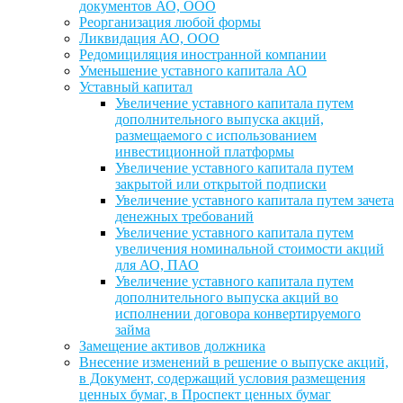
документов АО, ООО
Реорганизация любой формы
Ликвидация АО, ООО
Редомициляция иностранной компании
Уменьшение уставного капитала АО
Уставный капитал
Увеличение уставного капитала путем
дополнительного выпуска акций,
размещаемого с использованием
инвестиционной платформы
Увеличение уставного капитала путем
закрытой или открытой подписки
Увеличение уставного капитала путем зачета
денежных требований
Увеличение уставного капитала путем
увеличения номинальной стоимости акций
для АО, ПАО
Увеличение уставного капитала путем
дополнительного выпуска акций во
исполнении договора конвертируемого
займа
Замещение активов должника
Внесение изменений в решение о выпуске акций,
в Документ, содержащий условия размещения
ценных бумаг, в Проспект ценных бумаг