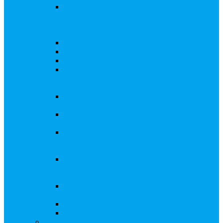
Внесение изменений в решение о выпуске
акций, в Документ, содержащий условия
размещения ценных бумаг, в Проспект
ценных бумаг
Биржевые облигации
Приобретение публичного статуса АО
Прекращение публичного статуса ПАО
Добровольное предложение/обязательное
предложение, требование о выкупе ценных
бумаг
Консолидации 100% акций закрытого
акционерного общества
Подготовка и подача ходатайств и
уведомлений в ФАС России
Функции корпоративного секретаря, в том
числе на основе долгосрочного абонентского
договора
Подготовка к проведению заседания или
заочного голосования для принятия общим
собранием акционеров решения
Внесение изменений, актуализация данных
в ЕГРЮЛ
Казначейские акции, их реализация
Тематический мастер-класс
Выплата дивидендов