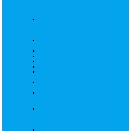
запросы Банка России, представление
интересов клиента при рассмотрении
административных дел
Увеличение уставного капитала путем
дополнительного выпуска акций,
размещаемого с использованием
инвестиционной платформы
Разработка проектов учредительных и
внутренних документов АО, ООО
Реорганизация любой формы
Ликвидация АО, ООО
Редомициляция иностранной компании
Уменьшение уставного капитала АО
Увеличение уставного капитала путем
закрытой или открытой подписки
Увеличение уставного капитала путем зачета
денежных требований
Увеличение уставного капитала путем
увеличения номинальной стоимости акций
для АО, ПАО
Увеличение уставного капитала путем
дополнительного выпуска акций во
исполнении договора конвертируемого
займа
Замещение активов должника