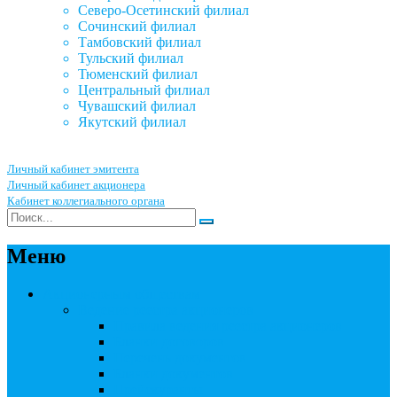
Северо-Осетинский филиал
Сочинский филиал
Тамбовский филиал
Тульский филиал
Тюменский филиал
Центральный филиал
Чувашский филиал
Якутский филиал
Личный кабинет эмитента
Личный кабинет акционера
Кабинет коллегиального органа
Меню
Акционерным обществам
Ведение реестра акционеров
Правила ведения реестра акционеров
Бланки договоров
Перечень документов
Бланки документов
Прейскуранты