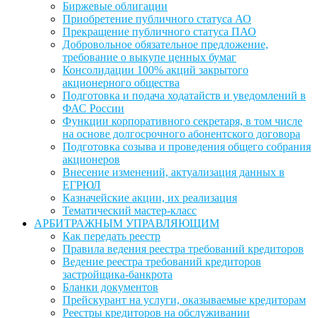
Биржевые облигации
Приобретение публичного статуса АО
Прекращение публичного статуса ПАО
Добровольное обязательное предложение,
требование о выкупе ценных бумаг
Консолидации 100% акций закрытого
акционерного общества
Подготовка и подача ходатайств и уведомлений в
ФАС России
Функции корпоративного секретаря, в том числе
на основе долгосрочного абонентского договора
Подготовка созыва и проведения общего собрания
акционеров
Внесение изменений, актуализация данных в
ЕГРЮЛ
Казначейские акции, их реализация
Тематический мастер-класс
АРБИТРАЖНЫМ УПРАВЛЯЮЩИМ
Как передать реестр
Правила ведения реестра требований кредиторов
Ведение реестра требований кредиторов
застройщика-банкрота
Бланки документов
Прейскурант на услуги, оказываемые кредиторам
Реестры кредиторов на обслуживании