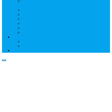
Информация о профессиональном участнике
рынка ценных бумаг
Бухгалтерская (финансовая) отчетность
Размер собственных средств
Обслуживаемые реестры
Публикации
Реквизиты
Клуб НР
Контакты
Наши филиалы
Трансфер-агенты
Прейскуранты