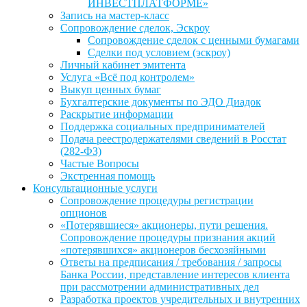
ИНВЕСТПЛАТФОРМЕ»
Запись на мастер-класс
Сопровождение сделок, Эскроу
Сопровождение сделок с ценными бумагами
Сделки под условием (эскроу)
Личный кабинет эмитента
Услуга «Всё под контролем»
Выкуп ценных бумаг
Бухгалтерские документы по ЭДО Диадок
Раскрытие информации
Поддержка социальных предпринимателей
Подача реестродержателями сведений в Росстат
(282-ФЗ)
Частые Вопросы
Экстренная помощь
Консультационные услуги
Сопровождение процедуры регистрации
опционов
«Потерявшиеся» акционеры, пути решения.
Сопровождение процедуры признания акций
«потерявшихся» акционеров бесхозяйными
Ответы на предписания / требования / запросы
Банка России, представление интересов клиента
при рассмотрении административных дел
Разработка проектов учредительных и внутренних