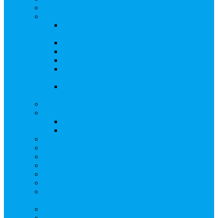
Бланки документов
Регистрация выпусков ценных бумаг
Правила регистрации выпусков ценных
бумаг
Создать АО
Сведения о выпусках ценных бумаг
Бланки документов
Регистрация дополнительных выпусков
(Инвестиционная платформа)
Раскрытие информации о «НОВОЙ
ИНВЕСТПЛАТФОРМЕ»
Запись на мастер-класс
Сопровождение сделок, Эскроу
Сопровождение сделок с ценными бумагами
Сделки под условием (эскроу)
Личный кабинет эмитента
Услуга «Всё под контролем»
Выкуп ценных бумаг
Бухгалтерские документы по ЭДО Диадок
Раскрытие информации
Поддержка социальных предпринимателей
Подача реестродержателями сведений в Росстат
(282-ФЗ)
Частые Вопросы
Экстренная помощь