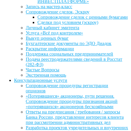
ИНВЕСТПЛАТФОРМЕ»
Запись на мастер-класс
Сопровождение сделок, Эскроу
Сопровождение сделок с ценными бумагами
Сделки под условием (эскроу)
Личный кабинет эмитента
Услуга «Всё под контролем»
Выкуп ценных бумаг
Бухгалтерские документы по ЭДО Диадок
Раскрытие информации
Поддержка социальных предпринимателей
Подача реестродержателями сведений в Росстат
(282-ФЗ)
Частые Вопросы
Экстренная помощь
Консультационные услуги
Сопровождение процедуры регистрации
опционов
«Потерявшиеся» акционеры, пути решения.
Сопровождение процедуры признания акций
«потерявшихся» акционеров бесхозяйными
Ответы на предписания / требования / запросы
Банка России, представление интересов клиента
при рассмотрении административных дел
Разработка проектов учредительных и внутренних