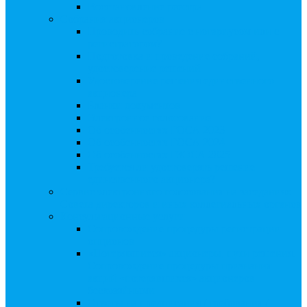
Восстановление реестра
Собрания акционеров
Проводить собрание с нотариусом или с
регистратором?
Подготовка и проведение собраний,
удостоверение решений
Удостоверение решения единственного
акционера
Бланки документов
Электронное голосование
Об особенностях ГОСА 2023
Об особенностях ГОСА 2024
Об особенностях ГЗОСА 2025
Требуется ли удостоверять решение
единственного акционера?
Сервис электронного голосования на заседаниях
Совета директоров и иных коллегиальных органов
Консультационные услуги
Сопровождение процедуры регистрации
опционов
«Потерявшиеся» акционеры, пути решения.
Сопровождение процедуры признания
акций «потерявшихся» акционеров
бесхозяйными
Ответы на предписания / требования /