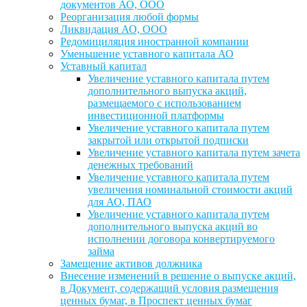
документов АО, ООО
Реорганизация любой формы
Ликвидация АО, ООО
Редомициляция иностранной компании
Уменьшение уставного капитала АО
Уставный капитал
Увеличение уставного капитала путем
дополнительного выпуска акций,
размещаемого с использованием
инвестиционной платформы
Увеличение уставного капитала путем
закрытой или открытой подписки
Увеличение уставного капитала путем зачета
денежных требований
Увеличение уставного капитала путем
увеличения номинальной стоимости акций
для АО, ПАО
Увеличение уставного капитала путем
дополнительного выпуска акций во
исполнении договора конвертируемого
займа
Замещение активов должника
Внесение изменений в решение о выпуске акций,
в Документ, содержащий условия размещения
ценных бумаг, в Проспект ценных бумаг