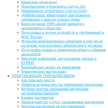
Биржевые облигации
Приобретение публичного статуса АО
Прекращение публичного статуса ПАО
Добровольное обязательное предложение,
требование о выкупе ценных бумаг
Консолидации 100% акций закрытого
акционерного общества
Подготовка и подача ходатайств и уведомлений в
ФАС России
Функции корпоративного секретаря, в том числе
на основе долгосрочного абонентского договора
Подготовка созыва и проведения общего собрания
акционеров
Внесение изменений, актуализация данных в
ЕГРЮЛ
Казначейские акции, их реализация
Тематический мастер-класс
АРБИТРАЖНЫМ УПРАВЛЯЮЩИМ
Как передать реестр
Правила ведения реестра требований кредиторов
Ведение реестра требований кредиторов
застройщика-банкрота
Бланки документов
Прейскурант на услуги, оказываемые кредиторам
Реестры кредиторов на обслуживании