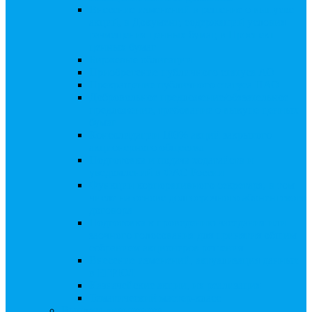
Внесение изменений в решение о выпуске
акций, в Документ, содержащий условия
размещения ценных бумаг, в Проспект
ценных бумаг
Биржевые облигации
Приобретение публичного статуса АО
Прекращение публичного статуса ПАО
Добровольное предложение/обязательное
предложение, требование о выкупе ценных
бумаг
Консолидации 100% акций закрытого
акционерного общества
Подготовка и подача ходатайств и
уведомлений в ФАС России
Функции корпоративного секретаря, в том
числе на основе долгосрочного абонентского
договора
Подготовка к проведению заседания или
заочного голосования для принятия общим
собранием акционеров решения
Внесение изменений, актуализация данных
в ЕГРЮЛ
Казначейские акции, их реализация
Тематический мастер-класс
Выплата дивидендов