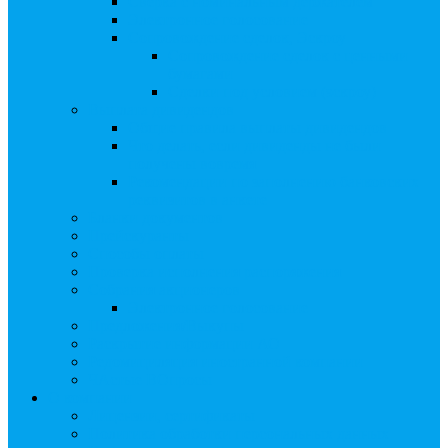
Сверка с номинальным держателем
Электронное голосование
Сопровождение сделок, Эскроу
Сопровождение сделок с ценными
бумагами
Сделки под условием (эскроу)
Выплата дивидендов
Общие правила выплаты дивидендов
Что делать, если дивиденды не были
получены вовремя
Рекомендации по заполнению банковских
реквизитов в анкете
Бланки документов
Прейскуранты
Способы оплаты
Проверка исполнения распоряжения
Собрания акционеров
Электронное голосование
Предложения/Выкупы
Раскрытие информации АО
Редомициляция иностранной компании
ЧАстые ВОпросы
О компании
Лицензии, сертификаты
Политика обработки персональных данных