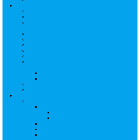
Арбитражным управляющим
Как передать реестр
Правила ведения реестра требований кредиторов
Ведение реестра требований кредиторов
застройщика-банкрота
Бланки документов
Прейскурант на услуги, оказываемые кредиторам
Реестры кредиторов на обслуживании
Замещение активов должника
Корпоративный наставник
Корпоративный секретарь на этапах процедуры
банкротства
Акционерное общество
Общество с ограниченной ответственностью
Полезные ссылки
Спецвыпуск журнала «Рынок ценных бумаг»
Держателям акций
Оказываемые услуги
Проведение операций в реестре
Правила ведения реестра акционеров
Клиентам номинальных держателей
SMS-информирование
Интернет-кабинет акционера
ЭДО