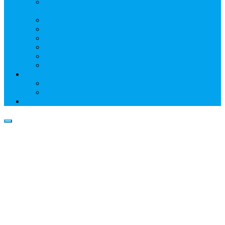
Информация о профессиональном участнике
рынка ценных бумаг
Бухгалтерская (финансовая) отчетность
Размер собственных средств
Обслуживаемые реестры
Публикации
Реквизиты
Клуб НР
Контакты
Наши филиалы
Трансфер-агенты
Прейскуранты