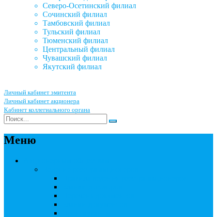
Северо-Осетинский филиал
Сочинский филиал
Тамбовский филиал
Тульский филиал
Тюменский филиал
Центральный филиал
Чувашский филиал
Якутский филиал
Личный кабинет эмитента
Личный кабинет акционера
Кабинет коллегиального органа
Меню
Акционерным обществам
Ведение реестра акционеров
Правила ведения реестра акционеров
Бланки договоров
Перечень документов
Бланки документов
Прейскуранты