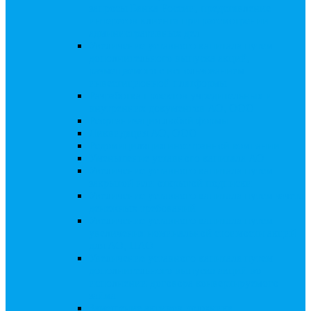
запросы Банка России, представление
интересов клиента при рассмотрении
административных дел
Увеличение уставного капитала путем
дополнительного выпуска акций,
размещаемого с использованием
инвестиционной платформы
Разработка проектов учредительных и
внутренних документов АО, ООО
Реорганизация любой формы
Ликвидация АО, ООО
Редомициляция иностранной компании
Уменьшение уставного капитала АО
Увеличение уставного капитала путем
закрытой или открытой подписки
Увеличение уставного капитала путем зачета
денежных требований
Увеличение уставного капитала путем
увеличения номинальной стоимости акций
для АО, ПАО
Увеличение уставного капитала путем
дополнительного выпуска акций во
исполнении договора конвертируемого
займа
Замещение активов должника