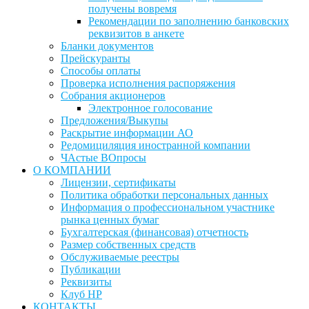
получены вовремя
Рекомендации по заполнению банковских
реквизитов в анкете
Бланки документов
Прейскуранты
Способы оплаты
Проверка исполнения распоряжения
Собрания акционеров
Электронное голосование
Предложения/Выкупы
Раскрытие информации АО
Редомициляция иностранной компании
ЧАстые ВОпросы
О КОМПАНИИ
Лицензии, сертификаты
Политика обработки персональных данных
Информация о профессиональном участнике
рынка ценных бумаг
Бухгалтерская (финансовая) отчетность
Размер собственных средств
Обслуживаемые реестры
Публикации
Реквизиты
Клуб НР
КОНТАКТЫ