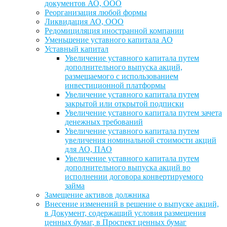
документов АО, ООО
Реорганизация любой формы
Ликвидация АО, ООО
Редомициляция иностранной компании
Уменьшение уставного капитала АО
Уставный капитал
Увеличение уставного капитала путем
дополнительного выпуска акций,
размещаемого с использованием
инвестиционной платформы
Увеличение уставного капитала путем
закрытой или открытой подписки
Увеличение уставного капитала путем зачета
денежных требований
Увеличение уставного капитала путем
увеличения номинальной стоимости акций
для АО, ПАО
Увеличение уставного капитала путем
дополнительного выпуска акций во
исполнении договора конвертируемого
займа
Замещение активов должника
Внесение изменений в решение о выпуске акций,
в Документ, содержащий условия размещения
ценных бумаг, в Проспект ценных бумаг