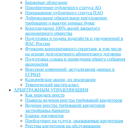
Биржевые облигации
Приобретение публичного статуса АО
Прекращение публичного статуса ПАО
Добровольное обязательное предложение,
требование о выкупе ценных бумаг
Консолидации 100% акций закрытого
акционерного общества
Подготовка и подача ходатайств и уведомлений в
ФАС России
Функции корпоративного секретаря, в том числе
на основе долгосрочного абонентского договора
Подготовка созыва и проведения общего собрания
акционеров
Внесение изменений, актуализация данных в
ЕГРЮЛ
Казначейские акции, их реализация
Тематический мастер-класс
АРБИТРАЖНЫМ УПРАВЛЯЮЩИМ
Как передать реестр
Правила ведения реестра требований кредиторов
Ведение реестра требований кредиторов
застройщика-банкрота
Бланки документов
Прейскурант на услуги, оказываемые кредиторам
Реестры кредиторов на обслуживании