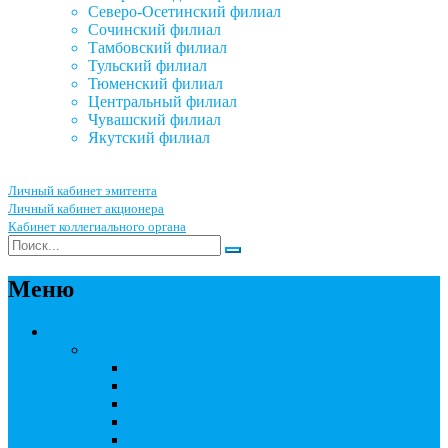
Северо-Осетинский филиал
Сочинский филиал
Тамбовский филиал
Тульский филиал
Тюменский филиал
Центральный филиал
Чувашский филиал
Якутский филиал
Личный кабинет эмитента
Личный кабинет акционера
Кабинет коллегиального органа
Меню
Акционерным обществам
Ведение реестра акционеров
Правила ведения реестра акционеров
Бланки договоров
Перечень документов
Бланки документов
Прейскуранты