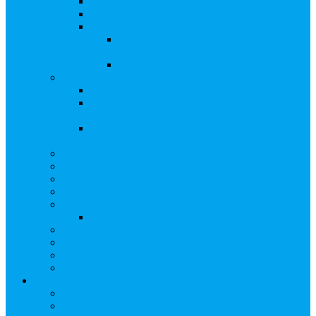
Сверка с номинальным держателем
Электронное голосование
Сопровождение сделок, Эскроу
Сопровождение сделок с ценными
бумагами
Сделки под условием (эскроу)
Выплата дивидендов
Общие правила выплаты дивидендов
Что делать, если дивиденды не были
получены вовремя
Рекомендации по заполнению банковских
реквизитов в анкете
Бланки документов
Прейскуранты
Способы оплаты
Проверка исполнения распоряжения
Собрания акционеров
Электронное голосование
Предложения/Выкупы
Раскрытие информации АО
Редомициляция иностранной компании
ЧАстые ВОпросы
О компании
Лицензии, сертификаты
Политика обработки персональных данных