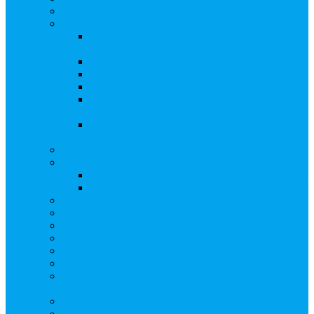
Бланки документов
Регистрация выпусков ценных бумаг
Правила регистрации выпусков ценных
бумаг
Создать АО
Сведения о выпусках ценных бумаг
Бланки документов
Регистрация дополнительных выпусков
(Инвестиционная платформа)
Раскрытие информации о «НОВОЙ
ИНВЕСТПЛАТФОРМЕ»
Запись на мастер-класс
Сопровождение сделок, Эскроу
Сопровождение сделок с ценными бумагами
Сделки под условием (эскроу)
Личный кабинет эмитента
Услуга «Всё под контролем»
Выкуп ценных бумаг
Бухгалтерские документы по ЭДО Диадок
Раскрытие информации
Поддержка социальных предпринимателей
Подача реестродержателями сведений в Росстат
(282-ФЗ)
Частые Вопросы
Экстренная помощь