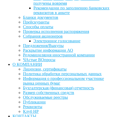
получены вовремя
Рекомендации по заполнению банковских
реквизитов в анкете
Бланки документов
Прейскуранты
Способы оплаты
Проверка исполнения распоряжения
Собрания акционеров
Электронное голосование
Предложения/Выкупы
Раскрытие информации АО
Редомициляция иностранной компании
ЧАстые ВОпросы
О КОМПАНИИ
Лицензии, сертификаты
Политика обработки персональных данных
Информация о профессиональном участнике
рынка ценных бумаг
Бухгалтерская (финансовая) отчетность
Размер собственных средств
Обслуживаемые реестры
Публикации
Реквизиты
Клуб НР
КОНТАКТЫ