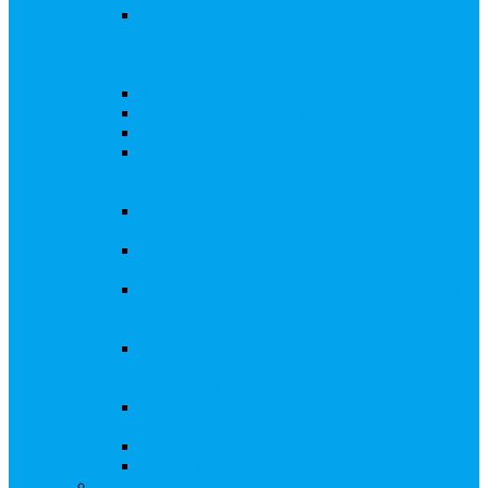
Внесение изменений в решение о выпуске
акций, в Документ, содержащий условия
размещения ценных бумаг, в Проспект
ценных бумаг
Биржевые облигации
Приобретение публичного статуса АО
Прекращение публичного статуса ПАО
Добровольное предложение/обязательное
предложение, требование о выкупе ценных
бумаг
Консолидации 100% акций закрытого
акционерного общества
Подготовка и подача ходатайств и
уведомлений в ФАС России
Функции корпоративного секретаря, в том
числе на основе долгосрочного абонентского
договора
Подготовка к проведению заседания или
заочного голосования для принятия общим
собранием акционеров решения
Внесение изменений, актуализация данных
в ЕГРЮЛ
Казначейские акции, их реализация
Тематический мастер-класс
Выплата дивидендов