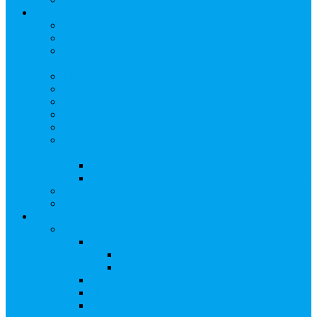
Арбитражным управляющим
Как передать реестр
Правила ведения реестра требований кредиторов
Ведение реестра требований кредиторов
застройщика-банкрота
Бланки документов
Прейскурант на услуги, оказываемые кредиторам
Реестры кредиторов на обслуживании
Замещение активов должника
Корпоративный наставник
Корпоративный секретарь на этапах процедуры
банкротства
Акционерное общество
Общество с ограниченной ответственностью
Полезные ссылки
Спецвыпуск журнала «Рынок ценных бумаг»
Держателям акций
Оказываемые услуги
Проведение операций в реестре
Правила ведения реестра акционеров
Клиентам номинальных держателей
SMS-информирование
Интернет-кабинет акционера
ЭДО