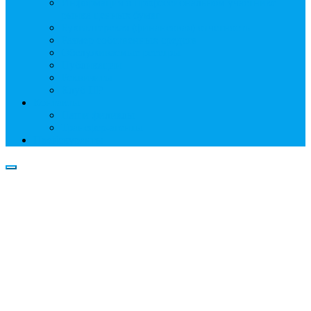
Информация о профессиональном участнике
рынка ценных бумаг
Бухгалтерская (финансовая) отчетность
Размер собственных средств
Обслуживаемые реестры
Публикации
Реквизиты
Клуб НР
Контакты
Наши филиалы
Трансфер-агенты
Прейскуранты