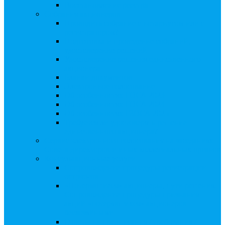
Восстановление реестра
Собрания акционеров
Проводить собрание с нотариусом или с
регистратором?
Подготовка и проведение собраний,
удостоверение решений
Удостоверение решения единственного
акционера
Бланки документов
Электронное голосование
Об особенностях ГОСА 2023
Об особенностях ГОСА 2024
Об особенностях ГЗОСА 2025
Требуется ли удостоверять решение
единственного акционера?
Сервис электронного голосования на заседаниях
Совета директоров и иных коллегиальных органов
Консультационные услуги
Сопровождение процедуры регистрации
опционов
«Потерявшиеся» акционеры, пути решения.
Сопровождение процедуры признания
акций «потерявшихся» акционеров
бесхозяйными
Ответы на предписания / требования /