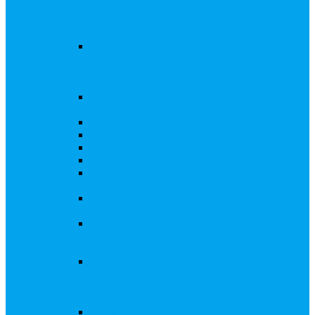
запросы Банка России, представление
интересов клиента при рассмотрении
административных дел
Увеличение уставного капитала путем
дополнительного выпуска акций,
размещаемого с использованием
инвестиционной платформы
Разработка проектов учредительных и
внутренних документов АО, ООО
Реорганизация любой формы
Ликвидация АО, ООО
Редомициляция иностранной компании
Уменьшение уставного капитала АО
Увеличение уставного капитала путем
закрытой или открытой подписки
Увеличение уставного капитала путем зачета
денежных требований
Увеличение уставного капитала путем
увеличения номинальной стоимости акций
для АО, ПАО
Увеличение уставного капитала путем
дополнительного выпуска акций во
исполнении договора конвертируемого
займа
Замещение активов должника