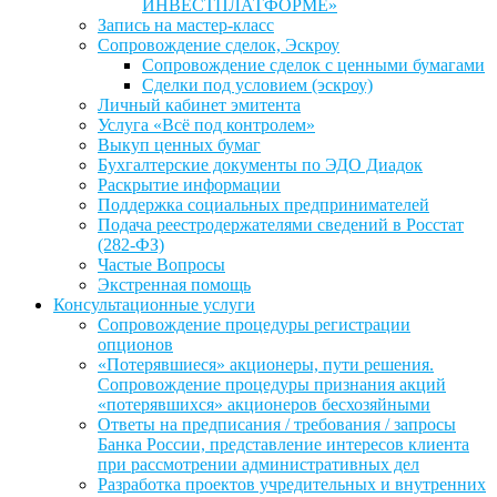
ИНВЕСТПЛАТФОРМЕ»
Запись на мастер-класс
Сопровождение сделок, Эскроу
Сопровождение сделок с ценными бумагами
Сделки под условием (эскроу)
Личный кабинет эмитента
Услуга «Всё под контролем»
Выкуп ценных бумаг
Бухгалтерские документы по ЭДО Диадок
Раскрытие информации
Поддержка социальных предпринимателей
Подача реестродержателями сведений в Росстат
(282-ФЗ)
Частые Вопросы
Экстренная помощь
Консультационные услуги
Сопровождение процедуры регистрации
опционов
«Потерявшиеся» акционеры, пути решения.
Сопровождение процедуры признания акций
«потерявшихся» акционеров бесхозяйными
Ответы на предписания / требования / запросы
Банка России, представление интересов клиента
при рассмотрении административных дел
Разработка проектов учредительных и внутренних