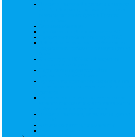
Внесение изменений в решение о выпуске
акций, в Документ, содержащий условия
размещения ценных бумаг, в Проспект
ценных бумаг
Биржевые облигации
Приобретение публичного статуса АО
Прекращение публичного статуса ПАО
Добровольное предложение/обязательное
предложение, требование о выкупе ценных
бумаг
Консолидации 100% акций закрытого
акционерного общества
Подготовка и подача ходатайств и
уведомлений в ФАС России
Функции корпоративного секретаря, в том
числе на основе долгосрочного абонентского
договора
Подготовка к проведению заседания или
заочного голосования для принятия общим
собранием акционеров решения
Внесение изменений, актуализация данных
в ЕГРЮЛ
Казначейские акции, их реализация
Тематический мастер-класс
Выплата дивидендов