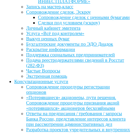
ИНВЕСТПЛАТФОРМЕ»
Запись на мастер-класс
Сопровождение сделок, Эскроу
Сопровождение сделок с ценными бумагами
Сделки под условием (эскроу)
Личный кабинет эмитента
Услуга «Всё под контролем»
Выкуп ценных бумаг
Бухгалтерские документы по ЭДО Диадок
Раскрытие информации
Поддержка социальных предпринимателей
Подача реестродержателями сведений в Росстат
(282-ФЗ)
Частые Вопросы
Экстренная помощь
Консультационные услуги
Сопровождение процедуры регистрации
опционов
«Потерявшиеся» акционеры, пути решения.
Сопровождение процедуры признания акций
«потерявшихся» акционеров бесхозяйными
Ответы на предписания / требования / запросы
Банка России, представление интересов клиента
при рассмотрении административных дел
Разработка проектов учредительных и внутренних