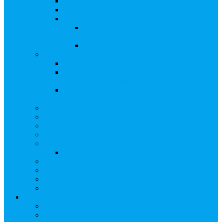
Сверка с номинальным держателем
Электронное голосование
Сопровождение сделок, Эскроу
Сопровождение сделок с ценными
бумагами
Сделки под условием (эскроу)
Выплата дивидендов
Общие правила выплаты дивидендов
Что делать, если дивиденды не были
получены вовремя
Рекомендации по заполнению банковских
реквизитов в анкете
Бланки документов
Прейскуранты
Способы оплаты
Проверка исполнения распоряжения
Собрания акционеров
Электронное голосование
Предложения/Выкупы
Раскрытие информации АО
Редомициляция иностранной компании
ЧАстые ВОпросы
О компании
Лицензии, сертификаты
Политика обработки персональных данных