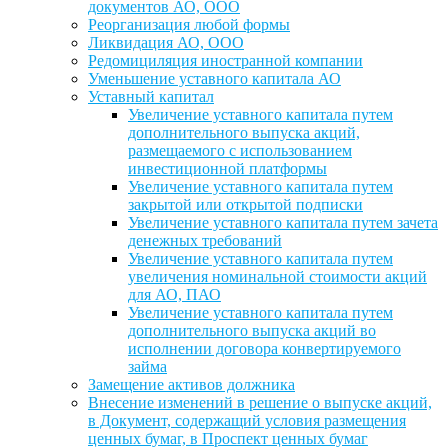
документов АО, ООО
Реорганизация любой формы
Ликвидация АО, ООО
Редомициляция иностранной компании
Уменьшение уставного капитала АО
Уставный капитал
Увеличение уставного капитала путем
дополнительного выпуска акций,
размещаемого с использованием
инвестиционной платформы
Увеличение уставного капитала путем
закрытой или открытой подписки
Увеличение уставного капитала путем зачета
денежных требований
Увеличение уставного капитала путем
увеличения номинальной стоимости акций
для АО, ПАО
Увеличение уставного капитала путем
дополнительного выпуска акций во
исполнении договора конвертируемого
займа
Замещение активов должника
Внесение изменений в решение о выпуске акций,
в Документ, содержащий условия размещения
ценных бумаг, в Проспект ценных бумаг