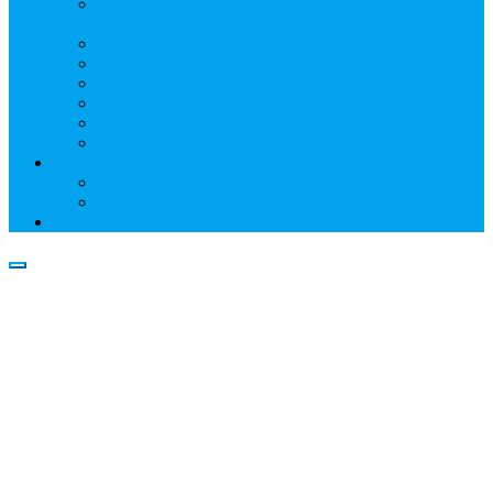
Информация о профессиональном участнике
рынка ценных бумаг
Бухгалтерская (финансовая) отчетность
Размер собственных средств
Обслуживаемые реестры
Публикации
Реквизиты
Клуб НР
Контакты
Наши филиалы
Трансфер-агенты
Прейскуранты