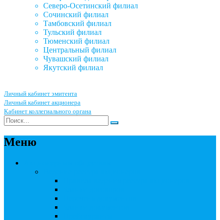
Северо-Осетинский филиал
Сочинский филиал
Тамбовский филиал
Тульский филиал
Тюменский филиал
Центральный филиал
Чувашский филиал
Якутский филиал
Личный кабинет эмитента
Личный кабинет акционера
Кабинет коллегиального органа
Меню
Акционерным обществам
Ведение реестра акционеров
Правила ведения реестра акционеров
Бланки договоров
Перечень документов
Бланки документов
Прейскуранты