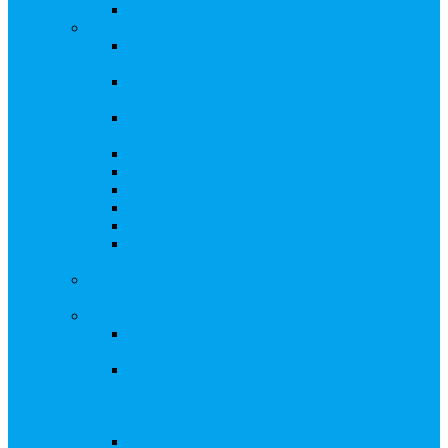
Восстановление реестра
Собрания акционеров
Проводить собрание с нотариусом или с
регистратором?
Подготовка и проведение собраний,
удостоверение решений
Удостоверение решения единственного
акционера
Бланки документов
Электронное голосование
Об особенностях ГОСА 2023
Об особенностях ГОСА 2024
Об особенностях ГЗОСА 2025
Требуется ли удостоверять решение
единственного акционера?
Сервис электронного голосования на заседаниях
Совета директоров и иных коллегиальных органов
Консультационные услуги
Сопровождение процедуры регистрации
опционов
«Потерявшиеся» акционеры, пути решения.
Сопровождение процедуры признания
акций «потерявшихся» акционеров
бесхозяйными
Ответы на предписания / требования /