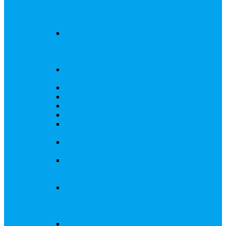
запросы Банка России, представление
интересов клиента при рассмотрении
административных дел
Увеличение уставного капитала путем
дополнительного выпуска акций,
размещаемого с использованием
инвестиционной платформы
Разработка проектов учредительных и
внутренних документов АО, ООО
Реорганизация любой формы
Ликвидация АО, ООО
Редомициляция иностранной компании
Уменьшение уставного капитала АО
Увеличение уставного капитала путем
закрытой или открытой подписки
Увеличение уставного капитала путем зачета
денежных требований
Увеличение уставного капитала путем
увеличения номинальной стоимости акций
для АО, ПАО
Увеличение уставного капитала путем
дополнительного выпуска акций во
исполнении договора конвертируемого
займа
Замещение активов должника