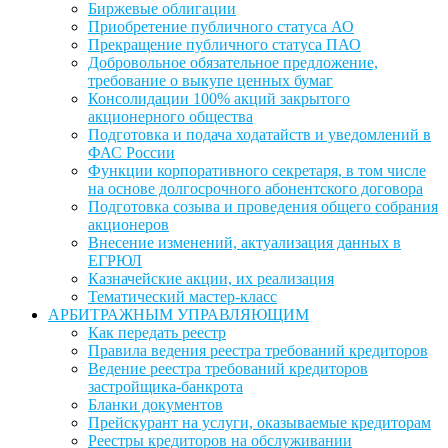
Биржевые облигации
Приобретение публичного статуса АО
Прекращение публичного статуса ПАО
Добровольное обязательное предложение,
требование о выкупе ценных бумаг
Консолидации 100% акций закрытого
акционерного общества
Подготовка и подача ходатайств и уведомлений в
ФАС России
Функции корпоративного секретаря, в том числе
на основе долгосрочного абонентского договора
Подготовка созыва и проведения общего собрания
акционеров
Внесение изменений, актуализация данных в
ЕГРЮЛ
Казначейские акции, их реализация
Тематический мастер-класс
АРБИТРАЖНЫМ УПРАВЛЯЮЩИМ
Как передать реестр
Правила ведения реестра требований кредиторов
Ведение реестра требований кредиторов
застройщика-банкрота
Бланки документов
Прейскурант на услуги, оказываемые кредиторам
Реестры кредиторов на обслуживании