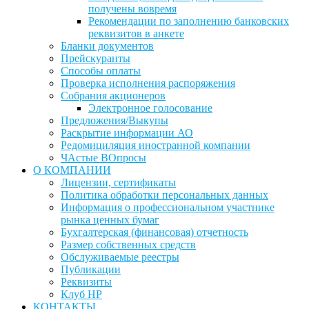
получены вовремя
Рекомендации по заполнению банковских
реквизитов в анкете
Бланки документов
Прейскуранты
Способы оплаты
Проверка исполнения распоряжения
Собрания акционеров
Электронное голосование
Предложения/Выкупы
Раскрытие информации АО
Редомициляция иностранной компании
ЧАстые ВОпросы
О КОМПАНИИ
Лицензии, сертификаты
Политика обработки персональных данных
Информация о профессиональном участнике
рынка ценных бумаг
Бухгалтерская (финансовая) отчетность
Размер собственных средств
Обслуживаемые реестры
Публикации
Реквизиты
Клуб НР
КОНТАКТЫ