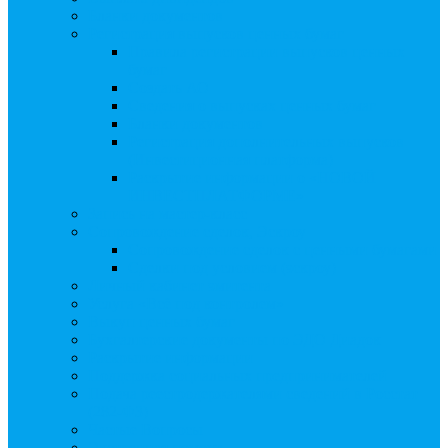
Бланки документов
Регистрация выпусков ценных бумаг
Правила регистрации выпусков ценных
бумаг
Создать АО
Сведения о выпусках ценных бумаг
Бланки документов
Регистрация дополнительных выпусков
(Инвестиционная платформа)
Раскрытие информации о «НОВОЙ
ИНВЕСТПЛАТФОРМЕ»
Запись на мастер-класс
Сопровождение сделок, Эскроу
Сопровождение сделок с ценными бумагами
Сделки под условием (эскроу)
Личный кабинет эмитента
Услуга «Всё под контролем»
Выкуп ценных бумаг
Бухгалтерские документы по ЭДО Диадок
Раскрытие информации
Поддержка социальных предпринимателей
Подача реестродержателями сведений в Росстат
(282-ФЗ)
Частые Вопросы
Экстренная помощь