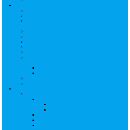
Арбитражным управляющим
Как передать реестр
Правила ведения реестра требований кредиторов
Ведение реестра требований кредиторов
застройщика-банкрота
Бланки документов
Прейскурант на услуги, оказываемые кредиторам
Реестры кредиторов на обслуживании
Замещение активов должника
Корпоративный наставник
Корпоративный секретарь на этапах процедуры
банкротства
Акционерное общество
Общество с ограниченной ответственностью
Полезные ссылки
Спецвыпуск журнала «Рынок ценных бумаг»
Держателям акций
Оказываемые услуги
Проведение операций в реестре
Правила ведения реестра акционеров
Клиентам номинальных держателей
SMS-информирование
Интернет-кабинет акционера
ЭДО