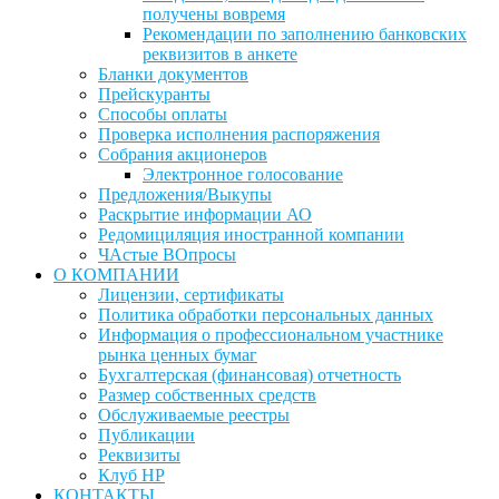
получены вовремя
Рекомендации по заполнению банковских
реквизитов в анкете
Бланки документов
Прейскуранты
Способы оплаты
Проверка исполнения распоряжения
Собрания акционеров
Электронное голосование
Предложения/Выкупы
Раскрытие информации АО
Редомициляция иностранной компании
ЧАстые ВОпросы
О КОМПАНИИ
Лицензии, сертификаты
Политика обработки персональных данных
Информация о профессиональном участнике
рынка ценных бумаг
Бухгалтерская (финансовая) отчетность
Размер собственных средств
Обслуживаемые реестры
Публикации
Реквизиты
Клуб НР
КОНТАКТЫ