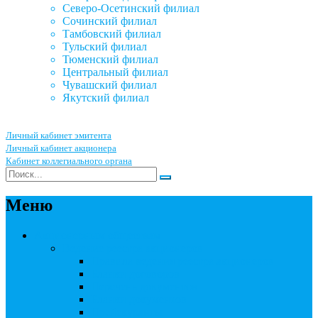
Северо-Осетинский филиал
Сочинский филиал
Тамбовский филиал
Тульский филиал
Тюменский филиал
Центральный филиал
Чувашский филиал
Якутский филиал
Личный кабинет эмитента
Личный кабинет акционера
Кабинет коллегиального органа
Меню
Акционерным обществам
Ведение реестра акционеров
Правила ведения реестра акционеров
Бланки договоров
Перечень документов
Бланки документов
Прейскуранты