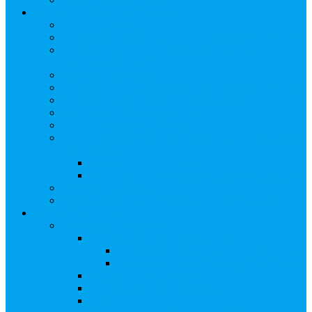
Арбитражным управляющим
Как передать реестр
Правила ведения реестра требований кредиторов
Ведение реестра требований кредиторов
застройщика-банкрота
Бланки документов
Прейскурант на услуги, оказываемые кредиторам
Реестры кредиторов на обслуживании
Замещение активов должника
Корпоративный наставник
Корпоративный секретарь на этапах процедуры
банкротства
Акционерное общество
Общество с ограниченной ответственностью
Полезные ссылки
Спецвыпуск журнала «Рынок ценных бумаг»
Держателям акций
Оказываемые услуги
Проведение операций в реестре
Правила ведения реестра акционеров
Клиентам номинальных держателей
SMS-информирование
Интернет-кабинет акционера
ЭДО