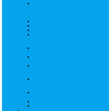
Внесение изменений в решение о выпуске
акций, в Документ, содержащий условия
размещения ценных бумаг, в Проспект
ценных бумаг
Биржевые облигации
Приобретение публичного статуса АО
Прекращение публичного статуса ПАО
Добровольное предложение/обязательное
предложение, требование о выкупе ценных
бумаг
Консолидации 100% акций закрытого
акционерного общества
Подготовка и подача ходатайств и
уведомлений в ФАС России
Функции корпоративного секретаря, в том
числе на основе долгосрочного абонентского
договора
Подготовка к проведению заседания или
заочного голосования для принятия общим
собранием акционеров решения
Внесение изменений, актуализация данных
в ЕГРЮЛ
Казначейские акции, их реализация
Тематический мастер-класс
Выплата дивидендов