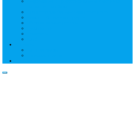
Информация о профессиональном участнике
рынка ценных бумаг
Бухгалтерская (финансовая) отчетность
Размер собственных средств
Обслуживаемые реестры
Публикации
Реквизиты
Клуб НР
Контакты
Наши филиалы
Трансфер-агенты
Прейскуранты