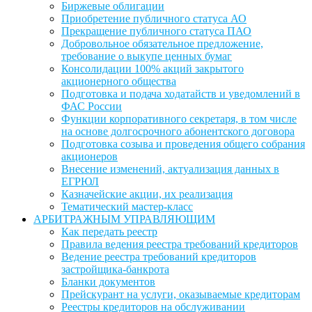
Биржевые облигации
Приобретение публичного статуса АО
Прекращение публичного статуса ПАО
Добровольное обязательное предложение,
требование о выкупе ценных бумаг
Консолидации 100% акций закрытого
акционерного общества
Подготовка и подача ходатайств и уведомлений в
ФАС России
Функции корпоративного секретаря, в том числе
на основе долгосрочного абонентского договора
Подготовка созыва и проведения общего собрания
акционеров
Внесение изменений, актуализация данных в
ЕГРЮЛ
Казначейские акции, их реализация
Тематический мастер-класс
АРБИТРАЖНЫМ УПРАВЛЯЮЩИМ
Как передать реестр
Правила ведения реестра требований кредиторов
Ведение реестра требований кредиторов
застройщика-банкрота
Бланки документов
Прейскурант на услуги, оказываемые кредиторам
Реестры кредиторов на обслуживании