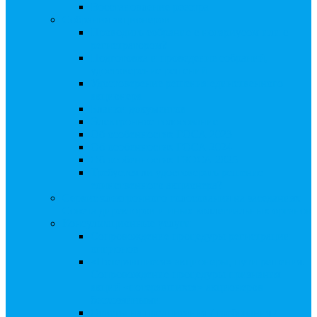
Восстановление реестра
Собрания акционеров
Проводить собрание с нотариусом или с
регистратором?
Подготовка и проведение собраний,
удостоверение решений
Удостоверение решения единственного
акционера
Бланки документов
Электронное голосование
Об особенностях ГОСА 2023
Об особенностях ГОСА 2024
Об особенностях ГЗОСА 2025
Требуется ли удостоверять решение
единственного акционера?
Сервис электронного голосования на заседаниях
Совета директоров и иных коллегиальных органов
Консультационные услуги
Сопровождение процедуры регистрации
опционов
«Потерявшиеся» акционеры, пути решения.
Сопровождение процедуры признания
акций «потерявшихся» акционеров
бесхозяйными
Ответы на предписания / требования /