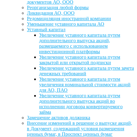
документов АО, ООО
Реорганизация любой формы
Ликвидация АО, ООО
Редомициляция иностранной компании
Уменьшение уставного капитала АО
Уставный капитал
Увеличение уставного капитала путем
дополнительного выпуска акций,
размещаемого с использованием
инвестиционной платформы
Увеличение уставного капитала путем
закрытой или открытой подписки
Увеличение уставного капитала путем зачета
денежных требований
Увеличение уставного капитала путем
увеличения номинальной стоимости акций
для АО, ПАО
Увеличение уставного капитала путем
дополнительного выпуска акций во
исполнении договора конвертируемого
займа
Замещение активов должника
Внесение изменений в решение о выпуске акций,
в Документ, содержащий условия размещения
ценных бумаг, в Проспект ценных бумаг