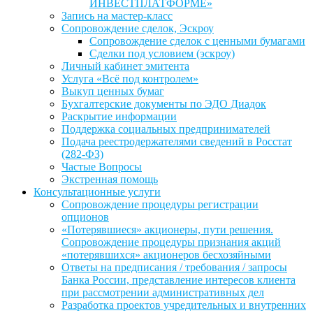
ИНВЕСТПЛАТФОРМЕ»
Запись на мастер-класс
Сопровождение сделок, Эскроу
Сопровождение сделок с ценными бумагами
Сделки под условием (эскроу)
Личный кабинет эмитента
Услуга «Всё под контролем»
Выкуп ценных бумаг
Бухгалтерские документы по ЭДО Диадок
Раскрытие информации
Поддержка социальных предпринимателей
Подача реестродержателями сведений в Росстат
(282-ФЗ)
Частые Вопросы
Экстренная помощь
Консультационные услуги
Сопровождение процедуры регистрации
опционов
«Потерявшиеся» акционеры, пути решения.
Сопровождение процедуры признания акций
«потерявшихся» акционеров бесхозяйными
Ответы на предписания / требования / запросы
Банка России, представление интересов клиента
при рассмотрении административных дел
Разработка проектов учредительных и внутренних