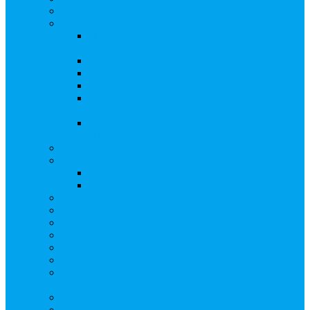
Бланки документов
Регистрация выпусков ценных бумаг
Правила регистрации выпусков ценных
бумаг
Создать АО
Сведения о выпусках ценных бумаг
Бланки документов
Регистрация дополнительных выпусков
(Инвестиционная платформа)
Раскрытие информации о «НОВОЙ
ИНВЕСТПЛАТФОРМЕ»
Запись на мастер-класс
Сопровождение сделок, Эскроу
Сопровождение сделок с ценными бумагами
Сделки под условием (эскроу)
Личный кабинет эмитента
Услуга «Всё под контролем»
Выкуп ценных бумаг
Бухгалтерские документы по ЭДО Диадок
Раскрытие информации
Поддержка социальных предпринимателей
Подача реестродержателями сведений в Росстат
(282-ФЗ)
Частые Вопросы
Экстренная помощь