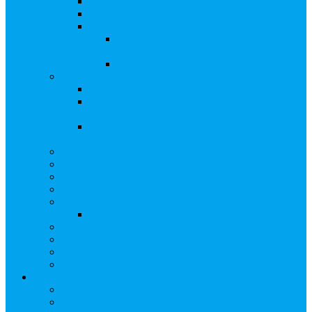
Сверка с номинальным держателем
Электронное голосование
Сопровождение сделок, Эскроу
Сопровождение сделок с ценными
бумагами
Сделки под условием (эскроу)
Выплата дивидендов
Общие правила выплаты дивидендов
Что делать, если дивиденды не были
получены вовремя
Рекомендации по заполнению банковских
реквизитов в анкете
Бланки документов
Прейскуранты
Способы оплаты
Проверка исполнения распоряжения
Собрания акционеров
Электронное голосование
Предложения/Выкупы
Раскрытие информации АО
Редомициляция иностранной компании
ЧАстые ВОпросы
О компании
Лицензии, сертификаты
Политика обработки персональных данных