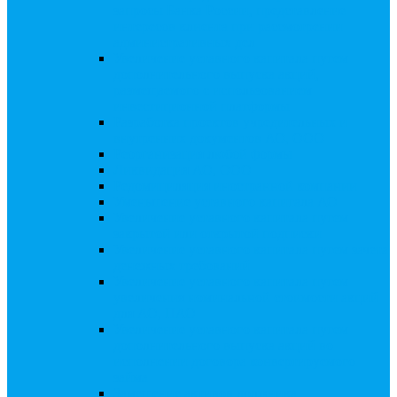
запросы Банка России, представление
интересов клиента при рассмотрении
административных дел
Увеличение уставного капитала путем
дополнительного выпуска акций,
размещаемого с использованием
инвестиционной платформы
Разработка проектов учредительных и
внутренних документов АО, ООО
Реорганизация любой формы
Ликвидация АО, ООО
Редомициляция иностранной компании
Уменьшение уставного капитала АО
Увеличение уставного капитала путем
закрытой или открытой подписки
Увеличение уставного капитала путем зачета
денежных требований
Увеличение уставного капитала путем
увеличения номинальной стоимости акций
для АО, ПАО
Увеличение уставного капитала путем
дополнительного выпуска акций во
исполнении договора конвертируемого
займа
Замещение активов должника