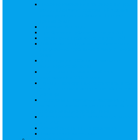
Внесение изменений в решение о выпуске
акций, в Документ, содержащий условия
размещения ценных бумаг, в Проспект
ценных бумаг
Биржевые облигации
Приобретение публичного статуса АО
Прекращение публичного статуса ПАО
Добровольное предложение/обязательное
предложение, требование о выкупе ценных
бумаг
Консолидации 100% акций закрытого
акционерного общества
Подготовка и подача ходатайств и
уведомлений в ФАС России
Функции корпоративного секретаря, в том
числе на основе долгосрочного абонентского
договора
Подготовка к проведению заседания или
заочного голосования для принятия общим
собранием акционеров решения
Внесение изменений, актуализация данных
в ЕГРЮЛ
Казначейские акции, их реализация
Тематический мастер-класс
Выплата дивидендов