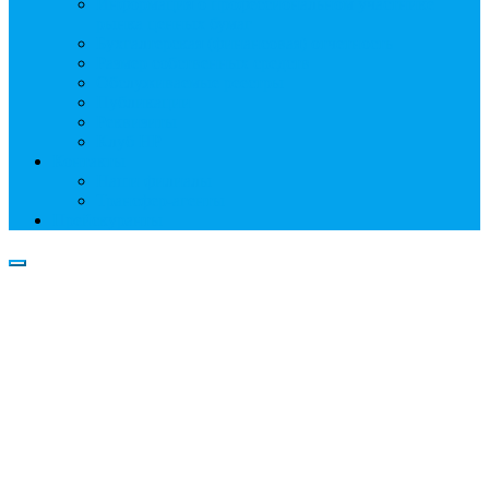
Информация о профессиональном участнике
рынка ценных бумаг
Бухгалтерская (финансовая) отчетность
Размер собственных средств
Обслуживаемые реестры
Публикации
Реквизиты
Клуб НР
Контакты
Наши филиалы
Трансфер-агенты
Прейскуранты