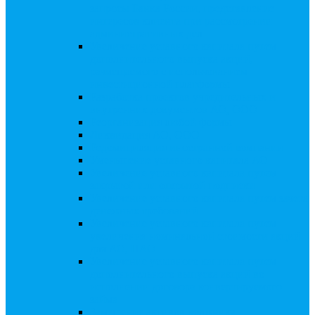
запросы Банка России, представление
интересов клиента при рассмотрении
административных дел
Увеличение уставного капитала путем
дополнительного выпуска акций,
размещаемого с использованием
инвестиционной платформы
Разработка проектов учредительных и
внутренних документов АО, ООО
Реорганизация любой формы
Ликвидация АО, ООО
Редомициляция иностранной компании
Уменьшение уставного капитала АО
Увеличение уставного капитала путем
закрытой или открытой подписки
Увеличение уставного капитала путем зачета
денежных требований
Увеличение уставного капитала путем
увеличения номинальной стоимости акций
для АО, ПАО
Увеличение уставного капитала путем
дополнительного выпуска акций во
исполнении договора конвертируемого
займа
Замещение активов должника