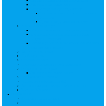
Сверка с номинальным держателем
Электронное голосование
Сопровождение сделок, Эскроу
Сопровождение сделок с ценными
бумагами
Сделки под условием (эскроу)
Выплата дивидендов
Общие правила выплаты дивидендов
Что делать, если дивиденды не были
получены вовремя
Рекомендации по заполнению банковских
реквизитов в анкете
Бланки документов
Прейскуранты
Способы оплаты
Проверка исполнения распоряжения
Собрания акционеров
Электронное голосование
Предложения/Выкупы
Раскрытие информации АО
Редомициляция иностранной компании
ЧАстые ВОпросы
О компании
Лицензии, сертификаты
Политика обработки персональных данных