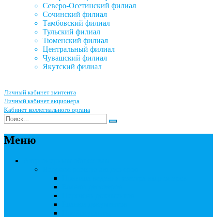
Северо-Осетинский филиал
Сочинский филиал
Тамбовский филиал
Тульский филиал
Тюменский филиал
Центральный филиал
Чувашский филиал
Якутский филиал
Личный кабинет эмитента
Личный кабинет акционера
Кабинет коллегиального органа
Меню
Акционерным обществам
Ведение реестра акционеров
Правила ведения реестра акционеров
Бланки договоров
Перечень документов
Бланки документов
Прейскуранты