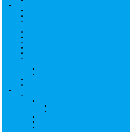
Арбитражным управляющим
Как передать реестр
Правила ведения реестра требований кредиторов
Ведение реестра требований кредиторов
застройщика-банкрота
Бланки документов
Прейскурант на услуги, оказываемые кредиторам
Реестры кредиторов на обслуживании
Замещение активов должника
Корпоративный наставник
Корпоративный секретарь на этапах процедуры
банкротства
Акционерное общество
Общество с ограниченной ответственностью
Полезные ссылки
Спецвыпуск журнала «Рынок ценных бумаг»
Держателям акций
Оказываемые услуги
Проведение операций в реестре
Правила ведения реестра акционеров
Клиентам номинальных держателей
SMS-информирование
Интернет-кабинет акционера
ЭДО