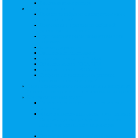
Восстановление реестра
Собрания акционеров
Проводить собрание с нотариусом или с
регистратором?
Подготовка и проведение собраний,
удостоверение решений
Удостоверение решения единственного
акционера
Бланки документов
Электронное голосование
Об особенностях ГОСА 2023
Об особенностях ГОСА 2024
Об особенностях ГЗОСА 2025
Требуется ли удостоверять решение
единственного акционера?
Сервис электронного голосования на заседаниях
Совета директоров и иных коллегиальных органов
Консультационные услуги
Сопровождение процедуры регистрации
опционов
«Потерявшиеся» акционеры, пути решения.
Сопровождение процедуры признания
акций «потерявшихся» акционеров
бесхозяйными
Ответы на предписания / требования /