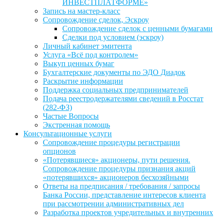
ИНВЕСТПЛАТФОРМЕ»
Запись на мастер-класс
Сопровождение сделок, Эскроу
Сопровождение сделок с ценными бумагами
Сделки под условием (эскроу)
Личный кабинет эмитента
Услуга «Всё под контролем»
Выкуп ценных бумаг
Бухгалтерские документы по ЭДО Диадок
Раскрытие информации
Поддержка социальных предпринимателей
Подача реестродержателями сведений в Росстат
(282-ФЗ)
Частые Вопросы
Экстренная помощь
Консультационные услуги
Сопровождение процедуры регистрации
опционов
«Потерявшиеся» акционеры, пути решения.
Сопровождение процедуры признания акций
«потерявшихся» акционеров бесхозяйными
Ответы на предписания / требования / запросы
Банка России, представление интересов клиента
при рассмотрении административных дел
Разработка проектов учредительных и внутренних