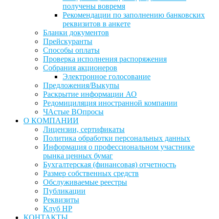
получены вовремя
Рекомендации по заполнению банковских
реквизитов в анкете
Бланки документов
Прейскуранты
Способы оплаты
Проверка исполнения распоряжения
Собрания акционеров
Электронное голосование
Предложения/Выкупы
Раскрытие информации АО
Редомициляция иностранной компании
ЧАстые ВОпросы
О КОМПАНИИ
Лицензии, сертификаты
Политика обработки персональных данных
Информация о профессиональном участнике
рынка ценных бумаг
Бухгалтерская (финансовая) отчетность
Размер собственных средств
Обслуживаемые реестры
Публикации
Реквизиты
Клуб НР
КОНТАКТЫ