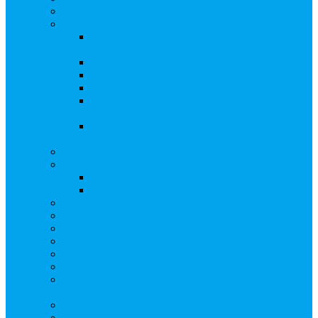
Бланки документов
Регистрация выпусков ценных бумаг
Правила регистрации выпусков ценных
бумаг
Создать АО
Сведения о выпусках ценных бумаг
Бланки документов
Регистрация дополнительных выпусков
(Инвестиционная платформа)
Раскрытие информации о «НОВОЙ
ИНВЕСТПЛАТФОРМЕ»
Запись на мастер-класс
Сопровождение сделок, Эскроу
Сопровождение сделок с ценными бумагами
Сделки под условием (эскроу)
Личный кабинет эмитента
Услуга «Всё под контролем»
Выкуп ценных бумаг
Бухгалтерские документы по ЭДО Диадок
Раскрытие информации
Поддержка социальных предпринимателей
Подача реестродержателями сведений в Росстат
(282-ФЗ)
Частые Вопросы
Экстренная помощь