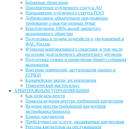
Биржевые облигации
Приобретение публичного статуса АО
Прекращение публичного статуса ПАО
Добровольное обязательное предложение,
требование о выкупе ценных бумаг
Консолидации 100% акций закрытого
акционерного общества
Подготовка и подача ходатайств и уведомлений в
ФАС России
Функции корпоративного секретаря, в том числе
на основе долгосрочного абонентского договора
Подготовка созыва и проведения общего собрания
акционеров
Внесение изменений, актуализация данных в
ЕГРЮЛ
Казначейские акции, их реализация
Тематический мастер-класс
АРБИТРАЖНЫМ УПРАВЛЯЮЩИМ
Как передать реестр
Правила ведения реестра требований кредиторов
Ведение реестра требований кредиторов
застройщика-банкрота
Бланки документов
Прейскурант на услуги, оказываемые кредиторам
Реестры кредиторов на обслуживании