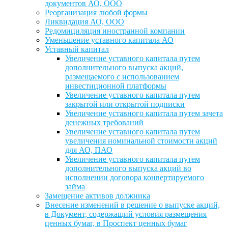
документов АО, ООО
Реорганизация любой формы
Ликвидация АО, ООО
Редомициляция иностранной компании
Уменьшение уставного капитала АО
Уставный капитал
Увеличение уставного капитала путем
дополнительного выпуска акций,
размещаемого с использованием
инвестиционной платформы
Увеличение уставного капитала путем
закрытой или открытой подписки
Увеличение уставного капитала путем зачета
денежных требований
Увеличение уставного капитала путем
увеличения номинальной стоимости акций
для АО, ПАО
Увеличение уставного капитала путем
дополнительного выпуска акций во
исполнении договора конвертируемого
займа
Замещение активов должника
Внесение изменений в решение о выпуске акций,
в Документ, содержащий условия размещения
ценных бумаг, в Проспект ценных бумаг