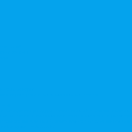
стратором?
ерение решений
нера
нного акционера?
овета директоров и иных коллегиальных органов
ионов
Сопровождение процедуры признания акций «потерявшихся» ак
сы Банка России, представление интересов клиента при рассмот
нительного выпуска акций, размещаемого с использованием ин
енних документов АО, ООО