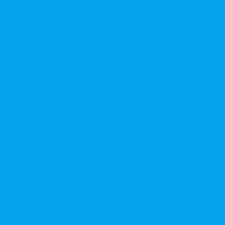
той или открытой подписки
 денежных требований
чения номинальной стоимости акций для АО, ПАО
ительного выпуска акций во исполнении договора конвертируе
ий, в Документ, содержащий условия размещения ценных бумаг,
дложение, требование о выкупе ценных бумаг
ерного общества
ий в ФАС России
ле на основе долгосрочного абонентского договора
чного голосования для принятия общим собранием акционеров р
в ЕГРЮЛ