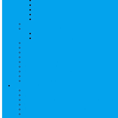
Создать АО
Сведения о выпусках ценных бумаг
Бланки документов
Регистрация дополнительных выпусков (Инв
Раскрытие информации о «НОВОЙ ИНВЕ
Запись на мастер-класс
Сопровождение сделок, Эскроу
Сопровождение сделок с ценными бумагами
Сделки под условием (эскроу)
Личный кабинет эмитента
Услуга «Всё под контролем»
Выкуп ценных бумаг
Бухгалтерские документы по ЭДО Диадок
Раскрытие информации
Поддержка социальных предпринимателей
Подача реестродержателями сведений в Росстат (28
Частые Вопросы
Экстренная помощь
Арбитражным управляющим
Как передать реестр
Правила ведения реестра требований кредиторов
Ведение реестра требований кредиторов застройщи
Бланки документов
Прейскурант на услуги, оказываемые кредиторам
Реестры кредиторов на обслуживании