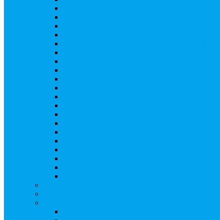
Ликвидация АО, ООО
Редомициляция иностранной компании
Уменьшение уставного капитала АО
Увеличение уставного капитала путем закры
Увеличение уставного капитала путем зачета
Увеличение уставного капитала путем увели
Увеличение уставного капитала путем дополн
Замещение активов должника
Внесение изменений в решение о выпуске акц
Биржевые облигации
Приобретение публичного статуса АО
Прекращение публичного статуса ПАО
Добровольное предложение/обязательное пре
Консолидации 100% акций закрытого акцион
Подготовка и подача ходатайств и уведомлен
Функции корпоративного секретаря, в том чис
Подготовка к проведению заседания или зао
Внесение изменений, актуализация данных 
Казначейские акции, их реализация
Тематический мастер-класс
Выплата дивидендов
Бланки документов
Регистрация выпусков ценных бумаг
Правила регистрации выпусков ценных бумаг