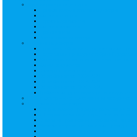
Ведение реестра акционеров
Правила ведения реестра акционеров
Бланки договоров
Перечень документов
Бланки документов
Прейскуранты
Восстановление реестра
Собрания акционеров
Проводить собрание с нотариусом или с реги
Подготовка и проведение собраний, удостов
Удостоверение решения единственного акцио
Бланки документов
Электронное голосование
Об особенностях ГОСА 2023
Об особенностях ГОСА 2024
Об особенностях ГЗОСА 2025
Требуется ли удостоверять решение единстве
Сервис электронного голосования на заседаниях С
Консультационные услуги
Сопровождение процедуры регистрации опц
«Потерявшиеся» акционеры, пути решения. 
Ответы на предписания / требования / запро
Увеличение уставного капитала путем допол
Разработка проектов учредительных и внутр
Реорганизация любой формы