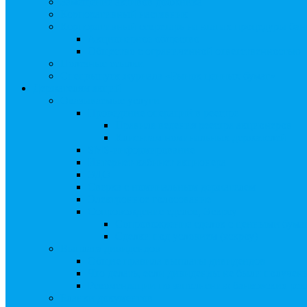
Замещение активов должника
Корпоративный наставник
Корпоративный секретарь на этапах процедуры бан
Акционерное общество
Общество с ограниченной ответственностью
Полезные ссылки
Спецвыпуск журнала «Рынок ценных бумаг»
Держателям акций
Оказываемые услуги
Проведение операций в реестре
Правила ведения реестра акционеров
Клиентам номинальных держателей
SMS-информирование
Интернет-кабинет акционера
ЭДО
Сверка с номинальным держателем
Электронное голосование
Сопровождение сделок, Эскроу
Сопровождение сделок с ценными бума
Сделки под условием (эскроу)
Выплата дивидендов
Общие правила выплаты дивидендов
Что делать, если дивиденды не были получен
Рекомендации по заполнению банковских рекв
Бланки документов