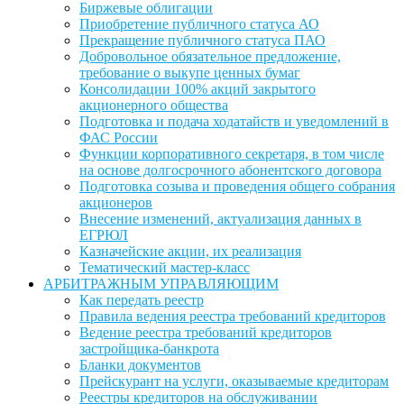
Биржевые облигации
Приобретение публичного статуса АО
Прекращение публичного статуса ПАО
Добровольное обязательное предложение,
требование о выкупе ценных бумаг
Консолидации 100% акций закрытого
акционерного общества
Подготовка и подача ходатайств и уведомлений в
ФАС России
Функции корпоративного секретаря, в том числе
на основе долгосрочного абонентского договора
Подготовка созыва и проведения общего собрания
акционеров
Внесение изменений, актуализация данных в
ЕГРЮЛ
Казначейские акции, их реализация
Тематический мастер-класс
АРБИТРАЖНЫМ УПРАВЛЯЮЩИМ
Как передать реестр
Правила ведения реестра требований кредиторов
Ведение реестра требований кредиторов
застройщика-банкрота
Бланки документов
Прейскурант на услуги, оказываемые кредиторам
Реестры кредиторов на обслуживании