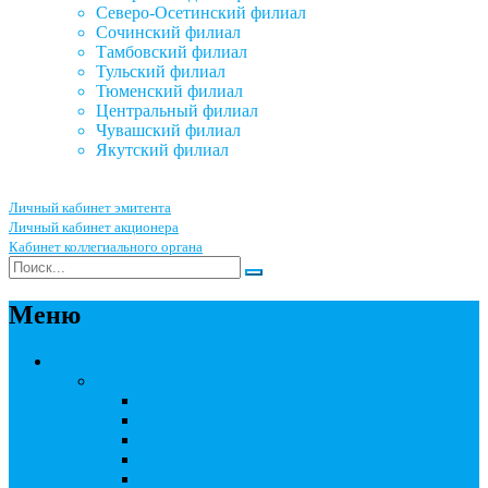
Северо-Осетинский филиал
Сочинский филиал
Тамбовский филиал
Тульский филиал
Тюменский филиал
Центральный филиал
Чувашский филиал
Якутский филиал
Личный кабинет эмитента
Личный кабинет акционера
Кабинет коллегиального органа
Меню
Акционерным обществам
Ведение реестра акционеров
Правила ведения реестра акционеров
Бланки договоров
Перечень документов
Бланки документов
Прейскуранты