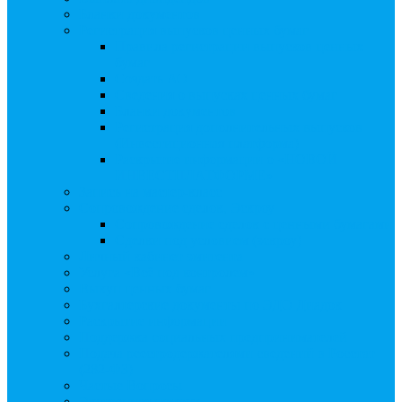
Бланки документов
Регистрация выпусков ценных бумаг
Правила регистрации выпусков ценных
бумаг
Создать АО
Сведения о выпусках ценных бумаг
Бланки документов
Регистрация дополнительных выпусков
(Инвестиционная платформа)
Раскрытие информации о «НОВОЙ
ИНВЕСТПЛАТФОРМЕ»
Запись на мастер-класс
Сопровождение сделок, Эскроу
Сопровождение сделок с ценными бумагами
Сделки под условием (эскроу)
Личный кабинет эмитента
Услуга «Всё под контролем»
Выкуп ценных бумаг
Бухгалтерские документы по ЭДО Диадок
Раскрытие информации
Поддержка социальных предпринимателей
Подача реестродержателями сведений в Росстат
(282-ФЗ)
Частые Вопросы
Экстренная помощь