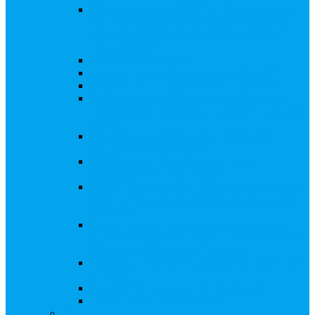
Внесение изменений в решение о выпуске
акций, в Документ, содержащий условия
размещения ценных бумаг, в Проспект
ценных бумаг
Биржевые облигации
Приобретение публичного статуса АО
Прекращение публичного статуса ПАО
Добровольное предложение/обязательное
предложение, требование о выкупе ценных
бумаг
Консолидации 100% акций закрытого
акционерного общества
Подготовка и подача ходатайств и
уведомлений в ФАС России
Функции корпоративного секретаря, в том
числе на основе долгосрочного абонентского
договора
Подготовка к проведению заседания или
заочного голосования для принятия общим
собранием акционеров решения
Внесение изменений, актуализация данных
в ЕГРЮЛ
Казначейские акции, их реализация
Тематический мастер-класс
Выплата дивидендов