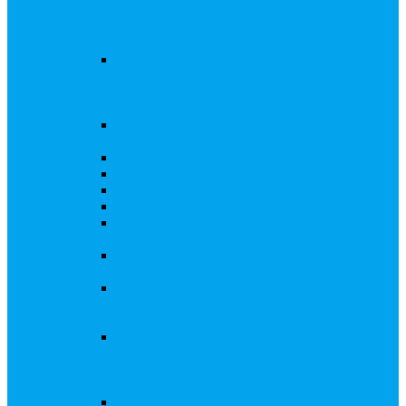
запросы Банка России, представление
интересов клиента при рассмотрении
административных дел
Увеличение уставного капитала путем
дополнительного выпуска акций,
размещаемого с использованием
инвестиционной платформы
Разработка проектов учредительных и
внутренних документов АО, ООО
Реорганизация любой формы
Ликвидация АО, ООО
Редомициляция иностранной компании
Уменьшение уставного капитала АО
Увеличение уставного капитала путем
закрытой или открытой подписки
Увеличение уставного капитала путем зачета
денежных требований
Увеличение уставного капитала путем
увеличения номинальной стоимости акций
для АО, ПАО
Увеличение уставного капитала путем
дополнительного выпуска акций во
исполнении договора конвертируемого
займа
Замещение активов должника