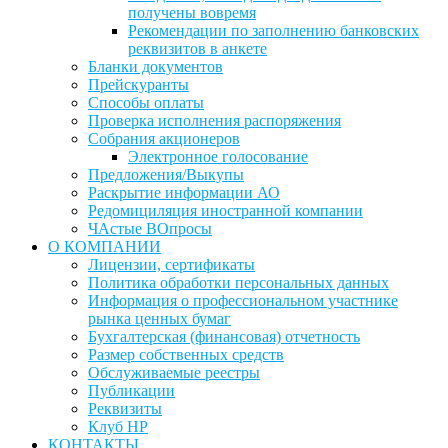
получены вовремя
Рекомендации по заполнению банковских
реквизитов в анкете
Бланки документов
Прейскуранты
Способы оплаты
Проверка исполнения распоряжения
Собрания акционеров
Электронное голосование
Предложения/Выкупы
Раскрытие информации АО
Редомициляция иностранной компании
ЧАстые ВОпросы
О КОМПАНИИ
Лицензии, сертификаты
Политика обработки персональных данных
Информация о профессиональном участнике
рынка ценных бумаг
Бухгалтерская (финансовая) отчетность
Размер собственных средств
Обслуживаемые реестры
Публикации
Реквизиты
Клуб НР
КОНТАКТЫ