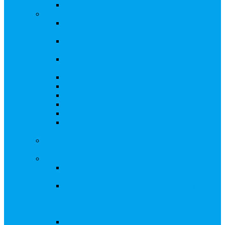
Восстановление реестра
Собрания акционеров
Проводить собрание с нотариусом или с
регистратором?
Подготовка и проведение собраний,
удостоверение решений
Удостоверение решения единственного
акционера
Бланки документов
Электронное голосование
Об особенностях ГОСА 2023
Об особенностях ГОСА 2024
Об особенностях ГЗОСА 2025
Требуется ли удостоверять решение
единственного акционера?
Сервис электронного голосования на заседаниях
Совета директоров и иных коллегиальных органов
Консультационные услуги
Сопровождение процедуры регистрации
опционов
«Потерявшиеся» акционеры, пути решения.
Сопровождение процедуры признания
акций «потерявшихся» акционеров
бесхозяйными
Ответы на предписания / требования /