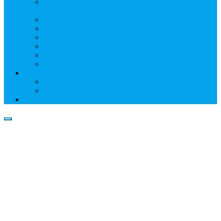
Информация о профессиональном участнике
рынка ценных бумаг
Бухгалтерская (финансовая) отчетность
Размер собственных средств
Обслуживаемые реестры
Публикации
Реквизиты
Клуб НР
Контакты
Наши филиалы
Трансфер-агенты
Прейскуранты