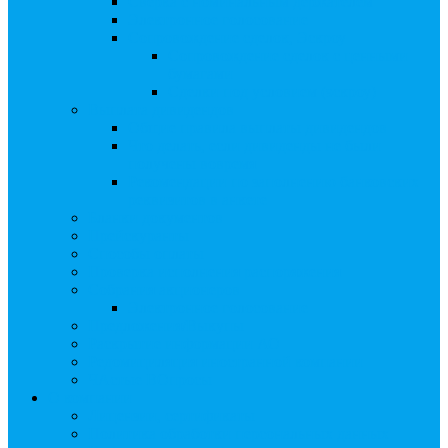
Сверка с номинальным держателем
Электронное голосование
Сопровождение сделок, Эскроу
Сопровождение сделок с ценными
бумагами
Сделки под условием (эскроу)
Выплата дивидендов
Общие правила выплаты дивидендов
Что делать, если дивиденды не были
получены вовремя
Рекомендации по заполнению банковских
реквизитов в анкете
Бланки документов
Прейскуранты
Способы оплаты
Проверка исполнения распоряжения
Собрания акционеров
Электронное голосование
Предложения/Выкупы
Раскрытие информации АО
Редомициляция иностранной компании
ЧАстые ВОпросы
О компании
Лицензии, сертификаты
Политика обработки персональных данных