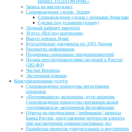
ИНВЕСТПЛАТФОРМЕ»
Запись на мастер-класс
Сопровождение сделок, Эскроу
Сопровождение сделок с ценными бумагами
Сделки под условием (эскроу)
Личный кабинет эмитента
Услуга «Всё под контролем»
Выкуп ценных бумаг
Бухгалтерские документы по ЭДО Диадок
Раскрытие информации
Поддержка социальных предпринимателей
Подача реестродержателями сведений в Росстат
(282-ФЗ)
Частые Вопросы
Экстренная помощь
Консультационные услуги
Сопровождение процедуры регистрации
опционов
«Потерявшиеся» акционеры, пути решения.
Сопровождение процедуры признания акций
«потерявшихся» акционеров бесхозяйными
Ответы на предписания / требования / запросы
Банка России, представление интересов клиента
при рассмотрении административных дел
Разработка проектов учредительных и внутренних