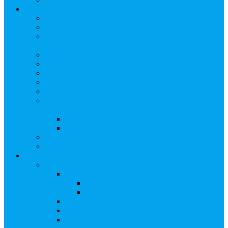
Арбитражным управляющим
Как передать реестр
Правила ведения реестра требований кредиторов
Ведение реестра требований кредиторов
застройщика-банкрота
Бланки документов
Прейскурант на услуги, оказываемые кредиторам
Реестры кредиторов на обслуживании
Замещение активов должника
Корпоративный наставник
Корпоративный секретарь на этапах процедуры
банкротства
Акционерное общество
Общество с ограниченной ответственностью
Полезные ссылки
Спецвыпуск журнала «Рынок ценных бумаг»
Держателям акций
Оказываемые услуги
Проведение операций в реестре
Правила ведения реестра акционеров
Клиентам номинальных держателей
SMS-информирование
Интернет-кабинет акционера
ЭДО