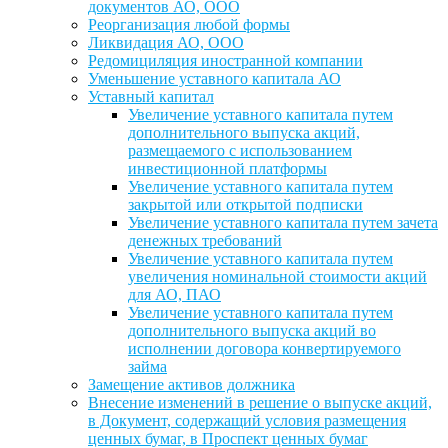
документов АО, ООО
Реорганизация любой формы
Ликвидация АО, ООО
Редомициляция иностранной компании
Уменьшение уставного капитала АО
Уставный капитал
Увеличение уставного капитала путем
дополнительного выпуска акций,
размещаемого с использованием
инвестиционной платформы
Увеличение уставного капитала путем
закрытой или открытой подписки
Увеличение уставного капитала путем зачета
денежных требований
Увеличение уставного капитала путем
увеличения номинальной стоимости акций
для АО, ПАО
Увеличение уставного капитала путем
дополнительного выпуска акций во
исполнении договора конвертируемого
займа
Замещение активов должника
Внесение изменений в решение о выпуске акций,
в Документ, содержащий условия размещения
ценных бумаг, в Проспект ценных бумаг