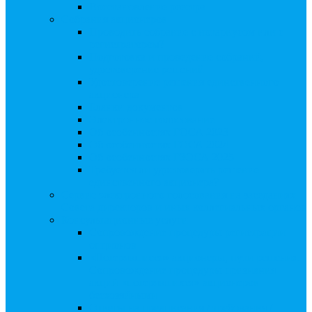
Восстановление реестра
Собрания акционеров
Проводить собрание с нотариусом или с
регистратором?
Подготовка и проведение собраний,
удостоверение решений
Удостоверение решения единственного
акционера
Бланки документов
Электронное голосование
Об особенностях ГОСА 2023
Об особенностях ГОСА 2024
Об особенностях ГЗОСА 2025
Требуется ли удостоверять решение
единственного акционера?
Сервис электронного голосования на заседаниях
Совета директоров и иных коллегиальных органов
Консультационные услуги
Сопровождение процедуры регистрации
опционов
«Потерявшиеся» акционеры, пути решения.
Сопровождение процедуры признания
акций «потерявшихся» акционеров
бесхозяйными
Ответы на предписания / требования /