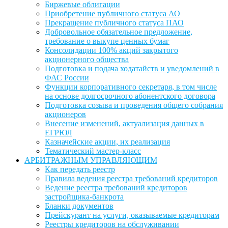
Биржевые облигации
Приобретение публичного статуса АО
Прекращение публичного статуса ПАО
Добровольное обязательное предложение,
требование о выкупе ценных бумаг
Консолидации 100% акций закрытого
акционерного общества
Подготовка и подача ходатайств и уведомлений в
ФАС России
Функции корпоративного секретаря, в том числе
на основе долгосрочного абонентского договора
Подготовка созыва и проведения общего собрания
акционеров
Внесение изменений, актуализация данных в
ЕГРЮЛ
Казначейские акции, их реализация
Тематический мастер-класс
АРБИТРАЖНЫМ УПРАВЛЯЮЩИМ
Как передать реестр
Правила ведения реестра требований кредиторов
Ведение реестра требований кредиторов
застройщика-банкрота
Бланки документов
Прейскурант на услуги, оказываемые кредиторам
Реестры кредиторов на обслуживании