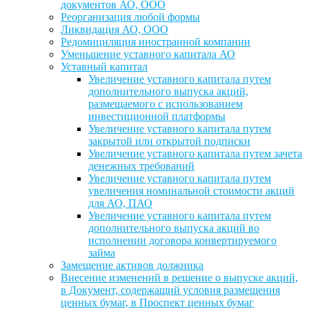
документов АО, ООО
Реорганизация любой формы
Ликвидация АО, ООО
Редомициляция иностранной компании
Уменьшение уставного капитала АО
Уставный капитал
Увеличение уставного капитала путем
дополнительного выпуска акций,
размещаемого с использованием
инвестиционной платформы
Увеличение уставного капитала путем
закрытой или открытой подписки
Увеличение уставного капитала путем зачета
денежных требований
Увеличение уставного капитала путем
увеличения номинальной стоимости акций
для АО, ПАО
Увеличение уставного капитала путем
дополнительного выпуска акций во
исполнении договора конвертируемого
займа
Замещение активов должника
Внесение изменений в решение о выпуске акций,
в Документ, содержащий условия размещения
ценных бумаг, в Проспект ценных бумаг