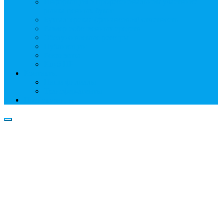
Информация о профессиональном участнике
рынка ценных бумаг
Бухгалтерская (финансовая) отчетность
Размер собственных средств
Обслуживаемые реестры
Публикации
Реквизиты
Клуб НР
Контакты
Наши филиалы
Трансфер-агенты
Прейскуранты