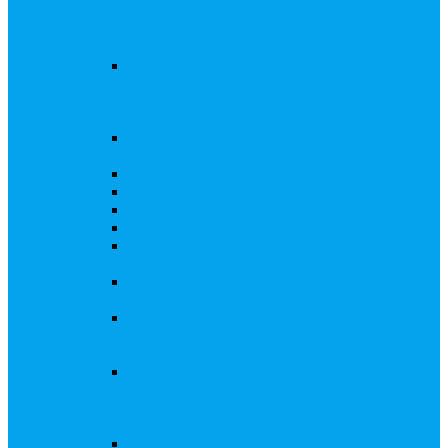
запросы Банка России, представление
интересов клиента при рассмотрении
административных дел
Увеличение уставного капитала путем
дополнительного выпуска акций,
размещаемого с использованием
инвестиционной платформы
Разработка проектов учредительных и
внутренних документов АО, ООО
Реорганизация любой формы
Ликвидация АО, ООО
Редомициляция иностранной компании
Уменьшение уставного капитала АО
Увеличение уставного капитала путем
закрытой или открытой подписки
Увеличение уставного капитала путем зачета
денежных требований
Увеличение уставного капитала путем
увеличения номинальной стоимости акций
для АО, ПАО
Увеличение уставного капитала путем
дополнительного выпуска акций во
исполнении договора конвертируемого
займа
Замещение активов должника