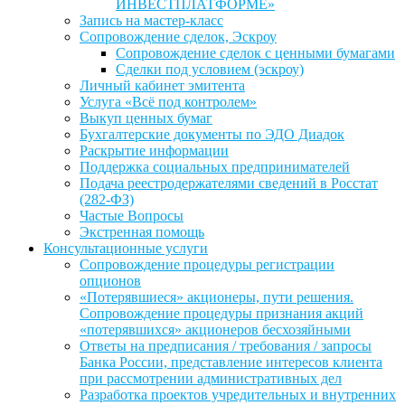
ИНВЕСТПЛАТФОРМЕ»
Запись на мастер-класс
Сопровождение сделок, Эскроу
Сопровождение сделок с ценными бумагами
Сделки под условием (эскроу)
Личный кабинет эмитента
Услуга «Всё под контролем»
Выкуп ценных бумаг
Бухгалтерские документы по ЭДО Диадок
Раскрытие информации
Поддержка социальных предпринимателей
Подача реестродержателями сведений в Росстат
(282-ФЗ)
Частые Вопросы
Экстренная помощь
Консультационные услуги
Сопровождение процедуры регистрации
опционов
«Потерявшиеся» акционеры, пути решения.
Сопровождение процедуры признания акций
«потерявшихся» акционеров бесхозяйными
Ответы на предписания / требования / запросы
Банка России, представление интересов клиента
при рассмотрении административных дел
Разработка проектов учредительных и внутренних