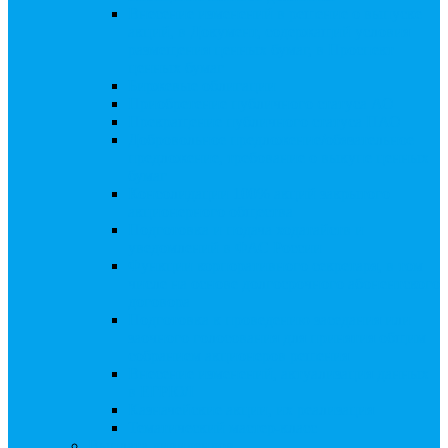
Внесение изменений в решение о выпуске
акций, в Документ, содержащий условия
размещения ценных бумаг, в Проспект
ценных бумаг
Биржевые облигации
Приобретение публичного статуса АО
Прекращение публичного статуса ПАО
Добровольное предложение/обязательное
предложение, требование о выкупе ценных
бумаг
Консолидации 100% акций закрытого
акционерного общества
Подготовка и подача ходатайств и
уведомлений в ФАС России
Функции корпоративного секретаря, в том
числе на основе долгосрочного абонентского
договора
Подготовка к проведению заседания или
заочного голосования для принятия общим
собранием акционеров решения
Внесение изменений, актуализация данных
в ЕГРЮЛ
Казначейские акции, их реализация
Тематический мастер-класс
Выплата дивидендов