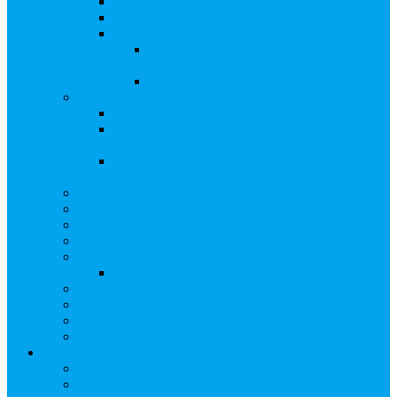
Сверка с номинальным держателем
Электронное голосование
Сопровождение сделок, Эскроу
Сопровождение сделок с ценными
бумагами
Сделки под условием (эскроу)
Выплата дивидендов
Общие правила выплаты дивидендов
Что делать, если дивиденды не были
получены вовремя
Рекомендации по заполнению банковских
реквизитов в анкете
Бланки документов
Прейскуранты
Способы оплаты
Проверка исполнения распоряжения
Собрания акционеров
Электронное голосование
Предложения/Выкупы
Раскрытие информации АО
Редомициляция иностранной компании
ЧАстые ВОпросы
О компании
Лицензии, сертификаты
Политика обработки персональных данных