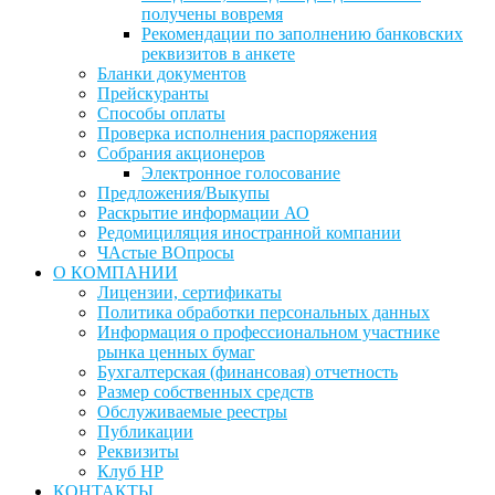
получены вовремя
Рекомендации по заполнению банковских
реквизитов в анкете
Бланки документов
Прейскуранты
Способы оплаты
Проверка исполнения распоряжения
Собрания акционеров
Электронное голосование
Предложения/Выкупы
Раскрытие информации АО
Редомициляция иностранной компании
ЧАстые ВОпросы
О КОМПАНИИ
Лицензии, сертификаты
Политика обработки персональных данных
Информация о профессиональном участнике
рынка ценных бумаг
Бухгалтерская (финансовая) отчетность
Размер собственных средств
Обслуживаемые реестры
Публикации
Реквизиты
Клуб НР
КОНТАКТЫ