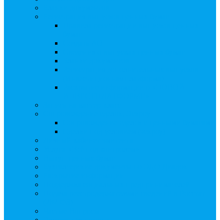
Бланки документов
Регистрация выпусков ценных бумаг
Правила регистрации выпусков ценных
бумаг
Создать АО
Сведения о выпусках ценных бумаг
Бланки документов
Регистрация дополнительных выпусков
(Инвестиционная платформа)
Раскрытие информации о «НОВОЙ
ИНВЕСТПЛАТФОРМЕ»
Запись на мастер-класс
Сопровождение сделок, Эскроу
Сопровождение сделок с ценными бумагами
Сделки под условием (эскроу)
Личный кабинет эмитента
Услуга «Всё под контролем»
Выкуп ценных бумаг
Бухгалтерские документы по ЭДО Диадок
Раскрытие информации
Поддержка социальных предпринимателей
Подача реестродержателями сведений в Росстат
(282-ФЗ)
Частые Вопросы
Экстренная помощь