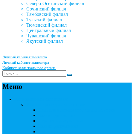
Северо-Осетинский филиал
Сочинский филиал
Тамбовский филиал
Тульский филиал
Тюменский филиал
Центральный филиал
Чувашский филиал
Якутский филиал
Личный кабинет эмитента
Личный кабинет акционера
Кабинет коллегиального органа
Меню
Акционерным обществам
Ведение реестра акционеров
Правила ведения реестра акционеров
Бланки договоров
Перечень документов
Бланки документов
Прейскуранты