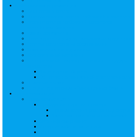
Арбитражным управляющим
Как передать реестр
Правила ведения реестра требований кредиторов
Ведение реестра требований кредиторов
застройщика-банкрота
Бланки документов
Прейскурант на услуги, оказываемые кредиторам
Реестры кредиторов на обслуживании
Замещение активов должника
Корпоративный наставник
Корпоративный секретарь на этапах процедуры
банкротства
Акционерное общество
Общество с ограниченной ответственностью
Полезные ссылки
Спецвыпуск журнала «Рынок ценных бумаг»
Держателям акций
Оказываемые услуги
Проведение операций в реестре
Правила ведения реестра акционеров
Клиентам номинальных держателей
SMS-информирование
Интернет-кабинет акционера
ЭДО