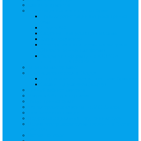
Бланки документов
Регистрация выпусков ценных бумаг
Правила регистрации выпусков ценных
бумаг
Создать АО
Сведения о выпусках ценных бумаг
Бланки документов
Регистрация дополнительных выпусков
(Инвестиционная платформа)
Раскрытие информации о «НОВОЙ
ИНВЕСТПЛАТФОРМЕ»
Запись на мастер-класс
Сопровождение сделок, Эскроу
Сопровождение сделок с ценными бумагами
Сделки под условием (эскроу)
Личный кабинет эмитента
Услуга «Всё под контролем»
Выкуп ценных бумаг
Бухгалтерские документы по ЭДО Диадок
Раскрытие информации
Поддержка социальных предпринимателей
Подача реестродержателями сведений в Росстат
(282-ФЗ)
Частые Вопросы
Экстренная помощь