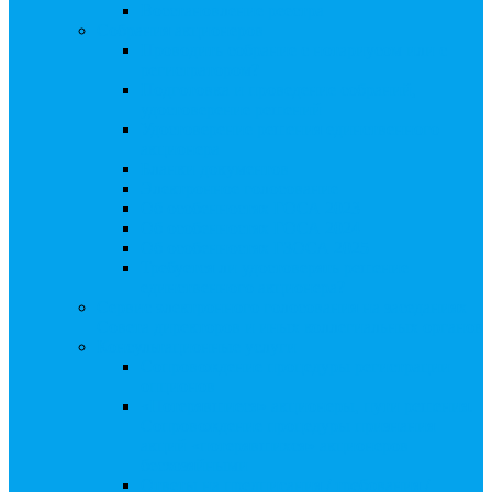
Восстановление реестра
Собрания акционеров
Проводить собрание с нотариусом или с
регистратором?
Подготовка и проведение собраний,
удостоверение решений
Удостоверение решения единственного
акционера
Бланки документов
Электронное голосование
Об особенностях ГОСА 2023
Об особенностях ГОСА 2024
Об особенностях ГЗОСА 2025
Требуется ли удостоверять решение
единственного акционера?
Сервис электронного голосования на заседаниях
Совета директоров и иных коллегиальных органов
Консультационные услуги
Сопровождение процедуры регистрации
опционов
«Потерявшиеся» акционеры, пути решения.
Сопровождение процедуры признания
акций «потерявшихся» акционеров
бесхозяйными
Ответы на предписания / требования /