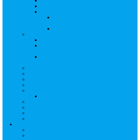
Сверка с номинальным держателем
Электронное голосование
Сопровождение сделок, Эскроу
Сопровождение сделок с ценными
бумагами
Сделки под условием (эскроу)
Выплата дивидендов
Общие правила выплаты дивидендов
Что делать, если дивиденды не были
получены вовремя
Рекомендации по заполнению банковских
реквизитов в анкете
Бланки документов
Прейскуранты
Способы оплаты
Проверка исполнения распоряжения
Собрания акционеров
Электронное голосование
Предложения/Выкупы
Раскрытие информации АО
Редомициляция иностранной компании
ЧАстые ВОпросы
О компании
Лицензии, сертификаты
Политика обработки персональных данных