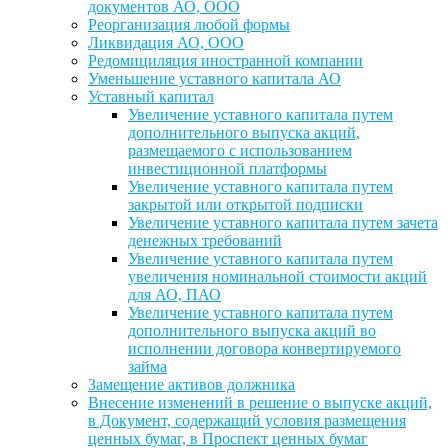
документов АО, ООО
Реорганизация любой формы
Ликвидация АО, ООО
Редомициляция иностранной компании
Уменьшение уставного капитала АО
Уставный капитал
Увеличение уставного капитала путем
дополнительного выпуска акций,
размещаемого с использованием
инвестиционной платформы
Увеличение уставного капитала путем
закрытой или открытой подписки
Увеличение уставного капитала путем зачета
денежных требований
Увеличение уставного капитала путем
увеличения номинальной стоимости акций
для АО, ПАО
Увеличение уставного капитала путем
дополнительного выпуска акций во
исполнении договора конвертируемого
займа
Замещение активов должника
Внесение изменений в решение о выпуске акций,
в Документ, содержащий условия размещения
ценных бумаг, в Проспект ценных бумаг