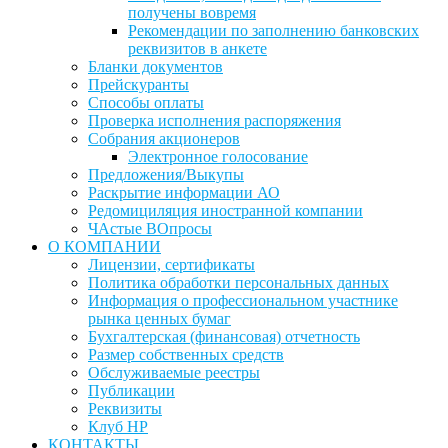
получены вовремя
Рекомендации по заполнению банковских
реквизитов в анкете
Бланки документов
Прейскуранты
Способы оплаты
Проверка исполнения распоряжения
Собрания акционеров
Электронное голосование
Предложения/Выкупы
Раскрытие информации АО
Редомициляция иностранной компании
ЧАстые ВОпросы
О КОМПАНИИ
Лицензии, сертификаты
Политика обработки персональных данных
Информация о профессиональном участнике
рынка ценных бумаг
Бухгалтерская (финансовая) отчетность
Размер собственных средств
Обслуживаемые реестры
Публикации
Реквизиты
Клуб НР
КОНТАКТЫ