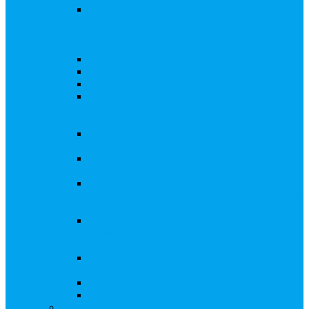
Внесение изменений в решение о выпуске
акций, в Документ, содержащий условия
размещения ценных бумаг, в Проспект
ценных бумаг
Биржевые облигации
Приобретение публичного статуса АО
Прекращение публичного статуса ПАО
Добровольное предложение/обязательное
предложение, требование о выкупе ценных
бумаг
Консолидации 100% акций закрытого
акционерного общества
Подготовка и подача ходатайств и
уведомлений в ФАС России
Функции корпоративного секретаря, в том
числе на основе долгосрочного абонентского
договора
Подготовка к проведению заседания или
заочного голосования для принятия общим
собранием акционеров решения
Внесение изменений, актуализация данных
в ЕГРЮЛ
Казначейские акции, их реализация
Тематический мастер-класс
Выплата дивидендов