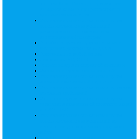
запросы Банка России, представление
интересов клиента при рассмотрении
административных дел
Увеличение уставного капитала путем
дополнительного выпуска акций,
размещаемого с использованием
инвестиционной платформы
Разработка проектов учредительных и
внутренних документов АО, ООО
Реорганизация любой формы
Ликвидация АО, ООО
Редомициляция иностранной компании
Уменьшение уставного капитала АО
Увеличение уставного капитала путем
закрытой или открытой подписки
Увеличение уставного капитала путем зачета
денежных требований
Увеличение уставного капитала путем
увеличения номинальной стоимости акций
для АО, ПАО
Увеличение уставного капитала путем
дополнительного выпуска акций во
исполнении договора конвертируемого
займа
Замещение активов должника