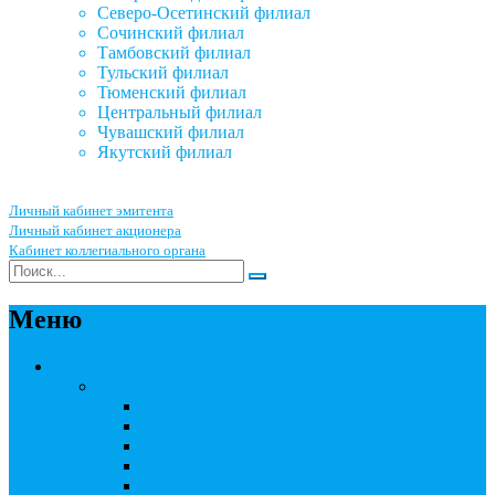
Северо-Осетинский филиал
Сочинский филиал
Тамбовский филиал
Тульский филиал
Тюменский филиал
Центральный филиал
Чувашский филиал
Якутский филиал
Личный кабинет эмитента
Личный кабинет акционера
Кабинет коллегиального органа
Меню
Акционерным обществам
Ведение реестра акционеров
Правила ведения реестра акционеров
Бланки договоров
Перечень документов
Бланки документов
Прейскуранты