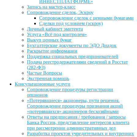
ИНВЕСТПЛАТФОРМЕ»
Запись на мастер-класс
Сопровождение сделок, Эскроу
Сопровождение сделок с ценными бумагами
Сделки под условием (эскроу)
Личный кабинет эмитента
Услуга «Всё под контролем»
Выкуп ценных бумаг
Бухгалтерские документы по ЭДО Диадок
Раскрытие информации
Поддержка социальных предпринимателей
Подача реестродержателями сведений в Росстат
(282-ФЗ)
Частые Вопросы
Экстренная помощь
Консультационные услуги
Сопровождение процедуры регистрации
опционов
«Потерявшиеся» акционеры, пути решения.
Сопровождение процедуры признания акций
«потерявшихся» акционеров бесхозяйными
Ответы на предписания / требования / запросы
Банка России, представление интересов клиента
при рассмотрении административных дел
Разработка проектов учредительных и внутренних