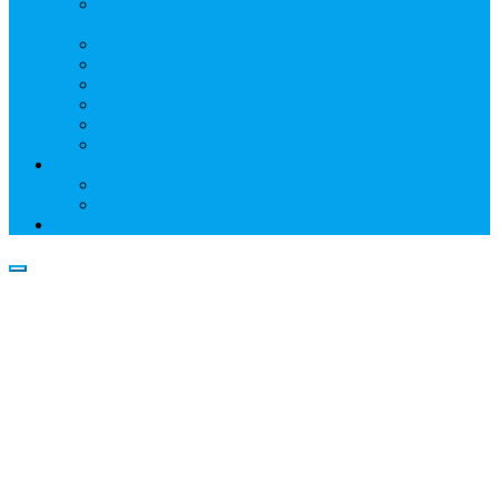
Информация о профессиональном участнике
рынка ценных бумаг
Бухгалтерская (финансовая) отчетность
Размер собственных средств
Обслуживаемые реестры
Публикации
Реквизиты
Клуб НР
Контакты
Наши филиалы
Трансфер-агенты
Прейскуранты