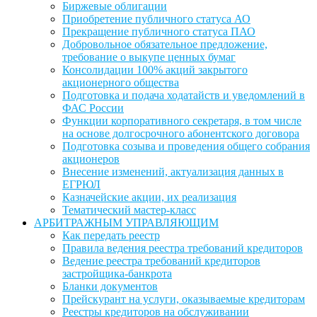
Биржевые облигации
Приобретение публичного статуса АО
Прекращение публичного статуса ПАО
Добровольное обязательное предложение,
требование о выкупе ценных бумаг
Консолидации 100% акций закрытого
акционерного общества
Подготовка и подача ходатайств и уведомлений в
ФАС России
Функции корпоративного секретаря, в том числе
на основе долгосрочного абонентского договора
Подготовка созыва и проведения общего собрания
акционеров
Внесение изменений, актуализация данных в
ЕГРЮЛ
Казначейские акции, их реализация
Тематический мастер-класс
АРБИТРАЖНЫМ УПРАВЛЯЮЩИМ
Как передать реестр
Правила ведения реестра требований кредиторов
Ведение реестра требований кредиторов
застройщика-банкрота
Бланки документов
Прейскурант на услуги, оказываемые кредиторам
Реестры кредиторов на обслуживании