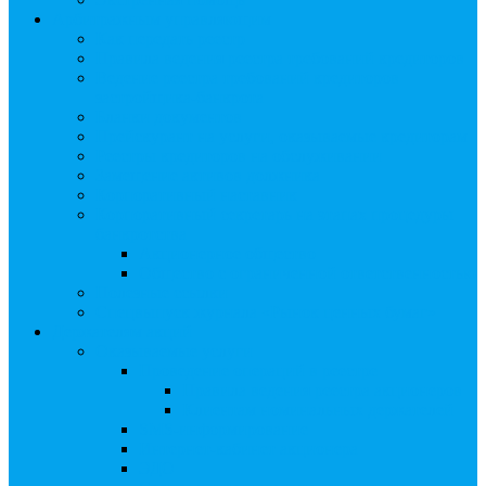
Арбитражным управляющим
Как передать реестр
Правила ведения реестра требований кредиторов
Ведение реестра требований кредиторов
застройщика-банкрота
Бланки документов
Прейскурант на услуги, оказываемые кредиторам
Реестры кредиторов на обслуживании
Замещение активов должника
Корпоративный наставник
Корпоративный секретарь на этапах процедуры
банкротства
Акционерное общество
Общество с ограниченной ответственностью
Полезные ссылки
Спецвыпуск журнала «Рынок ценных бумаг»
Держателям акций
Оказываемые услуги
Проведение операций в реестре
Правила ведения реестра акционеров
Клиентам номинальных держателей
SMS-информирование
Интернет-кабинет акционера
ЭДО