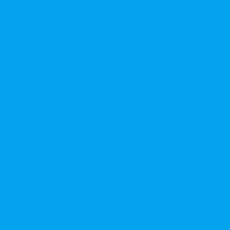
той или открытой подписки
 денежных требований
чения номинальной стоимости акций для АО, ПАО
ительного выпуска акций во исполнении договора конвертируе
ий, в Документ, содержащий условия размещения ценных бумаг,
дложение, требование о выкупе ценных бумаг
ерного общества
ий в ФАС России
ле на основе долгосрочного абонентского договора
чного голосования для принятия общим собранием акционеров р
в ЕГРЮЛ