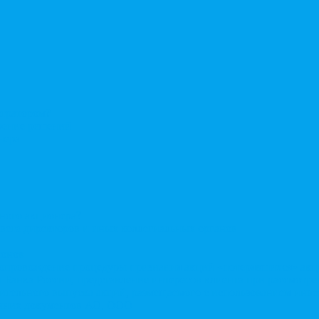
стратором?
ерение решений
нера
нного акционера?
овета директоров и иных коллегиальных органов
ионов
Сопровождение процедуры признания акций «потерявшихся» ак
сы Банка России, представление интересов клиента при рассмот
нительного выпуска акций, размещаемого с использованием ин
енних документов АО, ООО