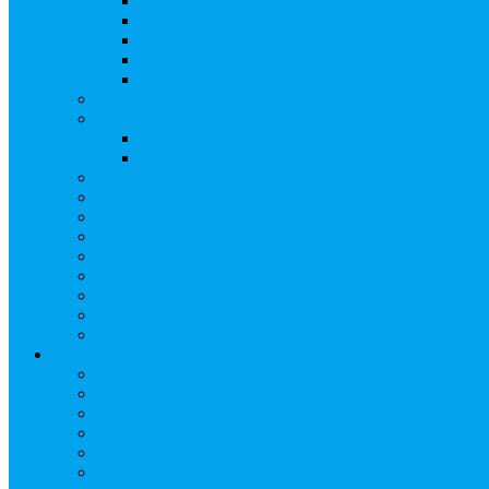
Создать АО
Сведения о выпусках ценных бумаг
Бланки документов
Регистрация дополнительных выпусков (Инв
Раскрытие информации о «НОВОЙ ИНВЕ
Запись на мастер-класс
Сопровождение сделок, Эскроу
Сопровождение сделок с ценными бумагами
Сделки под условием (эскроу)
Личный кабинет эмитента
Услуга «Всё под контролем»
Выкуп ценных бумаг
Бухгалтерские документы по ЭДО Диадок
Раскрытие информации
Поддержка социальных предпринимателей
Подача реестродержателями сведений в Росстат (28
Частые Вопросы
Экстренная помощь
Арбитражным управляющим
Как передать реестр
Правила ведения реестра требований кредиторов
Ведение реестра требований кредиторов застройщи
Бланки документов
Прейскурант на услуги, оказываемые кредиторам
Реестры кредиторов на обслуживании