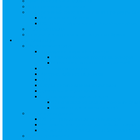
Замещение активов должника
Корпоративный наставник
Корпоративный секретарь на этапах процедуры бан
Акционерное общество
Общество с ограниченной ответственностью
Полезные ссылки
Спецвыпуск журнала «Рынок ценных бумаг»
Держателям акций
Оказываемые услуги
Проведение операций в реестре
Правила ведения реестра акционеров
Клиентам номинальных держателей
SMS-информирование
Интернет-кабинет акционера
ЭДО
Сверка с номинальным держателем
Электронное голосование
Сопровождение сделок, Эскроу
Сопровождение сделок с ценными бума
Сделки под условием (эскроу)
Выплата дивидендов
Общие правила выплаты дивидендов
Что делать, если дивиденды не были получен
Рекомендации по заполнению банковских рекв
Бланки документов