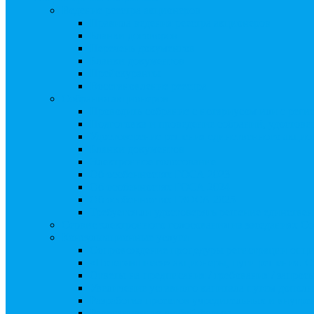
Ведение реестра акционеров
Правила ведения реестра акционеров
Бланки договоров
Перечень документов
Бланки документов
Прейскуранты
Восстановление реестра
Собрания акционеров
Проводить собрание с нотариусом или с реги
Подготовка и проведение собраний, удостов
Удостоверение решения единственного акцио
Бланки документов
Электронное голосование
Об особенностях ГОСА 2023
Об особенностях ГОСА 2024
Об особенностях ГЗОСА 2025
Требуется ли удостоверять решение единстве
Сервис электронного голосования на заседаниях С
Консультационные услуги
Сопровождение процедуры регистрации опц
«Потерявшиеся» акционеры, пути решения. 
Ответы на предписания / требования / запро
Увеличение уставного капитала путем допол
Разработка проектов учредительных и внутр
Реорганизация любой формы