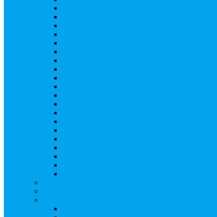
Ликвидация АО, ООО
Редомициляция иностранной компании
Уменьшение уставного капитала АО
Увеличение уставного капитала путем закры
Увеличение уставного капитала путем зачета
Увеличение уставного капитала путем увели
Увеличение уставного капитала путем дополн
Замещение активов должника
Внесение изменений в решение о выпуске акц
Биржевые облигации
Приобретение публичного статуса АО
Прекращение публичного статуса ПАО
Добровольное предложение/обязательное пре
Консолидации 100% акций закрытого акцион
Подготовка и подача ходатайств и уведомлен
Функции корпоративного секретаря, в том чис
Подготовка к проведению заседания или зао
Внесение изменений, актуализация данных 
Казначейские акции, их реализация
Тематический мастер-класс
Выплата дивидендов
Бланки документов
Регистрация выпусков ценных бумаг
Правила регистрации выпусков ценных бумаг