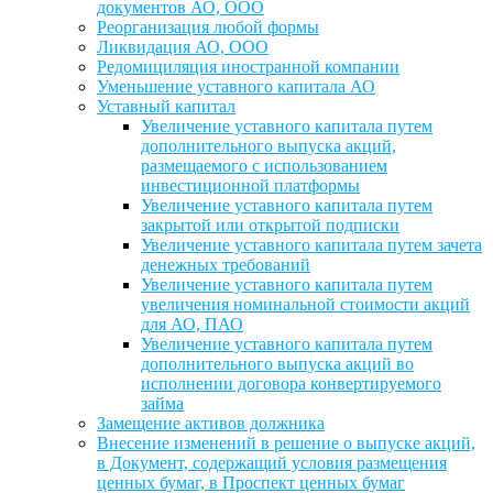
документов АО, ООО
Реорганизация любой формы
Ликвидация АО, ООО
Редомициляция иностранной компании
Уменьшение уставного капитала АО
Уставный капитал
Увеличение уставного капитала путем
дополнительного выпуска акций,
размещаемого с использованием
инвестиционной платформы
Увеличение уставного капитала путем
закрытой или открытой подписки
Увеличение уставного капитала путем зачета
денежных требований
Увеличение уставного капитала путем
увеличения номинальной стоимости акций
для АО, ПАО
Увеличение уставного капитала путем
дополнительного выпуска акций во
исполнении договора конвертируемого
займа
Замещение активов должника
Внесение изменений в решение о выпуске акций,
в Документ, содержащий условия размещения
ценных бумаг, в Проспект ценных бумаг