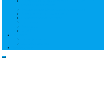
Информация о профессиональном участнике
рынка ценных бумаг
Бухгалтерская (финансовая) отчетность
Размер собственных средств
Обслуживаемые реестры
Публикации
Реквизиты
Клуб НР
Контакты
Наши филиалы
Трансфер-агенты
Прейскуранты