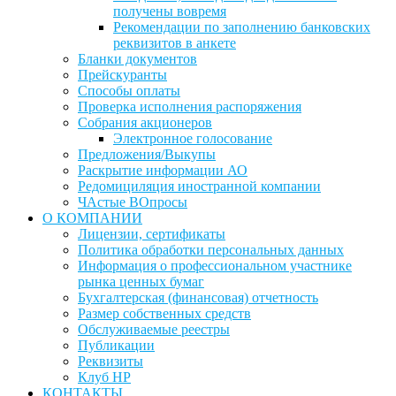
получены вовремя
Рекомендации по заполнению банковских
реквизитов в анкете
Бланки документов
Прейскуранты
Способы оплаты
Проверка исполнения распоряжения
Собрания акционеров
Электронное голосование
Предложения/Выкупы
Раскрытие информации АО
Редомициляция иностранной компании
ЧАстые ВОпросы
О КОМПАНИИ
Лицензии, сертификаты
Политика обработки персональных данных
Информация о профессиональном участнике
рынка ценных бумаг
Бухгалтерская (финансовая) отчетность
Размер собственных средств
Обслуживаемые реестры
Публикации
Реквизиты
Клуб НР
КОНТАКТЫ