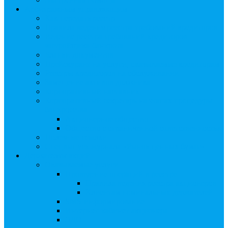
Арбитражным управляющим
Как передать реестр
Правила ведения реестра требований кредиторов
Ведение реестра требований кредиторов
застройщика-банкрота
Бланки документов
Прейскурант на услуги, оказываемые кредиторам
Реестры кредиторов на обслуживании
Замещение активов должника
Корпоративный наставник
Корпоративный секретарь на этапах процедуры
банкротства
Акционерное общество
Общество с ограниченной ответственностью
Полезные ссылки
Спецвыпуск журнала «Рынок ценных бумаг»
Держателям акций
Оказываемые услуги
Проведение операций в реестре
Правила ведения реестра акционеров
Клиентам номинальных держателей
SMS-информирование
Интернет-кабинет акционера
ЭДО