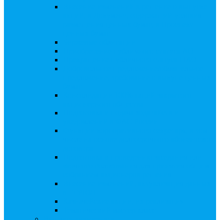
Внесение изменений в решение о выпуске
акций, в Документ, содержащий условия
размещения ценных бумаг, в Проспект
ценных бумаг
Биржевые облигации
Приобретение публичного статуса АО
Прекращение публичного статуса ПАО
Добровольное предложение/обязательное
предложение, требование о выкупе ценных
бумаг
Консолидации 100% акций закрытого
акционерного общества
Подготовка и подача ходатайств и
уведомлений в ФАС России
Функции корпоративного секретаря, в том
числе на основе долгосрочного абонентского
договора
Подготовка к проведению заседания или
заочного голосования для принятия общим
собранием акционеров решения
Внесение изменений, актуализация данных
в ЕГРЮЛ
Казначейские акции, их реализация
Тематический мастер-класс
Выплата дивидендов