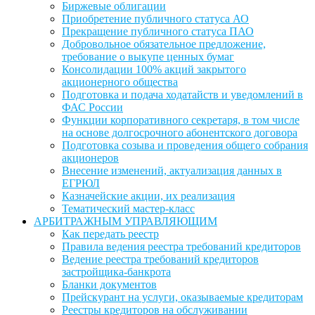
Биржевые облигации
Приобретение публичного статуса АО
Прекращение публичного статуса ПАО
Добровольное обязательное предложение,
требование о выкупе ценных бумаг
Консолидации 100% акций закрытого
акционерного общества
Подготовка и подача ходатайств и уведомлений в
ФАС России
Функции корпоративного секретаря, в том числе
на основе долгосрочного абонентского договора
Подготовка созыва и проведения общего собрания
акционеров
Внесение изменений, актуализация данных в
ЕГРЮЛ
Казначейские акции, их реализация
Тематический мастер-класс
АРБИТРАЖНЫМ УПРАВЛЯЮЩИМ
Как передать реестр
Правила ведения реестра требований кредиторов
Ведение реестра требований кредиторов
застройщика-банкрота
Бланки документов
Прейскурант на услуги, оказываемые кредиторам
Реестры кредиторов на обслуживании