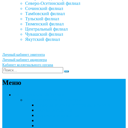
Северо-Осетинский филиал
Сочинский филиал
Тамбовский филиал
Тульский филиал
Тюменский филиал
Центральный филиал
Чувашский филиал
Якутский филиал
Личный кабинет эмитента
Личный кабинет акционера
Кабинет коллегиального органа
Меню
Акционерным обществам
Ведение реестра акционеров
Правила ведения реестра акционеров
Бланки договоров
Перечень документов
Бланки документов
Прейскуранты