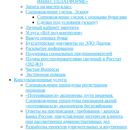
ИНВЕСТПЛАТФОРМЕ»
Запись на мастер-класс
Сопровождение сделок, Эскроу
Сопровождение сделок с ценными бумагами
Сделки под условием (эскроу)
Личный кабинет эмитента
Услуга «Всё под контролем»
Выкуп ценных бумаг
Бухгалтерские документы по ЭДО Диадок
Раскрытие информации
Поддержка социальных предпринимателей
Подача реестродержателями сведений в Росстат
(282-ФЗ)
Частые Вопросы
Экстренная помощь
Консультационные услуги
Сопровождение процедуры регистрации
опционов
«Потерявшиеся» акционеры, пути решения.
Сопровождение процедуры признания акций
«потерявшихся» акционеров бесхозяйными
Ответы на предписания / требования / запросы
Банка России, представление интересов клиента
при рассмотрении административных дел
Разработка проектов учредительных и внутренних