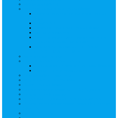
Бланки документов
Регистрация выпусков ценных бумаг
Правила регистрации выпусков ценных
бумаг
Создать АО
Сведения о выпусках ценных бумаг
Бланки документов
Регистрация дополнительных выпусков
(Инвестиционная платформа)
Раскрытие информации о «НОВОЙ
ИНВЕСТПЛАТФОРМЕ»
Запись на мастер-класс
Сопровождение сделок, Эскроу
Сопровождение сделок с ценными бумагами
Сделки под условием (эскроу)
Личный кабинет эмитента
Услуга «Всё под контролем»
Выкуп ценных бумаг
Бухгалтерские документы по ЭДО Диадок
Раскрытие информации
Поддержка социальных предпринимателей
Подача реестродержателями сведений в Росстат
(282-ФЗ)
Частые Вопросы
Экстренная помощь