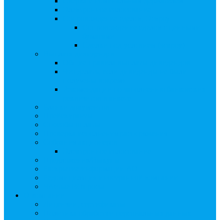
Сверка с номинальным держателем
Электронное голосование
Сопровождение сделок, Эскроу
Сопровождение сделок с ценными
бумагами
Сделки под условием (эскроу)
Выплата дивидендов
Общие правила выплаты дивидендов
Что делать, если дивиденды не были
получены вовремя
Рекомендации по заполнению банковских
реквизитов в анкете
Бланки документов
Прейскуранты
Способы оплаты
Проверка исполнения распоряжения
Собрания акционеров
Электронное голосование
Предложения/Выкупы
Раскрытие информации АО
Редомициляция иностранной компании
ЧАстые ВОпросы
О компании
Лицензии, сертификаты
Политика обработки персональных данных