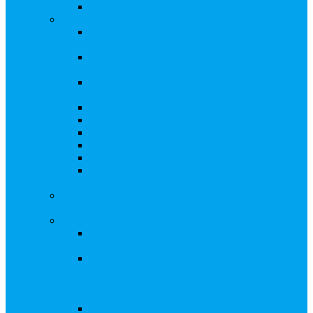
Восстановление реестра
Собрания акционеров
Проводить собрание с нотариусом или с
регистратором?
Подготовка и проведение собраний,
удостоверение решений
Удостоверение решения единственного
акционера
Бланки документов
Электронное голосование
Об особенностях ГОСА 2023
Об особенностях ГОСА 2024
Об особенностях ГЗОСА 2025
Требуется ли удостоверять решение
единственного акционера?
Сервис электронного голосования на заседаниях
Совета директоров и иных коллегиальных органов
Консультационные услуги
Сопровождение процедуры регистрации
опционов
«Потерявшиеся» акционеры, пути решения.
Сопровождение процедуры признания
акций «потерявшихся» акционеров
бесхозяйными
Ответы на предписания / требования /