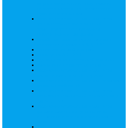
запросы Банка России, представление
интересов клиента при рассмотрении
административных дел
Увеличение уставного капитала путем
дополнительного выпуска акций,
размещаемого с использованием
инвестиционной платформы
Разработка проектов учредительных и
внутренних документов АО, ООО
Реорганизация любой формы
Ликвидация АО, ООО
Редомициляция иностранной компании
Уменьшение уставного капитала АО
Увеличение уставного капитала путем
закрытой или открытой подписки
Увеличение уставного капитала путем зачета
денежных требований
Увеличение уставного капитала путем
увеличения номинальной стоимости акций
для АО, ПАО
Увеличение уставного капитала путем
дополнительного выпуска акций во
исполнении договора конвертируемого
займа
Замещение активов должника