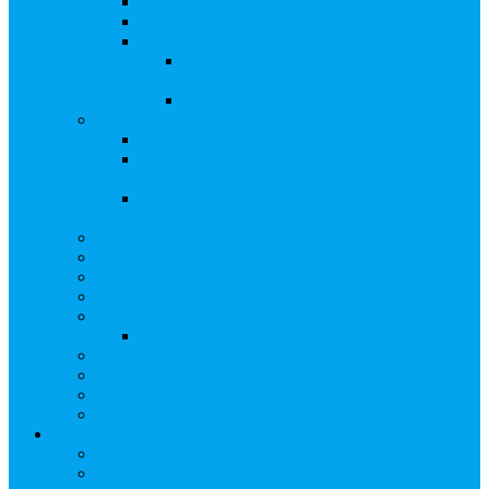
Сверка с номинальным держателем
Электронное голосование
Сопровождение сделок, Эскроу
Сопровождение сделок с ценными
бумагами
Сделки под условием (эскроу)
Выплата дивидендов
Общие правила выплаты дивидендов
Что делать, если дивиденды не были
получены вовремя
Рекомендации по заполнению банковских
реквизитов в анкете
Бланки документов
Прейскуранты
Способы оплаты
Проверка исполнения распоряжения
Собрания акционеров
Электронное голосование
Предложения/Выкупы
Раскрытие информации АО
Редомициляция иностранной компании
ЧАстые ВОпросы
О компании
Лицензии, сертификаты
Политика обработки персональных данных