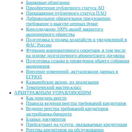
Биржевые облигации
Приобретение публичного статуса АО
Прекращение публичного статуса ПАО
Добровольное обязательное предложение,
требование о выкупе ценных бумаг
Консолидации 100% акций закрытого
акционерного общества
Подготовка и подача ходатайств и уведомлений в
ФАС России
Функции корпоративного секретаря, в том числе
на основе долгосрочного абонентского договора
Подготовка созыва и проведения общего собрания
акционеров
Внесение изменений, актуализация данных в
ЕГРЮЛ
Казначейские акции, их реализация
Тематический мастер-класс
АРБИТРАЖНЫМ УПРАВЛЯЮЩИМ
Как передать реестр
Правила ведения реестра требований кредиторов
Ведение реестра требований кредиторов
застройщика-банкрота
Бланки документов
Прейскурант на услуги, оказываемые кредиторам
Реестры кредиторов на обслуживании