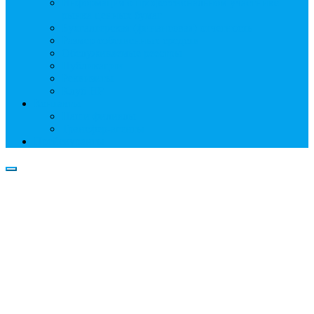
Информация о профессиональном участнике
рынка ценных бумаг
Бухгалтерская (финансовая) отчетность
Размер собственных средств
Обслуживаемые реестры
Публикации
Реквизиты
Клуб НР
Контакты
Наши филиалы
Трансфер-агенты
Прейскуранты