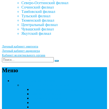
Северо-Осетинский филиал
Сочинский филиал
Тамбовский филиал
Тульский филиал
Тюменский филиал
Центральный филиал
Чувашский филиал
Якутский филиал
Личный кабинет эмитента
Личный кабинет акционера
Кабинет коллегиального органа
Меню
Акционерным обществам
Ведение реестра акционеров
Правила ведения реестра акционеров
Бланки договоров
Перечень документов
Бланки документов
Прейскуранты