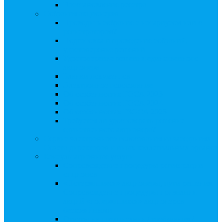
Восстановление реестра
Собрания акционеров
Проводить собрание с нотариусом или с
регистратором?
Подготовка и проведение собраний,
удостоверение решений
Удостоверение решения единственного
акционера
Бланки документов
Электронное голосование
Об особенностях ГОСА 2023
Об особенностях ГОСА 2024
Об особенностях ГЗОСА 2025
Требуется ли удостоверять решение
единственного акционера?
Сервис электронного голосования на заседаниях
Совета директоров и иных коллегиальных органов
Консультационные услуги
Сопровождение процедуры регистрации
опционов
«Потерявшиеся» акционеры, пути решения.
Сопровождение процедуры признания
акций «потерявшихся» акционеров
бесхозяйными
Ответы на предписания / требования /