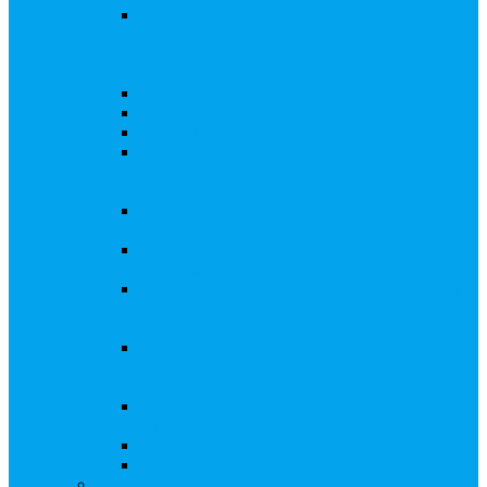
Внесение изменений в решение о выпуске
акций, в Документ, содержащий условия
размещения ценных бумаг, в Проспект
ценных бумаг
Биржевые облигации
Приобретение публичного статуса АО
Прекращение публичного статуса ПАО
Добровольное предложение/обязательное
предложение, требование о выкупе ценных
бумаг
Консолидации 100% акций закрытого
акционерного общества
Подготовка и подача ходатайств и
уведомлений в ФАС России
Функции корпоративного секретаря, в том
числе на основе долгосрочного абонентского
договора
Подготовка к проведению заседания или
заочного голосования для принятия общим
собранием акционеров решения
Внесение изменений, актуализация данных
в ЕГРЮЛ
Казначейские акции, их реализация
Тематический мастер-класс
Выплата дивидендов