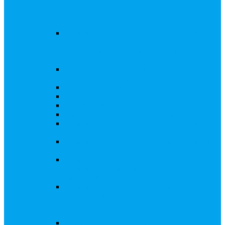
запросы Банка России, представление
интересов клиента при рассмотрении
административных дел
Увеличение уставного капитала путем
дополнительного выпуска акций,
размещаемого с использованием
инвестиционной платформы
Разработка проектов учредительных и
внутренних документов АО, ООО
Реорганизация любой формы
Ликвидация АО, ООО
Редомициляция иностранной компании
Уменьшение уставного капитала АО
Увеличение уставного капитала путем
закрытой или открытой подписки
Увеличение уставного капитала путем зачета
денежных требований
Увеличение уставного капитала путем
увеличения номинальной стоимости акций
для АО, ПАО
Увеличение уставного капитала путем
дополнительного выпуска акций во
исполнении договора конвертируемого
займа
Замещение активов должника