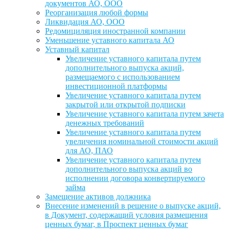
документов АО, ООО
Реорганизация любой формы
Ликвидация АО, ООО
Редомициляция иностранной компании
Уменьшение уставного капитала АО
Уставный капитал
Увеличение уставного капитала путем
дополнительного выпуска акций,
размещаемого с использованием
инвестиционной платформы
Увеличение уставного капитала путем
закрытой или открытой подписки
Увеличение уставного капитала путем зачета
денежных требований
Увеличение уставного капитала путем
увеличения номинальной стоимости акций
для АО, ПАО
Увеличение уставного капитала путем
дополнительного выпуска акций во
исполнении договора конвертируемого
займа
Замещение активов должника
Внесение изменений в решение о выпуске акций,
в Документ, содержащий условия размещения
ценных бумаг, в Проспект ценных бумаг