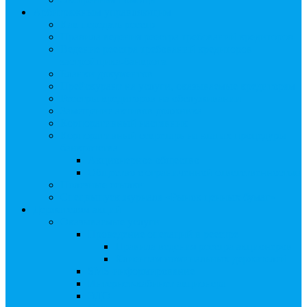
Арбитражным управляющим
Как передать реестр
Правила ведения реестра требований кредиторов
Ведение реестра требований кредиторов
застройщика-банкрота
Бланки документов
Прейскурант на услуги, оказываемые кредиторам
Реестры кредиторов на обслуживании
Замещение активов должника
Корпоративный наставник
Корпоративный секретарь на этапах процедуры
банкротства
Акционерное общество
Общество с ограниченной ответственностью
Полезные ссылки
Спецвыпуск журнала «Рынок ценных бумаг»
Держателям акций
Оказываемые услуги
Проведение операций в реестре
Правила ведения реестра акционеров
Клиентам номинальных держателей
SMS-информирование
Интернет-кабинет акционера
ЭДО