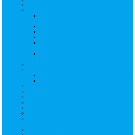
Бланки документов
Регистрация выпусков ценных бумаг
Правила регистрации выпусков ценных
бумаг
Создать АО
Сведения о выпусках ценных бумаг
Бланки документов
Регистрация дополнительных выпусков
(Инвестиционная платформа)
Раскрытие информации о «НОВОЙ
ИНВЕСТПЛАТФОРМЕ»
Запись на мастер-класс
Сопровождение сделок, Эскроу
Сопровождение сделок с ценными бумагами
Сделки под условием (эскроу)
Личный кабинет эмитента
Услуга «Всё под контролем»
Выкуп ценных бумаг
Бухгалтерские документы по ЭДО Диадок
Раскрытие информации
Поддержка социальных предпринимателей
Подача реестродержателями сведений в Росстат
(282-ФЗ)
Частые Вопросы
Экстренная помощь