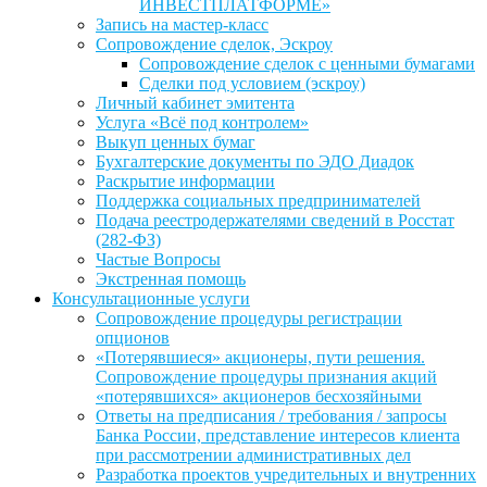
ИНВЕСТПЛАТФОРМЕ»
Запись на мастер-класс
Сопровождение сделок, Эскроу
Сопровождение сделок с ценными бумагами
Сделки под условием (эскроу)
Личный кабинет эмитента
Услуга «Всё под контролем»
Выкуп ценных бумаг
Бухгалтерские документы по ЭДО Диадок
Раскрытие информации
Поддержка социальных предпринимателей
Подача реестродержателями сведений в Росстат
(282-ФЗ)
Частые Вопросы
Экстренная помощь
Консультационные услуги
Сопровождение процедуры регистрации
опционов
«Потерявшиеся» акционеры, пути решения.
Сопровождение процедуры признания акций
«потерявшихся» акционеров бесхозяйными
Ответы на предписания / требования / запросы
Банка России, представление интересов клиента
при рассмотрении административных дел
Разработка проектов учредительных и внутренних