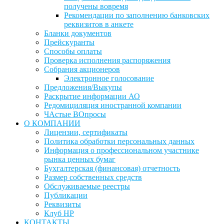
получены вовремя
Рекомендации по заполнению банковских
реквизитов в анкете
Бланки документов
Прейскуранты
Способы оплаты
Проверка исполнения распоряжения
Собрания акционеров
Электронное голосование
Предложения/Выкупы
Раскрытие информации АО
Редомициляция иностранной компании
ЧАстые ВОпросы
О КОМПАНИИ
Лицензии, сертификаты
Политика обработки персональных данных
Информация о профессиональном участнике
рынка ценных бумаг
Бухгалтерская (финансовая) отчетность
Размер собственных средств
Обслуживаемые реестры
Публикации
Реквизиты
Клуб НР
КОНТАКТЫ