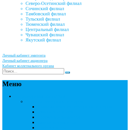
Северо-Осетинский филиал
Сочинский филиал
Тамбовский филиал
Тульский филиал
Тюменский филиал
Центральный филиал
Чувашский филиал
Якутский филиал
Личный кабинет эмитента
Личный кабинет акционера
Кабинет коллегиального органа
Меню
Акционерным обществам
Ведение реестра акционеров
Правила ведения реестра акционеров
Бланки договоров
Перечень документов
Бланки документов
Прейскуранты