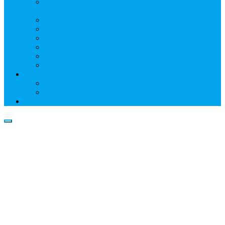
Информация о профессиональном участнике
рынка ценных бумаг
Бухгалтерская (финансовая) отчетность
Размер собственных средств
Обслуживаемые реестры
Публикации
Реквизиты
Клуб НР
Контакты
Наши филиалы
Трансфер-агенты
Прейскуранты