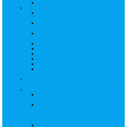
Восстановление реестра
Собрания акционеров
Проводить собрание с нотариусом или с
регистратором?
Подготовка и проведение собраний,
удостоверение решений
Удостоверение решения единственного
акционера
Бланки документов
Электронное голосование
Об особенностях ГОСА 2023
Об особенностях ГОСА 2024
Об особенностях ГЗОСА 2025
Требуется ли удостоверять решение
единственного акционера?
Сервис электронного голосования на заседаниях
Совета директоров и иных коллегиальных органов
Консультационные услуги
Сопровождение процедуры регистрации
опционов
«Потерявшиеся» акционеры, пути решения.
Сопровождение процедуры признания
акций «потерявшихся» акционеров
бесхозяйными
Ответы на предписания / требования /