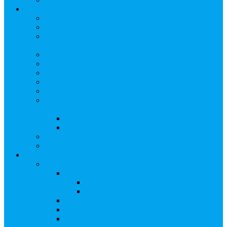
Арбитражным управляющим
Как передать реестр
Правила ведения реестра требований кредиторов
Ведение реестра требований кредиторов
застройщика-банкрота
Бланки документов
Прейскурант на услуги, оказываемые кредиторам
Реестры кредиторов на обслуживании
Замещение активов должника
Корпоративный наставник
Корпоративный секретарь на этапах процедуры
банкротства
Акционерное общество
Общество с ограниченной ответственностью
Полезные ссылки
Спецвыпуск журнала «Рынок ценных бумаг»
Держателям акций
Оказываемые услуги
Проведение операций в реестре
Правила ведения реестра акционеров
Клиентам номинальных держателей
SMS-информирование
Интернет-кабинет акционера
ЭДО