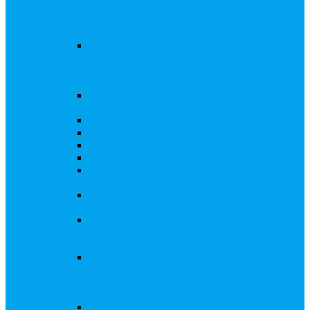
запросы Банка России, представление
интересов клиента при рассмотрении
административных дел
Увеличение уставного капитала путем
дополнительного выпуска акций,
размещаемого с использованием
инвестиционной платформы
Разработка проектов учредительных и
внутренних документов АО, ООО
Реорганизация любой формы
Ликвидация АО, ООО
Редомициляция иностранной компании
Уменьшение уставного капитала АО
Увеличение уставного капитала путем
закрытой или открытой подписки
Увеличение уставного капитала путем зачета
денежных требований
Увеличение уставного капитала путем
увеличения номинальной стоимости акций
для АО, ПАО
Увеличение уставного капитала путем
дополнительного выпуска акций во
исполнении договора конвертируемого
займа
Замещение активов должника