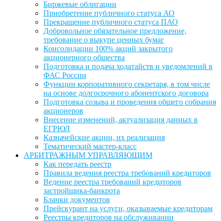
Биржевые облигации
Приобретение публичного статуса АО
Прекращение публичного статуса ПАО
Добровольное обязательное предложение,
требование о выкупе ценных бумаг
Консолидации 100% акций закрытого
акционерного общества
Подготовка и подача ходатайств и уведомлений в
ФАС России
Функции корпоративного секретаря, в том числе
на основе долгосрочного абонентского договора
Подготовка созыва и проведения общего собрания
акционеров
Внесение изменений, актуализация данных в
ЕГРЮЛ
Казначейские акции, их реализация
Тематический мастер-класс
АРБИТРАЖНЫМ УПРАВЛЯЮЩИМ
Как передать реестр
Правила ведения реестра требований кредиторов
Ведение реестра требований кредиторов
застройщика-банкрота
Бланки документов
Прейскурант на услуги, оказываемые кредиторам
Реестры кредиторов на обслуживании