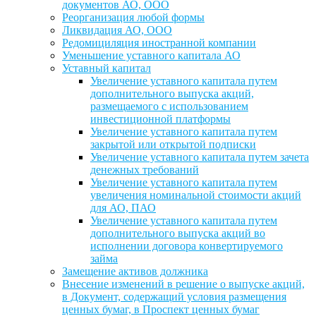
документов АО, ООО
Реорганизация любой формы
Ликвидация АО, ООО
Редомициляция иностранной компании
Уменьшение уставного капитала АО
Уставный капитал
Увеличение уставного капитала путем
дополнительного выпуска акций,
размещаемого с использованием
инвестиционной платформы
Увеличение уставного капитала путем
закрытой или открытой подписки
Увеличение уставного капитала путем зачета
денежных требований
Увеличение уставного капитала путем
увеличения номинальной стоимости акций
для АО, ПАО
Увеличение уставного капитала путем
дополнительного выпуска акций во
исполнении договора конвертируемого
займа
Замещение активов должника
Внесение изменений в решение о выпуске акций,
в Документ, содержащий условия размещения
ценных бумаг, в Проспект ценных бумаг