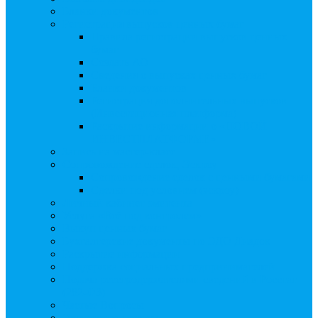
Бланки документов
Регистрация выпусков ценных бумаг
Правила регистрации выпусков ценных
бумаг
Создать АО
Сведения о выпусках ценных бумаг
Бланки документов
Регистрация дополнительных выпусков
(Инвестиционная платформа)
Раскрытие информации о «НОВОЙ
ИНВЕСТПЛАТФОРМЕ»
Запись на мастер-класс
Сопровождение сделок, Эскроу
Сопровождение сделок с ценными бумагами
Сделки под условием (эскроу)
Личный кабинет эмитента
Услуга «Всё под контролем»
Выкуп ценных бумаг
Бухгалтерские документы по ЭДО Диадок
Раскрытие информации
Поддержка социальных предпринимателей
Подача реестродержателями сведений в Росстат
(282-ФЗ)
Частые Вопросы
Экстренная помощь