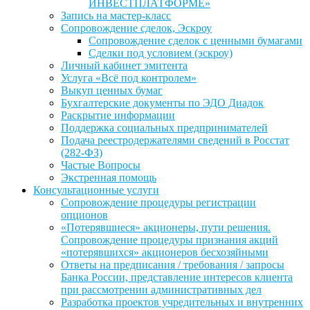
ИНВЕСТПЛАТФОРМЕ»
Запись на мастер-класс
Сопровождение сделок, Эскроу
Сопровождение сделок с ценными бумагами
Сделки под условием (эскроу)
Личный кабинет эмитента
Услуга «Всё под контролем»
Выкуп ценных бумаг
Бухгалтерские документы по ЭДО Диадок
Раскрытие информации
Поддержка социальных предпринимателей
Подача реестродержателями сведений в Росстат
(282-ФЗ)
Частые Вопросы
Экстренная помощь
Консультационные услуги
Сопровождение процедуры регистрации
опционов
«Потерявшиеся» акционеры, пути решения.
Сопровождение процедуры признания акций
«потерявшихся» акционеров бесхозяйными
Ответы на предписания / требования / запросы
Банка России, представление интересов клиента
при рассмотрении административных дел
Разработка проектов учредительных и внутренних