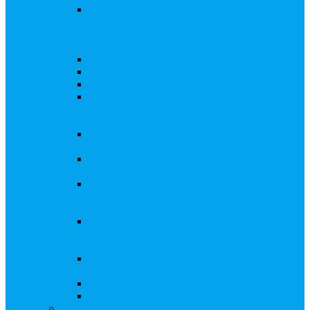
Внесение изменений в решение о выпуске
акций, в Документ, содержащий условия
размещения ценных бумаг, в Проспект
ценных бумаг
Биржевые облигации
Приобретение публичного статуса АО
Прекращение публичного статуса ПАО
Добровольное предложение/обязательное
предложение, требование о выкупе ценных
бумаг
Консолидации 100% акций закрытого
акционерного общества
Подготовка и подача ходатайств и
уведомлений в ФАС России
Функции корпоративного секретаря, в том
числе на основе долгосрочного абонентского
договора
Подготовка к проведению заседания или
заочного голосования для принятия общим
собранием акционеров решения
Внесение изменений, актуализация данных
в ЕГРЮЛ
Казначейские акции, их реализация
Тематический мастер-класс
Выплата дивидендов