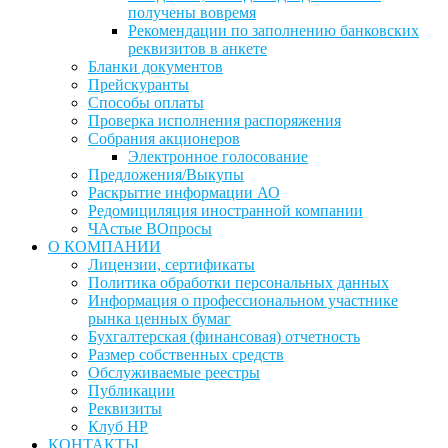
получены вовремя
Рекомендации по заполнению банковских
реквизитов в анкете
Бланки документов
Прейскуранты
Способы оплаты
Проверка исполнения распоряжения
Собрания акционеров
Электронное голосование
Предложения/Выкупы
Раскрытие информации АО
Редомициляция иностранной компании
ЧАстые ВОпросы
О КОМПАНИИ
Лицензии, сертификаты
Политика обработки персональных данных
Информация о профессиональном участнике
рынка ценных бумаг
Бухгалтерская (финансовая) отчетность
Размер собственных средств
Обслуживаемые реестры
Публикации
Реквизиты
Клуб НР
КОНТАКТЫ