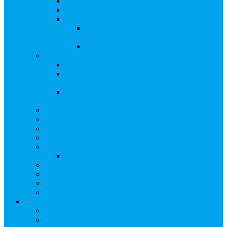
Сверка с номинальным держателем
Электронное голосование
Сопровождение сделок, Эскроу
Сопровождение сделок с ценными
бумагами
Сделки под условием (эскроу)
Выплата дивидендов
Общие правила выплаты дивидендов
Что делать, если дивиденды не были
получены вовремя
Рекомендации по заполнению банковских
реквизитов в анкете
Бланки документов
Прейскуранты
Способы оплаты
Проверка исполнения распоряжения
Собрания акционеров
Электронное голосование
Предложения/Выкупы
Раскрытие информации АО
Редомициляция иностранной компании
ЧАстые ВОпросы
О компании
Лицензии, сертификаты
Политика обработки персональных данных