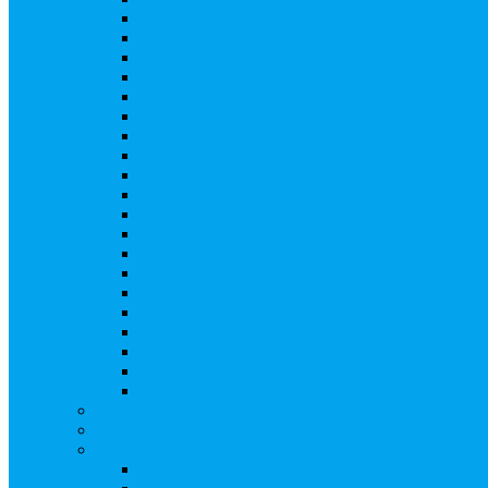
Ликвидация АО, ООО
Редомициляция иностранной компании
Уменьшение уставного капитала АО
Увеличение уставного капитала путем закры
Увеличение уставного капитала путем зачета
Увеличение уставного капитала путем увели
Увеличение уставного капитала путем дополн
Замещение активов должника
Внесение изменений в решение о выпуске акц
Биржевые облигации
Приобретение публичного статуса АО
Прекращение публичного статуса ПАО
Добровольное предложение/обязательное пре
Консолидации 100% акций закрытого акцион
Подготовка и подача ходатайств и уведомлен
Функции корпоративного секретаря, в том чис
Подготовка к проведению заседания или зао
Внесение изменений, актуализация данных 
Казначейские акции, их реализация
Тематический мастер-класс
Выплата дивидендов
Бланки документов
Регистрация выпусков ценных бумаг
Правила регистрации выпусков ценных бумаг