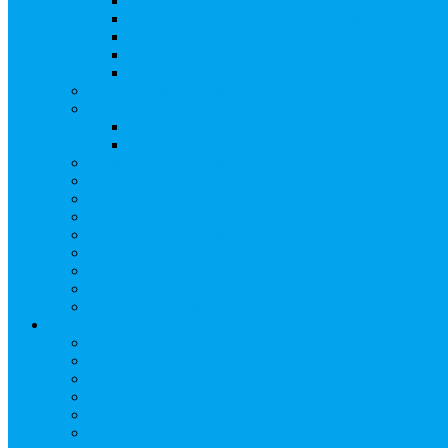
Создать АО
Сведения о выпусках ценных бумаг
Бланки документов
Регистрация дополнительных выпусков (Инв
Раскрытие информации о «НОВОЙ ИНВЕ
Запись на мастер-класс
Сопровождение сделок, Эскроу
Сопровождение сделок с ценными бумагами
Сделки под условием (эскроу)
Личный кабинет эмитента
Услуга «Всё под контролем»
Выкуп ценных бумаг
Бухгалтерские документы по ЭДО Диадок
Раскрытие информации
Поддержка социальных предпринимателей
Подача реестродержателями сведений в Росстат (28
Частые Вопросы
Экстренная помощь
Арбитражным управляющим
Как передать реестр
Правила ведения реестра требований кредиторов
Ведение реестра требований кредиторов застройщи
Бланки документов
Прейскурант на услуги, оказываемые кредиторам
Реестры кредиторов на обслуживании