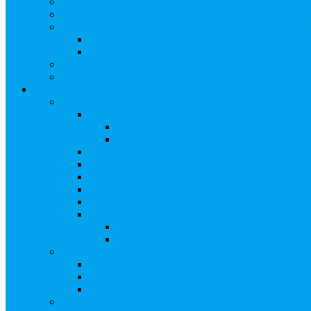
Замещение активов должника
Корпоративный наставник
Корпоративный секретарь на этапах процедуры бан
Акционерное общество
Общество с ограниченной ответственностью
Полезные ссылки
Спецвыпуск журнала «Рынок ценных бумаг»
Держателям акций
Оказываемые услуги
Проведение операций в реестре
Правила ведения реестра акционеров
Клиентам номинальных держателей
SMS-информирование
Интернет-кабинет акционера
ЭДО
Сверка с номинальным держателем
Электронное голосование
Сопровождение сделок, Эскроу
Сопровождение сделок с ценными бума
Сделки под условием (эскроу)
Выплата дивидендов
Общие правила выплаты дивидендов
Что делать, если дивиденды не были получен
Рекомендации по заполнению банковских рекв
Бланки документов