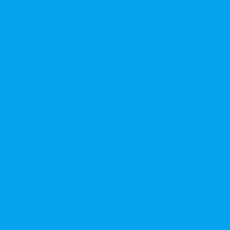
той или открытой подписки
 денежных требований
чения номинальной стоимости акций для АО, ПАО
ительного выпуска акций во исполнении договора конвертируе
ий, в Документ, содержащий условия размещения ценных бумаг,
дложение, требование о выкупе ценных бумаг
ерного общества
ий в ФАС России
ле на основе долгосрочного абонентского договора
чного голосования для принятия общим собранием акционеров р
в ЕГРЮЛ