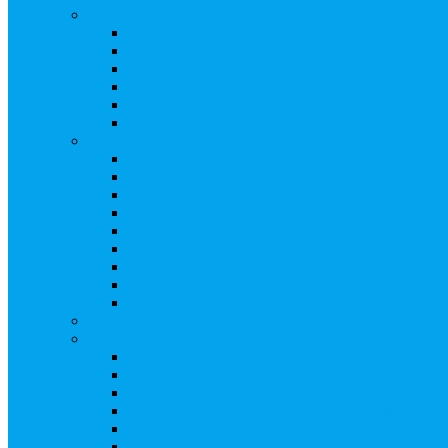
Ведение реестра акционеров
Правила ведения реестра акционеров
Бланки договоров
Перечень документов
Бланки документов
Прейскуранты
Восстановление реестра
Собрания акционеров
Проводить собрание с нотариусом или с реги
Подготовка и проведение собраний, удостов
Удостоверение решения единственного акцио
Бланки документов
Электронное голосование
Об особенностях ГОСА 2023
Об особенностях ГОСА 2024
Об особенностях ГЗОСА 2025
Требуется ли удостоверять решение единстве
Сервис электронного голосования на заседаниях С
Консультационные услуги
Сопровождение процедуры регистрации опц
«Потерявшиеся» акционеры, пути решения. 
Ответы на предписания / требования / запро
Увеличение уставного капитала путем допол
Разработка проектов учредительных и внутр
Реорганизация любой формы