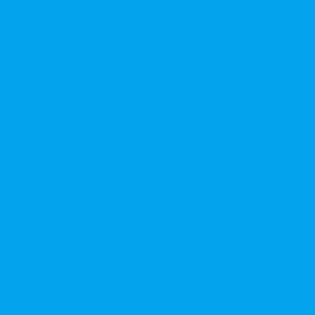
стратором?
ерение решений
нера
нного акционера?
овета директоров и иных коллегиальных органов
ионов
Сопровождение процедуры признания акций «потерявшихся» ак
сы Банка России, представление интересов клиента при рассмот
нительного выпуска акций, размещаемого с использованием ин
енних документов АО, ООО