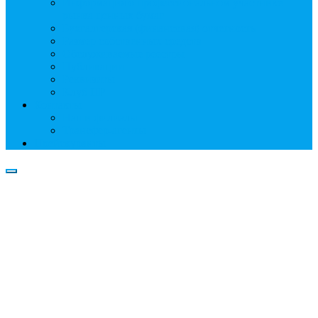
Информация о профессиональном участнике
рынка ценных бумаг
Бухгалтерская (финансовая) отчетность
Размер собственных средств
Обслуживаемые реестры
Публикации
Реквизиты
Клуб НР
Контакты
Наши филиалы
Трансфер-агенты
Прейскуранты