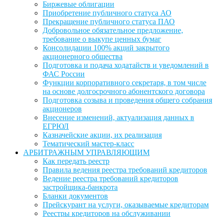
Биржевые облигации
Приобретение публичного статуса АО
Прекращение публичного статуса ПАО
Добровольное обязательное предложение,
требование о выкупе ценных бумаг
Консолидации 100% акций закрытого
акционерного общества
Подготовка и подача ходатайств и уведомлений в
ФАС России
Функции корпоративного секретаря, в том числе
на основе долгосрочного абонентского договора
Подготовка созыва и проведения общего собрания
акционеров
Внесение изменений, актуализация данных в
ЕГРЮЛ
Казначейские акции, их реализация
Тематический мастер-класс
АРБИТРАЖНЫМ УПРАВЛЯЮЩИМ
Как передать реестр
Правила ведения реестра требований кредиторов
Ведение реестра требований кредиторов
застройщика-банкрота
Бланки документов
Прейскурант на услуги, оказываемые кредиторам
Реестры кредиторов на обслуживании