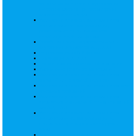
запросы Банка России, представление
интересов клиента при рассмотрении
административных дел
Увеличение уставного капитала путем
дополнительного выпуска акций,
размещаемого с использованием
инвестиционной платформы
Разработка проектов учредительных и
внутренних документов АО, ООО
Реорганизация любой формы
Ликвидация АО, ООО
Редомициляция иностранной компании
Уменьшение уставного капитала АО
Увеличение уставного капитала путем
закрытой или открытой подписки
Увеличение уставного капитала путем зачета
денежных требований
Увеличение уставного капитала путем
увеличения номинальной стоимости акций
для АО, ПАО
Увеличение уставного капитала путем
дополнительного выпуска акций во
исполнении договора конвертируемого
займа
Замещение активов должника