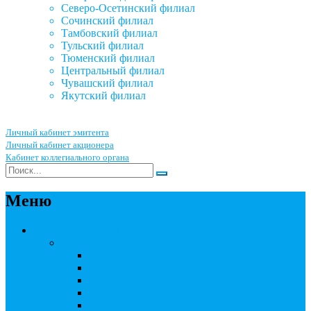
Северо-Осетинский филиал
Сочинский филиал
Тамбовский филиал
Тульский филиал
Тюменский филиал
Центральный филиал
Чувашский филиал
Якутский филиал
Личный кабинет эмитента
Личный кабинет акционера
Кабинет коллегиального органа
Меню
Акционерным обществам
Ведение реестра акционеров
Правила ведения реестра акционеров
Бланки договоров
Перечень документов
Бланки документов
Прейскуранты