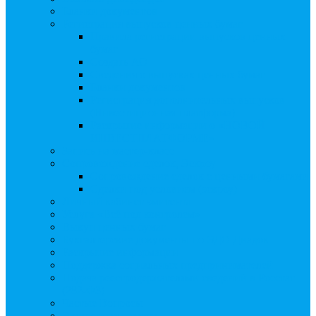
Бланки документов
Регистрация выпусков ценных бумаг
Правила регистрации выпусков ценных
бумаг
Создать АО
Сведения о выпусках ценных бумаг
Бланки документов
Регистрация дополнительных выпусков
(Инвестиционная платформа)
Раскрытие информации о «НОВОЙ
ИНВЕСТПЛАТФОРМЕ»
Запись на мастер-класс
Сопровождение сделок, Эскроу
Сопровождение сделок с ценными бумагами
Сделки под условием (эскроу)
Личный кабинет эмитента
Услуга «Всё под контролем»
Выкуп ценных бумаг
Бухгалтерские документы по ЭДО Диадок
Раскрытие информации
Поддержка социальных предпринимателей
Подача реестродержателями сведений в Росстат
(282-ФЗ)
Частые Вопросы
Экстренная помощь