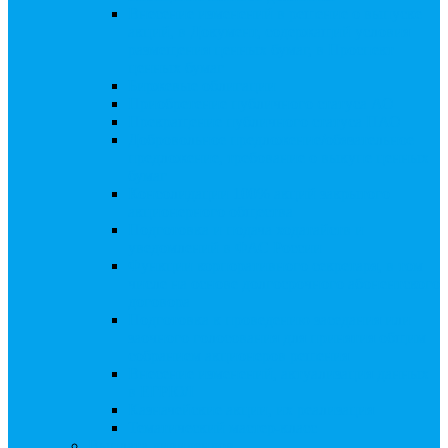
Внесение изменений в решение о выпуске
акций, в Документ, содержащий условия
размещения ценных бумаг, в Проспект
ценных бумаг
Биржевые облигации
Приобретение публичного статуса АО
Прекращение публичного статуса ПАО
Добровольное предложение/обязательное
предложение, требование о выкупе ценных
бумаг
Консолидации 100% акций закрытого
акционерного общества
Подготовка и подача ходатайств и
уведомлений в ФАС России
Функции корпоративного секретаря, в том
числе на основе долгосрочного абонентского
договора
Подготовка к проведению заседания или
заочного голосования для принятия общим
собранием акционеров решения
Внесение изменений, актуализация данных
в ЕГРЮЛ
Казначейские акции, их реализация
Тематический мастер-класс
Выплата дивидендов