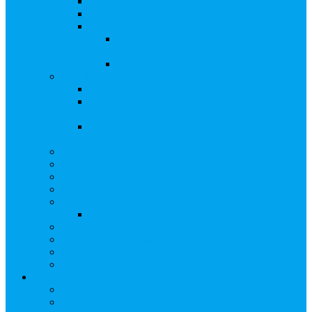
Сверка с номинальным держателем
Электронное голосование
Сопровождение сделок, Эскроу
Сопровождение сделок с ценными
бумагами
Сделки под условием (эскроу)
Выплата дивидендов
Общие правила выплаты дивидендов
Что делать, если дивиденды не были
получены вовремя
Рекомендации по заполнению банковских
реквизитов в анкете
Бланки документов
Прейскуранты
Способы оплаты
Проверка исполнения распоряжения
Собрания акционеров
Электронное голосование
Предложения/Выкупы
Раскрытие информации АО
Редомициляция иностранной компании
ЧАстые ВОпросы
О компании
Лицензии, сертификаты
Политика обработки персональных данных