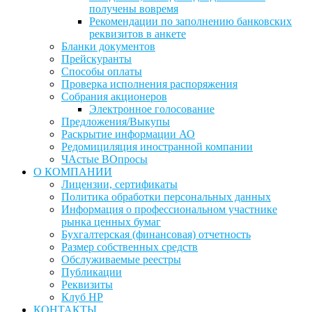
получены вовремя
Рекомендации по заполнению банковских
реквизитов в анкете
Бланки документов
Прейскуранты
Способы оплаты
Проверка исполнения распоряжения
Собрания акционеров
Электронное голосование
Предложения/Выкупы
Раскрытие информации АО
Редомициляция иностранной компании
ЧАстые ВОпросы
О КОМПАНИИ
Лицензии, сертификаты
Политика обработки персональных данных
Информация о профессиональном участнике
рынка ценных бумаг
Бухгалтерская (финансовая) отчетность
Размер собственных средств
Обслуживаемые реестры
Публикации
Реквизиты
Клуб НР
КОНТАКТЫ