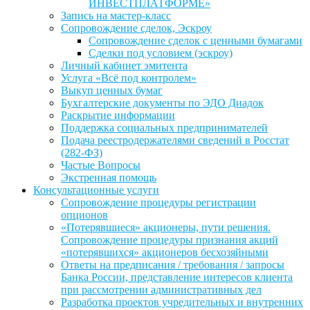
ИНВЕСТПЛАТФОРМЕ»
Запись на мастер-класс
Сопровождение сделок, Эскроу
Сопровождение сделок с ценными бумагами
Сделки под условием (эскроу)
Личный кабинет эмитента
Услуга «Всё под контролем»
Выкуп ценных бумаг
Бухгалтерские документы по ЭДО Диадок
Раскрытие информации
Поддержка социальных предпринимателей
Подача реестродержателями сведений в Росстат
(282-ФЗ)
Частые Вопросы
Экстренная помощь
Консультационные услуги
Сопровождение процедуры регистрации
опционов
«Потерявшиеся» акционеры, пути решения.
Сопровождение процедуры признания акций
«потерявшихся» акционеров бесхозяйными
Ответы на предписания / требования / запросы
Банка России, представление интересов клиента
при рассмотрении административных дел
Разработка проектов учредительных и внутренних