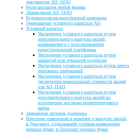
документов АО, ООО
Реорганизация любой формы
Ликвидация АО, ООО
Редомициляция иностранной компании
Уменьшение уставного капитала АО
Уставный капитал
Увеличение уставного капитала путем
дополнительного выпуска акций,
размещаемого с использованием
инвестиционной платформы
Увеличение уставного капитала путем
закрытой или открытой подписки
Увеличение уставного капитала путем зачета
денежных требований
Увеличение уставного капитала путем
увеличения номинальной стоимости акций
для АО, ПАО
Увеличение уставного капитала путем
дополнительного выпуска акций во
исполнении договора конвертируемого
займа
Замещение активов должника
Внесение изменений в решение о выпуске акций,
в Документ, содержащий условия размещения
ценных бумаг, в Проспект ценных бумаг