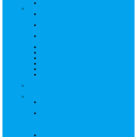
Восстановление реестра
Собрания акционеров
Проводить собрание с нотариусом или с
регистратором?
Подготовка и проведение собраний,
удостоверение решений
Удостоверение решения единственного
акционера
Бланки документов
Электронное голосование
Об особенностях ГОСА 2023
Об особенностях ГОСА 2024
Об особенностях ГЗОСА 2025
Требуется ли удостоверять решение
единственного акционера?
Сервис электронного голосования на заседаниях
Совета директоров и иных коллегиальных органов
Консультационные услуги
Сопровождение процедуры регистрации
опционов
«Потерявшиеся» акционеры, пути решения.
Сопровождение процедуры признания
акций «потерявшихся» акционеров
бесхозяйными
Ответы на предписания / требования /