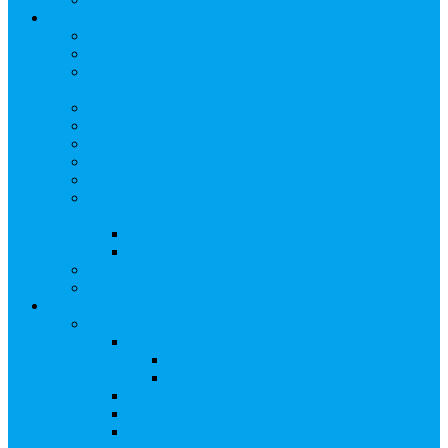
Арбитражным управляющим
Как передать реестр
Правила ведения реестра требований кредиторов
Ведение реестра требований кредиторов
застройщика-банкрота
Бланки документов
Прейскурант на услуги, оказываемые кредиторам
Реестры кредиторов на обслуживании
Замещение активов должника
Корпоративный наставник
Корпоративный секретарь на этапах процедуры
банкротства
Акционерное общество
Общество с ограниченной ответственностью
Полезные ссылки
Спецвыпуск журнала «Рынок ценных бумаг»
Держателям акций
Оказываемые услуги
Проведение операций в реестре
Правила ведения реестра акционеров
Клиентам номинальных держателей
SMS-информирование
Интернет-кабинет акционера
ЭДО