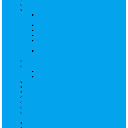
Бланки документов
Регистрация выпусков ценных бумаг
Правила регистрации выпусков ценных
бумаг
Создать АО
Сведения о выпусках ценных бумаг
Бланки документов
Регистрация дополнительных выпусков
(Инвестиционная платформа)
Раскрытие информации о «НОВОЙ
ИНВЕСТПЛАТФОРМЕ»
Запись на мастер-класс
Сопровождение сделок, Эскроу
Сопровождение сделок с ценными бумагами
Сделки под условием (эскроу)
Личный кабинет эмитента
Услуга «Всё под контролем»
Выкуп ценных бумаг
Бухгалтерские документы по ЭДО Диадок
Раскрытие информации
Поддержка социальных предпринимателей
Подача реестродержателями сведений в Росстат
(282-ФЗ)
Частые Вопросы
Экстренная помощь