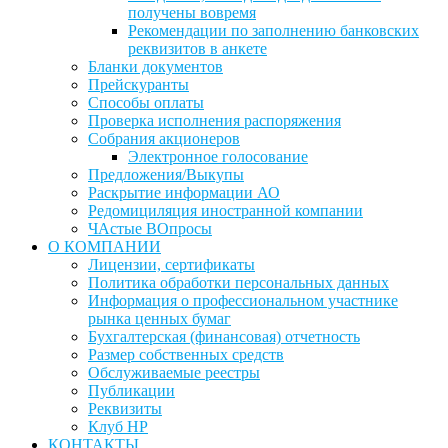
получены вовремя
Рекомендации по заполнению банковских
реквизитов в анкете
Бланки документов
Прейскуранты
Способы оплаты
Проверка исполнения распоряжения
Собрания акционеров
Электронное голосование
Предложения/Выкупы
Раскрытие информации АО
Редомициляция иностранной компании
ЧАстые ВОпросы
О КОМПАНИИ
Лицензии, сертификаты
Политика обработки персональных данных
Информация о профессиональном участнике
рынка ценных бумаг
Бухгалтерская (финансовая) отчетность
Размер собственных средств
Обслуживаемые реестры
Публикации
Реквизиты
Клуб НР
КОНТАКТЫ