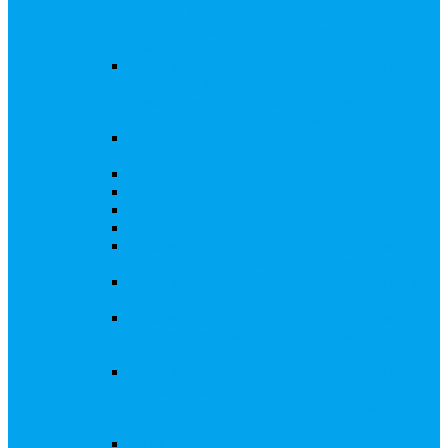
запросы Банка России, представление
интересов клиента при рассмотрении
административных дел
Увеличение уставного капитала путем
дополнительного выпуска акций,
размещаемого с использованием
инвестиционной платформы
Разработка проектов учредительных и
внутренних документов АО, ООО
Реорганизация любой формы
Ликвидация АО, ООО
Редомициляция иностранной компании
Уменьшение уставного капитала АО
Увеличение уставного капитала путем
закрытой или открытой подписки
Увеличение уставного капитала путем зачета
денежных требований
Увеличение уставного капитала путем
увеличения номинальной стоимости акций
для АО, ПАО
Увеличение уставного капитала путем
дополнительного выпуска акций во
исполнении договора конвертируемого
займа
Замещение активов должника