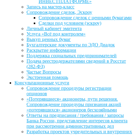
ИНВЕСТПЛАТФОРМЕ»
Запись на мастер-класс
Сопровождение сделок, Эскроу
Сопровождение сделок с ценными бумагами
Сделки под условием (эскроу)
Личный кабинет эмитента
Услуга «Всё под контролем»
Выкуп ценных бумаг
Бухгалтерские документы по ЭДО Диадок
Раскрытие информации
Поддержка социальных предпринимателей
Подача реестродержателями сведений в Росстат
(282-ФЗ)
Частые Вопросы
Экстренная помощь
Консультационные услуги
Сопровождение процедуры регистрации
опционов
«Потерявшиеся» акционеры, пути решения.
Сопровождение процедуры признания акций
«потерявшихся» акционеров бесхозяйными
Ответы на предписания / требования / запросы
Банка России, представление интересов клиента
при рассмотрении административных дел
Разработка проектов учредительных и внутренних