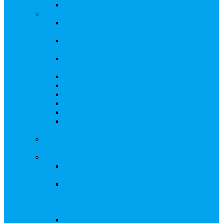
Восстановление реестра
Собрания акционеров
Проводить собрание с нотариусом или с
регистратором?
Подготовка и проведение собраний,
удостоверение решений
Удостоверение решения единственного
акционера
Бланки документов
Электронное голосование
Об особенностях ГОСА 2023
Об особенностях ГОСА 2024
Об особенностях ГЗОСА 2025
Требуется ли удостоверять решение
единственного акционера?
Сервис электронного голосования на заседаниях
Совета директоров и иных коллегиальных органов
Консультационные услуги
Сопровождение процедуры регистрации
опционов
«Потерявшиеся» акционеры, пути решения.
Сопровождение процедуры признания
акций «потерявшихся» акционеров
бесхозяйными
Ответы на предписания / требования /