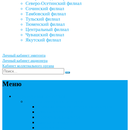
Северо-Осетинский филиал
Сочинский филиал
Тамбовский филиал
Тульский филиал
Тюменский филиал
Центральный филиал
Чувашский филиал
Якутский филиал
Личный кабинет эмитента
Личный кабинет акционера
Кабинет коллегиального органа
Меню
Акционерным обществам
Ведение реестра акционеров
Правила ведения реестра акционеров
Бланки договоров
Перечень документов
Бланки документов
Прейскуранты