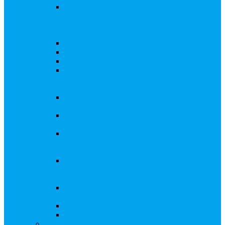
Внесение изменений в решение о выпуске
акций, в Документ, содержащий условия
размещения ценных бумаг, в Проспект
ценных бумаг
Биржевые облигации
Приобретение публичного статуса АО
Прекращение публичного статуса ПАО
Добровольное предложение/обязательное
предложение, требование о выкупе ценных
бумаг
Консолидации 100% акций закрытого
акционерного общества
Подготовка и подача ходатайств и
уведомлений в ФАС России
Функции корпоративного секретаря, в том
числе на основе долгосрочного абонентского
договора
Подготовка к проведению заседания или
заочного голосования для принятия общим
собранием акционеров решения
Внесение изменений, актуализация данных
в ЕГРЮЛ
Казначейские акции, их реализация
Тематический мастер-класс
Выплата дивидендов