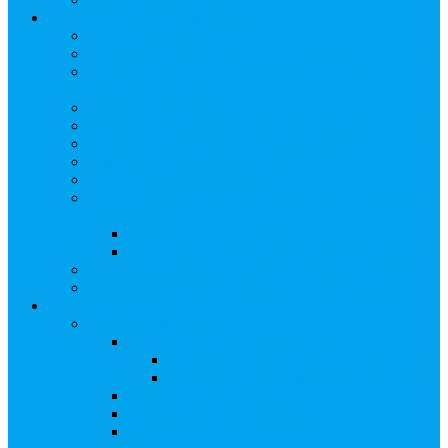
Арбитражным управляющим
Как передать реестр
Правила ведения реестра требований кредиторов
Ведение реестра требований кредиторов
застройщика-банкрота
Бланки документов
Прейскурант на услуги, оказываемые кредиторам
Реестры кредиторов на обслуживании
Замещение активов должника
Корпоративный наставник
Корпоративный секретарь на этапах процедуры
банкротства
Акционерное общество
Общество с ограниченной ответственностью
Полезные ссылки
Спецвыпуск журнала «Рынок ценных бумаг»
Держателям акций
Оказываемые услуги
Проведение операций в реестре
Правила ведения реестра акционеров
Клиентам номинальных держателей
SMS-информирование
Интернет-кабинет акционера
ЭДО