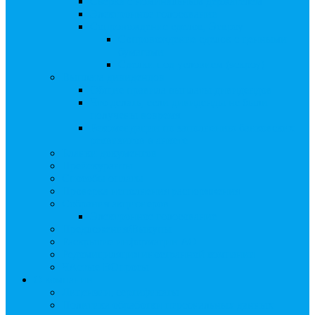
Сверка с номинальным держателем
Электронное голосование
Сопровождение сделок, Эскроу
Сопровождение сделок с ценными
бумагами
Сделки под условием (эскроу)
Выплата дивидендов
Общие правила выплаты дивидендов
Что делать, если дивиденды не были
получены вовремя
Рекомендации по заполнению банковских
реквизитов в анкете
Бланки документов
Прейскуранты
Способы оплаты
Проверка исполнения распоряжения
Собрания акционеров
Электронное голосование
Предложения/Выкупы
Раскрытие информации АО
Редомициляция иностранной компании
ЧАстые ВОпросы
О компании
Лицензии, сертификаты
Политика обработки персональных данных