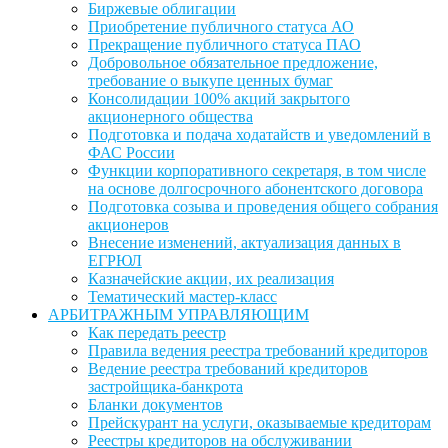
Биржевые облигации
Приобретение публичного статуса АО
Прекращение публичного статуса ПАО
Добровольное обязательное предложение,
требование о выкупе ценных бумаг
Консолидации 100% акций закрытого
акционерного общества
Подготовка и подача ходатайств и уведомлений в
ФАС России
Функции корпоративного секретаря, в том числе
на основе долгосрочного абонентского договора
Подготовка созыва и проведения общего собрания
акционеров
Внесение изменений, актуализация данных в
ЕГРЮЛ
Казначейские акции, их реализация
Тематический мастер-класс
АРБИТРАЖНЫМ УПРАВЛЯЮЩИМ
Как передать реестр
Правила ведения реестра требований кредиторов
Ведение реестра требований кредиторов
застройщика-банкрота
Бланки документов
Прейскурант на услуги, оказываемые кредиторам
Реестры кредиторов на обслуживании