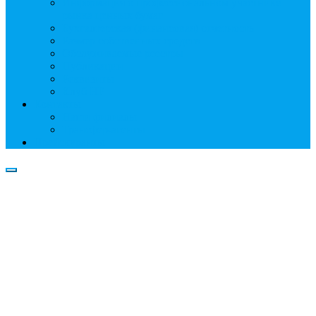
Информация о профессиональном участнике
рынка ценных бумаг
Бухгалтерская (финансовая) отчетность
Размер собственных средств
Обслуживаемые реестры
Публикации
Реквизиты
Клуб НР
Контакты
Наши филиалы
Трансфер-агенты
Прейскуранты