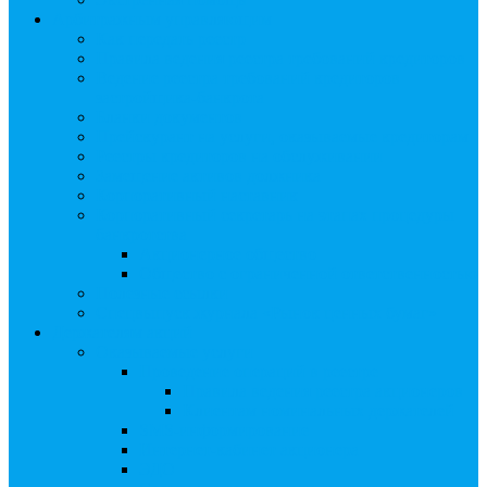
Арбитражным управляющим
Как передать реестр
Правила ведения реестра требований кредиторов
Ведение реестра требований кредиторов
застройщика-банкрота
Бланки документов
Прейскурант на услуги, оказываемые кредиторам
Реестры кредиторов на обслуживании
Замещение активов должника
Корпоративный наставник
Корпоративный секретарь на этапах процедуры
банкротства
Акционерное общество
Общество с ограниченной ответственностью
Полезные ссылки
Спецвыпуск журнала «Рынок ценных бумаг»
Держателям акций
Оказываемые услуги
Проведение операций в реестре
Правила ведения реестра акционеров
Клиентам номинальных держателей
SMS-информирование
Интернет-кабинет акционера
ЭДО