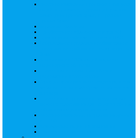
Внесение изменений в решение о выпуске
акций, в Документ, содержащий условия
размещения ценных бумаг, в Проспект
ценных бумаг
Биржевые облигации
Приобретение публичного статуса АО
Прекращение публичного статуса ПАО
Добровольное предложение/обязательное
предложение, требование о выкупе ценных
бумаг
Консолидации 100% акций закрытого
акционерного общества
Подготовка и подача ходатайств и
уведомлений в ФАС России
Функции корпоративного секретаря, в том
числе на основе долгосрочного абонентского
договора
Подготовка к проведению заседания или
заочного голосования для принятия общим
собранием акционеров решения
Внесение изменений, актуализация данных
в ЕГРЮЛ
Казначейские акции, их реализация
Тематический мастер-класс
Выплата дивидендов