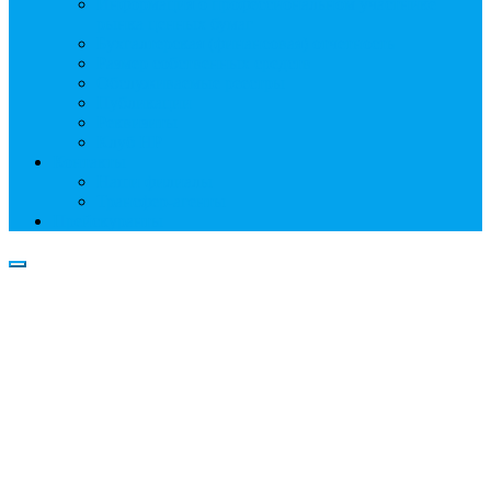
Информация о профессиональном участнике
рынка ценных бумаг
Бухгалтерская (финансовая) отчетность
Размер собственных средств
Обслуживаемые реестры
Публикации
Реквизиты
Клуб НР
Контакты
Наши филиалы
Трансфер-агенты
Прейскуранты