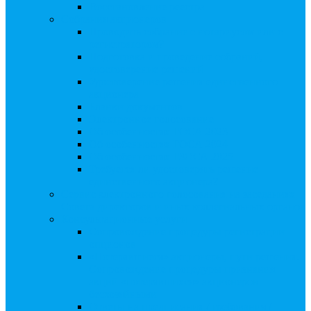
Восстановление реестра
Собрания акционеров
Проводить собрание с нотариусом или с
регистратором?
Подготовка и проведение собраний,
удостоверение решений
Удостоверение решения единственного
акционера
Бланки документов
Электронное голосование
Об особенностях ГОСА 2023
Об особенностях ГОСА 2024
Об особенностях ГЗОСА 2025
Требуется ли удостоверять решение
единственного акционера?
Сервис электронного голосования на заседаниях
Совета директоров и иных коллегиальных органов
Консультационные услуги
Сопровождение процедуры регистрации
опционов
«Потерявшиеся» акционеры, пути решения.
Сопровождение процедуры признания
акций «потерявшихся» акционеров
бесхозяйными
Ответы на предписания / требования /