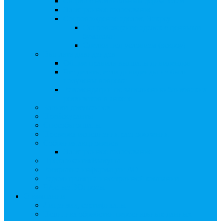
Сверка с номинальным держателем
Электронное голосование
Сопровождение сделок, Эскроу
Сопровождение сделок с ценными
бумагами
Сделки под условием (эскроу)
Выплата дивидендов
Общие правила выплаты дивидендов
Что делать, если дивиденды не были
получены вовремя
Рекомендации по заполнению банковских
реквизитов в анкете
Бланки документов
Прейскуранты
Способы оплаты
Проверка исполнения распоряжения
Собрания акционеров
Электронное голосование
Предложения/Выкупы
Раскрытие информации АО
Редомициляция иностранной компании
ЧАстые ВОпросы
О компании
Лицензии, сертификаты
Политика обработки персональных данных