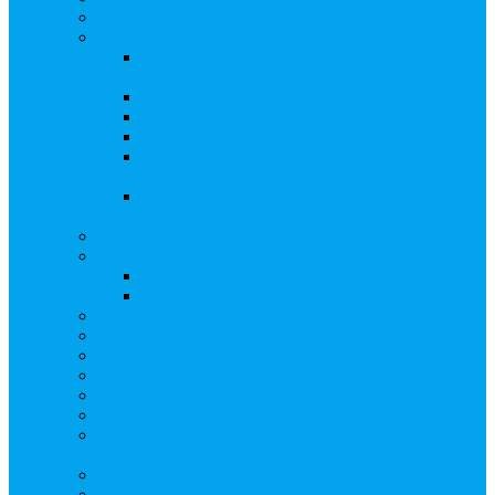
Бланки документов
Регистрация выпусков ценных бумаг
Правила регистрации выпусков ценных
бумаг
Создать АО
Сведения о выпусках ценных бумаг
Бланки документов
Регистрация дополнительных выпусков
(Инвестиционная платформа)
Раскрытие информации о «НОВОЙ
ИНВЕСТПЛАТФОРМЕ»
Запись на мастер-класс
Сопровождение сделок, Эскроу
Сопровождение сделок с ценными бумагами
Сделки под условием (эскроу)
Личный кабинет эмитента
Услуга «Всё под контролем»
Выкуп ценных бумаг
Бухгалтерские документы по ЭДО Диадок
Раскрытие информации
Поддержка социальных предпринимателей
Подача реестродержателями сведений в Росстат
(282-ФЗ)
Частые Вопросы
Экстренная помощь