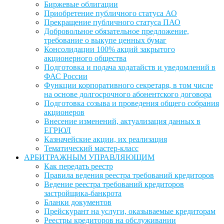
Биржевые облигации
Приобретение публичного статуса АО
Прекращение публичного статуса ПАО
Добровольное обязательное предложение,
требование о выкупе ценных бумаг
Консолидации 100% акций закрытого
акционерного общества
Подготовка и подача ходатайств и уведомлений в
ФАС России
Функции корпоративного секретаря, в том числе
на основе долгосрочного абонентского договора
Подготовка созыва и проведения общего собрания
акционеров
Внесение изменений, актуализация данных в
ЕГРЮЛ
Казначейские акции, их реализация
Тематический мастер-класс
АРБИТРАЖНЫМ УПРАВЛЯЮЩИМ
Как передать реестр
Правила ведения реестра требований кредиторов
Ведение реестра требований кредиторов
застройщика-банкрота
Бланки документов
Прейскурант на услуги, оказываемые кредиторам
Реестры кредиторов на обслуживании