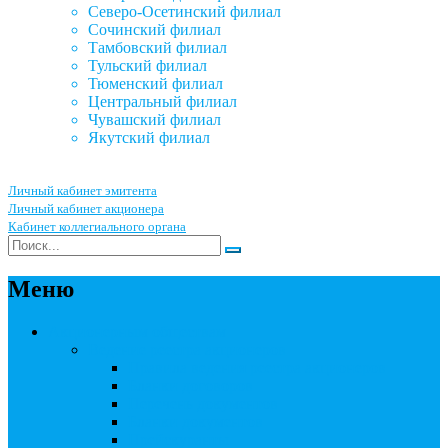
Северо-Осетинский филиал
Сочинский филиал
Тамбовский филиал
Тульский филиал
Тюменский филиал
Центральный филиал
Чувашский филиал
Якутский филиал
Личный кабинет эмитента
Личный кабинет акционера
Кабинет коллегиального органа
Меню
Акционерным обществам
Ведение реестра акционеров
Правила ведения реестра акционеров
Бланки договоров
Перечень документов
Бланки документов
Прейскуранты