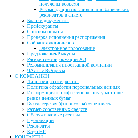
получены вовремя
Рекомендации по заполнению банковских
реквизитов в анкете
Бланки документов
Прейскуранты
Способы оплаты
Проверка исполнения распоряжения
Собрания акционеров
Электронное голосование
Предложения/Выкупы
Раскрытие информации АО
Редомициляция иностранной компании
ЧАстые ВОпросы
О КОМПАНИИ
Лицензии, сертификаты
Политика обработки персональных данных
Информация о профессиональном участнике
рынка ценных бумаг
Бухгалтерская (финансовая) отчетность
Размер собственных средств
Обслуживаемые реестры
Публикации
Реквизиты
Клуб НР
КОНТАКТЫ