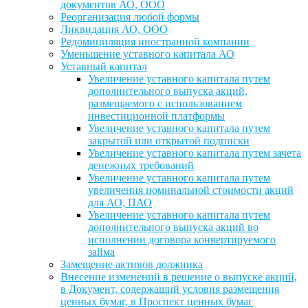
документов АО, ООО
Реорганизация любой формы
Ликвидация АО, ООО
Редомициляция иностранной компании
Уменьшение уставного капитала АО
Уставный капитал
Увеличение уставного капитала путем
дополнительного выпуска акций,
размещаемого с использованием
инвестиционной платформы
Увеличение уставного капитала путем
закрытой или открытой подписки
Увеличение уставного капитала путем зачета
денежных требований
Увеличение уставного капитала путем
увеличения номинальной стоимости акций
для АО, ПАО
Увеличение уставного капитала путем
дополнительного выпуска акций во
исполнении договора конвертируемого
займа
Замещение активов должника
Внесение изменений в решение о выпуске акций,
в Документ, содержащий условия размещения
ценных бумаг, в Проспект ценных бумаг