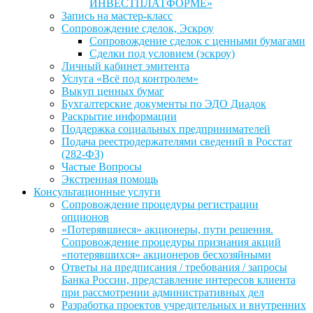
ИНВЕСТПЛАТФОРМЕ»
Запись на мастер-класс
Сопровождение сделок, Эскроу
Сопровождение сделок с ценными бумагами
Сделки под условием (эскроу)
Личный кабинет эмитента
Услуга «Всё под контролем»
Выкуп ценных бумаг
Бухгалтерские документы по ЭДО Диадок
Раскрытие информации
Поддержка социальных предпринимателей
Подача реестродержателями сведений в Росстат
(282-ФЗ)
Частые Вопросы
Экстренная помощь
Консультационные услуги
Сопровождение процедуры регистрации
опционов
«Потерявшиеся» акционеры, пути решения.
Сопровождение процедуры признания акций
«потерявшихся» акционеров бесхозяйными
Ответы на предписания / требования / запросы
Банка России, представление интересов клиента
при рассмотрении административных дел
Разработка проектов учредительных и внутренних