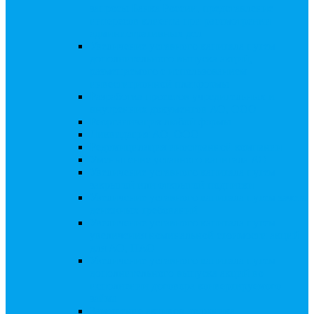
запросы Банка России, представление
интересов клиента при рассмотрении
административных дел
Увеличение уставного капитала путем
дополнительного выпуска акций,
размещаемого с использованием
инвестиционной платформы
Разработка проектов учредительных и
внутренних документов АО, ООО
Реорганизация любой формы
Ликвидация АО, ООО
Редомициляция иностранной компании
Уменьшение уставного капитала АО
Увеличение уставного капитала путем
закрытой или открытой подписки
Увеличение уставного капитала путем зачета
денежных требований
Увеличение уставного капитала путем
увеличения номинальной стоимости акций
для АО, ПАО
Увеличение уставного капитала путем
дополнительного выпуска акций во
исполнении договора конвертируемого
займа
Замещение активов должника