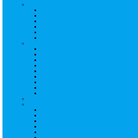
Ведение реестра акционеров
Правила ведения реестра акционеров
Бланки договоров
Перечень документов
Бланки документов
Прейскуранты
Восстановление реестра
Собрания акционеров
Проводить собрание с нотариусом или с реги
Подготовка и проведение собраний, удостов
Удостоверение решения единственного акцио
Бланки документов
Электронное голосование
Об особенностях ГОСА 2023
Об особенностях ГОСА 2024
Об особенностях ГЗОСА 2025
Требуется ли удостоверять решение единстве
Сервис электронного голосования на заседаниях С
Консультационные услуги
Сопровождение процедуры регистрации опц
«Потерявшиеся» акционеры, пути решения. 
Ответы на предписания / требования / запро
Увеличение уставного капитала путем допол
Разработка проектов учредительных и внутр
Реорганизация любой формы