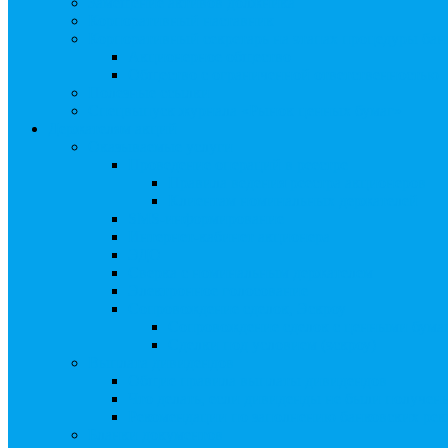
Замещение активов должника
Корпоративный наставник
Корпоративный секретарь на этапах процедуры бан
Акционерное общество
Общество с ограниченной ответственностью
Полезные ссылки
Спецвыпуск журнала «Рынок ценных бумаг»
Держателям акций
Оказываемые услуги
Проведение операций в реестре
Правила ведения реестра акционеров
Клиентам номинальных держателей
SMS-информирование
Интернет-кабинет акционера
ЭДО
Сверка с номинальным держателем
Электронное голосование
Сопровождение сделок, Эскроу
Сопровождение сделок с ценными бума
Сделки под условием (эскроу)
Выплата дивидендов
Общие правила выплаты дивидендов
Что делать, если дивиденды не были получен
Рекомендации по заполнению банковских рекв
Бланки документов