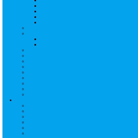
Создать АО
Сведения о выпусках ценных бумаг
Бланки документов
Регистрация дополнительных выпусков (Инв
Раскрытие информации о «НОВОЙ ИНВЕ
Запись на мастер-класс
Сопровождение сделок, Эскроу
Сопровождение сделок с ценными бумагами
Сделки под условием (эскроу)
Личный кабинет эмитента
Услуга «Всё под контролем»
Выкуп ценных бумаг
Бухгалтерские документы по ЭДО Диадок
Раскрытие информации
Поддержка социальных предпринимателей
Подача реестродержателями сведений в Росстат (28
Частые Вопросы
Экстренная помощь
Арбитражным управляющим
Как передать реестр
Правила ведения реестра требований кредиторов
Ведение реестра требований кредиторов застройщи
Бланки документов
Прейскурант на услуги, оказываемые кредиторам
Реестры кредиторов на обслуживании