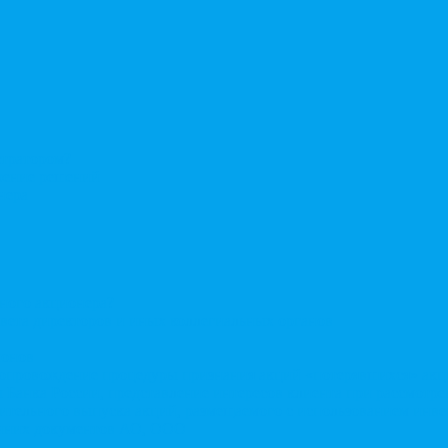
стратором?
ерение решений
нера
нного акционера?
овета директоров и иных коллегиальных органов
ионов
Сопровождение процедуры признания акций «потерявшихся» ак
сы Банка России, представление интересов клиента при рассмот
нительного выпуска акций, размещаемого с использованием ин
енних документов АО, ООО