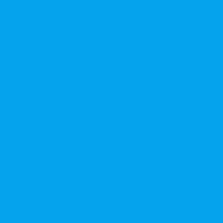
той или открытой подписки
 денежных требований
чения номинальной стоимости акций для АО, ПАО
ительного выпуска акций во исполнении договора конвертируе
ий, в Документ, содержащий условия размещения ценных бумаг,
дложение, требование о выкупе ценных бумаг
ерного общества
ий в ФАС России
ле на основе долгосрочного абонентского договора
чного голосования для принятия общим собранием акционеров р
в ЕГРЮЛ