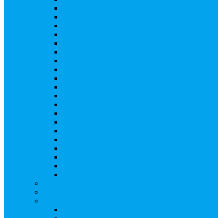
Ликвидация АО, ООО
Редомициляция иностранной компании
Уменьшение уставного капитала АО
Увеличение уставного капитала путем закры
Увеличение уставного капитала путем зачета
Увеличение уставного капитала путем увели
Увеличение уставного капитала путем дополн
Замещение активов должника
Внесение изменений в решение о выпуске акц
Биржевые облигации
Приобретение публичного статуса АО
Прекращение публичного статуса ПАО
Добровольное предложение/обязательное пре
Консолидации 100% акций закрытого акцион
Подготовка и подача ходатайств и уведомлен
Функции корпоративного секретаря, в том чис
Подготовка к проведению заседания или зао
Внесение изменений, актуализация данных 
Казначейские акции, их реализация
Тематический мастер-класс
Выплата дивидендов
Бланки документов
Регистрация выпусков ценных бумаг
Правила регистрации выпусков ценных бумаг