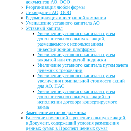
документов АО, ООО
Реорганизация любой формы
Ликвидация АО, ООО
Редомициляция иностранной компании
Уменьшение уставного капитала АО
Уставный капитал
Увеличение уставного капитала путем
дополнительного выпуска акций,
размещаемого с использованием
инвестиционной платформы
Увеличение уставного капитала путем
закрытой или открытой подписки
Увеличение уставного капитала путем зачета
денежных требований
Увеличение уставного капитала путем
увеличения номинальной стоимости акций
для АО, ПАО
Увеличение уставного капитала путем
дополнительного выпуска акций во
исполнении договора конвертируемого
займа
Замещение активов должника
Внесение изменений в решение о выпуске акций,
в Документ, содержащий условия размещения
ценных бумаг, в Проспект ценных бумаг