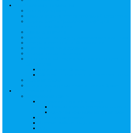
Арбитражным управляющим
Как передать реестр
Правила ведения реестра требований кредиторов
Ведение реестра требований кредиторов
застройщика-банкрота
Бланки документов
Прейскурант на услуги, оказываемые кредиторам
Реестры кредиторов на обслуживании
Замещение активов должника
Корпоративный наставник
Корпоративный секретарь на этапах процедуры
банкротства
Акционерное общество
Общество с ограниченной ответственностью
Полезные ссылки
Спецвыпуск журнала «Рынок ценных бумаг»
Держателям акций
Оказываемые услуги
Проведение операций в реестре
Правила ведения реестра акционеров
Клиентам номинальных держателей
SMS-информирование
Интернет-кабинет акционера
ЭДО