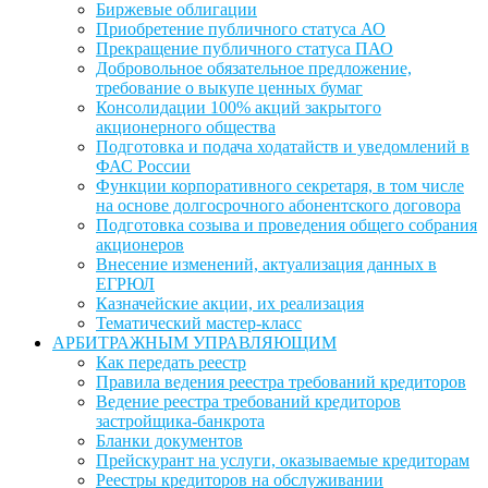
Биржевые облигации
Приобретение публичного статуса АО
Прекращение публичного статуса ПАО
Добровольное обязательное предложение,
требование о выкупе ценных бумаг
Консолидации 100% акций закрытого
акционерного общества
Подготовка и подача ходатайств и уведомлений в
ФАС России
Функции корпоративного секретаря, в том числе
на основе долгосрочного абонентского договора
Подготовка созыва и проведения общего собрания
акционеров
Внесение изменений, актуализация данных в
ЕГРЮЛ
Казначейские акции, их реализация
Тематический мастер-класс
АРБИТРАЖНЫМ УПРАВЛЯЮЩИМ
Как передать реестр
Правила ведения реестра требований кредиторов
Ведение реестра требований кредиторов
застройщика-банкрота
Бланки документов
Прейскурант на услуги, оказываемые кредиторам
Реестры кредиторов на обслуживании