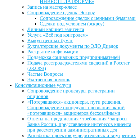
ИНВЕСТПЛАТФОРМЕ»
Запись на мастер-класс
Сопровождение сделок, Эскроу
Сопровождение сделок с ценными бумагами
Сделки под условием (эскроу)
Личный кабинет эмитента
Услуга «Всё под контролем»
Выкуп ценных бумаг
Бухгалтерские документы по ЭДО Диадок
Раскрытие информации
Поддержка социальных предпринимателей
Подача реестродержателями сведений в Росстат
(282-ФЗ)
Частые Вопросы
Экстренная помощь
Консультационные услуги
Сопровождение процедуры регистрации
опционов
«Потерявшиеся» акционеры, пути решения.
Сопровождение процедуры признания акций
«потерявшихся» акционеров бесхозяйными
Ответы на предписания / требования / запросы
Банка России, представление интересов клиента
при рассмотрении административных дел
Разработка проектов учредительных и внутренних