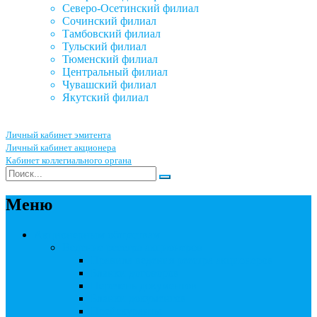
Северо-Осетинский филиал
Сочинский филиал
Тамбовский филиал
Тульский филиал
Тюменский филиал
Центральный филиал
Чувашский филиал
Якутский филиал
Личный кабинет эмитента
Личный кабинет акционера
Кабинет коллегиального органа
Меню
Акционерным обществам
Ведение реестра акционеров
Правила ведения реестра акционеров
Бланки договоров
Перечень документов
Бланки документов
Прейскуранты