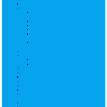
Бланки документов
Регистрация выпусков ценных бумаг
Правила регистрации выпусков ценных
бумаг
Создать АО
Сведения о выпусках ценных бумаг
Бланки документов
Регистрация дополнительных выпусков
(Инвестиционная платформа)
Раскрытие информации о «НОВОЙ
ИНВЕСТПЛАТФОРМЕ»
Запись на мастер-класс
Сопровождение сделок, Эскроу
Сопровождение сделок с ценными бумагами
Сделки под условием (эскроу)
Личный кабинет эмитента
Услуга «Всё под контролем»
Выкуп ценных бумаг
Бухгалтерские документы по ЭДО Диадок
Раскрытие информации
Поддержка социальных предпринимателей
Подача реестродержателями сведений в Росстат
(282-ФЗ)
Частые Вопросы
Экстренная помощь