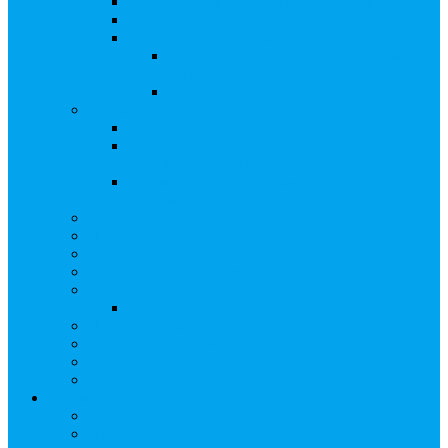
Сверка с номинальным держателем
Электронное голосование
Сопровождение сделок, Эскроу
Сопровождение сделок с ценными
бумагами
Сделки под условием (эскроу)
Выплата дивидендов
Общие правила выплаты дивидендов
Что делать, если дивиденды не были
получены вовремя
Рекомендации по заполнению банковских
реквизитов в анкете
Бланки документов
Прейскуранты
Способы оплаты
Проверка исполнения распоряжения
Собрания акционеров
Электронное голосование
Предложения/Выкупы
Раскрытие информации АО
Редомициляция иностранной компании
ЧАстые ВОпросы
О компании
Лицензии, сертификаты
Политика обработки персональных данных