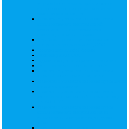
запросы Банка России, представление
интересов клиента при рассмотрении
административных дел
Увеличение уставного капитала путем
дополнительного выпуска акций,
размещаемого с использованием
инвестиционной платформы
Разработка проектов учредительных и
внутренних документов АО, ООО
Реорганизация любой формы
Ликвидация АО, ООО
Редомициляция иностранной компании
Уменьшение уставного капитала АО
Увеличение уставного капитала путем
закрытой или открытой подписки
Увеличение уставного капитала путем зачета
денежных требований
Увеличение уставного капитала путем
увеличения номинальной стоимости акций
для АО, ПАО
Увеличение уставного капитала путем
дополнительного выпуска акций во
исполнении договора конвертируемого
займа
Замещение активов должника