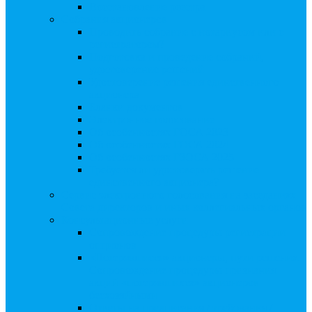
Восстановление реестра
Собрания акционеров
Проводить собрание с нотариусом или с
регистратором?
Подготовка и проведение собраний,
удостоверение решений
Удостоверение решения единственного
акционера
Бланки документов
Электронное голосование
Об особенностях ГОСА 2023
Об особенностях ГОСА 2024
Об особенностях ГЗОСА 2025
Требуется ли удостоверять решение
единственного акционера?
Сервис электронного голосования на заседаниях
Совета директоров и иных коллегиальных органов
Консультационные услуги
Сопровождение процедуры регистрации
опционов
«Потерявшиеся» акционеры, пути решения.
Сопровождение процедуры признания
акций «потерявшихся» акционеров
бесхозяйными
Ответы на предписания / требования /