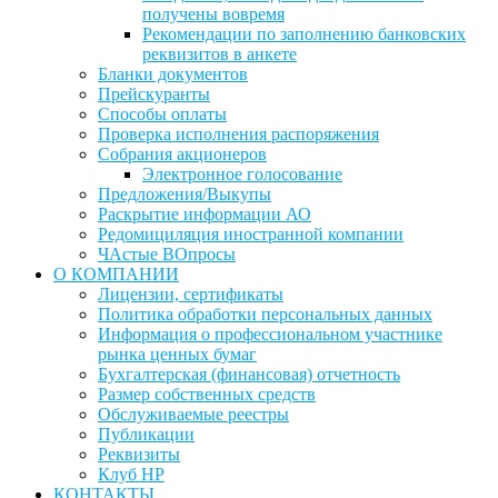
получены вовремя
Рекомендации по заполнению банковских
реквизитов в анкете
Бланки документов
Прейскуранты
Способы оплаты
Проверка исполнения распоряжения
Собрания акционеров
Электронное голосование
Предложения/Выкупы
Раскрытие информации АО
Редомициляция иностранной компании
ЧАстые ВОпросы
О КОМПАНИИ
Лицензии, сертификаты
Политика обработки персональных данных
Информация о профессиональном участнике
рынка ценных бумаг
Бухгалтерская (финансовая) отчетность
Размер собственных средств
Обслуживаемые реестры
Публикации
Реквизиты
Клуб НР
КОНТАКТЫ