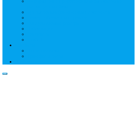
Информация о профессиональном участнике
рынка ценных бумаг
Бухгалтерская (финансовая) отчетность
Размер собственных средств
Обслуживаемые реестры
Публикации
Реквизиты
Клуб НР
Контакты
Наши филиалы
Трансфер-агенты
Прейскуранты