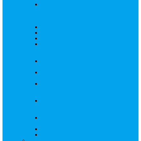
Внесение изменений в решение о выпуске
акций, в Документ, содержащий условия
размещения ценных бумаг, в Проспект
ценных бумаг
Биржевые облигации
Приобретение публичного статуса АО
Прекращение публичного статуса ПАО
Добровольное предложение/обязательное
предложение, требование о выкупе ценных
бумаг
Консолидации 100% акций закрытого
акционерного общества
Подготовка и подача ходатайств и
уведомлений в ФАС России
Функции корпоративного секретаря, в том
числе на основе долгосрочного абонентского
договора
Подготовка к проведению заседания или
заочного голосования для принятия общим
собранием акционеров решения
Внесение изменений, актуализация данных
в ЕГРЮЛ
Казначейские акции, их реализация
Тематический мастер-класс
Выплата дивидендов