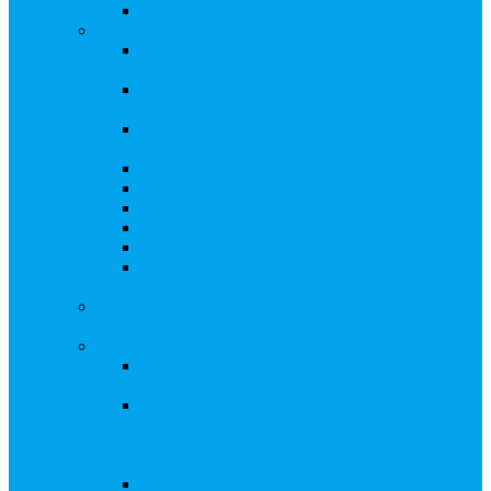
Восстановление реестра
Собрания акционеров
Проводить собрание с нотариусом или с
регистратором?
Подготовка и проведение собраний,
удостоверение решений
Удостоверение решения единственного
акционера
Бланки документов
Электронное голосование
Об особенностях ГОСА 2023
Об особенностях ГОСА 2024
Об особенностях ГЗОСА 2025
Требуется ли удостоверять решение
единственного акционера?
Сервис электронного голосования на заседаниях
Совета директоров и иных коллегиальных органов
Консультационные услуги
Сопровождение процедуры регистрации
опционов
«Потерявшиеся» акционеры, пути решения.
Сопровождение процедуры признания
акций «потерявшихся» акционеров
бесхозяйными
Ответы на предписания / требования /