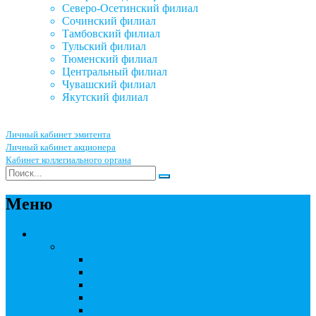
Северо-Осетинский филиал
Сочинский филиал
Тамбовский филиал
Тульский филиал
Тюменский филиал
Центральный филиал
Чувашский филиал
Якутский филиал
Личный кабинет эмитента
Личный кабинет акционера
Кабинет коллегиального органа
Меню
Акционерным обществам
Ведение реестра акционеров
Правила ведения реестра акционеров
Бланки договоров
Перечень документов
Бланки документов
Прейскуранты