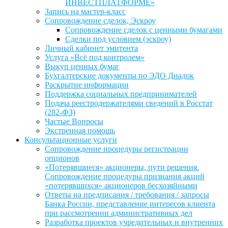
ИНВЕСТПЛАТФОРМЕ»
Запись на мастер-класс
Сопровождение сделок, Эскроу
Сопровождение сделок с ценными бумагами
Сделки под условием (эскроу)
Личный кабинет эмитента
Услуга «Всё под контролем»
Выкуп ценных бумаг
Бухгалтерские документы по ЭДО Диадок
Раскрытие информации
Поддержка социальных предпринимателей
Подача реестродержателями сведений в Росстат
(282-ФЗ)
Частые Вопросы
Экстренная помощь
Консультационные услуги
Сопровождение процедуры регистрации
опционов
«Потерявшиеся» акционеры, пути решения.
Сопровождение процедуры признания акций
«потерявшихся» акционеров бесхозяйными
Ответы на предписания / требования / запросы
Банка России, представление интересов клиента
при рассмотрении административных дел
Разработка проектов учредительных и внутренних