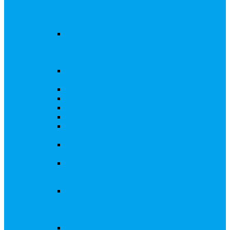
запросы Банка России, представление
интересов клиента при рассмотрении
административных дел
Увеличение уставного капитала путем
дополнительного выпуска акций,
размещаемого с использованием
инвестиционной платформы
Разработка проектов учредительных и
внутренних документов АО, ООО
Реорганизация любой формы
Ликвидация АО, ООО
Редомициляция иностранной компании
Уменьшение уставного капитала АО
Увеличение уставного капитала путем
закрытой или открытой подписки
Увеличение уставного капитала путем зачета
денежных требований
Увеличение уставного капитала путем
увеличения номинальной стоимости акций
для АО, ПАО
Увеличение уставного капитала путем
дополнительного выпуска акций во
исполнении договора конвертируемого
займа
Замещение активов должника