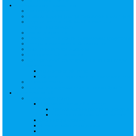
Арбитражным управляющим
Как передать реестр
Правила ведения реестра требований кредиторов
Ведение реестра требований кредиторов
застройщика-банкрота
Бланки документов
Прейскурант на услуги, оказываемые кредиторам
Реестры кредиторов на обслуживании
Замещение активов должника
Корпоративный наставник
Корпоративный секретарь на этапах процедуры
банкротства
Акционерное общество
Общество с ограниченной ответственностью
Полезные ссылки
Спецвыпуск журнала «Рынок ценных бумаг»
Держателям акций
Оказываемые услуги
Проведение операций в реестре
Правила ведения реестра акционеров
Клиентам номинальных держателей
SMS-информирование
Интернет-кабинет акционера
ЭДО