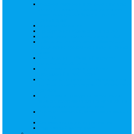
Внесение изменений в решение о выпуске
акций, в Документ, содержащий условия
размещения ценных бумаг, в Проспект
ценных бумаг
Биржевые облигации
Приобретение публичного статуса АО
Прекращение публичного статуса ПАО
Добровольное предложение/обязательное
предложение, требование о выкупе ценных
бумаг
Консолидации 100% акций закрытого
акционерного общества
Подготовка и подача ходатайств и
уведомлений в ФАС России
Функции корпоративного секретаря, в том
числе на основе долгосрочного абонентского
договора
Подготовка к проведению заседания или
заочного голосования для принятия общим
собранием акционеров решения
Внесение изменений, актуализация данных
в ЕГРЮЛ
Казначейские акции, их реализация
Тематический мастер-класс
Выплата дивидендов