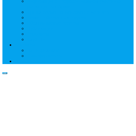
Информация о профессиональном участнике
рынка ценных бумаг
Бухгалтерская (финансовая) отчетность
Размер собственных средств
Обслуживаемые реестры
Публикации
Реквизиты
Клуб НР
Контакты
Наши филиалы
Трансфер-агенты
Прейскуранты