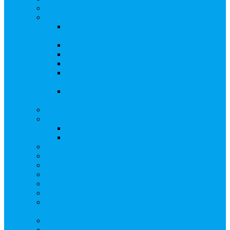
Бланки документов
Регистрация выпусков ценных бумаг
Правила регистрации выпусков ценных
бумаг
Создать АО
Сведения о выпусках ценных бумаг
Бланки документов
Регистрация дополнительных выпусков
(Инвестиционная платформа)
Раскрытие информации о «НОВОЙ
ИНВЕСТПЛАТФОРМЕ»
Запись на мастер-класс
Сопровождение сделок, Эскроу
Сопровождение сделок с ценными бумагами
Сделки под условием (эскроу)
Личный кабинет эмитента
Услуга «Всё под контролем»
Выкуп ценных бумаг
Бухгалтерские документы по ЭДО Диадок
Раскрытие информации
Поддержка социальных предпринимателей
Подача реестродержателями сведений в Росстат
(282-ФЗ)
Частые Вопросы
Экстренная помощь