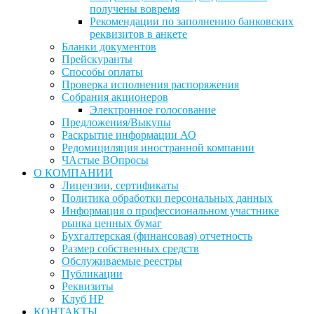
получены вовремя
Рекомендации по заполнению банковских
реквизитов в анкете
Бланки документов
Прейскуранты
Способы оплаты
Проверка исполнения распоряжения
Собрания акционеров
Электронное голосование
Предложения/Выкупы
Раскрытие информации АО
Редомициляция иностранной компании
ЧАстые ВОпросы
О КОМПАНИИ
Лицензии, сертификаты
Политика обработки персональных данных
Информация о профессиональном участнике
рынка ценных бумаг
Бухгалтерская (финансовая) отчетность
Размер собственных средств
Обслуживаемые реестры
Публикации
Реквизиты
Клуб НР
КОНТАКТЫ