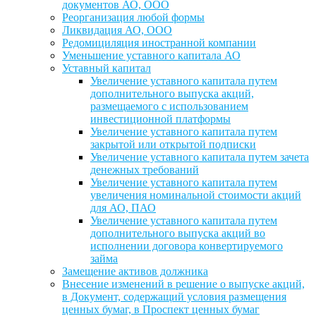
документов АО, ООО
Реорганизация любой формы
Ликвидация АО, ООО
Редомициляция иностранной компании
Уменьшение уставного капитала АО
Уставный капитал
Увеличение уставного капитала путем
дополнительного выпуска акций,
размещаемого с использованием
инвестиционной платформы
Увеличение уставного капитала путем
закрытой или открытой подписки
Увеличение уставного капитала путем зачета
денежных требований
Увеличение уставного капитала путем
увеличения номинальной стоимости акций
для АО, ПАО
Увеличение уставного капитала путем
дополнительного выпуска акций во
исполнении договора конвертируемого
займа
Замещение активов должника
Внесение изменений в решение о выпуске акций,
в Документ, содержащий условия размещения
ценных бумаг, в Проспект ценных бумаг