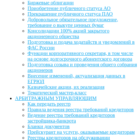
Биржевые облигации
Приобретение публичного статуса АО
Прекращение публичного статуса ПАО
Добровольное обязательное предложение,
требование о выкупе ценных бумаг
Консолидации 100% акций закрытого
акционерного общества
Подготовка и подача ходатайств и уведомлений в
ФАС России
Функции корпоративного секретаря, в том числе
на основе долгосрочного абонентского договора
Подготовка созыва и проведения общего собрания
акционеров
Внесение изменений, актуализация данных в
ЕГРЮЛ
Казначейские акции, их реализация
Тематический мастер-класс
АРБИТРАЖНЫМ УПРАВЛЯЮЩИМ
Как передать реестр
Правила ведения реестра требований кредиторов
Ведение реестра требований кредиторов
застройщика-банкрота
Бланки документов
Прейскурант на услуги, оказываемые кредиторам
Реестры кредиторов на обслуживании