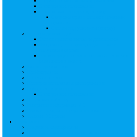
Сверка с номинальным держателем
Электронное голосование
Сопровождение сделок, Эскроу
Сопровождение сделок с ценными
бумагами
Сделки под условием (эскроу)
Выплата дивидендов
Общие правила выплаты дивидендов
Что делать, если дивиденды не были
получены вовремя
Рекомендации по заполнению банковских
реквизитов в анкете
Бланки документов
Прейскуранты
Способы оплаты
Проверка исполнения распоряжения
Собрания акционеров
Электронное голосование
Предложения/Выкупы
Раскрытие информации АО
Редомициляция иностранной компании
ЧАстые ВОпросы
О компании
Лицензии, сертификаты
Политика обработки персональных данных