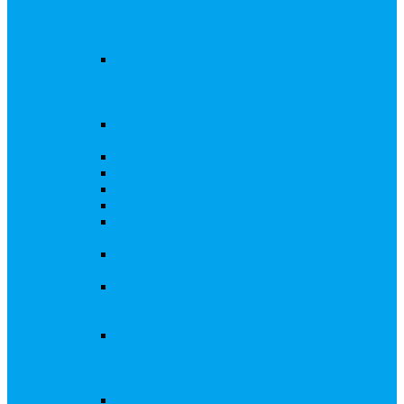
запросы Банка России, представление
интересов клиента при рассмотрении
административных дел
Увеличение уставного капитала путем
дополнительного выпуска акций,
размещаемого с использованием
инвестиционной платформы
Разработка проектов учредительных и
внутренних документов АО, ООО
Реорганизация любой формы
Ликвидация АО, ООО
Редомициляция иностранной компании
Уменьшение уставного капитала АО
Увеличение уставного капитала путем
закрытой или открытой подписки
Увеличение уставного капитала путем зачета
денежных требований
Увеличение уставного капитала путем
увеличения номинальной стоимости акций
для АО, ПАО
Увеличение уставного капитала путем
дополнительного выпуска акций во
исполнении договора конвертируемого
займа
Замещение активов должника