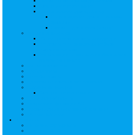
Сверка с номинальным держателем
Электронное голосование
Сопровождение сделок, Эскроу
Сопровождение сделок с ценными
бумагами
Сделки под условием (эскроу)
Выплата дивидендов
Общие правила выплаты дивидендов
Что делать, если дивиденды не были
получены вовремя
Рекомендации по заполнению банковских
реквизитов в анкете
Бланки документов
Прейскуранты
Способы оплаты
Проверка исполнения распоряжения
Собрания акционеров
Электронное голосование
Предложения/Выкупы
Раскрытие информации АО
Редомициляция иностранной компании
ЧАстые ВОпросы
О компании
Лицензии, сертификаты
Политика обработки персональных данных