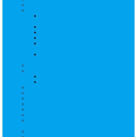
Бланки документов
Регистрация выпусков ценных бумаг
Правила регистрации выпусков ценных
бумаг
Создать АО
Сведения о выпусках ценных бумаг
Бланки документов
Регистрация дополнительных выпусков
(Инвестиционная платформа)
Раскрытие информации о «НОВОЙ
ИНВЕСТПЛАТФОРМЕ»
Запись на мастер-класс
Сопровождение сделок, Эскроу
Сопровождение сделок с ценными бумагами
Сделки под условием (эскроу)
Личный кабинет эмитента
Услуга «Всё под контролем»
Выкуп ценных бумаг
Бухгалтерские документы по ЭДО Диадок
Раскрытие информации
Поддержка социальных предпринимателей
Подача реестродержателями сведений в Росстат
(282-ФЗ)
Частые Вопросы
Экстренная помощь