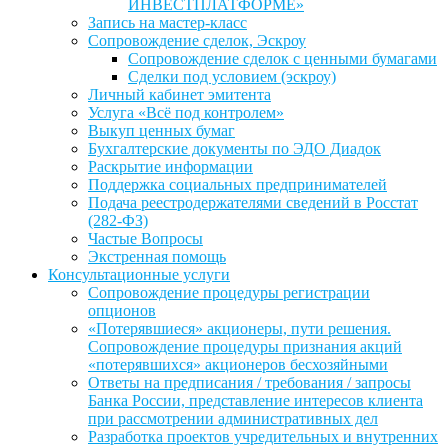
ИНВЕСТПЛАТФОРМЕ»
Запись на мастер-класс
Сопровождение сделок, Эскроу
Сопровождение сделок с ценными бумагами
Сделки под условием (эскроу)
Личный кабинет эмитента
Услуга «Всё под контролем»
Выкуп ценных бумаг
Бухгалтерские документы по ЭДО Диадок
Раскрытие информации
Поддержка социальных предпринимателей
Подача реестродержателями сведений в Росстат
(282-ФЗ)
Частые Вопросы
Экстренная помощь
Консультационные услуги
Сопровождение процедуры регистрации
опционов
«Потерявшиеся» акционеры, пути решения.
Сопровождение процедуры признания акций
«потерявшихся» акционеров бесхозяйными
Ответы на предписания / требования / запросы
Банка России, представление интересов клиента
при рассмотрении административных дел
Разработка проектов учредительных и внутренних