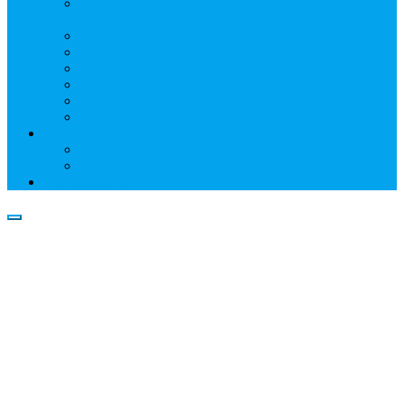
Информация о профессиональном участнике
рынка ценных бумаг
Бухгалтерская (финансовая) отчетность
Размер собственных средств
Обслуживаемые реестры
Публикации
Реквизиты
Клуб НР
Контакты
Наши филиалы
Трансфер-агенты
Прейскуранты