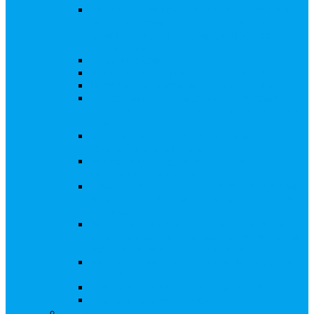
Внесение изменений в решение о выпуске
акций, в Документ, содержащий условия
размещения ценных бумаг, в Проспект
ценных бумаг
Биржевые облигации
Приобретение публичного статуса АО
Прекращение публичного статуса ПАО
Добровольное предложение/обязательное
предложение, требование о выкупе ценных
бумаг
Консолидации 100% акций закрытого
акционерного общества
Подготовка и подача ходатайств и
уведомлений в ФАС России
Функции корпоративного секретаря, в том
числе на основе долгосрочного абонентского
договора
Подготовка к проведению заседания или
заочного голосования для принятия общим
собранием акционеров решения
Внесение изменений, актуализация данных
в ЕГРЮЛ
Казначейские акции, их реализация
Тематический мастер-класс
Выплата дивидендов