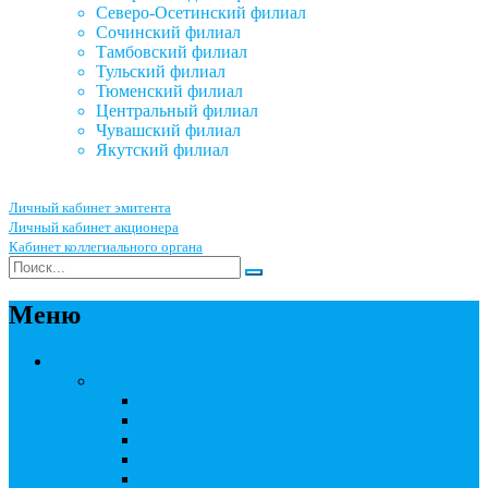
Северо-Осетинский филиал
Сочинский филиал
Тамбовский филиал
Тульский филиал
Тюменский филиал
Центральный филиал
Чувашский филиал
Якутский филиал
Личный кабинет эмитента
Личный кабинет акционера
Кабинет коллегиального органа
Меню
Акционерным обществам
Ведение реестра акционеров
Правила ведения реестра акционеров
Бланки договоров
Перечень документов
Бланки документов
Прейскуранты