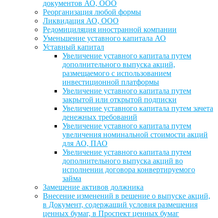
документов АО, ООО
Реорганизация любой формы
Ликвидация АО, ООО
Редомициляция иностранной компании
Уменьшение уставного капитала АО
Уставный капитал
Увеличение уставного капитала путем
дополнительного выпуска акций,
размещаемого с использованием
инвестиционной платформы
Увеличение уставного капитала путем
закрытой или открытой подписки
Увеличение уставного капитала путем зачета
денежных требований
Увеличение уставного капитала путем
увеличения номинальной стоимости акций
для АО, ПАО
Увеличение уставного капитала путем
дополнительного выпуска акций во
исполнении договора конвертируемого
займа
Замещение активов должника
Внесение изменений в решение о выпуске акций,
в Документ, содержащий условия размещения
ценных бумаг, в Проспект ценных бумаг