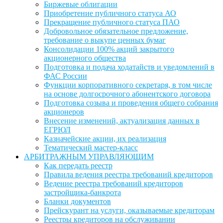
Биржевые облигации
Приобретение публичного статуса АО
Прекращение публичного статуса ПАО
Добровольное обязательное предложение,
требование о выкупе ценных бумаг
Консолидации 100% акций закрытого
акционерного общества
Подготовка и подача ходатайств и уведомлений в
ФАС России
Функции корпоративного секретаря, в том числе
на основе долгосрочного абонентского договора
Подготовка созыва и проведения общего собрания
акционеров
Внесение изменений, актуализация данных в
ЕГРЮЛ
Казначейские акции, их реализация
Тематический мастер-класс
АРБИТРАЖНЫМ УПРАВЛЯЮЩИМ
Как передать реестр
Правила ведения реестра требований кредиторов
Ведение реестра требований кредиторов
застройщика-банкрота
Бланки документов
Прейскурант на услуги, оказываемые кредиторам
Реестры кредиторов на обслуживании