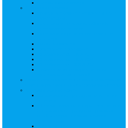
Восстановление реестра
Собрания акционеров
Проводить собрание с нотариусом или с
регистратором?
Подготовка и проведение собраний,
удостоверение решений
Удостоверение решения единственного
акционера
Бланки документов
Электронное голосование
Об особенностях ГОСА 2023
Об особенностях ГОСА 2024
Об особенностях ГЗОСА 2025
Требуется ли удостоверять решение
единственного акционера?
Сервис электронного голосования на заседаниях
Совета директоров и иных коллегиальных органов
Консультационные услуги
Сопровождение процедуры регистрации
опционов
«Потерявшиеся» акционеры, пути решения.
Сопровождение процедуры признания
акций «потерявшихся» акционеров
бесхозяйными
Ответы на предписания / требования /