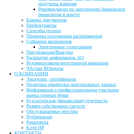
получены вовремя
Рекомендации по заполнению банковских
реквизитов в анкете
Бланки документов
Прейскуранты
Способы оплаты
Проверка исполнения распоряжения
Собрания акционеров
Электронное голосование
Предложения/Выкупы
Раскрытие информации АО
Редомициляция иностранной компании
ЧАстые ВОпросы
О КОМПАНИИ
Лицензии, сертификаты
Политика обработки персональных данных
Информация о профессиональном участнике
рынка ценных бумаг
Бухгалтерская (финансовая) отчетность
Размер собственных средств
Обслуживаемые реестры
Публикации
Реквизиты
Клуб НР
КОНТАКТЫ