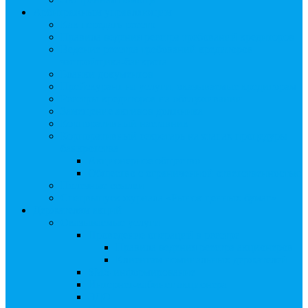
Арбитражным управляющим
Как передать реестр
Правила ведения реестра требований кредиторов
Ведение реестра требований кредиторов
застройщика-банкрота
Бланки документов
Прейскурант на услуги, оказываемые кредиторам
Реестры кредиторов на обслуживании
Замещение активов должника
Корпоративный наставник
Корпоративный секретарь на этапах процедуры
банкротства
Акционерное общество
Общество с ограниченной ответственностью
Полезные ссылки
Спецвыпуск журнала «Рынок ценных бумаг»
Держателям акций
Оказываемые услуги
Проведение операций в реестре
Правила ведения реестра акционеров
Клиентам номинальных держателей
SMS-информирование
Интернет-кабинет акционера
ЭДО