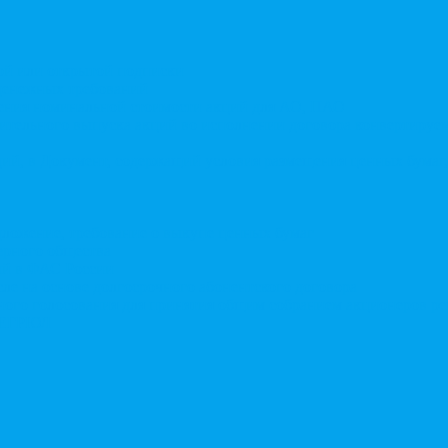
той или открытой подписки
 денежных требований
чения номинальной стоимости акций для АО, ПАО
ительного выпуска акций во исполнении договора конвертируе
ий, в Документ, содержащий условия размещения ценных бумаг,
дложение, требование о выкупе ценных бумаг
ерного общества
ий в ФАС России
ле на основе долгосрочного абонентского договора
чного голосования для принятия общим собранием акционеров р
в ЕГРЮЛ