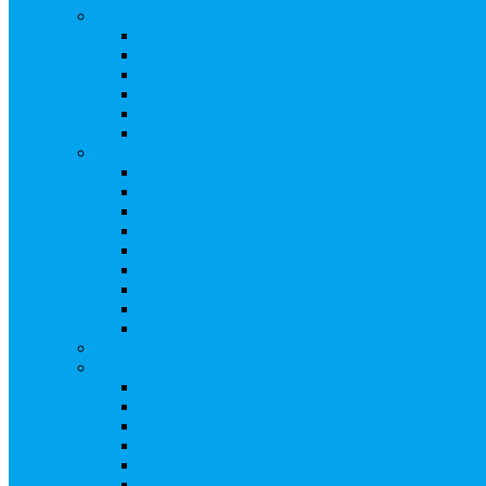
Ведение реестра акционеров
Правила ведения реестра акционеров
Бланки договоров
Перечень документов
Бланки документов
Прейскуранты
Восстановление реестра
Собрания акционеров
Проводить собрание с нотариусом или с реги
Подготовка и проведение собраний, удостов
Удостоверение решения единственного акцио
Бланки документов
Электронное голосование
Об особенностях ГОСА 2023
Об особенностях ГОСА 2024
Об особенностях ГЗОСА 2025
Требуется ли удостоверять решение единстве
Сервис электронного голосования на заседаниях С
Консультационные услуги
Сопровождение процедуры регистрации опц
«Потерявшиеся» акционеры, пути решения. 
Ответы на предписания / требования / запро
Увеличение уставного капитала путем допол
Разработка проектов учредительных и внутр
Реорганизация любой формы