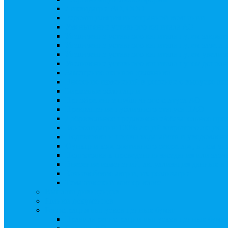
Ликвидация АО, ООО
Редомициляция иностранной компании
Уменьшение уставного капитала АО
Увеличение уставного капитала путем закры
Увеличение уставного капитала путем зачета
Увеличение уставного капитала путем увели
Увеличение уставного капитала путем дополн
Замещение активов должника
Внесение изменений в решение о выпуске акц
Биржевые облигации
Приобретение публичного статуса АО
Прекращение публичного статуса ПАО
Добровольное предложение/обязательное пре
Консолидации 100% акций закрытого акцион
Подготовка и подача ходатайств и уведомлен
Функции корпоративного секретаря, в том чис
Подготовка к проведению заседания или зао
Внесение изменений, актуализация данных 
Казначейские акции, их реализация
Тематический мастер-класс
Выплата дивидендов
Бланки документов
Регистрация выпусков ценных бумаг
Правила регистрации выпусков ценных бумаг