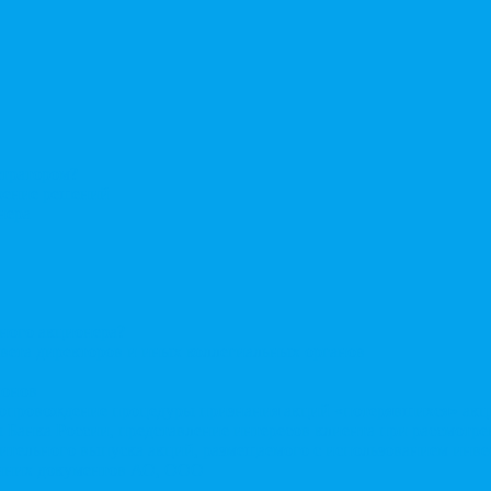
стратором?
ерение решений
нера
нного акционера?
овета директоров и иных коллегиальных органов
ионов
Сопровождение процедуры признания акций «потерявшихся» ак
сы Банка России, представление интересов клиента при рассмот
нительного выпуска акций, размещаемого с использованием ин
енних документов АО, ООО