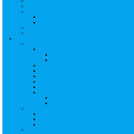
Замещение активов должника
Корпоративный наставник
Корпоративный секретарь на этапах процедуры бан
Акционерное общество
Общество с ограниченной ответственностью
Полезные ссылки
Спецвыпуск журнала «Рынок ценных бумаг»
Держателям акций
Оказываемые услуги
Проведение операций в реестре
Правила ведения реестра акционеров
Клиентам номинальных держателей
SMS-информирование
Интернет-кабинет акционера
ЭДО
Сверка с номинальным держателем
Электронное голосование
Сопровождение сделок, Эскроу
Сопровождение сделок с ценными бума
Сделки под условием (эскроу)
Выплата дивидендов
Общие правила выплаты дивидендов
Что делать, если дивиденды не были получен
Рекомендации по заполнению банковских рекв
Бланки документов