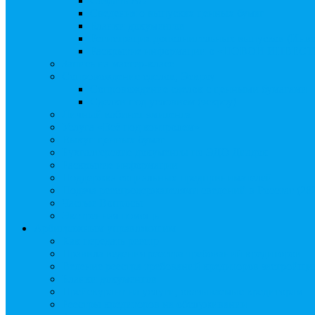
Создать АО
Сведения о выпусках ценных бумаг
Бланки документов
Регистрация дополнительных выпусков (Инв
Раскрытие информации о «НОВОЙ ИНВЕ
Запись на мастер-класс
Сопровождение сделок, Эскроу
Сопровождение сделок с ценными бумагами
Сделки под условием (эскроу)
Личный кабинет эмитента
Услуга «Всё под контролем»
Выкуп ценных бумаг
Бухгалтерские документы по ЭДО Диадок
Раскрытие информации
Поддержка социальных предпринимателей
Подача реестродержателями сведений в Росстат (28
Частые Вопросы
Экстренная помощь
Арбитражным управляющим
Как передать реестр
Правила ведения реестра требований кредиторов
Ведение реестра требований кредиторов застройщи
Бланки документов
Прейскурант на услуги, оказываемые кредиторам
Реестры кредиторов на обслуживании