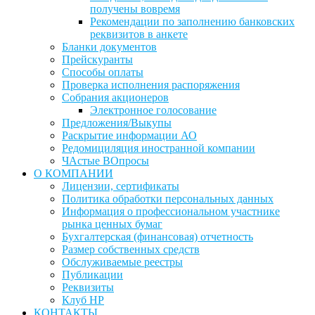
получены вовремя
Рекомендации по заполнению банковских
реквизитов в анкете
Бланки документов
Прейскуранты
Способы оплаты
Проверка исполнения распоряжения
Собрания акционеров
Электронное голосование
Предложения/Выкупы
Раскрытие информации АО
Редомициляция иностранной компании
ЧАстые ВОпросы
О КОМПАНИИ
Лицензии, сертификаты
Политика обработки персональных данных
Информация о профессиональном участнике
рынка ценных бумаг
Бухгалтерская (финансовая) отчетность
Размер собственных средств
Обслуживаемые реестры
Публикации
Реквизиты
Клуб НР
КОНТАКТЫ