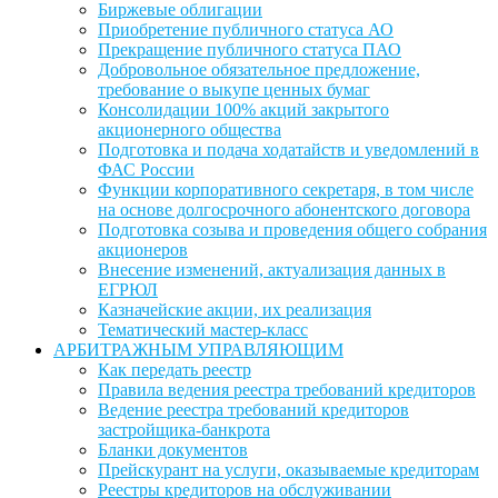
Биржевые облигации
Приобретение публичного статуса АО
Прекращение публичного статуса ПАО
Добровольное обязательное предложение,
требование о выкупе ценных бумаг
Консолидации 100% акций закрытого
акционерного общества
Подготовка и подача ходатайств и уведомлений в
ФАС России
Функции корпоративного секретаря, в том числе
на основе долгосрочного абонентского договора
Подготовка созыва и проведения общего собрания
акционеров
Внесение изменений, актуализация данных в
ЕГРЮЛ
Казначейские акции, их реализация
Тематический мастер-класс
АРБИТРАЖНЫМ УПРАВЛЯЮЩИМ
Как передать реестр
Правила ведения реестра требований кредиторов
Ведение реестра требований кредиторов
застройщика-банкрота
Бланки документов
Прейскурант на услуги, оказываемые кредиторам
Реестры кредиторов на обслуживании