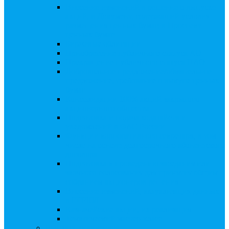
Внесение изменений в решение о выпуске
акций, в Документ, содержащий условия
размещения ценных бумаг, в Проспект
ценных бумаг
Биржевые облигации
Приобретение публичного статуса АО
Прекращение публичного статуса ПАО
Добровольное предложение/обязательное
предложение, требование о выкупе ценных
бумаг
Консолидации 100% акций закрытого
акционерного общества
Подготовка и подача ходатайств и
уведомлений в ФАС России
Функции корпоративного секретаря, в том
числе на основе долгосрочного абонентского
договора
Подготовка к проведению заседания или
заочного голосования для принятия общим
собранием акционеров решения
Внесение изменений, актуализация данных
в ЕГРЮЛ
Казначейские акции, их реализация
Тематический мастер-класс
Выплата дивидендов