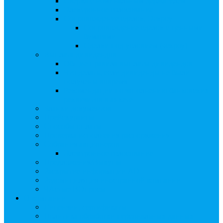
Сверка с номинальным держателем
Электронное голосование
Сопровождение сделок, Эскроу
Сопровождение сделок с ценными
бумагами
Сделки под условием (эскроу)
Выплата дивидендов
Общие правила выплаты дивидендов
Что делать, если дивиденды не были
получены вовремя
Рекомендации по заполнению банковских
реквизитов в анкете
Бланки документов
Прейскуранты
Способы оплаты
Проверка исполнения распоряжения
Собрания акционеров
Электронное голосование
Предложения/Выкупы
Раскрытие информации АО
Редомициляция иностранной компании
ЧАстые ВОпросы
О компании
Лицензии, сертификаты
Политика обработки персональных данных