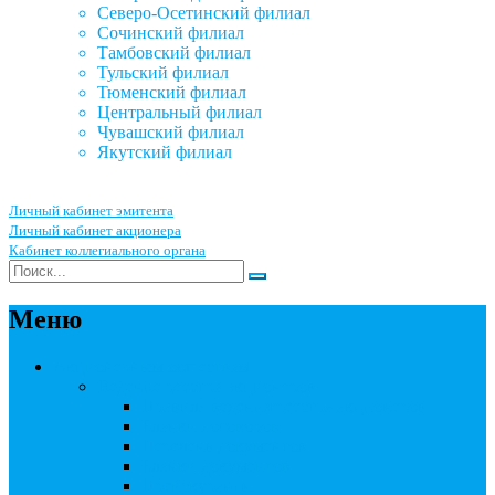
Северо-Осетинский филиал
Сочинский филиал
Тамбовский филиал
Тульский филиал
Тюменский филиал
Центральный филиал
Чувашский филиал
Якутский филиал
Личный кабинет эмитента
Личный кабинет акционера
Кабинет коллегиального органа
Меню
Акционерным обществам
Ведение реестра акционеров
Правила ведения реестра акционеров
Бланки договоров
Перечень документов
Бланки документов
Прейскуранты