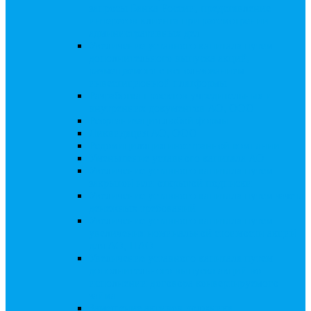
запросы Банка России, представление
интересов клиента при рассмотрении
административных дел
Увеличение уставного капитала путем
дополнительного выпуска акций,
размещаемого с использованием
инвестиционной платформы
Разработка проектов учредительных и
внутренних документов АО, ООО
Реорганизация любой формы
Ликвидация АО, ООО
Редомициляция иностранной компании
Уменьшение уставного капитала АО
Увеличение уставного капитала путем
закрытой или открытой подписки
Увеличение уставного капитала путем зачета
денежных требований
Увеличение уставного капитала путем
увеличения номинальной стоимости акций
для АО, ПАО
Увеличение уставного капитала путем
дополнительного выпуска акций во
исполнении договора конвертируемого
займа
Замещение активов должника