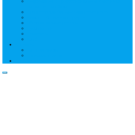
Информация о профессиональном участнике
рынка ценных бумаг
Бухгалтерская (финансовая) отчетность
Размер собственных средств
Обслуживаемые реестры
Публикации
Реквизиты
Клуб НР
Контакты
Наши филиалы
Трансфер-агенты
Прейскуранты