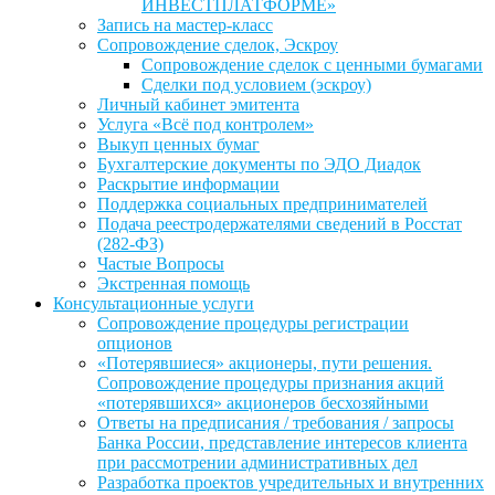
ИНВЕСТПЛАТФОРМЕ»
Запись на мастер-класс
Сопровождение сделок, Эскроу
Сопровождение сделок с ценными бумагами
Сделки под условием (эскроу)
Личный кабинет эмитента
Услуга «Всё под контролем»
Выкуп ценных бумаг
Бухгалтерские документы по ЭДО Диадок
Раскрытие информации
Поддержка социальных предпринимателей
Подача реестродержателями сведений в Росстат
(282-ФЗ)
Частые Вопросы
Экстренная помощь
Консультационные услуги
Сопровождение процедуры регистрации
опционов
«Потерявшиеся» акционеры, пути решения.
Сопровождение процедуры признания акций
«потерявшихся» акционеров бесхозяйными
Ответы на предписания / требования / запросы
Банка России, представление интересов клиента
при рассмотрении административных дел
Разработка проектов учредительных и внутренних