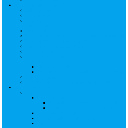
Арбитражным управляющим
Как передать реестр
Правила ведения реестра требований кредиторов
Ведение реестра требований кредиторов
застройщика-банкрота
Бланки документов
Прейскурант на услуги, оказываемые кредиторам
Реестры кредиторов на обслуживании
Замещение активов должника
Корпоративный наставник
Корпоративный секретарь на этапах процедуры
банкротства
Акционерное общество
Общество с ограниченной ответственностью
Полезные ссылки
Спецвыпуск журнала «Рынок ценных бумаг»
Держателям акций
Оказываемые услуги
Проведение операций в реестре
Правила ведения реестра акционеров
Клиентам номинальных держателей
SMS-информирование
Интернет-кабинет акционера
ЭДО