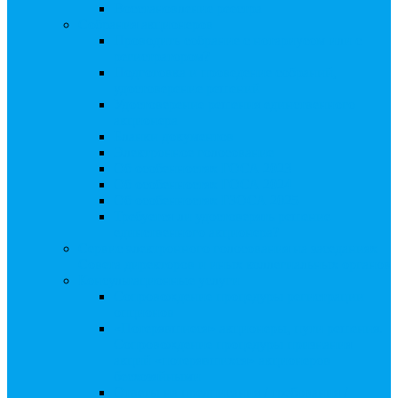
Восстановление реестра
Собрания акционеров
Проводить собрание с нотариусом или с
регистратором?
Подготовка и проведение собраний,
удостоверение решений
Удостоверение решения единственного
акционера
Бланки документов
Электронное голосование
Об особенностях ГОСА 2023
Об особенностях ГОСА 2024
Об особенностях ГЗОСА 2025
Требуется ли удостоверять решение
единственного акционера?
Сервис электронного голосования на заседаниях
Совета директоров и иных коллегиальных органов
Консультационные услуги
Сопровождение процедуры регистрации
опционов
«Потерявшиеся» акционеры, пути решения.
Сопровождение процедуры признания
акций «потерявшихся» акционеров
бесхозяйными
Ответы на предписания / требования /