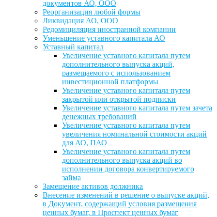
документов АО, ООО
Реорганизация любой формы
Ликвидация АО, ООО
Редомициляция иностранной компании
Уменьшение уставного капитала АО
Уставный капитал
Увеличение уставного капитала путем
дополнительного выпуска акций,
размещаемого с использованием
инвестиционной платформы
Увеличение уставного капитала путем
закрытой или открытой подписки
Увеличение уставного капитала путем зачета
денежных требований
Увеличение уставного капитала путем
увеличения номинальной стоимости акций
для АО, ПАО
Увеличение уставного капитала путем
дополнительного выпуска акций во
исполнении договора конвертируемого
займа
Замещение активов должника
Внесение изменений в решение о выпуске акций,
в Документ, содержащий условия размещения
ценных бумаг, в Проспект ценных бумаг