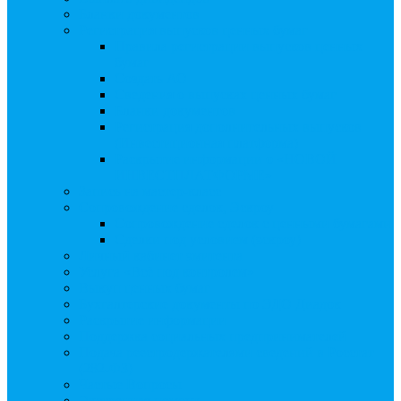
Бланки документов
Регистрация выпусков ценных бумаг
Правила регистрации выпусков ценных
бумаг
Создать АО
Сведения о выпусках ценных бумаг
Бланки документов
Регистрация дополнительных выпусков
(Инвестиционная платформа)
Раскрытие информации о «НОВОЙ
ИНВЕСТПЛАТФОРМЕ»
Запись на мастер-класс
Сопровождение сделок, Эскроу
Сопровождение сделок с ценными бумагами
Сделки под условием (эскроу)
Личный кабинет эмитента
Услуга «Всё под контролем»
Выкуп ценных бумаг
Бухгалтерские документы по ЭДО Диадок
Раскрытие информации
Поддержка социальных предпринимателей
Подача реестродержателями сведений в Росстат
(282-ФЗ)
Частые Вопросы
Экстренная помощь