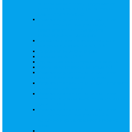
запросы Банка России, представление
интересов клиента при рассмотрении
административных дел
Увеличение уставного капитала путем
дополнительного выпуска акций,
размещаемого с использованием
инвестиционной платформы
Разработка проектов учредительных и
внутренних документов АО, ООО
Реорганизация любой формы
Ликвидация АО, ООО
Редомициляция иностранной компании
Уменьшение уставного капитала АО
Увеличение уставного капитала путем
закрытой или открытой подписки
Увеличение уставного капитала путем зачета
денежных требований
Увеличение уставного капитала путем
увеличения номинальной стоимости акций
для АО, ПАО
Увеличение уставного капитала путем
дополнительного выпуска акций во
исполнении договора конвертируемого
займа
Замещение активов должника