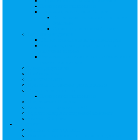
Сверка с номинальным держателем
Электронное голосование
Сопровождение сделок, Эскроу
Сопровождение сделок с ценными
бумагами
Сделки под условием (эскроу)
Выплата дивидендов
Общие правила выплаты дивидендов
Что делать, если дивиденды не были
получены вовремя
Рекомендации по заполнению банковских
реквизитов в анкете
Бланки документов
Прейскуранты
Способы оплаты
Проверка исполнения распоряжения
Собрания акционеров
Электронное голосование
Предложения/Выкупы
Раскрытие информации АО
Редомициляция иностранной компании
ЧАстые ВОпросы
О компании
Лицензии, сертификаты
Политика обработки персональных данных