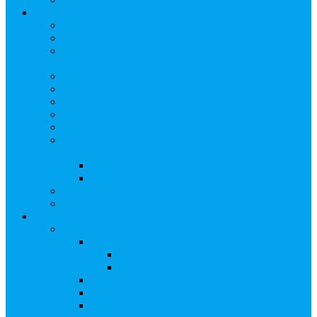
Арбитражным управляющим
Как передать реестр
Правила ведения реестра требований кредиторов
Ведение реестра требований кредиторов
застройщика-банкрота
Бланки документов
Прейскурант на услуги, оказываемые кредиторам
Реестры кредиторов на обслуживании
Замещение активов должника
Корпоративный наставник
Корпоративный секретарь на этапах процедуры
банкротства
Акционерное общество
Общество с ограниченной ответственностью
Полезные ссылки
Спецвыпуск журнала «Рынок ценных бумаг»
Держателям акций
Оказываемые услуги
Проведение операций в реестре
Правила ведения реестра акционеров
Клиентам номинальных держателей
SMS-информирование
Интернет-кабинет акционера
ЭДО