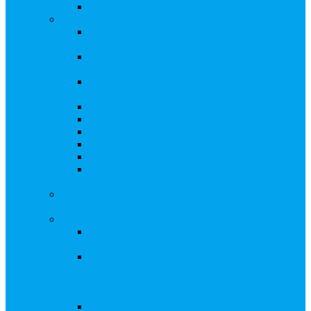
Восстановление реестра
Собрания акционеров
Проводить собрание с нотариусом или с
регистратором?
Подготовка и проведение собраний,
удостоверение решений
Удостоверение решения единственного
акционера
Бланки документов
Электронное голосование
Об особенностях ГОСА 2023
Об особенностях ГОСА 2024
Об особенностях ГЗОСА 2025
Требуется ли удостоверять решение
единственного акционера?
Сервис электронного голосования на заседаниях
Совета директоров и иных коллегиальных органов
Консультационные услуги
Сопровождение процедуры регистрации
опционов
«Потерявшиеся» акционеры, пути решения.
Сопровождение процедуры признания
акций «потерявшихся» акционеров
бесхозяйными
Ответы на предписания / требования /