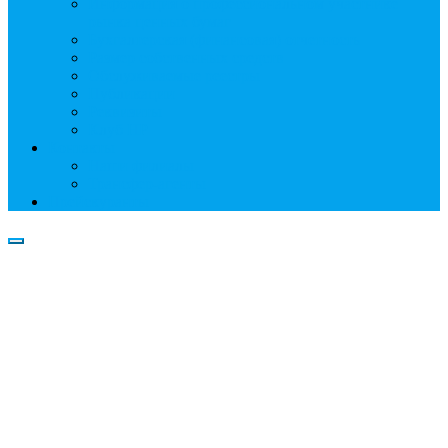
Информация о профессиональном участнике
рынка ценных бумаг
Бухгалтерская (финансовая) отчетность
Размер собственных средств
Обслуживаемые реестры
Публикации
Реквизиты
Клуб НР
Контакты
Наши филиалы
Трансфер-агенты
Прейскуранты