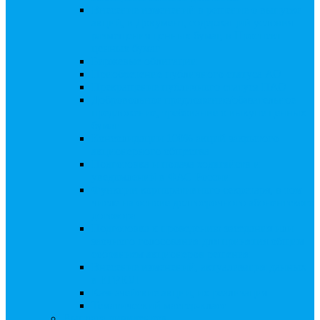
Внесение изменений в решение о выпуске
акций, в Документ, содержащий условия
размещения ценных бумаг, в Проспект
ценных бумаг
Биржевые облигации
Приобретение публичного статуса АО
Прекращение публичного статуса ПАО
Добровольное предложение/обязательное
предложение, требование о выкупе ценных
бумаг
Консолидации 100% акций закрытого
акционерного общества
Подготовка и подача ходатайств и
уведомлений в ФАС России
Функции корпоративного секретаря, в том
числе на основе долгосрочного абонентского
договора
Подготовка к проведению заседания или
заочного голосования для принятия общим
собранием акционеров решения
Внесение изменений, актуализация данных
в ЕГРЮЛ
Казначейские акции, их реализация
Тематический мастер-класс
Выплата дивидендов