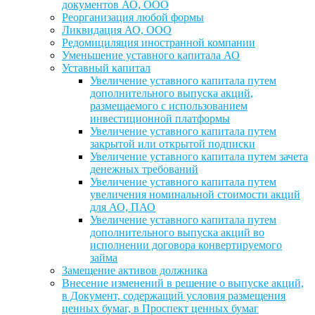
документов АО, ООО
Реорганизация любой формы
Ликвидация АО, ООО
Редомициляция иностранной компании
Уменьшение уставного капитала АО
Уставный капитал
Увеличение уставного капитала путем
дополнительного выпуска акций,
размещаемого с использованием
инвестиционной платформы
Увеличение уставного капитала путем
закрытой или открытой подписки
Увеличение уставного капитала путем зачета
денежных требований
Увеличение уставного капитала путем
увеличения номинальной стоимости акций
для АО, ПАО
Увеличение уставного капитала путем
дополнительного выпуска акций во
исполнении договора конвертируемого
займа
Замещение активов должника
Внесение изменений в решение о выпуске акций,
в Документ, содержащий условия размещения
ценных бумаг, в Проспект ценных бумаг