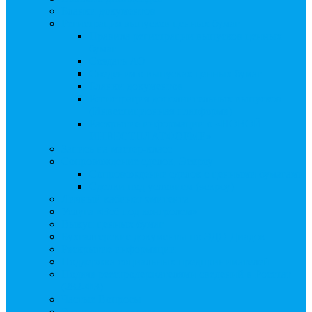
Бланки документов
Регистрация выпусков ценных бумаг
Правила регистрации выпусков ценных
бумаг
Создать АО
Сведения о выпусках ценных бумаг
Бланки документов
Регистрация дополнительных выпусков
(Инвестиционная платформа)
Раскрытие информации о «НОВОЙ
ИНВЕСТПЛАТФОРМЕ»
Запись на мастер-класс
Сопровождение сделок, Эскроу
Сопровождение сделок с ценными бумагами
Сделки под условием (эскроу)
Личный кабинет эмитента
Услуга «Всё под контролем»
Выкуп ценных бумаг
Бухгалтерские документы по ЭДО Диадок
Раскрытие информации
Поддержка социальных предпринимателей
Подача реестродержателями сведений в Росстат
(282-ФЗ)
Частые Вопросы
Экстренная помощь