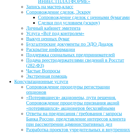
ИНВЕСТПЛАТФОРМЕ»
Запись на мастер-класс
Сопровождение сделок, Эскроу
Сопровождение сделок с ценными бумагами
Сделки под условием (эскроу)
Личный кабинет эмитента
Услуга «Всё под контролем»
Выкуп ценных бумаг
Бухгалтерские документы по ЭДО Диадок
Раскрытие информации
Поддержка социальных предпринимателей
Подача реестродержателями сведений в Росстат
(282-ФЗ)
Частые Вопросы
Экстренная помощь
Консультационные услуги
Сопровождение процедуры регистрации
опционов
«Потерявшиеся» акционеры, пути решения.
Сопровождение процедуры признания акций
«потерявшихся» акционеров бесхозяйными
Ответы на предписания / требования / запросы
Банка России, представление интересов клиента
при рассмотрении административных дел
Разработка проектов учредительных и внутренних