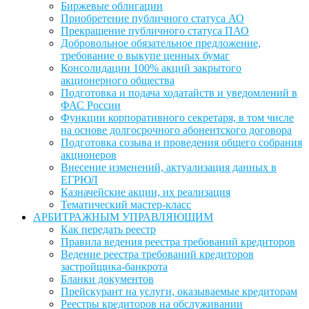
Биржевые облигации
Приобретение публичного статуса АО
Прекращение публичного статуса ПАО
Добровольное обязательное предложение,
требование о выкупе ценных бумаг
Консолидации 100% акций закрытого
акционерного общества
Подготовка и подача ходатайств и уведомлений в
ФАС России
Функции корпоративного секретаря, в том числе
на основе долгосрочного абонентского договора
Подготовка созыва и проведения общего собрания
акционеров
Внесение изменений, актуализация данных в
ЕГРЮЛ
Казначейские акции, их реализация
Тематический мастер-класс
АРБИТРАЖНЫМ УПРАВЛЯЮЩИМ
Как передать реестр
Правила ведения реестра требований кредиторов
Ведение реестра требований кредиторов
застройщика-банкрота
Бланки документов
Прейскурант на услуги, оказываемые кредиторам
Реестры кредиторов на обслуживании