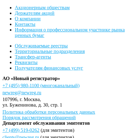
Акционерным обществам
Держателям акций
О компании
Контакты
Информация о профессиональном участнике рынка
ценных бумаг
Обслуживаемые реестры
Территориальные подразделения
Трансфер-агенты
Реквизиты
Получателям финансовых услуг
АО «Новый регистратор»
+7 (495) 980-1100
(многоканальный)
newreg@newreg.ru
107996
, г.
Москва
,
ул.
Буженинова, д. 30, стр. 1
Политика обработки персональных данных
Порядок рассмотрения обращений
Департамент обслуживания эмитентов
+7 (499) 519-0262
(для эмитентов)
clients@newreg.ru
(для эмитентов)