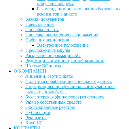
получены вовремя
Рекомендации по заполнению банковских
реквизитов в анкете
Бланки документов
Прейскуранты
Способы оплаты
Проверка исполнения распоряжения
Собрания акционеров
Электронное голосование
Предложения/Выкупы
Раскрытие информации АО
Редомициляция иностранной компании
ЧАстые ВОпросы
О КОМПАНИИ
Лицензии, сертификаты
Политика обработки персональных данных
Информация о профессиональном участнике
рынка ценных бумаг
Бухгалтерская (финансовая) отчетность
Размер собственных средств
Обслуживаемые реестры
Публикации
Реквизиты
Клуб НР
КОНТАКТЫ