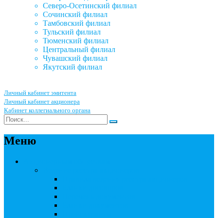
Северо-Осетинский филиал
Сочинский филиал
Тамбовский филиал
Тульский филиал
Тюменский филиал
Центральный филиал
Чувашский филиал
Якутский филиал
Личный кабинет эмитента
Личный кабинет акционера
Кабинет коллегиального органа
Меню
Акционерным обществам
Ведение реестра акционеров
Правила ведения реестра акционеров
Бланки договоров
Перечень документов
Бланки документов
Прейскуранты