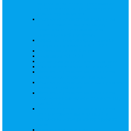
запросы Банка России, представление
интересов клиента при рассмотрении
административных дел
Увеличение уставного капитала путем
дополнительного выпуска акций,
размещаемого с использованием
инвестиционной платформы
Разработка проектов учредительных и
внутренних документов АО, ООО
Реорганизация любой формы
Ликвидация АО, ООО
Редомициляция иностранной компании
Уменьшение уставного капитала АО
Увеличение уставного капитала путем
закрытой или открытой подписки
Увеличение уставного капитала путем зачета
денежных требований
Увеличение уставного капитала путем
увеличения номинальной стоимости акций
для АО, ПАО
Увеличение уставного капитала путем
дополнительного выпуска акций во
исполнении договора конвертируемого
займа
Замещение активов должника