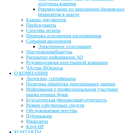
получены вовремя
Рекомендации по заполнению банковских
реквизитов в анкете
Бланки документов
Прейскуранты
Способы оплаты
Проверка исполнения распоряжения
Собрания акционеров
Электронное голосование
Предложения/Выкупы
Раскрытие информации АО
Редомициляция иностранной компании
ЧАстые ВОпросы
О КОМПАНИИ
Лицензии, сертификаты
Политика обработки персональных данных
Информация о профессиональном участнике
рынка ценных бумаг
Бухгалтерская (финансовая) отчетность
Размер собственных средств
Обслуживаемые реестры
Публикации
Реквизиты
Клуб НР
КОНТАКТЫ