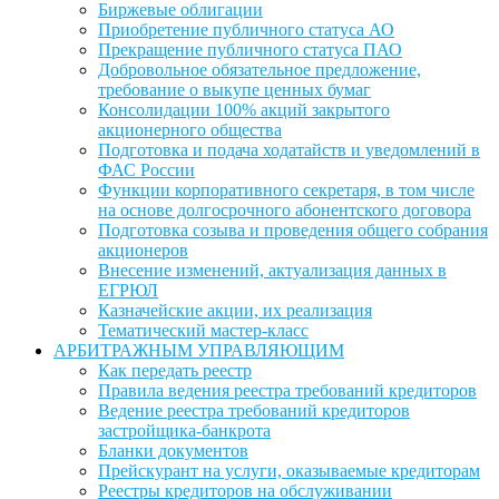
Биржевые облигации
Приобретение публичного статуса АО
Прекращение публичного статуса ПАО
Добровольное обязательное предложение,
требование о выкупе ценных бумаг
Консолидации 100% акций закрытого
акционерного общества
Подготовка и подача ходатайств и уведомлений в
ФАС России
Функции корпоративного секретаря, в том числе
на основе долгосрочного абонентского договора
Подготовка созыва и проведения общего собрания
акционеров
Внесение изменений, актуализация данных в
ЕГРЮЛ
Казначейские акции, их реализация
Тематический мастер-класс
АРБИТРАЖНЫМ УПРАВЛЯЮЩИМ
Как передать реестр
Правила ведения реестра требований кредиторов
Ведение реестра требований кредиторов
застройщика-банкрота
Бланки документов
Прейскурант на услуги, оказываемые кредиторам
Реестры кредиторов на обслуживании