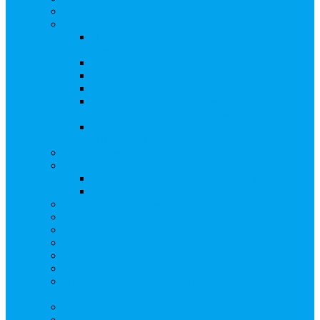
Бланки документов
Регистрация выпусков ценных бумаг
Правила регистрации выпусков ценных
бумаг
Создать АО
Сведения о выпусках ценных бумаг
Бланки документов
Регистрация дополнительных выпусков
(Инвестиционная платформа)
Раскрытие информации о «НОВОЙ
ИНВЕСТПЛАТФОРМЕ»
Запись на мастер-класс
Сопровождение сделок, Эскроу
Сопровождение сделок с ценными бумагами
Сделки под условием (эскроу)
Личный кабинет эмитента
Услуга «Всё под контролем»
Выкуп ценных бумаг
Бухгалтерские документы по ЭДО Диадок
Раскрытие информации
Поддержка социальных предпринимателей
Подача реестродержателями сведений в Росстат
(282-ФЗ)
Частые Вопросы
Экстренная помощь