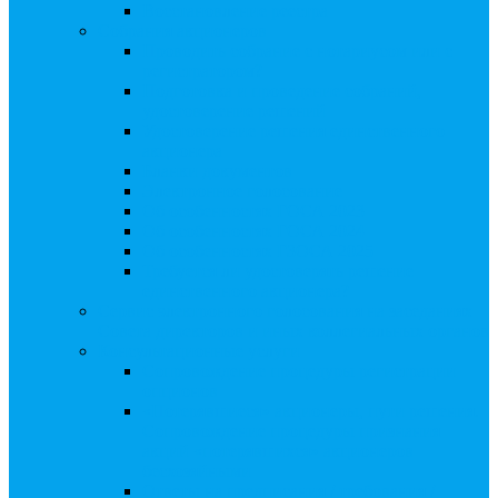
Восстановление реестра
Собрания акционеров
Проводить собрание с нотариусом или с
регистратором?
Подготовка и проведение собраний,
удостоверение решений
Удостоверение решения единственного
акционера
Бланки документов
Электронное голосование
Об особенностях ГОСА 2023
Об особенностях ГОСА 2024
Об особенностях ГЗОСА 2025
Требуется ли удостоверять решение
единственного акционера?
Сервис электронного голосования на заседаниях
Совета директоров и иных коллегиальных органов
Консультационные услуги
Сопровождение процедуры регистрации
опционов
«Потерявшиеся» акционеры, пути решения.
Сопровождение процедуры признания
акций «потерявшихся» акционеров
бесхозяйными
Ответы на предписания / требования /