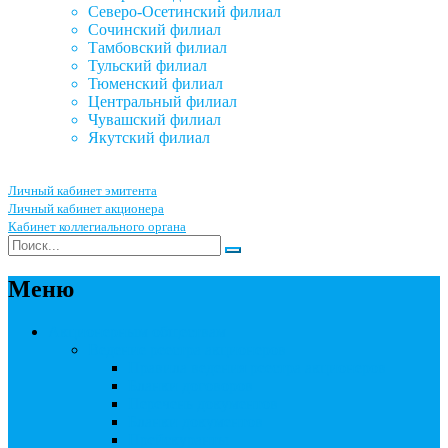
Северо-Осетинский филиал
Сочинский филиал
Тамбовский филиал
Тульский филиал
Тюменский филиал
Центральный филиал
Чувашский филиал
Якутский филиал
Личный кабинет эмитента
Личный кабинет акционера
Кабинет коллегиального органа
Меню
Акционерным обществам
Ведение реестра акционеров
Правила ведения реестра акционеров
Бланки договоров
Перечень документов
Бланки документов
Прейскуранты