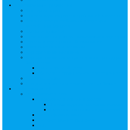
Арбитражным управляющим
Как передать реестр
Правила ведения реестра требований кредиторов
Ведение реестра требований кредиторов
застройщика-банкрота
Бланки документов
Прейскурант на услуги, оказываемые кредиторам
Реестры кредиторов на обслуживании
Замещение активов должника
Корпоративный наставник
Корпоративный секретарь на этапах процедуры
банкротства
Акционерное общество
Общество с ограниченной ответственностью
Полезные ссылки
Спецвыпуск журнала «Рынок ценных бумаг»
Держателям акций
Оказываемые услуги
Проведение операций в реестре
Правила ведения реестра акционеров
Клиентам номинальных держателей
SMS-информирование
Интернет-кабинет акционера
ЭДО