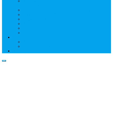
Информация о профессиональном участнике
рынка ценных бумаг
Бухгалтерская (финансовая) отчетность
Размер собственных средств
Обслуживаемые реестры
Публикации
Реквизиты
Клуб НР
Контакты
Наши филиалы
Трансфер-агенты
Прейскуранты