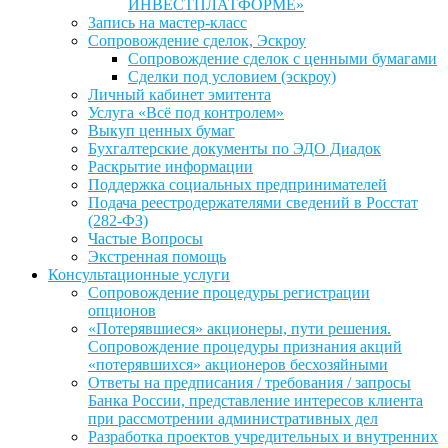
ИНВЕСТПЛАТФОРМЕ»
Запись на мастер-класс
Сопровождение сделок, Эскроу
Сопровождение сделок с ценными бумагами
Сделки под условием (эскроу)
Личный кабинет эмитента
Услуга «Всё под контролем»
Выкуп ценных бумаг
Бухгалтерские документы по ЭДО Диадок
Раскрытие информации
Поддержка социальных предпринимателей
Подача реестродержателями сведений в Росстат
(282-ФЗ)
Частые Вопросы
Экстренная помощь
Консультационные услуги
Сопровождение процедуры регистрации
опционов
«Потерявшиеся» акционеры, пути решения.
Сопровождение процедуры признания акций
«потерявшихся» акционеров бесхозяйными
Ответы на предписания / требования / запросы
Банка России, представление интересов клиента
при рассмотрении административных дел
Разработка проектов учредительных и внутренних