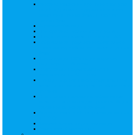
Внесение изменений в решение о выпуске
акций, в Документ, содержащий условия
размещения ценных бумаг, в Проспект
ценных бумаг
Биржевые облигации
Приобретение публичного статуса АО
Прекращение публичного статуса ПАО
Добровольное предложение/обязательное
предложение, требование о выкупе ценных
бумаг
Консолидации 100% акций закрытого
акционерного общества
Подготовка и подача ходатайств и
уведомлений в ФАС России
Функции корпоративного секретаря, в том
числе на основе долгосрочного абонентского
договора
Подготовка к проведению заседания или
заочного голосования для принятия общим
собранием акционеров решения
Внесение изменений, актуализация данных
в ЕГРЮЛ
Казначейские акции, их реализация
Тематический мастер-класс
Выплата дивидендов