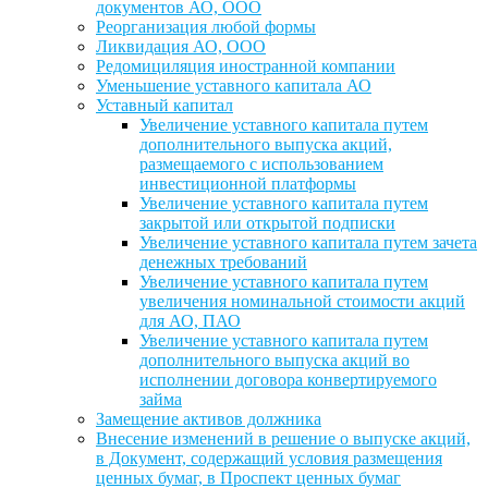
документов АО, ООО
Реорганизация любой формы
Ликвидация АО, ООО
Редомициляция иностранной компании
Уменьшение уставного капитала АО
Уставный капитал
Увеличение уставного капитала путем
дополнительного выпуска акций,
размещаемого с использованием
инвестиционной платформы
Увеличение уставного капитала путем
закрытой или открытой подписки
Увеличение уставного капитала путем зачета
денежных требований
Увеличение уставного капитала путем
увеличения номинальной стоимости акций
для АО, ПАО
Увеличение уставного капитала путем
дополнительного выпуска акций во
исполнении договора конвертируемого
займа
Замещение активов должника
Внесение изменений в решение о выпуске акций,
в Документ, содержащий условия размещения
ценных бумаг, в Проспект ценных бумаг