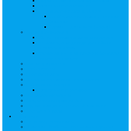
Сверка с номинальным держателем
Электронное голосование
Сопровождение сделок, Эскроу
Сопровождение сделок с ценными
бумагами
Сделки под условием (эскроу)
Выплата дивидендов
Общие правила выплаты дивидендов
Что делать, если дивиденды не были
получены вовремя
Рекомендации по заполнению банковских
реквизитов в анкете
Бланки документов
Прейскуранты
Способы оплаты
Проверка исполнения распоряжения
Собрания акционеров
Электронное голосование
Предложения/Выкупы
Раскрытие информации АО
Редомициляция иностранной компании
ЧАстые ВОпросы
О компании
Лицензии, сертификаты
Политика обработки персональных данных