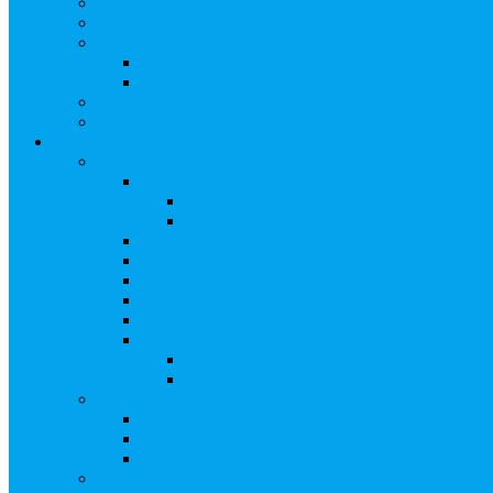
Замещение активов должника
Корпоративный наставник
Корпоративный секретарь на этапах процедуры бан
Акционерное общество
Общество с ограниченной ответственностью
Полезные ссылки
Спецвыпуск журнала «Рынок ценных бумаг»
Держателям акций
Оказываемые услуги
Проведение операций в реестре
Правила ведения реестра акционеров
Клиентам номинальных держателей
SMS-информирование
Интернет-кабинет акционера
ЭДО
Сверка с номинальным держателем
Электронное голосование
Сопровождение сделок, Эскроу
Сопровождение сделок с ценными бума
Сделки под условием (эскроу)
Выплата дивидендов
Общие правила выплаты дивидендов
Что делать, если дивиденды не были получен
Рекомендации по заполнению банковских рекв
Бланки документов