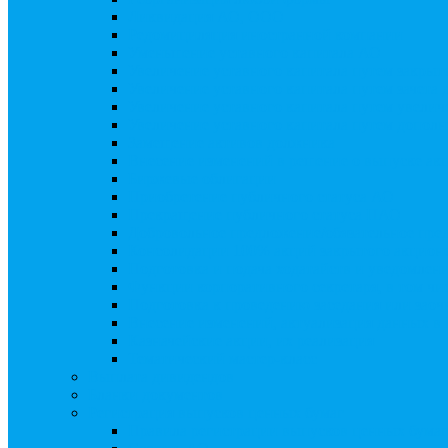
Ликвидация АО, ООО
Редомициляция иностранной компании
Уменьшение уставного капитала АО
Увеличение уставного капитала путем закры
Увеличение уставного капитала путем зачета
Увеличение уставного капитала путем увели
Увеличение уставного капитала путем дополн
Замещение активов должника
Внесение изменений в решение о выпуске акц
Биржевые облигации
Приобретение публичного статуса АО
Прекращение публичного статуса ПАО
Добровольное предложение/обязательное пре
Консолидации 100% акций закрытого акцион
Подготовка и подача ходатайств и уведомлен
Функции корпоративного секретаря, в том чис
Подготовка к проведению заседания или зао
Внесение изменений, актуализация данных 
Казначейские акции, их реализация
Тематический мастер-класс
Выплата дивидендов
Бланки документов
Регистрация выпусков ценных бумаг
Правила регистрации выпусков ценных бумаг