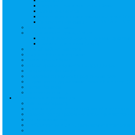
Создать АО
Сведения о выпусках ценных бумаг
Бланки документов
Регистрация дополнительных выпусков (Инв
Раскрытие информации о «НОВОЙ ИНВЕ
Запись на мастер-класс
Сопровождение сделок, Эскроу
Сопровождение сделок с ценными бумагами
Сделки под условием (эскроу)
Личный кабинет эмитента
Услуга «Всё под контролем»
Выкуп ценных бумаг
Бухгалтерские документы по ЭДО Диадок
Раскрытие информации
Поддержка социальных предпринимателей
Подача реестродержателями сведений в Росстат (28
Частые Вопросы
Экстренная помощь
Арбитражным управляющим
Как передать реестр
Правила ведения реестра требований кредиторов
Ведение реестра требований кредиторов застройщи
Бланки документов
Прейскурант на услуги, оказываемые кредиторам
Реестры кредиторов на обслуживании