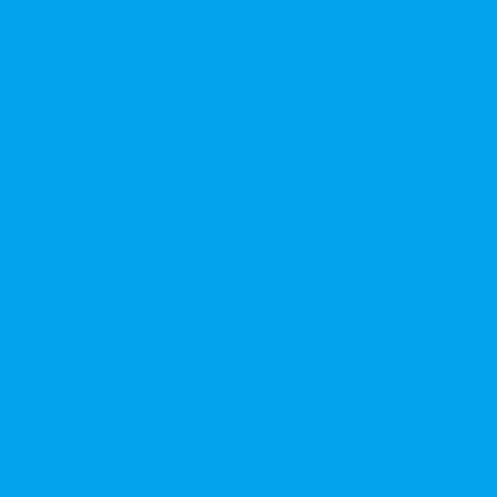
той или открытой подписки
 денежных требований
чения номинальной стоимости акций для АО, ПАО
ительного выпуска акций во исполнении договора конвертируе
ий, в Документ, содержащий условия размещения ценных бумаг,
дложение, требование о выкупе ценных бумаг
ерного общества
ий в ФАС России
ле на основе долгосрочного абонентского договора
чного голосования для принятия общим собранием акционеров р
в ЕГРЮЛ