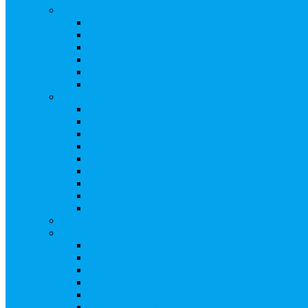
Ведение реестра акционеров
Правила ведения реестра акционеров
Бланки договоров
Перечень документов
Бланки документов
Прейскуранты
Восстановление реестра
Собрания акционеров
Проводить собрание с нотариусом или с реги
Подготовка и проведение собраний, удостов
Удостоверение решения единственного акцио
Бланки документов
Электронное голосование
Об особенностях ГОСА 2023
Об особенностях ГОСА 2024
Об особенностях ГЗОСА 2025
Требуется ли удостоверять решение единстве
Сервис электронного голосования на заседаниях С
Консультационные услуги
Сопровождение процедуры регистрации опц
«Потерявшиеся» акционеры, пути решения. 
Ответы на предписания / требования / запро
Увеличение уставного капитала путем допол
Разработка проектов учредительных и внутр
Реорганизация любой формы