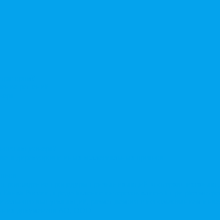
стратором?
ерение решений
нера
нного акционера?
овета директоров и иных коллегиальных органов
ионов
Сопровождение процедуры признания акций «потерявшихся» ак
сы Банка России, представление интересов клиента при рассмот
нительного выпуска акций, размещаемого с использованием ин
енних документов АО, ООО