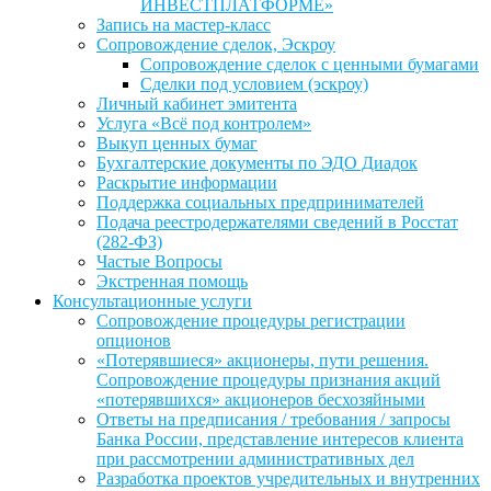
ИНВЕСТПЛАТФОРМЕ»
Запись на мастер-класс
Сопровождение сделок, Эскроу
Сопровождение сделок с ценными бумагами
Сделки под условием (эскроу)
Личный кабинет эмитента
Услуга «Всё под контролем»
Выкуп ценных бумаг
Бухгалтерские документы по ЭДО Диадок
Раскрытие информации
Поддержка социальных предпринимателей
Подача реестродержателями сведений в Росстат
(282-ФЗ)
Частые Вопросы
Экстренная помощь
Консультационные услуги
Сопровождение процедуры регистрации
опционов
«Потерявшиеся» акционеры, пути решения.
Сопровождение процедуры признания акций
«потерявшихся» акционеров бесхозяйными
Ответы на предписания / требования / запросы
Банка России, представление интересов клиента
при рассмотрении административных дел
Разработка проектов учредительных и внутренних