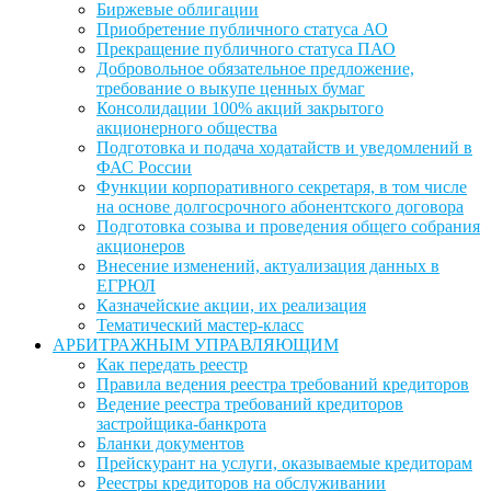
Биржевые облигации
Приобретение публичного статуса АО
Прекращение публичного статуса ПАО
Добровольное обязательное предложение,
требование о выкупе ценных бумаг
Консолидации 100% акций закрытого
акционерного общества
Подготовка и подача ходатайств и уведомлений в
ФАС России
Функции корпоративного секретаря, в том числе
на основе долгосрочного абонентского договора
Подготовка созыва и проведения общего собрания
акционеров
Внесение изменений, актуализация данных в
ЕГРЮЛ
Казначейские акции, их реализация
Тематический мастер-класс
АРБИТРАЖНЫМ УПРАВЛЯЮЩИМ
Как передать реестр
Правила ведения реестра требований кредиторов
Ведение реестра требований кредиторов
застройщика-банкрота
Бланки документов
Прейскурант на услуги, оказываемые кредиторам
Реестры кредиторов на обслуживании