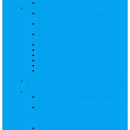
Восстановление реестра
Собрания акционеров
Проводить собрание с нотариусом или с
регистратором?
Подготовка и проведение собраний,
удостоверение решений
Удостоверение решения единственного
акционера
Бланки документов
Электронное голосование
Об особенностях ГОСА 2023
Об особенностях ГОСА 2024
Об особенностях ГЗОСА 2025
Требуется ли удостоверять решение
единственного акционера?
Сервис электронного голосования на заседаниях
Совета директоров и иных коллегиальных органов
Консультационные услуги
Сопровождение процедуры регистрации
опционов
«Потерявшиеся» акционеры, пути решения.
Сопровождение процедуры признания
акций «потерявшихся» акционеров
бесхозяйными
Ответы на предписания / требования /