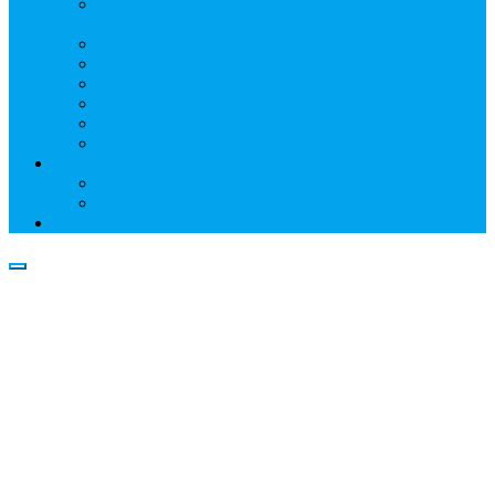
Информация о профессиональном участнике
рынка ценных бумаг
Бухгалтерская (финансовая) отчетность
Размер собственных средств
Обслуживаемые реестры
Публикации
Реквизиты
Клуб НР
Контакты
Наши филиалы
Трансфер-агенты
Прейскуранты