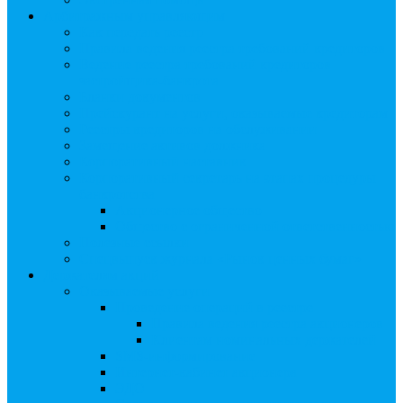
Арбитражным управляющим
Как передать реестр
Правила ведения реестра требований кредиторов
Ведение реестра требований кредиторов
застройщика-банкрота
Бланки документов
Прейскурант на услуги, оказываемые кредиторам
Реестры кредиторов на обслуживании
Замещение активов должника
Корпоративный наставник
Корпоративный секретарь на этапах процедуры
банкротства
Акционерное общество
Общество с ограниченной ответственностью
Полезные ссылки
Спецвыпуск журнала «Рынок ценных бумаг»
Держателям акций
Оказываемые услуги
Проведение операций в реестре
Правила ведения реестра акционеров
Клиентам номинальных держателей
SMS-информирование
Интернет-кабинет акционера
ЭДО