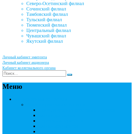
Северо-Осетинский филиал
Сочинский филиал
Тамбовский филиал
Тульский филиал
Тюменский филиал
Центральный филиал
Чувашский филиал
Якутский филиал
Личный кабинет эмитента
Личный кабинет акционера
Кабинет коллегиального органа
Меню
Акционерным обществам
Ведение реестра акционеров
Правила ведения реестра акционеров
Бланки договоров
Перечень документов
Бланки документов
Прейскуранты