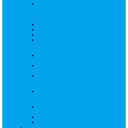
Внесение изменений в решение о выпуске
акций, в Документ, содержащий условия
размещения ценных бумаг, в Проспект
ценных бумаг
Биржевые облигации
Приобретение публичного статуса АО
Прекращение публичного статуса ПАО
Добровольное предложение/обязательное
предложение, требование о выкупе ценных
бумаг
Консолидации 100% акций закрытого
акционерного общества
Подготовка и подача ходатайств и
уведомлений в ФАС России
Функции корпоративного секретаря, в том
числе на основе долгосрочного абонентского
договора
Подготовка к проведению заседания или
заочного голосования для принятия общим
собранием акционеров решения
Внесение изменений, актуализация данных
в ЕГРЮЛ
Казначейские акции, их реализация
Тематический мастер-класс
Выплата дивидендов