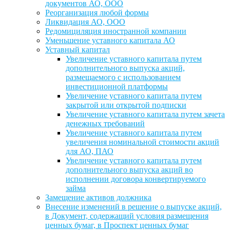
документов АО, ООО
Реорганизация любой формы
Ликвидация АО, ООО
Редомициляция иностранной компании
Уменьшение уставного капитала АО
Уставный капитал
Увеличение уставного капитала путем
дополнительного выпуска акций,
размещаемого с использованием
инвестиционной платформы
Увеличение уставного капитала путем
закрытой или открытой подписки
Увеличение уставного капитала путем зачета
денежных требований
Увеличение уставного капитала путем
увеличения номинальной стоимости акций
для АО, ПАО
Увеличение уставного капитала путем
дополнительного выпуска акций во
исполнении договора конвертируемого
займа
Замещение активов должника
Внесение изменений в решение о выпуске акций,
в Документ, содержащий условия размещения
ценных бумаг, в Проспект ценных бумаг