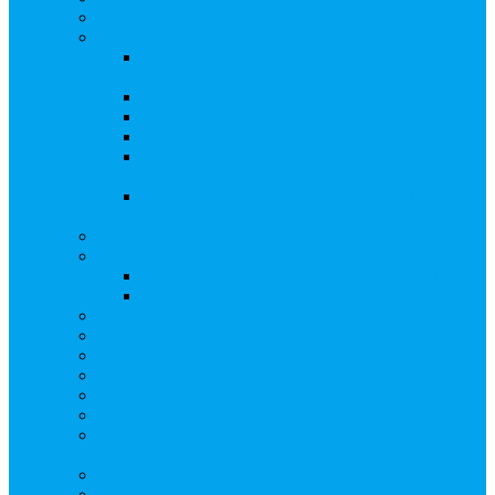
Бланки документов
Регистрация выпусков ценных бумаг
Правила регистрации выпусков ценных
бумаг
Создать АО
Сведения о выпусках ценных бумаг
Бланки документов
Регистрация дополнительных выпусков
(Инвестиционная платформа)
Раскрытие информации о «НОВОЙ
ИНВЕСТПЛАТФОРМЕ»
Запись на мастер-класс
Сопровождение сделок, Эскроу
Сопровождение сделок с ценными бумагами
Сделки под условием (эскроу)
Личный кабинет эмитента
Услуга «Всё под контролем»
Выкуп ценных бумаг
Бухгалтерские документы по ЭДО Диадок
Раскрытие информации
Поддержка социальных предпринимателей
Подача реестродержателями сведений в Росстат
(282-ФЗ)
Частые Вопросы
Экстренная помощь