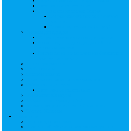
Сверка с номинальным держателем
Электронное голосование
Сопровождение сделок, Эскроу
Сопровождение сделок с ценными
бумагами
Сделки под условием (эскроу)
Выплата дивидендов
Общие правила выплаты дивидендов
Что делать, если дивиденды не были
получены вовремя
Рекомендации по заполнению банковских
реквизитов в анкете
Бланки документов
Прейскуранты
Способы оплаты
Проверка исполнения распоряжения
Собрания акционеров
Электронное голосование
Предложения/Выкупы
Раскрытие информации АО
Редомициляция иностранной компании
ЧАстые ВОпросы
О компании
Лицензии, сертификаты
Политика обработки персональных данных