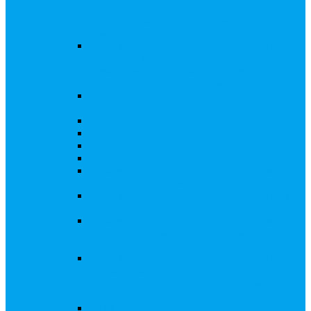
запросы Банка России, представление
интересов клиента при рассмотрении
административных дел
Увеличение уставного капитала путем
дополнительного выпуска акций,
размещаемого с использованием
инвестиционной платформы
Разработка проектов учредительных и
внутренних документов АО, ООО
Реорганизация любой формы
Ликвидация АО, ООО
Редомициляция иностранной компании
Уменьшение уставного капитала АО
Увеличение уставного капитала путем
закрытой или открытой подписки
Увеличение уставного капитала путем зачета
денежных требований
Увеличение уставного капитала путем
увеличения номинальной стоимости акций
для АО, ПАО
Увеличение уставного капитала путем
дополнительного выпуска акций во
исполнении договора конвертируемого
займа
Замещение активов должника