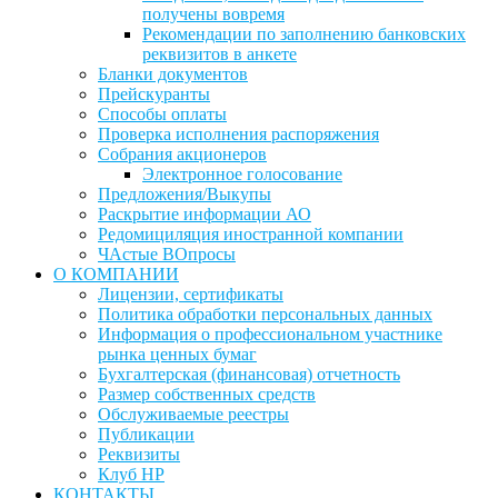
получены вовремя
Рекомендации по заполнению банковских
реквизитов в анкете
Бланки документов
Прейскуранты
Способы оплаты
Проверка исполнения распоряжения
Собрания акционеров
Электронное голосование
Предложения/Выкупы
Раскрытие информации АО
Редомициляция иностранной компании
ЧАстые ВОпросы
О КОМПАНИИ
Лицензии, сертификаты
Политика обработки персональных данных
Информация о профессиональном участнике
рынка ценных бумаг
Бухгалтерская (финансовая) отчетность
Размер собственных средств
Обслуживаемые реестры
Публикации
Реквизиты
Клуб НР
КОНТАКТЫ